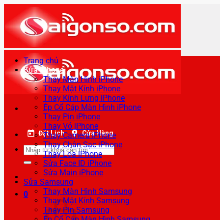
Bỏ
qua
nội
dung
Trang chủ
Sửa iPhone
Thay Màn Hình iPhone
Thay Mặt Kính iPhone
Thay Kính Lưng iPhone
Ép Cổ Cáp Màn Hình iPhone
Thay Pin iPhone
Thay Vỏ iPhone
Đặt Lịch
Cửa Hàng
Thay Camera iPhone
Thay Chân Sạc iPhone
Tìm
Thay Loa iPhone
kiếm:
Sửa Face ID iPhone
Sửa Main iPhone
Sửa Samsung
Thay Màn Hình Samsung
0
Thay Mặt Kính Samsung
Thay Pin Samsung
Ép Cổ Cáp Màn Hình Samsung