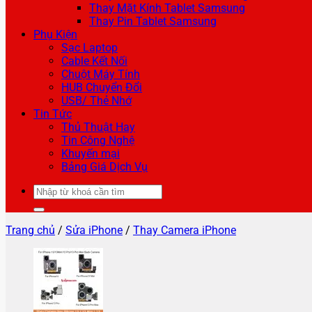
Thay Mặt Kính Tablet Samsung
Thay Pin Tablet Samsung
Phụ Kiện
Sạc Laptop
Cable Kết Nối
Chuột Máy Tính
HUB Chuyển Đổi
USB/ Thẻ Nhớ
Tin Tức
Thủ Thuật Hay
Tin Công Nghệ
Khuyến mại
Bảng Giá Dịch Vụ
Tìm
kiếm:
Trang chủ
/
Sửa iPhone
/
Thay Camera iPhone