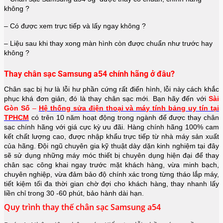
không ?
– Có được xem trực tiếp và lấy ngay không ?
– Liệu sau khi thay xong màn hình còn được chuẩn như trước hay
không ?
Thay chân sạc Samsung a54 chính hãng ở đâu?
Chân sạc bị hư là lỗi hư phần cứng rất điển hình, lỗi này cách khắc
phục khá đơn giản, đó là thay chân sạc mới. Bạn hãy đến với
Sài
Gòn Số
–
Hệ thống sửa điện thoại và máy tính bảng uy tín tại
TPHCM
có trên 10 năm hoạt động trong ngành để được thay chân
sạc chính hãng với giá cực kỳ ưu đãi. Hàng chính hãng 100% cam
kết chất lượng cao, được nhập khẩu trực tiếp từ nhà máy sản xuất
của hãng. Đội ngũ chuyên gia kỹ thuật dày dặn kinh nghiệm tại đây
sẽ sử dụng những máy móc thiết bị chuyên dụng hiện đại để thay
chân sạc công khai ngay trước mặt khách hàng, vừa minh bạch,
chuyên nghiệp, vừa đảm bảo độ chính xác trong từng tháo lắp máy,
tiết kiệm tối đa thời gian chờ đợi cho khách hàng, thay nhanh lấy
liền chỉ trong 30 -60 phút, bảo hành dài hạn.
Quy trình thay thế chân sạc Samsung a54