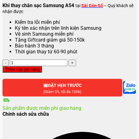
Khi thay chân sạc Samsung A54
tại
Sài Gòn Số
– Quý khách sẽ
nhận được
Kiểm tra lỗi miễn phí
Ký tên xác nhận trên linh kiện Samsung
Vệ sinh Samsung miễn phí
Tặng Giftcard giảm giá 50-150k
Bảo hành 3 tháng
Thời gian thay từ 60-90 phút
Thay
chân
Thêm vào giỏ hàng
sạc
Samsung
📅
A54
ĐẶT HẸN TRƯỚC
số
(Giảm 5%, tối đa 100k)
lượng
Sản phẩm được miễn phí giao hàng
Chính sách sửa chữa