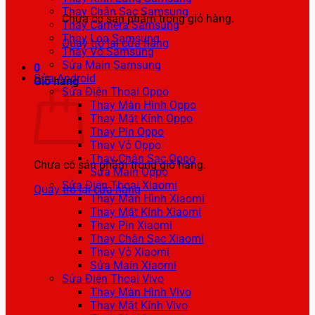
Thay Chân Sạc Samsung
Chưa có sản phẩm trong giỏ hàng.
Thay Camera Samsung
Thay Loa Samsung
Quay trở lại cửa hàng
Thay Vỏ Samsung
Sửa Main Samsung
0
Sửa Android
Giỏ hàng
Sửa Điện Thoại Oppo
Thay Màn Hình Oppo
Thay Mặt Kính Oppo
Thay Pin Oppo
Thay Vỏ Oppo
Thay Chân Sạc Oppo
Chưa có sản phẩm trong giỏ hàng.
Sửa Main Oppo
Sửa Điện Thoại Xiaomi
Quay trở lại cửa hàng
Thay Màn Hình Xiaomi
Thay Mặt Kính Xiaomi
Thay Pin Xiaomi
Thay Chân Sạc Xiaomi
Thay Vỏ Xiaomi
Sửa Main Xiaomi
Sửa Điện Thoại Vivo
Thay Màn Hình Vivo
Thay Mặt Kính Vivo