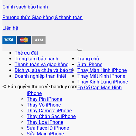
Chính sách bảo hành
Phương thức Giao hàng & thanh toán
Liên hệ
Thẻ ưu đãi
Trung tâm bảo hành
Trang chủ
Thanh toán và giao hàng
Sửa iPhone
Dịch vụ sửa chữa và bảo trì
Thay Màn Hình iPhone
Doanh nghiệp thân thiết
Thay Mặt Kính iPhone
Thay Kính Lưng iPhone
© Bản quyền thuộc về baoduy.com
Ép Cổ Cáp Màn Hình
iPhone
Thay Pin iPhone
Thay Vỏ iPhone
Thay Camera iPhone
Thay Chân Sạc iPhone
Thay Loa iPhone
Sửa Face ID iPhone
Sửa Main iPhone