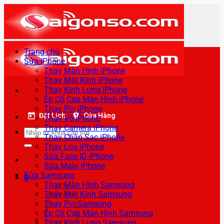
Bỏ
qua
nội
dung
Trang chủ
Sửa iPhone
Thay Màn Hình iPhone
Thay Mặt Kính iPhone
Thay Kính Lưng iPhone
Ép Cổ Cáp Màn Hình iPhone
Thay Pin iPhone
Đặt Lịch
Cửa Hàng
Thay Vỏ iPhone
Thay Camera iPhone
Tìm
Thay Chân Sạc iPhone
kiếm:
Thay Loa iPhone
Sửa Face ID iPhone
Sửa Main iPhone
Sửa Samsung
0
Thay Màn Hình Samsung
Thay Mặt Kính Samsung
Thay Pin Samsung
Ép Cổ Cáp Màn Hình Samsung
Thay Kính Lưng Samsung