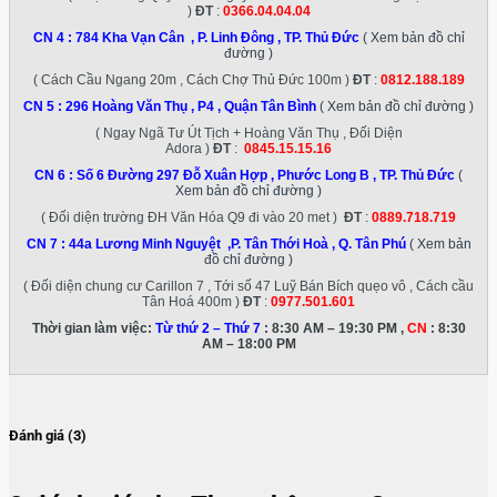
)
ĐT
:
0366.04.04.04
CN 4 :
784 Kha Vạn Cân , P. Linh Đông , TP. Thủ Đức
( Xem bản đồ chỉ
đường )
( Cách Cầu Ngang 20m , Cách Chợ Thủ Đức 100m )
ĐT
:
0812.188.189
CN 5 :
296 Hoàng Văn Thụ , P4 , Quận Tân Bình
( Xem bản đồ chỉ đường )
( Ngay Ngã Tư Út Tịch + Hoàng Văn Thụ , Đối Diện
Adora )
ĐT
:
0845.15.15.16
CN 6 :
Số 6 Đường 297 Đỗ Xuân Hợp , Phước Long B , TP. Thủ Đức
(
Xem bản đồ chỉ đường )
( Đối diện trường ĐH Văn Hóa Q9 đi vào 20 met )
ĐT
:
0889.718.719
CN 7 :
44a Lương Minh Nguyệt ,P. Tân Thới Hoà , Q. Tân Phú
( Xem bản
đồ chỉ đường )
( Đối diện chung cư Carillon 7 , Tới số 47 Luỹ Bán Bích quẹo vô , Cách cầu
Tân Hoá 400m )
ĐT
:
0977.501.601
Thời gian làm việc:
Từ thứ 2 – Thứ 7
: 8:30 AM – 19:30 PM ,
CN
: 8:30
AM – 18:00 PM
Đánh giá (3)