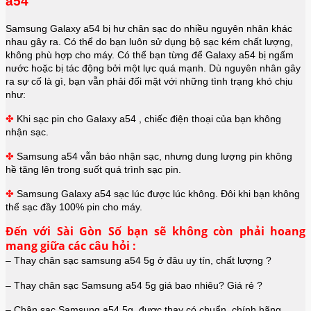
a54
Samsung
Galaxy a54
bị hư chân sạc do nhiều nguyên nhân khác
nhau gây ra. Có thể do bạn luôn sử dụng bộ sạc kém chất lượng,
không phù hợp cho máy. Có thể bạn từng để
Galaxy a54
bị ngấm
nước hoặc bị tác động bởi một lực quá mạnh. Dù nguyên nhân gây
ra sự cố là gì, bạn vẫn phải đối mặt với những tình trạng khó chịu
như:
✤
Khi sạc pin cho
Galaxy a54
, chiếc điện thoại của bạn không
nhận sạc.
✤
Samsung a54 vẫn báo nhận sạc, nhưng dung lượng pin không
hề tăng lên trong suốt quá trình sạc pin.
✤
Samsung
Galaxy a54
sạc lúc được lúc không. Đôi khi bạn không
thể sạc đầy 100% pin cho máy.
Đến với Sài Gòn Số bạn sẽ không còn phải hoang
mang giữa các câu hỏi :
– Thay chân sạc samsung a54 5g ở đâu uy tín, chất lượng ?
– Thay chân sạc Samsung a54 5g giá bao nhiêu? Giá rẻ ?
– Chân sạc Samsung a54 5g được thay có chuẩn, chính hãng