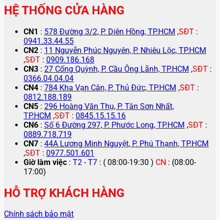
HỆ THỐNG CỬA HÀNG
CN1
:
578 Đường 3/2, P. Diên Hồng, TP.HCM
,
SĐT
:
0941.33.44.55
CN2
:
11 Nguyễn Phúc Nguyên, P. Nhiêu Lộc, TP.HCM
,
SĐT
:
0909.186.168
CN3
:
27 Cống Quỳnh, P. Cầu Ông Lãnh, TP.HCM
,
SĐT
:
0366.04.04.04
CN4
:
784 Kha Vạn Cân, P. Thủ Đức, TP.HCM
,
SĐT
:
0812.188.189
CN5
:
296 Hoàng Văn Thụ, P. Tân Sơn Nhất,
TP.HCM
,
SĐT
:
0845.15.15.16
CN6
:
Số 6 Đường 297, P. Phước Long, TP.HCM
,
SĐT
:
0889.718.719
CN7
:
44A Lương Minh Nguyệt, P. Phú Thạnh, TP.HCM
,
SĐT
:
0977.501.601
Giờ làm việc
:
T2 - T7
: ( 08:00-19:30 )
CN
: (08:00-
17:00)
HỖ TRỢ KHÁCH HÀNG
Chính sách bảo mật