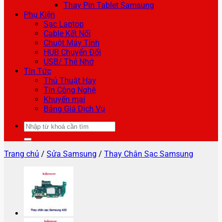
Thay Pin Tablet Samsung
Phụ Kiện
Sạc Laptop
Cable Kết Nối
Chuột Máy Tính
HUB Chuyển Đổi
USB/ Thẻ Nhớ
Tin Tức
Thủ Thuật Hay
Tin Công Nghệ
Khuyến mại
Bảng Giá Dịch Vụ
Tìm
kiếm:
Trang chủ
/
Sửa Samsung
/
Thay Chân Sạc Samsung