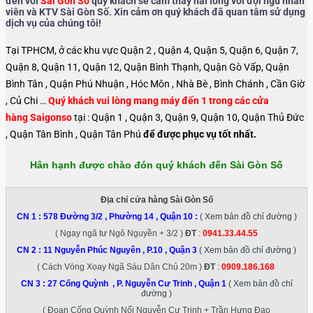
đến với
Sài Gòn Số
quý khách sẽ cảm thấy hài lòng với đội ngũ nhân
viên và KTV Sài Gòn Số. Xin cảm ơn quý khách đã quan tâm sử dụng
dịch vụ của chúng tôi!
Tại TPHCM, ở các khu vực Quận 2 , Quận 4, Quận 5, Quận 6, Quận 7,
Quận 8, Quận 11, Quận 12, Quận Bình Thạnh, Quận Gò Vấp, Quận
Bình Tân , Quận Phú Nhuận , Hóc Môn , Nhà Bè , Bình Chánh , Cần Giờ
, Củ Chi …
Quý khách vui lòng mang máy đến 1 trong các cửa
hàng Saigonso
tại : Quận 1 , Quận 3, Quận 9, Quận 10, Quận Thủ Đức
, Quận Tân Bình , Quận Tân Phú
để được phục vụ tốt nhất.
Hân hạnh được chào đón quý khách đến Sài Gòn Số
Địa chỉ cửa hàng Sài Gòn Số
CN 1 :
578 Đường 3/2 , Phường 14 , Quận 10
:
( Xem bản đồ chỉ đường )
( Ngay ngã tư Ngô Nguyền + 3/2 )
ĐT
:
0941.33.44.55
CN 2 :
11 Nguyễn Phúc Nguyên , P.10 , Quận 3
( Xem bản đồ chỉ đường )
( Cách Vòng Xoay Ngã Sáu Dân Chủ 20m )
ĐT
:
0909.186.168
CN 3 :
27 Cống Quỳnh , P. Nguyễn Cư Trinh , Quận 1
( Xem bản đồ chỉ
đường )
( Đoạn Cống Quỳnh Nối Nguyễn Cư Trinh + Trần Hưng Đạo