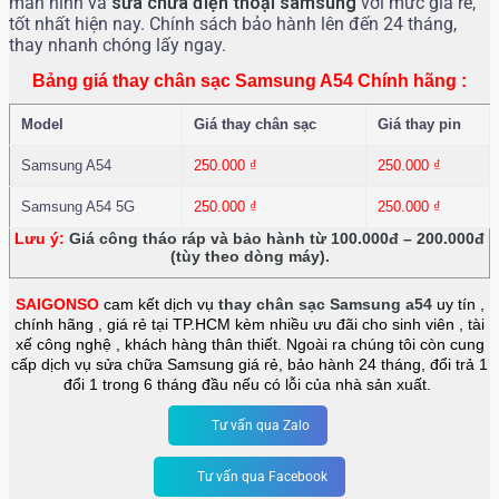
màn hình và
sửa chữa điện thoại
samsung
với mức giá rẻ,
tốt nhất hiện nay. Chính sách bảo hành lên đến 24 tháng,
thay nhanh chóng lấy ngay.
Bảng giá thay chân sạc Samsung A54 Chính hãng :
Model
Giá thay chân sạc
Giá thay pin
Samsung A54
250.000
₫
250.000
₫
Samsung A54 5G
250.000
₫
250.000
₫
Lưu ý:
Giá công tháo ráp và bảo hành từ 100.000đ – 200.000đ
(tùy theo dòng máy).
SAIGONSO
cam kết dịch vụ
thay chân sạc Samsung a54
uy tín ,
chính hãng , giá rẻ tại TP.HCM kèm nhiều ưu đãi cho sinh viên , tài
xế công nghệ , khách hàng thân thiết. Ngoài ra chúng tôi còn cung
cấp dịch vụ sửa chữa Samsung giá rẻ, bảo hành 24 tháng, đổi trả 1
đổi 1 trong 6 tháng đầu nếu có lỗi của nhà sản xuất.
Tư vấn qua Zalo
Tư vấn qua Facebook