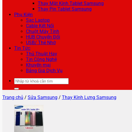
Thay Mặt Kính Tablet Samsung
Thay Pin Tablet Samsung
Phụ Kiện
Sạc Laptop
Cable Kết Nối
Chuột Máy Tính
HUB Chuyển Đổi
USB/ Thẻ Nhớ
Tin Tức
Thủ Thuật Hay
Tin Công Nghệ
Khuyến mại
Bảng Giá Dịch Vụ
Tìm
kiếm:
Trang chủ
/
Sửa Samsung
/
Thay Kính Lưng Samsung