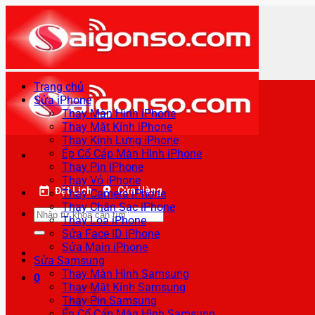
Bỏ
qua
nội
dung
Trang chủ
Sửa iPhone
Thay Màn Hình iPhone
Thay Mặt Kính iPhone
Thay Kính Lưng iPhone
Ép Cổ Cáp Màn Hình iPhone
Thay Pin iPhone
Thay Vỏ iPhone
Đặt Lịch
Cửa Hàng
Thay Camera iPhone
Thay Chân Sạc iPhone
Tìm
Thay Loa iPhone
kiếm:
Sửa Face ID iPhone
Sửa Main iPhone
Sửa Samsung
Thay Màn Hình Samsung
0
Thay Mặt Kính Samsung
Thay Pin Samsung
Ép Cổ Cáp Màn Hình Samsung