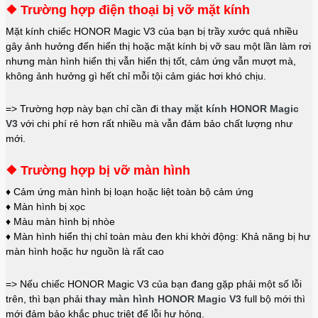
❖ Trường hợp điện thoại bị vỡ mặt kính
Mặt kính chiếc HONOR Magic V3 của bạn bị trầy xước quá nhiều
gây ảnh hưởng đến hiển thị hoặc mặt kính bị vỡ sau một lần làm rơi
nhưng màn hình hiển thị vẫn hiển thị tốt, cảm ứng vẫn mượt mà,
không ảnh hưởng gì hết chỉ mỗi tội cảm giác hơi khó chịu.
=> Trường hợp này bạn chỉ cần đi
thay mặt kính HONOR Magic
V3
với chi phí rẻ hơn rất nhiều mà vẫn đảm bảo chất lượng như
mới.
❖ Trường hợp bị vỡ màn hình
♦ Cảm ứng màn hình bị loạn hoặc liệt toàn bộ cảm ứng
♦ Màn hình bị xọc
♦ Màu màn hình bị nhòe
♦ Màn hình hiển thị chỉ toàn màu đen khi khởi động: Khả năng bị hư
màn hình hoặc hư nguồn là rất cao
=> Nếu chiếc HONOR Magic V3 của bạn đang gặp phải một số lỗi
trên, thì bạn phải
thay màn hình HONOR Magic V3
full bộ mới thì
mới đảm bảo khắc phục triệt để lỗi hư hỏng.