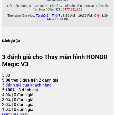
( Đối diện chung cư Carillon 7 , Tới số 47 Luỹ Bán Bích quẹo vô , Cách cầu
Tân Hoá 400m )
ĐT
:
0977.501.601
Thời gian làm việc:
Từ thứ 2 – Thứ 7
: 8:30 AM – 19:30 PM ,
CN
: 8:30
AM – 18:00 PM
Đánh giá (3)
3 đánh giá cho
Thay màn hình HONOR
Magic V3
5.00
5.00
trên 5 dựa trên
2
đánh giá
3
đánh giá của khách hàng
5
100%
| 3 đánh giá
4
0%
| 0 đánh giá
3
0%
| 0 đánh giá
2
0%
| 0 đánh giá
1
0%
| 0 đánh giá
Đánh giá ngay