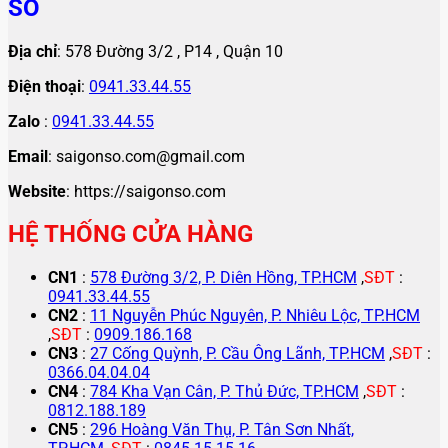
SỐ
Địa chỉ
: 578 Đường 3/2 , P14 , Quận 10
Điện thoại
:
0941.33.44.55
Zalo
:
0941.33.44.55
Email
: saigonso.com@gmail.com
Website
: https://saigonso.com
HỆ THỐNG CỬA HÀNG
CN1
:
578 Đường 3/2, P. Diên Hồng, TP.HCM
,
SĐT
:
0941.33.44.55
CN2
:
11 Nguyễn Phúc Nguyên, P. Nhiêu Lộc, TP.HCM
,
SĐT
:
0909.186.168
CN3
:
27 Cống Quỳnh, P. Cầu Ông Lãnh, TP.HCM
,
SĐT
:
0366.04.04.04
CN4
:
784 Kha Vạn Cân, P. Thủ Đức, TP.HCM
,
SĐT
:
0812.188.189
CN5
:
296 Hoàng Văn Thụ, P. Tân Sơn Nhất,