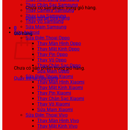
Thay Chân Sạc Samsung
Chưa có sản phẩm trong giỏ hàng.
Thay Camera Samsung
Thay Loa Samsung
Quay trở lại cửa hàng
Thay Vỏ Samsung
Sửa Main Samsung
0
Sửa Android
Giỏ hàng
Sửa Điện Thoại Oppo
Thay Màn Hình Oppo
Thay Mặt Kính Oppo
Thay Pin Oppo
Thay Vỏ Oppo
Thay Chân Sạc Oppo
Chưa có sản phẩm trong giỏ hàng.
Sửa Main Oppo
Sửa Điện Thoại Xiaomi
Quay trở lại cửa hàng
Thay Màn Hình Xiaomi
Thay Mặt Kính Xiaomi
Thay Pin Xiaomi
Thay Chân Sạc Xiaomi
Thay Vỏ Xiaomi
Sửa Main Xiaomi
Sửa Điện Thoại Vivo
Thay Màn Hình Vivo
Thay Mặt Kính Vivo