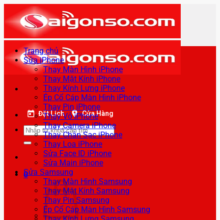
Bỏ
qua
nội
dung
Trang chủ
Sửa iPhone
Thay Màn Hình iPhone
Thay Mặt Kính iPhone
Thay Kính Lưng iPhone
Ép Cổ Cáp Màn Hình iPhone
Thay Pin iPhone
Đặt Lịch
Cửa Hàng
Thay Vỏ iPhone
Thay Camera iPhone
Tìm
Thay Chân Sạc iPhone
kiếm:
Thay Loa iPhone
Sửa Face ID iPhone
Sửa Main iPhone
Sửa Samsung
0
Thay Màn Hình Samsung
Thay Mặt Kính Samsung
Thay Pin Samsung
Ép Cổ Cáp Màn Hình Samsung
Thay Kính Lưng Samsung