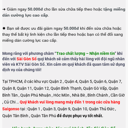
➜ Giảm ngay
50.000đ
cho lần sửa chữa tiếp theo hoặc
tặng miếng
dán cường lực cao cấp
.
✹ Bạn sẽ được ưu đãi giảm ngay
50.000đ
khi đến sửa chữa hoặc
thay thế bất kỳ linh kiện cho lần tiếp theo hoặc bạn có thể đổi sang
miếng dán cường lực cao cấp.
Mong rằng với phương châm “
Trao chất lượng – Nhận niềm tin
” khi
đến với
Sài Gòn Số
quý khách sẽ cảm thấy hài lòng với đội ngũ nhân
viên và KTV Sài Gòn Số. Xin cảm ơn quý khách đã quan tâm sử dụng
dịch vụ của chúng tôi!
Tại TPHCM, ở các khu vực Quận 2 , Quận 4, Quận 5, Quận 6, Quận 7,
Quận 8, Quận 11, Quận 12, Quận Bình Thạnh, Quận Gò Vấp, Quận
Bình Tân , Quận Phú Nhuận , Hóc Môn , Nhà Bè , Bình Chánh , Cần Giờ
, Củ Chi …
Quý khách vui lòng mang máy đến 1 trong các cửa hàng
Saigonso
tại : Quận 1 , Quận 3, Quận 9, Quận 10, Quận Thủ Đức ,
Quận Tân Bình , Quận Tân Phú
để được phục vụ tốt nhất.