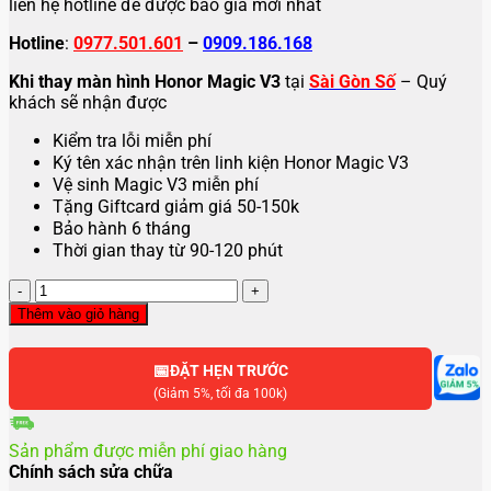
liên hệ hotline để được báo giá mới nhất
Hotline
:
0977.501.601
–
0909.186.168
Khi thay màn hình Honor Magic V3
tại
Sài Gòn Số
– Quý
khách sẽ nhận được
Kiểm tra lỗi miễn phí
Ký tên xác nhận trên linh kiện Honor Magic V3
Vệ sinh Magic V3 miễn phí
Tặng Giftcard giảm giá 50-150k
Bảo hành 6 tháng
Thời gian thay từ 90-120 phút
Thay
màn
Thêm vào giỏ hàng
hình
HONOR
📅
Magic
ĐẶT HẸN TRƯỚC
V3
(Giảm 5%, tối đa 100k)
số
lượng
Sản phẩm được miễn phí giao hàng
Chính sách sửa chữa