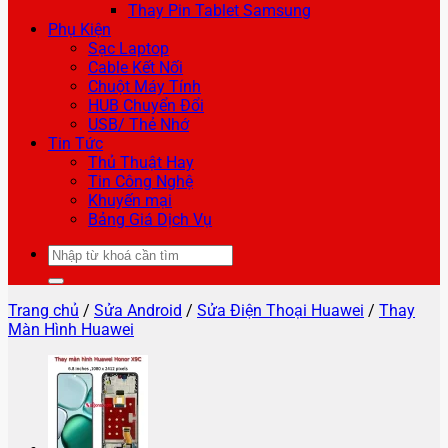
Thay Pin Tablet Samsung
Phụ Kiện
Sạc Laptop
Cable Kết Nối
Chuột Máy Tính
HUB Chuyển Đổi
USB/ Thẻ Nhớ
Tin Tức
Thủ Thuật Hay
Tin Công Nghệ
Khuyến mại
Bảng Giá Dịch Vụ
Tìm
kiếm:
Trang chủ
/
Sửa Android
/
Sửa Điện Thoại Huawei
/
Thay
Màn Hình Huawei