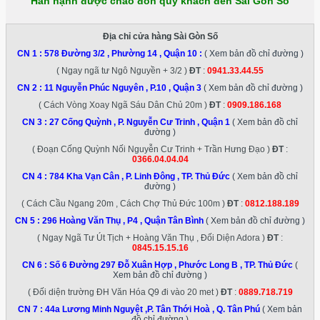
Hân hạnh được chào đón quý khách đến Sài Gòn Số
Địa chỉ cửa hàng Sài Gòn Số
CN 1 :
578 Đường 3/2 , Phường 14 , Quận 10
:
( Xem bản đồ chỉ đường )
( Ngay ngã tư Ngô Nguyền + 3/2 )
ĐT
:
0941.33.44.55
CN 2 :
11 Nguyễn Phúc Nguyên , P.10 , Quận 3
( Xem bản đồ chỉ đường )
( Cách Vòng Xoay Ngã Sáu Dân Chủ 20m )
ĐT
:
0909.186.168
CN 3 :
27 Cống Quỳnh , P. Nguyễn Cư Trinh , Quận 1
( Xem bản đồ chỉ
đường )
( Đoạn Cống Quỳnh Nối Nguyễn Cư Trinh + Trần Hưng Đạo )
ĐT
:
0366.04.04.04
CN 4 :
784 Kha Vạn Cân , P. Linh Đông , TP. Thủ Đức
( Xem bản đồ chỉ
đường )
( Cách Cầu Ngang 20m , Cách Chợ Thủ Đức 100m )
ĐT
:
0812.188.189
CN 5 :
296 Hoàng Văn Thụ , P4 , Quận Tân Bình
( Xem bản đồ chỉ đường )
( Ngay Ngã Tư Út Tịch + Hoàng Văn Thụ , Đối Diện Adora )
ĐT
:
0845.15.15.16
CN 6 :
Số 6 Đường 297 Đỗ Xuân Hợp , Phước Long B , TP. Thủ Đức
(
Xem bản đồ chỉ đường )
( Đối diện trường ĐH Văn Hóa Q9 đi vào 20 met )
ĐT
:
0889.718.719
CN 7 :
44a Lương Minh Nguyệt ,P. Tân Thới Hoà , Q. Tân Phú
( Xem bản
đồ chỉ đường )