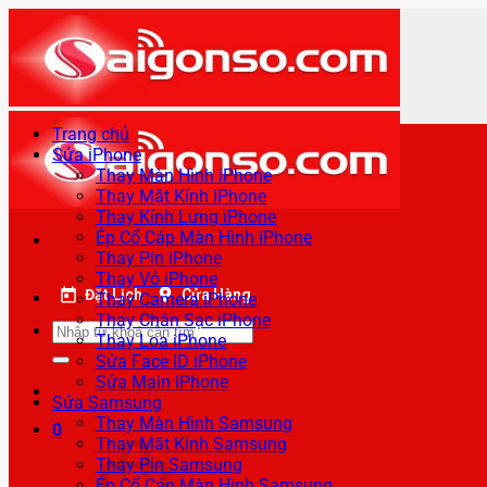
Bỏ
qua
nội
dung
Trang chủ
Sửa iPhone
Thay Màn Hình iPhone
Thay Mặt Kính iPhone
Thay Kính Lưng iPhone
Ép Cổ Cáp Màn Hình iPhone
Thay Pin iPhone
Thay Vỏ iPhone
Đặt Lịch
Cửa Hàng
Thay Camera iPhone
Thay Chân Sạc iPhone
Tìm
Thay Loa iPhone
kiếm:
Sửa Face ID iPhone
Sửa Main iPhone
Sửa Samsung
Thay Màn Hình Samsung
0
Thay Mặt Kính Samsung
Thay Pin Samsung
Ép Cổ Cáp Màn Hình Samsung