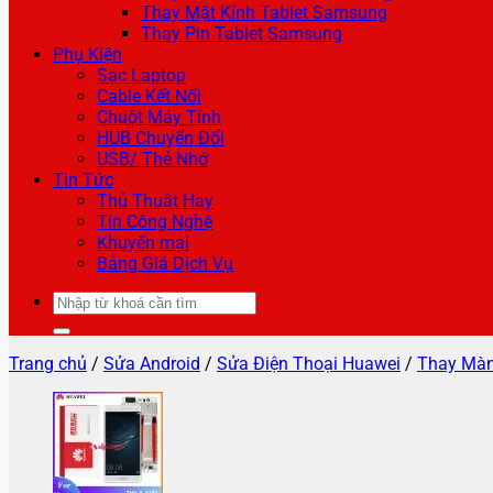
Thay Mặt Kính Tablet Samsung
Thay Pin Tablet Samsung
Phụ Kiện
Sạc Laptop
Cable Kết Nối
Chuột Máy Tính
HUB Chuyển Đổi
USB/ Thẻ Nhớ
Tin Tức
Thủ Thuật Hay
Tin Công Nghệ
Khuyến mại
Bảng Giá Dịch Vụ
Tìm
kiếm:
Trang chủ
/
Sửa Android
/
Sửa Điện Thoại Huawei
/
Thay Màn