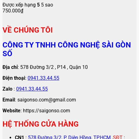
Được xếp hạng
5
5 sao
750.000
₫
VỀ CHÚNG TÔI
CÔNG TY TNHH CÔNG NGHỆ SÀI GÒN
SỐ
Địa chỉ
: 578 Đường 3/2 , P14 , Quận 10
Điện thoại
:
0941.33.44.55
Zalo
:
0941.33.44.55
Email
: saigonso.com@gmail.com
Website
: https://saigonso.com
HỆ THỐNG CỬA HÀNG
CN1
:
578 Đường 3/2, P. Diên Hồng, TP.HCM
,
SĐT
: