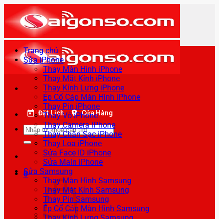
Bỏ
qua
nội
dung
Trang chủ
Sửa iPhone
Thay Màn Hình iPhone
Thay Mặt Kính iPhone
Thay Kính Lưng iPhone
Ép Cổ Cáp Màn Hình iPhone
Thay Pin iPhone
Đặt Lịch
Cửa Hàng
Thay Vỏ iPhone
Thay Camera iPhone
Tìm
Thay Chân Sạc iPhone
kiếm:
Thay Loa iPhone
Sửa Face ID iPhone
Sửa Main iPhone
Sửa Samsung
0
Thay Màn Hình Samsung
Thay Mặt Kính Samsung
Thay Pin Samsung
Ép Cổ Cáp Màn Hình Samsung
Thay Kính Lưng Samsung