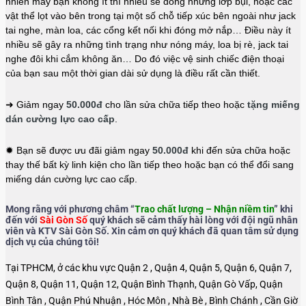
nhiên máy bạn không ít thì nhiều sẽ đóng những lớp bụi, hoặc các
vật thể lọt vào bên trong tại một số chỗ tiếp xúc bên ngoài như jack
tai nghe, màn loa, các cổng kết nối khi đóng mở nắp… Điều này ít
nhiều sẽ gây ra những tình trạng như nóng máy, loa bị rè, jack tai
nghe đôi khi cắm không ăn… Do đó việc vệ sinh chiếc điện thoại
của bạn sau một thời gian dài sử dụng là điều rất cần thiết.
➜ Giảm ngay
50.000đ
cho lần sửa chữa tiếp theo hoặc
tặng miếng
dán cường lực cao cấp
.
✹ Bạn sẽ được ưu đãi giảm ngay
50.000đ
khi đến sửa chữa hoặc
thay thế bất kỳ linh kiện cho lần tiếp theo hoặc bạn có thể đổi sang
miếng dán cường lực cao cấp.
Mong rằng với phương châm “
Trao chất lượng – Nhận niềm tin
” khi
đến với
Sài Gòn Số
quý khách sẽ cảm thấy hài lòng với đội ngũ nhân
viên và KTV Sài Gòn Số. Xin cảm ơn quý khách đã quan tâm sử dụng
dịch vụ của chúng tôi!
Tại TPHCM, ở các khu vực Quận 2 , Quận 4, Quận 5, Quận 6, Quận 7,
Quận 8, Quận 11, Quận 12, Quận Bình Thạnh, Quận Gò Vấp, Quận
Bình Tân , Quận Phú Nhuận , Hóc Môn , Nhà Bè , Bình Chánh , Cần Giờ