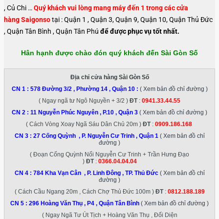
, Củ Chi …
Quý khách vui lòng mang máy đến 1 trong các cửa
hàng Saigonso
tại : Quận 1 , Quận 3, Quận 9, Quận 10, Quận Thủ Đức
, Quận Tân Bình , Quận Tân Phú
để được phục vụ tốt nhất.
Hân hạnh được chào đón quý khách đến Sài Gòn Số
Địa chỉ cửa hàng Sài Gòn Số
CN 1 :
578 Đường 3/2 , Phường 14 , Quận 10
:
( Xem bản đồ chỉ đường )
( Ngay ngã tư Ngô Nguyền + 3/2 )
ĐT
:
0941.33.44.55
CN 2 :
11 Nguyễn Phúc Nguyên , P.10 , Quận 3
( Xem bản đồ chỉ đường )
( Cách Vòng Xoay Ngã Sáu Dân Chủ 20m )
ĐT
:
0909.186.168
CN 3 :
27 Cống Quỳnh , P. Nguyễn Cư Trinh , Quận 1
( Xem bản đồ chỉ
đường )
( Đoạn Cống Quỳnh Nối Nguyễn Cư Trinh + Trần Hưng Đạo
)
ĐT
:
0366.04.04.04
CN 4 :
784 Kha Vạn Cân , P. Linh Đông , TP. Thủ Đức
( Xem bản đồ chỉ
đường )
( Cách Cầu Ngang 20m , Cách Chợ Thủ Đức 100m )
ĐT
:
0812.188.189
CN 5 :
296 Hoàng Văn Thụ , P4 , Quận Tân Bình
( Xem bản đồ chỉ đường )
( Ngay Ngã Tư Út Tịch + Hoàng Văn Thụ , Đối Diện