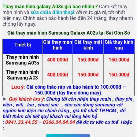
Thay màn hình galaxy A03s giá bao nhiêu ?
Cam kết thay
màn hình và
sửa chữa điện thoại
với mức giá rẻ, tốt nhất
hiện nay. Chính sách bảo hành lên đến 24 tháng, thay nhanh
chóng lấy ngay.
Giá thay màn hình Samsung Galaxy A02s tại Sài Gòn Số
Giá thay màn
Giá thay mặt
Giá thay kính
Thiết bị
hình
kính
sau
Thay màn hình
400.000đ
150.000đ
150.000đ
Samsung A03s
Thay màn hình
400.000đ
150.000đ
150.000đ
Samsung
A03
Lưu ý
:
Giá công tháo ráp và bảo hành từ 100.000đ –
150.000đ (tùy theo dòng máy).
►
Quý khách lưu ý
: Chúng tôi còn nhận thay main
, thay pin ,
viền , wifi , loa , chuôi sạc … cho các dòng samsung với
nguồn linh kiện zin chính hãng , giá tốt nhất TP.HCM , để
biết thêm chi tiết quý khach vui lòng liên hệ
:
0941.33.44.55
–
0366.04.04.04
để đc tư vấn cụ thể Hoặc
: