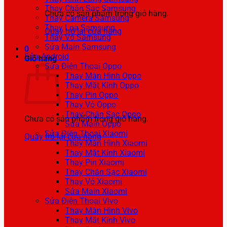
Thay Chân Sạc Samsung
Chưa có sản phẩm trong giỏ hàng.
Thay Camera Samsung
Thay Loa Samsung
Quay trở lại cửa hàng
Thay Vỏ Samsung
Sửa Main Samsung
0
Sửa Android
Giỏ hàng
Sửa Điện Thoại Oppo
Thay Màn Hình Oppo
Thay Mặt Kính Oppo
Thay Pin Oppo
Thay Vỏ Oppo
Thay Chân Sạc Oppo
Chưa có sản phẩm trong giỏ hàng.
Sửa Main Oppo
Sửa Điện Thoại Xiaomi
Quay trở lại cửa hàng
Thay Màn Hình Xiaomi
Thay Mặt Kính Xiaomi
Thay Pin Xiaomi
Thay Chân Sạc Xiaomi
Thay Vỏ Xiaomi
Sửa Main Xiaomi
Sửa Điện Thoại Vivo
Thay Màn Hình Vivo
Thay Mặt Kính Vivo