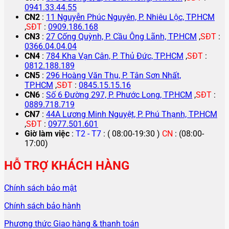
0941.33.44.55
CN2
:
11 Nguyễn Phúc Nguyên, P. Nhiêu Lộc, TP.HCM
,
SĐT
:
0909.186.168
CN3
:
27 Cống Quỳnh, P. Cầu Ông Lãnh, TP.HCM
,
SĐT
:
0366.04.04.04
CN4
:
784 Kha Vạn Cân, P. Thủ Đức, TP.HCM
,
SĐT
:
0812.188.189
CN5
:
296 Hoàng Văn Thụ, P. Tân Sơn Nhất,
TP.HCM
,
SĐT
:
0845.15.15.16
CN6
:
Số 6 Đường 297, P. Phước Long, TP.HCM
,
SĐT
:
0889.718.719
CN7
:
44A Lương Minh Nguyệt, P. Phú Thạnh, TP.HCM
,
SĐT
:
0977.501.601
Giờ làm việc
:
T2 - T7
: ( 08:00-19:30 )
CN
: (08:00-
17:00)
HỖ TRỢ KHÁCH HÀNG
Chính sách bảo mật
Chính sách bảo hành
Phương thức Giao hàng & thanh toán