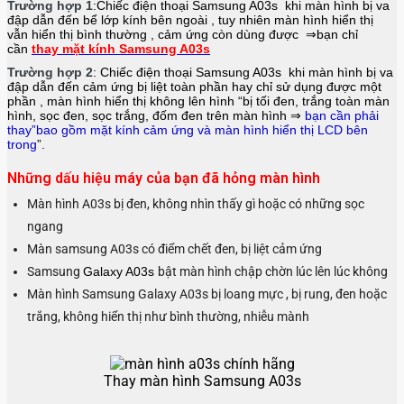
Trường hợp 1
:Chiếc điện thoại
Samsung A03s
khi màn hình bị va
đập dẫn đến bể lớp kính bên ngoài , tuy nhiên màn hình hiển thị
vẫn hiển thị bình thường , cảm ứng còn dùng được ⇒bạn chỉ
cần
thay mặt kính Samsung A03s
Trường hợp 2
: Chiếc điện thoại
Samsung A03s
khi màn hình bị va
đập dẫn đến cảm ứng bị liệt toàn phần hay chỉ sử dụng được một
phần , màn hình hiển thị không lên hình “bị tối đen, trắng toàn màn
hình, sọc đen, sọc trắng, đốm đen trên màn hình ⇒
bạn cần phải
thay”bao gồm mặt kính cảm ứng và màn hình hiển thị LCD bên
trong
”.
Những dấu hiệu máy của bạn đã hỏng màn hình
Màn hình A03s bị đen, không nhìn thấy gì hoặc có những sọc
ngang
Màn samsung A03s có điểm chết đen, bị liệt cảm ứng
Samsung
Galaxy A03s
bật màn hình chập chờn lúc lên lúc không
Màn hình Samsung Galaxy A03s bị loang mực , bị rung, đen hoặc
trắng, không hiển thị như bình thường, nhiễu mành
Thay màn hình Samsung A03s