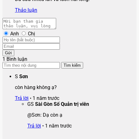
Thảo luận
Anh
Chị
Gửi
1 Bình luận
Tìm kiếm
S
Sơn
còn hàng không ạ?
Trả lời
•
1 năm trước
GS
Sài Gòn Số
Quản trị viên
@Sơn: Dạ còn ạ
Trả lời
•
1 năm trước