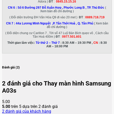
Adora )
ĐT
:
0845.15.15.16
CN 6 :
Số 6 Đường 297 Đỗ Xuân Hợp , Phước Long B , TP. Thủ Đức
(
Xem bản đồ chỉ đường )
( Đối diện trường ĐH Văn Hóa Q9 đi vào 20 met )
ĐT
:
0889.718.719
CN 7 :
44a Lương Minh Nguyệt ,P. Tân Thới Hoà , Q. Tân Phú
( Xem bản
đồ chỉ đường )
( Đối diện chung cư Carillon 7 , Tới số 47 Luỹ Bán Bích quẹo vô , Cách cầu
Tân Hoá 400m )
ĐT
:
0977.501.601
Thời gian làm việc:
Từ thứ 2 – Thứ 7
: 8:30 AM – 19:30 PM ,
CN
: 8:30
AM – 18:00 PM
Đánh giá (2)
2 đánh giá cho
Thay màn hình Samsung
A03s
5.00
5.00
trên 5 dựa trên
2
đánh giá
2
đánh giá của khách hàng