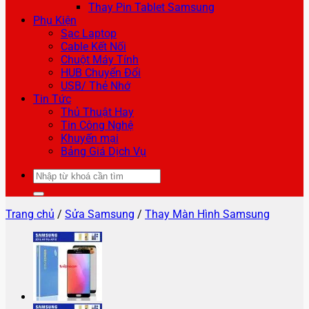
Thay Pin Tablet Samsung
Phụ Kiện
Sạc Laptop
Cable Kết Nối
Chuột Máy Tính
HUB Chuyển Đổi
USB/ Thẻ Nhớ
Tin Tức
Thủ Thuật Hay
Tin Công Nghệ
Khuyến mại
Bảng Giá Dịch Vụ
Tìm
kiếm:
Trang chủ
/
Sửa Samsung
/
Thay Màn Hình Samsung