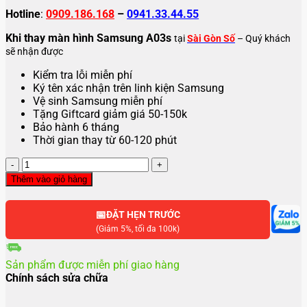
Hotline
:
0909.186.168
–
0941.33.44.55
Khi thay màn hình Samsung A03s
tại
Sài Gòn Số
– Quý khách
sẽ nhận được
Kiểm tra lỗi miễn phí
Ký tên xác nhận trên linh kiện Samsung
Vệ sinh Samsung miễn phí
Tặng Giftcard giảm giá 50-150k
Bảo hành 6 tháng
Thời gian thay từ 60-120 phút
Thay
màn
Thêm vào giỏ hàng
hình
Samsung
📅
A03s
ĐẶT HẸN TRƯỚC
số
(Giảm 5%, tối đa 100k)
lượng
Sản phẩm được miễn phí giao hàng
Chính sách sửa chữa