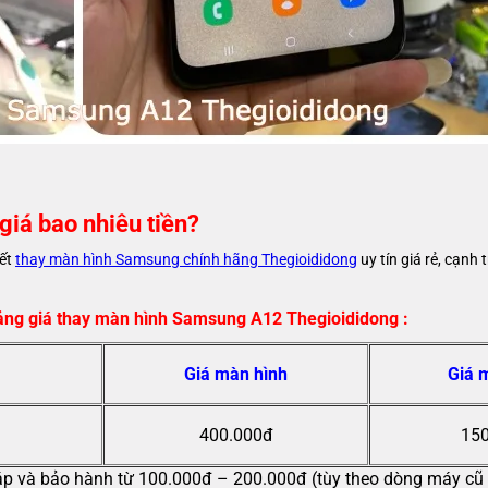
iá bao nhiêu tiền?
ết
thay màn hình Samsung chính hãng Thegioididong
uy tín giá rẻ, cạnh
ảng giá thay màn hình Samsung A12 Thegioididong :
Giá màn hình
Giá 
400.000đ
150
áp và bảo hành từ 100.000đ – 200.000đ (tùy theo dòng máy cũ