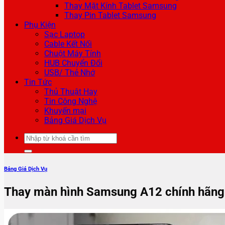
Thay Mặt Kính Tablet Samsung
Thay Pin Tablet Samsung
Phụ Kiện
Sạc Laptop
Cable Kết Nối
Chuột Máy Tính
HUB Chuyển Đổi
USB/ Thẻ Nhớ
Tin Tức
Thủ Thuật Hay
Tin Công Nghệ
Khuyến mại
Bảng Giá Dịch Vụ
Tìm
kiếm:
Bảng Giá Dịch Vụ
Thay màn hình Samsung A12 chính hãng