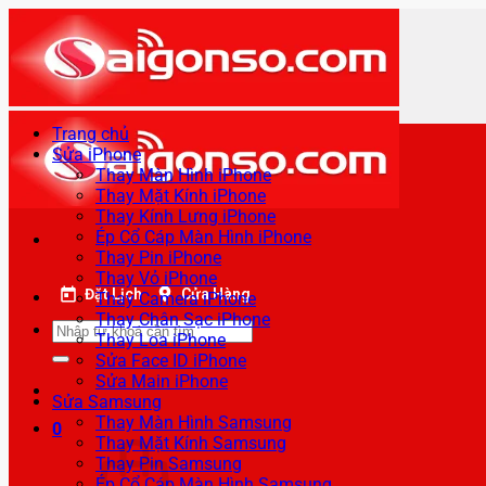
Bỏ
qua
nội
dung
Trang chủ
Sửa iPhone
Thay Màn Hình iPhone
Thay Mặt Kính iPhone
Thay Kính Lưng iPhone
Ép Cổ Cáp Màn Hình iPhone
Thay Pin iPhone
Thay Vỏ iPhone
Đặt Lịch
Cửa Hàng
Thay Camera iPhone
Thay Chân Sạc iPhone
Tìm
Thay Loa iPhone
kiếm:
Sửa Face ID iPhone
Sửa Main iPhone
Sửa Samsung
Thay Màn Hình Samsung
0
Thay Mặt Kính Samsung
Thay Pin Samsung
Ép Cổ Cáp Màn Hình Samsung