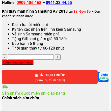
Hotline
:
0909.186.168
–
0941.33.44.55
Khi thay màn hình Samsung A7 2018
tại
Sài Gòn Số
– Quý
khách sẽ nhận được
Kiểm tra lỗi miễn phí
Ký tên xác nhận trên linh kiện Samsung
Vệ sinh Samsung miễn phí
Tặng Giftcard giảm giá 50-150k
Bảo hành 6 tháng
Thời gian thay từ 60-120 phút
Thay
màn
Thêm vào giỏ hàng
hình
Samsung
📅
A7
ĐẶT HẸN TRƯỚC
2018
(Giảm 5%, tối đa 100k)
số
lượng
Sản phẩm được miễn phí giao hàng
Chính sách sửa chữa