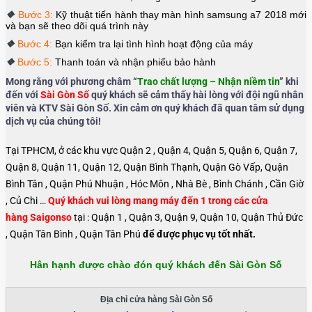
❖
Bước 3:
Kỹ thuật tiến hành thay
màn hình samsung a7 2018
mới
và bạn sẽ theo dõi quá trình này
❖
Bước 4:
Bạn kiểm tra lại tình hình hoạt động của máy
❖
Bước 5:
Thanh toán và nhận phiếu bảo hành
Mong rằng với phương châm “
Trao chất lượng – Nhận niềm tin
” khi
đến với
Sài Gòn Số
quý khách sẽ cảm thấy hài lòng với đội ngũ nhân
viên và KTV Sài Gòn Số. Xin cảm ơn quý khách đã quan tâm sử dụng
dịch vụ của chúng tôi!
Tại TPHCM, ở các khu vực Quận 2 , Quận 4, Quận 5, Quận 6, Quận 7,
Quận 8, Quận 11, Quận 12, Quận Bình Thạnh, Quận Gò Vấp, Quận
Bình Tân , Quận Phú Nhuận , Hóc Môn , Nhà Bè , Bình Chánh , Cần Giờ
, Củ Chi …
Quý khách vui lòng mang máy đến 1 trong các cửa
hàng Saigonso
tại : Quận 1 , Quận 3, Quận 9, Quận 10, Quận Thủ Đức
, Quận Tân Bình , Quận Tân Phú
để được phục vụ tốt nhất.
Hân hạnh được chào đón quý khách đến Sài Gòn Số
Địa chỉ cửa hàng Sài Gòn Số