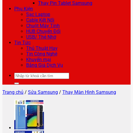
Thay Pin Tablet Samsung
Phụ Kiện
Sạc Laptop
Cable Kết Nối
Chuột Máy Tính
HUB Chuyển Đổi
USB/ Thẻ Nhớ
Tin Tức
Thủ Thuật Hay
Tin Công Nghệ
Khuyến mại
Bảng Giá Dịch Vụ
Tìm
kiếm:
Trang chủ
/
Sửa Samsung
/
Thay Màn Hình Samsung