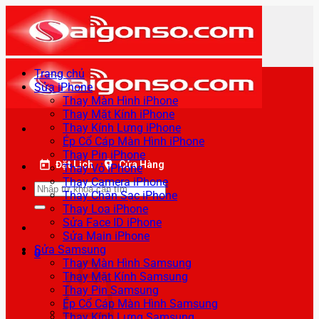
Bỏ
qua
nội
dung
Trang chủ
Sửa iPhone
Thay Màn Hình iPhone
Thay Mặt Kính iPhone
Thay Kính Lưng iPhone
Ép Cổ Cáp Màn Hình iPhone
Thay Pin iPhone
Đặt Lịch
Cửa Hàng
Thay Vỏ iPhone
Thay Camera iPhone
Tìm
Thay Chân Sạc iPhone
kiếm:
Thay Loa iPhone
Sửa Face ID iPhone
Sửa Main iPhone
Sửa Samsung
0
Thay Màn Hình Samsung
Thay Mặt Kính Samsung
Thay Pin Samsung
Ép Cổ Cáp Màn Hình Samsung
Thay Kính Lưng Samsung