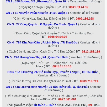
CN 1 :
578 Đường 3/2 , Phường 14 , Quận 10
:
( Xem bản đồ chỉ đường )
( Ngay ngã tư Ngô Nguyền + 3/2 )
ĐT
:
0941.33.44.55
CN 2 :
11 Nguyễn Phúc Nguyên , P.10 , Quận 3
( Xem bản đồ chỉ đường )
( Cách Vòng Xoay Ngã Sáu Dân Chủ 20m )
ĐT
:
0909.186.168
CN 3 :
27 Cống Quỳnh , P. Nguyễn Cư Trinh , Quận 1
( Xem bản đồ chỉ
đường )
( Đoạn Cống Quỳnh Nối Nguyễn Cư Trinh + Trần Hưng Đạo
)
ĐT
:
0366.04.04.04
CN 4 :
784 Kha Vạn Cân , P. Linh Đông , TP. Thủ Đức
( Xem bản đồ chỉ
đường )
( Cách Cầu Ngang 20m , Cách Chợ Thủ Đức 100m )
ĐT
:
0812.188.189
CN 5 :
296 Hoàng Văn Thụ , P4 , Quận Tân Bình
( Xem bản đồ chỉ đường )
( Ngay Ngã Tư Út Tịch + Hoàng Văn Thụ , Đối Diện
Adora )
ĐT
:
0845.15.15.16
CN 6 :
Số 6 Đường 297 Đỗ Xuân Hợp , Phước Long B , TP. Thủ Đức
(
Xem bản đồ chỉ đường )
( Đối diện trường ĐH Văn Hóa Q9 đi vào 20 met )
ĐT
:
0889.718.719
CN 7 :
44a Lương Minh Nguyệt ,P. Tân Thới Hoà , Q. Tân Phú
( Xem bản
đồ chỉ đường )
( Đối diện chung cư Carillon 7 , Tới số 47 Luỹ Bán Bích quẹo vô , Cách cầu
Tân Hoá 400m )
ĐT
:
0977.501.601
Thời gian làm việc:
Từ thứ 2 – Thứ 7
: 8:30 AM – 19:30 PM ,
CN
: 8:30