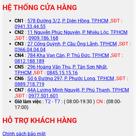
HỆ THỐNG CỬA HÀNG
CN1
:
578 Đường 3/2, P. Diên Hồng, TP.HCM
,
SĐT
:
0941.33.44.55
CN2
:
11 Nguyễn Phúc Nguyên, P. Nhiêu Lộc, TP.HCM
,
SĐT
:
0909.186.168
CN3
:
27 Cống Quỳnh, P. Cầu Ông Lãnh, TP.HCM
,
SĐT
:
0366.04.04.04
CN4
:
784 Kha Vạn Cân, P. Thủ Đức, TP.HCM
,
SĐT
:
0812.188.189
CN5
:
296 Hoàng Văn Thụ, P. Tân Sơn Nhất,
TP.HCM
,
SĐT
:
0845.15.15.16
CN6
:
Số 6 Đường 297, P. Phước Long, TP.HCM
,
SĐT
:
0889.718.719
CN7
:
44A Lương Minh Nguyệt, P. Phú Thạnh, TP.HCM
,
SĐT
:
0977.501.601
Giờ làm việc
:
T2 - T7
: ( 08:00-19:30 )
CN
: (08:00-
17:00)
HỖ TRỢ KHÁCH HÀNG
Chính sách bảo mật