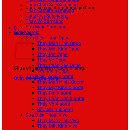
Thay Chân Sạc Samsung
Chưa có sản phẩm trong giỏ hàng.
Thay Camera Samsung
Thay Loa Samsung
Quay trở lại cửa hàng
Thay Vỏ Samsung
Sửa Main Samsung
0
Sửa Android
Giỏ hàng
Sửa Điện Thoại Oppo
Thay Màn Hình Oppo
Thay Mặt Kính Oppo
Thay Pin Oppo
Thay Vỏ Oppo
Thay Chân Sạc Oppo
Chưa có sản phẩm trong giỏ hàng.
Sửa Main Oppo
Sửa Điện Thoại Xiaomi
Quay trở lại cửa hàng
Thay Màn Hình Xiaomi
Thay Mặt Kính Xiaomi
Thay Pin Xiaomi
Thay Chân Sạc Xiaomi
Thay Vỏ Xiaomi
Sửa Main Xiaomi
Sửa Điện Thoại Vivo
Thay Màn Hình Vivo
Thay Mặt Kính Vivo