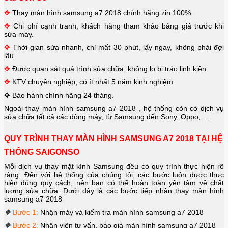
✥
Thay màn hình samsung a7 2018
chính hãng zin 100%.
✥
Chi phí cạnh tranh, khách hàng tham khảo bảng giá trước khi
sửa máy.
✥
Thời gian sửa nhanh, chỉ mất 30 phút, lấy ngay, không phải đợi
lâu.
✥
Được quan sát quá trình sửa chữa, không lo bị tráo linh kiện.
✥
KTV chuyên nghiệp, có ít nhất 5 năm kinh nghiệm.
✥
Bảo hành chính hãng 24 tháng.
Ngoài thay
màn hình samsung a7 2018
, hệ thống còn có dịch vụ
sửa chữa tất cả các dòng máy, từ Samsung đến Sony, Oppo, ….
QUY TRÌNH THAY MÀN HÌNH SAMSUNG A7 2018 TẠI HỆ
THỐNG SAIGONSO
Mỗi dịch vụ thay mặt kính Samsung đều có quy trình thực hiện rõ
ràng. Đến với hệ thống của chúng tôi, các bước luôn được thực
hiện đúng quy cách, nên bạn có thể hoàn toàn yên tâm về chất
lượng sửa chữa. Dưới đây là các bước tiếp nhận thay
màn hình
samsung a7 2018
❖
Bước 1:
Nhận máy và kiểm tra
màn hình samsung a7 2018
❖
Bước 2:
Nhân viên tư vấn, báo giá
màn hình samsung a7 2018