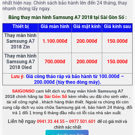
nhất hiện nay. Chính sách bảo hành lên đến 24 tháng, thay
nhanh chóng lấy ngay.
Bảng thay màn hình Samsung A7 2018 tại Sài Gòn Số :
Thiết bị
Giá màn hình
Giá mặt kính
Giá kính sau
Thay màn hình
Samsung
A7
1.100.000đ
200.000đ
150.000đ
2018 Zin
Thay màn hình
Samsung
A7
700.000đ
200.000đ
150.000đ
2018 Oled
Lưu ý
:
Giá công tháo ráp và bảo hành từ 100.000đ –
200.000đ (tùy theo dòng máy).
SAIGONSO
cam kết dịch vụ
thay màn hình Samsung A7
2018
chính hãng tại
Sài Gòn Số
kèm nhiều ưu đãi cho sinh viên ,
tài xế công nghệ , khách hàng thân thiết. Ngoài ra chúng tôi còn
cung cấp dịch vụ sửa chữa Samsung giá rẻ, bảo hành 24 tháng, đổi
trả 1 đổi 1 trong 6 tháng đầu nếu có lỗi của nhà sản xuất.
Liên hệ ngay
0941.33.44.55
–
0977.501.601
để có giá mới và
chính xác nhất