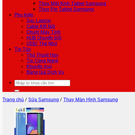
Thay Mặt Kính Tablet Samsung
Thay Pin Tablet Samsung
Phụ Kiện
Sạc Laptop
Cable Kết Nối
Chuột Máy Tính
HUB Chuyển Đổi
USB/ Thẻ Nhớ
Tin Tức
Thủ Thuật Hay
Tin Công Nghệ
Khuyến mại
Bảng Giá Dịch Vụ
Tìm
kiếm:
Trang chủ
/
Sửa Samsung
/
Thay Màn Hình Samsung