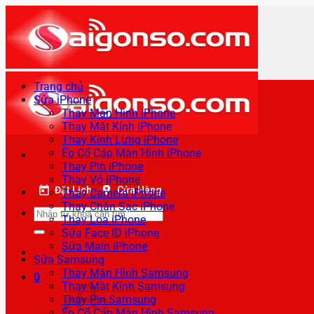
Bỏ
qua
nội
dung
Trang chủ
Sửa iPhone
Thay Màn Hình iPhone
Thay Mặt Kính iPhone
Thay Kính Lưng iPhone
Ép Cổ Cáp Màn Hình iPhone
Thay Pin iPhone
Thay Vỏ iPhone
Đặt Lịch
Cửa Hàng
Thay Camera iPhone
Thay Chân Sạc iPhone
Tìm
Thay Loa iPhone
kiếm:
Sửa Face ID iPhone
Sửa Main iPhone
Sửa Samsung
Thay Màn Hình Samsung
0
Thay Mặt Kính Samsung
Thay Pin Samsung
Ép Cổ Cáp Màn Hình Samsung