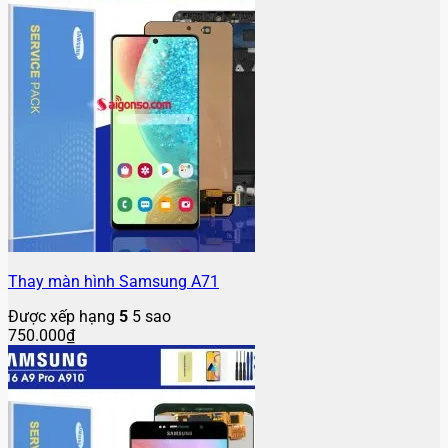
Thay màn hình Samsung A71
Được xếp hạng
5
5 sao
750.000
₫