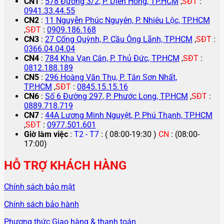
CN1
:
578 Đường 3/2, P. Diên Hồng, TP.HCM
,
SĐT
:
0941.33.44.55
CN2
:
11 Nguyễn Phúc Nguyên, P. Nhiêu Lộc, TP.HCM
,
SĐT
:
0909.186.168
CN3
:
27 Cống Quỳnh, P. Cầu Ông Lãnh, TP.HCM
,
SĐT
:
0366.04.04.04
CN4
:
784 Kha Vạn Cân, P. Thủ Đức, TP.HCM
,
SĐT
:
0812.188.189
CN5
:
296 Hoàng Văn Thụ, P. Tân Sơn Nhất,
TP.HCM
,
SĐT
:
0845.15.15.16
CN6
:
Số 6 Đường 297, P. Phước Long, TP.HCM
,
SĐT
:
0889.718.719
CN7
:
44A Lương Minh Nguyệt, P. Phú Thạnh, TP.HCM
,
SĐT
:
0977.501.601
Giờ làm việc
:
T2 - T7
: ( 08:00-19:30 )
CN
: (08:00-
17:00)
HỖ TRỢ KHÁCH HÀNG
Chính sách bảo mật
Chính sách bảo hành
Phương thức Giao hàng & thanh toán