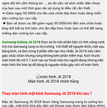
nghe đôi khi cắm không ăn … do đó việc vệ sinh chiếc điện thoại
của bạn sau một thời gian dài sử dụng là điều rất cần thiết.
➜ Giảm ngay 50.000đ cho lần sửa chữa tiếp theo hoặc tặng miến
dán cường lực cao cấp
✹ Bạn sẽ được ưu đãi giảm ngay 50.000đ khi đến sửa chữa hoặc
thay thế bất kỳ linh kiện cho lần tiếp theo hoặc bạn có thể đổi sang
miếng dán cường lực cao cấp.
Samsung Galaxy J6 2018
thực sự là một phiên bản có tính năng vượt
trội mà Samsung tung ra thị trường. Với thiết kế nguyên khối, mặt sau
bằng kình, và làm cong ở phần viền tạo cho chiếc J6 2018 một cảm
giác chắc chắn nhưng cũng không kém phần mềm mại. Kích thước
màn hình lên tới 5.7 inch tạo sự thoải mái cho người dùng nhưng việc
màn hình lớn hơn lại dễ dàng là nguyên nhân gây nứt vỡ màn hình.
Màn hình J6 2018 chính hãng
Thay màn hình mặt kính Samsung J6 2018 khi nào ?
Mặc dù Samsung J6 2018 được hãng
Samsung
trang bị cường lực
cao cấp, mặt kính khá dày dặn với khung máy được làm bằng nhôm