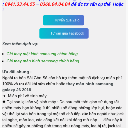
:
0941.33.44.55
–
0366.04.04.04
để đc tư vấn cụ thể Hoặc
:
Tư vấn qua Zalo
Tư vấn qua Facebook
Xem thêm dịch vụ:
Giá thay mặt kính samsung chính hãng
Giá thay màn hình samsung chính hãng
Ưu đãi chung :
Ngoài ra bên Sài Gòn Số còn hỗ trợ thêm một số dịch vụ miễn phí
100% và ưu đãi khi sửa chữa hoặc
thay màn hình samsung
galaxy J6 2018
➜ Miễn phí vệ sinh máy
✹ Tại sao lại cần vệ sinh máy : Do sau một thời gian sử dụng tất
nhiên máy bạn không ít thì nhiều sẽ đóng những lớp bụi, hoặc các
vật thể lọt vào bên trong tại một số chỗ tiếp xúc bên ngoài như jack
tai nghe, màn loa, các cổng kết nối khi đóng mở nắp … điều này ít
nhiều sẽ gây ra những tình trạng như nóng máy, loa bị rè, jack tai