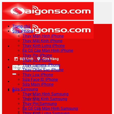
Bỏ
qua
nội
dung
Trang chủ
Sửa iPhone
Thay Màn Hình iPhone
Thay Mặt Kính iPhone
Thay Kính Lưng iPhone
Ép Cổ Cáp Màn Hình iPhone
Thay Pin iPhone
Đặt Lịch
Cửa Hàng
Thay Vỏ iPhone
Thay Camera iPhone
Tìm
Thay Chân Sạc iPhone
kiếm:
Thay Loa iPhone
Sửa Face ID iPhone
Sửa Main iPhone
Sửa Samsung
0
Thay Màn Hình Samsung
Thay Mặt Kính Samsung
Thay Pin Samsung
Ép Cổ Cáp Màn Hình Samsung
Thay Kính Lưng Samsung