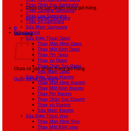
Thay Chân Sạc Samsung
Chưa có sản phẩm trong giỏ hàng.
Thay Camera Samsung
Thay Loa Samsung
Quay trở lại cửa hàng
Thay Vỏ Samsung
Sửa Main Samsung
0
Sửa Android
Giỏ hàng
Sửa Điện Thoại Oppo
Thay Màn Hình Oppo
Thay Mặt Kính Oppo
Thay Pin Oppo
Thay Vỏ Oppo
Thay Chân Sạc Oppo
Chưa có sản phẩm trong giỏ hàng.
Sửa Main Oppo
Sửa Điện Thoại Xiaomi
Quay trở lại cửa hàng
Thay Màn Hình Xiaomi
Thay Mặt Kính Xiaomi
Thay Pin Xiaomi
Thay Chân Sạc Xiaomi
Thay Vỏ Xiaomi
Sửa Main Xiaomi
Sửa Điện Thoại Vivo
Thay Màn Hình Vivo
Thay Mặt Kính Vivo