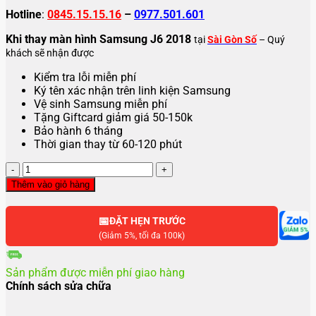
Hotline
:
0845.15.15.16
–
0977.501.601
Khi thay màn hình Samsung J6 2018
tại
Sài Gòn Số
– Quý
khách sẽ nhận được
Kiểm tra lỗi miễn phí
Ký tên xác nhận trên linh kiện Samsung
Vệ sinh Samsung miễn phí
Tặng Giftcard giảm giá 50-150k
Bảo hành 6 tháng
Thời gian thay từ 60-120 phút
Thay
màn
Thêm vào giỏ hàng
hình
Samsung
📅
J6
ĐẶT HẸN TRƯỚC
2018
(Giảm 5%, tối đa 100k)
số
lượng
Sản phẩm được miễn phí giao hàng
Chính sách sửa chữa