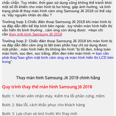
chắc chắn. Tuy nhiên, thời gian sử dụng cũng không thể tránh khỏi
một số lỗi khiến cho màn hình bị hư hỏng, gặp ảnh hưởng, và tình
trạng phải đi thay màn hình cảm ứng Samsung J6 2018 có thể xảy
ra. Vậy nguyên nhân do đâu ?
Trường hợp 1
:Chiếc điện thoại
Samsung J6 2018
khi màn hình bị
va đập dẫn đến bể lớp kính bên ngoài , tuy nhiên màn hình hiển thị
vẫn hiển thị bình thường , cảm ứng còn dùng được ⇒bạn chỉ
cần
thay mặt kính Samsung J6 2018
Trường hợp 2
: Chiếc điện thoại
Samsung J6 2018
khi màn hình bị
va đập dẫn đến cảm ứng bị liệt toàn phần hay chỉ sử dụng được
một phần , màn hình hiển thị không lên hình “bị tối đen, trắng toàn
màn hình, sọc đen, sọc trắng, đốm đen trên màn hình ⇒
bạn cần
phải thay”bao gồm mặt kính cảm ứng và màn hình hiển thị LCD bên
tron
g”.
Thay màn hình Samsung J6 2018 chính hãng
Quy trình thay thế màn hình Samsung J6 2018
Bước 1: Nhân viên nhận máy. Kiểm tra lỗi phần cứng, mềm
Bước 2: Báo lỗi, cách khắc phục cho khách hàng
Bước 3: Lựa chọn và test trước khi thay mới