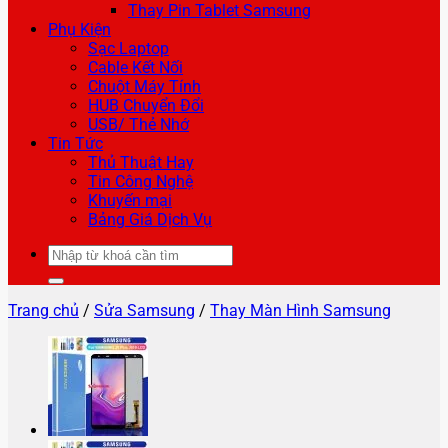
Thay Pin Tablet Samsung
Phụ Kiện
Sạc Laptop
Cable Kết Nối
Chuột Máy Tính
HUB Chuyển Đổi
USB/ Thẻ Nhớ
Tin Tức
Thủ Thuật Hay
Tin Công Nghệ
Khuyến mại
Bảng Giá Dịch Vụ
Tìm
kiếm:
Trang chủ
/
Sửa Samsung
/
Thay Màn Hình Samsung