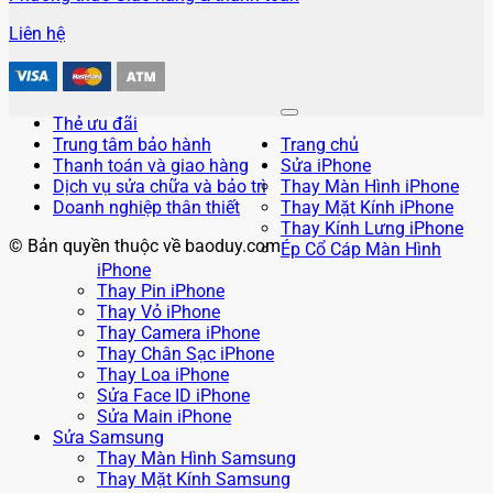
Liên hệ
Thẻ ưu đãi
Trung tâm bảo hành
Trang chủ
Thanh toán và giao hàng
Sửa iPhone
Dịch vụ sửa chữa và bảo trì
Thay Màn Hình iPhone
Doanh nghiệp thân thiết
Thay Mặt Kính iPhone
Thay Kính Lưng iPhone
© Bản quyền thuộc về baoduy.com
Ép Cổ Cáp Màn Hình
iPhone
Thay Pin iPhone
Thay Vỏ iPhone
Thay Camera iPhone
Thay Chân Sạc iPhone
Thay Loa iPhone
Sửa Face ID iPhone
Sửa Main iPhone
Sửa Samsung
Thay Màn Hình Samsung
Thay Mặt Kính Samsung