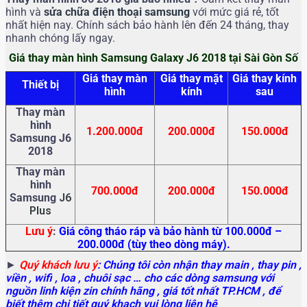
hình và
sửa chữa điện thoại samsung
với mức giá rẻ, tốt
nhất hiện nay. Chính sách bảo hành lên đến 24 tháng, thay
nhanh chóng lấy ngay.
Giá thay màn hình Samsung Galaxy J6 2018 tại Sài Gòn Số
Giá thay màn
Giá thay mặt
Giá thay kính
Thiết bị
hình
kính
sau
Thay màn
hình
1.200.000đ
200.000đ
150.000đ
Samsung J6
2018
Thay màn
hình
700.000đ
200.000đ
150.000đ
Samsung
J6
Plus
Lưu ý
:
Giá công tháo ráp và bảo hành từ 100.000đ –
200.000đ (tùy theo dòng máy).
►
Quý khách lưu ý
: Chúng tôi còn nhận thay main
, thay pin ,
viền , wifi , loa , chuôi sạc … cho các dòng samsung với
nguồn linh kiện zin chính hãng , giá tốt nhất TP.HCM , để
biết thêm chi tiết quý khach vui lòng liên hệ