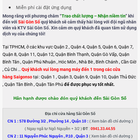
Miễn phí cài đặt ứng dụng
Mong rằng với phương châm “
Trao chất lượng – Nhận niềm tin
” khi
đến với
Sài Gòn Số
quý khách sẽ cảm thấy hài lòng với đội ngũ nhân
viên và KTV Sài Gòn Số. Xin cảm ơn quý khách đã quan tâm sử dụng
dịch vụ của chúng tôi!
Tại TPHCM, ở các khu vực Quận 2 , Quận 4, Quận 5, Quận 6, Quận 7,
Quận 8, Quận 11, Quận 12, Quận Bình Thạnh, Quận Gò Vấp, Quận
Bình Tân , Quận Phú Nhuận , Hóc Môn , Nhà Bè , Bình Chánh , Cần Giờ
, Củ Chi …
Quý khách vui lòng mang máy đến 1 trong các cửa
hàng Saigonso
tại : Quận 1 , Quận 3, Quận 9, Quận 10, Quận Thủ Đức
, Quận Tân Bình , Quận Tân Phú
để được phục vụ tốt nhất.
Hân hạnh được chào đón quý khách đến Sài Gòn Số
Địa chỉ cửa hàng Sài Gòn Số
CN 1 :
578 Đường 3/2 , Phường 14 , Quận 10
:
( Xem bản đồ chỉ đường )
( Ngay ngã tư Ngô Nguyền + 3/2 )
ĐT
:
0941.33.44.55
CN 2 :
11 Nguyễn Phúc Nguyên , P.10 , Quận 3
( Xem bản đồ chỉ đường )