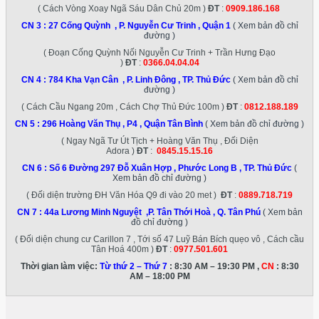
( Cách Vòng Xoay Ngã Sáu Dân Chủ 20m )
ĐT
:
0909.186.168
CN 3 :
27 Cống Quỳnh , P. Nguyễn Cư Trinh , Quận 1
( Xem bản đồ chỉ
đường )
( Đoạn Cống Quỳnh Nối Nguyễn Cư Trinh + Trần Hưng Đạo
)
ĐT
:
0366.04.04.04
CN 4 :
784 Kha Vạn Cân , P. Linh Đông , TP. Thủ Đức
( Xem bản đồ chỉ
đường )
( Cách Cầu Ngang 20m , Cách Chợ Thủ Đức 100m )
ĐT
:
0812.188.189
CN 5 :
296 Hoàng Văn Thụ , P4 , Quận Tân Bình
( Xem bản đồ chỉ đường )
( Ngay Ngã Tư Út Tịch + Hoàng Văn Thụ , Đối Diện
Adora )
ĐT
:
0845.15.15.16
CN 6 :
Số 6 Đường 297 Đỗ Xuân Hợp , Phước Long B , TP. Thủ Đức
(
Xem bản đồ chỉ đường )
( Đối diện trường ĐH Văn Hóa Q9 đi vào 20 met )
ĐT
:
0889.718.719
CN 7 :
44a Lương Minh Nguyệt ,P. Tân Thới Hoà , Q. Tân Phú
( Xem bản
đồ chỉ đường )
( Đối diện chung cư Carillon 7 , Tới số 47 Luỹ Bán Bích quẹo vô , Cách cầu
Tân Hoá 400m )
ĐT
:
0977.501.601
Thời gian làm việc:
Từ thứ 2 – Thứ 7
: 8:30 AM – 19:30 PM ,
CN
: 8:30
AM – 18:00 PM