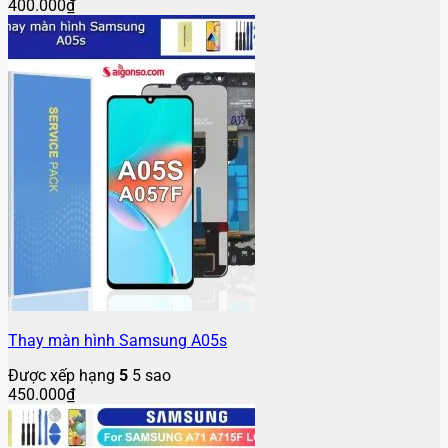
400.000
₫
Thay màn hình Samsung A05s
Được xếp hạng
5
5 sao
450.000
₫