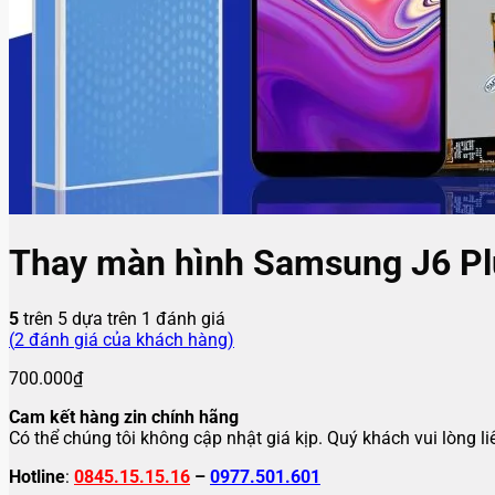
Thay màn hình Samsung J6 Pl
5
trên 5 dựa trên
1
đánh giá
(
2
đánh giá của khách hàng)
700.000
₫
Cam kết hàng zin chính hãng
Có thể chúng tôi không cập nhật giá kịp. Quý khách vui lòng l
Hotline
:
0845.15.15.16
–
0977.501.601