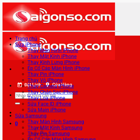
Bỏ
qua
nội
dung
Trang chủ
Sửa iPhone
Thay Màn Hình iPhone
Thay Mặt Kính iPhone
Thay Kính Lưng iPhone
Ép Cổ Cáp Màn Hình iPhone
Thay Pin iPhone
Thay Vỏ iPhone
Đặt Lịch
Cửa Hàng
Thay Camera iPhone
Thay Chân Sạc iPhone
Tìm
Thay Loa iPhone
kiếm:
Sửa Face ID iPhone
Sửa Main iPhone
Sửa Samsung
Thay Màn Hình Samsung
0
Thay Mặt Kính Samsung
Thay Pin Samsung
Ép Cổ Cáp Màn Hình Samsung