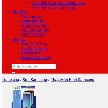
Thay Mặt Kính Tablet Samsung
Thay Pin Tablet Samsung
Phụ Kiện
Sạc Laptop
Cable Kết Nối
Chuột Máy Tính
HUB Chuyển Đổi
USB/ Thẻ Nhớ
Tin Tức
Thủ Thuật Hay
Tin Công Nghệ
Khuyến mại
Bảng Giá Dịch Vụ
Tìm
kiếm:
Trang chủ
/
Sửa Samsung
/
Thay Màn Hình Samsung