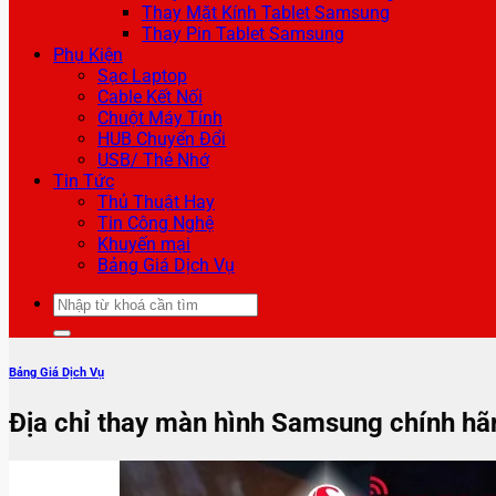
Thay Mặt Kính Tablet Samsung
Thay Pin Tablet Samsung
Phụ Kiện
Sạc Laptop
Cable Kết Nối
Chuột Máy Tính
HUB Chuyển Đổi
USB/ Thẻ Nhớ
Tin Tức
Thủ Thuật Hay
Tin Công Nghệ
Khuyến mại
Bảng Giá Dịch Vụ
Tìm
kiếm:
Bảng Giá Dịch Vụ
Địa chỉ thay màn hình Samsung chính hã