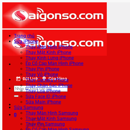
Bỏ
qua
nội
dung
Trang chủ
Sửa iPhone
Thay Màn Hình iPhone
Thay Mặt Kính iPhone
Thay Kính Lưng iPhone
Ép Cổ Cáp Màn Hình iPhone
Thay Pin iPhone
Thay Vỏ iPhone
Đặt Lịch
Cửa Hàng
Thay Camera iPhone
Thay Chân Sạc iPhone
Tìm
Thay Loa iPhone
kiếm:
Sửa Face ID iPhone
Sửa Main iPhone
Sửa Samsung
Thay Màn Hình Samsung
0
Thay Mặt Kính Samsung
Thay Pin Samsung
Ép Cổ Cáp Màn Hình Samsung