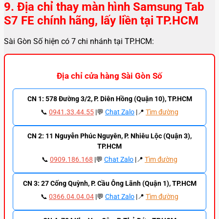
9. Địa chỉ thay màn hình Samsung Tab
S7 FE chính hãng, lấy liền tại TP.HCM
Sài Gòn Số hiện có 7 chi nhánh tại TP.HCM:
Địa chỉ cửa hàng Sài Gòn Số
CN 1: 578 Đường 3/2, P. Diên Hồng (Quận 10), TP.HCM
📞
0941.33.44.55
|💬
Chat Zalo
|📍
Tìm đường
CN 2: 11 Nguyễn Phúc Nguyên, P. Nhiêu Lộc (Quận 3),
TP.HCM
📞
0909.186.168
|💬
Chat Zalo
|📍
Tìm đường
CN 3: 27 Cống Quỳnh, P. Cầu Ông Lãnh (Quận 1), TP.HCM
📞
0366.04.04.04
|💬
Chat Zalo
|📍
Tìm đường