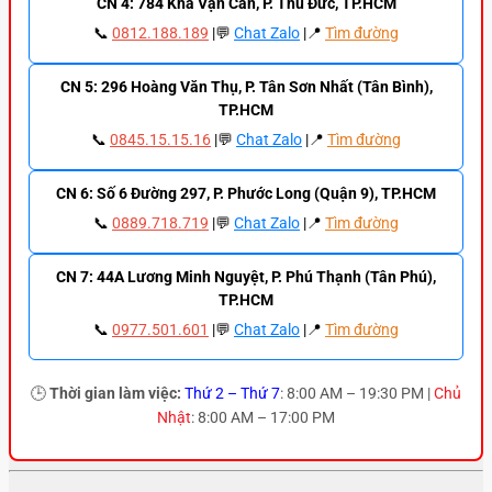
CN 4: 784 Kha Vạn Cân, P. Thủ Đức, TP.HCM
📞
0812.188.189
|💬
Chat Zalo
|📍
Tìm đường
CN 5: 296 Hoàng Văn Thụ, P. Tân Sơn Nhất (Tân Bình),
TP.HCM
📞
0845.15.15.16
|💬
Chat Zalo
|📍
Tìm đường
CN 6: Số 6 Đường 297, P. Phước Long (Quận 9), TP.HCM
📞
0889.718.719
|💬
Chat Zalo
|📍
Tìm đường
CN 7: 44A Lương Minh Nguyệt, P. Phú Thạnh (Tân Phú),
TP.HCM
📞
0977.501.601
|💬
Chat Zalo
|📍
Tìm đường
🕒
Thời gian làm việc:
Thứ 2 – Thứ 7
: 8:00 AM – 19:30 PM |
Chủ
Nhật
: 8:00 AM – 17:00 PM