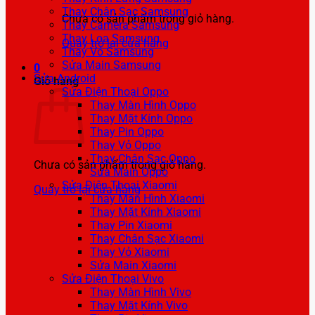
Thay Chân Sạc Samsung
Chưa có sản phẩm trong giỏ hàng.
Thay Camera Samsung
Thay Loa Samsung
Quay trở lại cửa hàng
Thay Vỏ Samsung
Sửa Main Samsung
0
Sửa Android
Giỏ hàng
Sửa Điện Thoại Oppo
Thay Màn Hình Oppo
Thay Mặt Kính Oppo
Thay Pin Oppo
Thay Vỏ Oppo
Thay Chân Sạc Oppo
Chưa có sản phẩm trong giỏ hàng.
Sửa Main Oppo
Sửa Điện Thoại Xiaomi
Quay trở lại cửa hàng
Thay Màn Hình Xiaomi
Thay Mặt Kính Xiaomi
Thay Pin Xiaomi
Thay Chân Sạc Xiaomi
Thay Vỏ Xiaomi
Sửa Main Xiaomi
Sửa Điện Thoại Vivo
Thay Màn Hình Vivo
Thay Mặt Kính Vivo