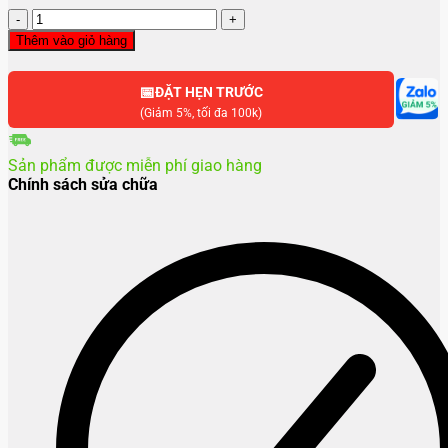
Thay
màn
Thêm vào giỏ hàng
hình
Samsung
📅
Tab
ĐẶT HẸN TRƯỚC
S7
(Giảm 5%, tối đa 100k)
Fe
số
Sản phẩm được miễn phí giao hàng
lượng
Chính sách sửa chữa