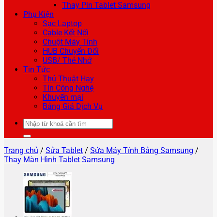
Thay Pin Tablet Samsung
Phụ Kiện
Sạc Laptop
Cable Kết Nối
Chuột Máy Tính
HUB Chuyển Đổi
USB/ Thẻ Nhớ
Tin Tức
Thủ Thuật Hay
Tin Công Nghệ
Khuyến mại
Bảng Giá Dịch Vụ
Tìm
kiếm:
Trang chủ
/
Sửa Tablet
/
Sửa Máy Tính Bảng Samsung
/
Thay Màn Hình Tablet Samsung