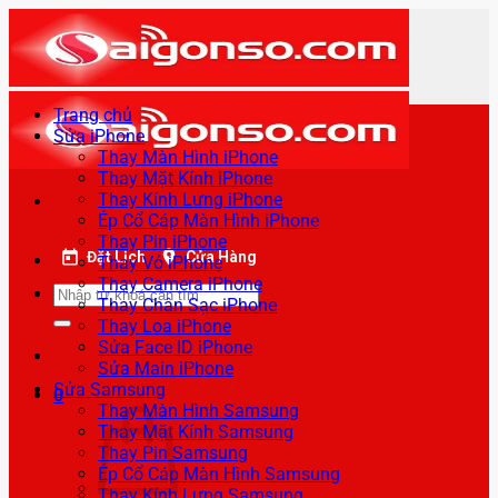
Bỏ
qua
nội
dung
Trang chủ
Sửa iPhone
Thay Màn Hình iPhone
Thay Mặt Kính iPhone
Thay Kính Lưng iPhone
Ép Cổ Cáp Màn Hình iPhone
Thay Pin iPhone
Đặt Lịch
Cửa Hàng
Thay Vỏ iPhone
Thay Camera iPhone
Tìm
Thay Chân Sạc iPhone
kiếm:
Thay Loa iPhone
Sửa Face ID iPhone
Sửa Main iPhone
Sửa Samsung
0
Thay Màn Hình Samsung
Thay Mặt Kính Samsung
Thay Pin Samsung
Ép Cổ Cáp Màn Hình Samsung
Thay Kính Lưng Samsung