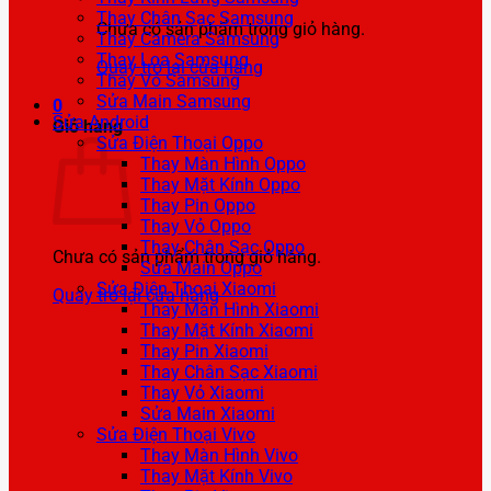
Thay Chân Sạc Samsung
Chưa có sản phẩm trong giỏ hàng.
Thay Camera Samsung
Thay Loa Samsung
Quay trở lại cửa hàng
Thay Vỏ Samsung
Sửa Main Samsung
0
Sửa Android
Giỏ hàng
Sửa Điện Thoại Oppo
Thay Màn Hình Oppo
Thay Mặt Kính Oppo
Thay Pin Oppo
Thay Vỏ Oppo
Thay Chân Sạc Oppo
Chưa có sản phẩm trong giỏ hàng.
Sửa Main Oppo
Sửa Điện Thoại Xiaomi
Quay trở lại cửa hàng
Thay Màn Hình Xiaomi
Thay Mặt Kính Xiaomi
Thay Pin Xiaomi
Thay Chân Sạc Xiaomi
Thay Vỏ Xiaomi
Sửa Main Xiaomi
Sửa Điện Thoại Vivo
Thay Màn Hình Vivo
Thay Mặt Kính Vivo