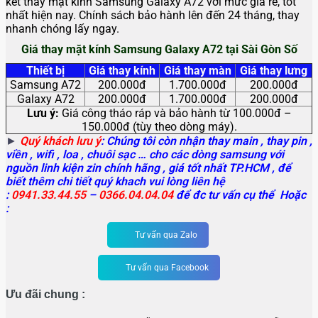
kết thay mặt kính Samsung Galaxy A72
với mức giá rẻ, tốt
nhất hiện nay. Chính sách bảo hành lên đến 24 tháng, thay
nhanh chóng lấy ngay.
Giá thay mặt kính Samsung Galaxy A72 tại Sài Gòn Số
Thiết bị
Giá thay kính
Giá thay màn
Giá thay lưng
Samsung A72
200.000đ
1.700.000đ
200.000đ
Galaxy A72
200.000đ
1.700.000đ
200.000đ
Lưu ý:
Giá công tháo ráp và bảo hành từ 100.000đ –
150.000đ (tùy theo dòng máy).
►
Quý khách lưu ý
: Chúng tôi còn nhận thay main
, thay pin ,
viền , wifi , loa , chuôi sạc … cho các dòng samsung với
nguồn linh kiện zin chính hãng , giá tốt nhất TP.HCM , để
biết thêm chi tiết quý khach vui lòng liên hệ
:
0941.33.44.55
–
0366.04.04.04
để đc tư vấn cụ thể Hoặc
:
Tư vấn qua Zalo
Tư vấn qua Facebook
Ưu đãi chung :