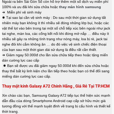
Ngoài ra bên Sài Gòn Số còn hỗ trợ thêm một số dịch vụ miễn phí
100% và ưu đãi khi sửa chữa hoặc
thay màn hình samsung
➜ Miễn phí vệ sinh máy
✹ Tại sao lại cần vệ sinh máy : Do sau một thời gian sử dụng tất
nhiên máy bạn không ít thì nhiều sẽ đóng những lớp bụi, hoặc các
vật thể lọt vào bên trong tại một số chỗ tiếp xúc bên ngoài như jack
tai nghe, màn loa, các cổng kết nối khi đóng mở nắp … điều này ít
nhiều sẽ gây ra những tình trạng như nóng máy, loa bị rè, jack tai
nghe đôi khi cắm không ăn … do đó việc vệ sinh chiếc điện thoại
của bạn sau một thời gian dài sử dụng là điều rất cần thiết.
➜ Giảm ngay 50.000đ cho lần sửa chữa tiếp theo hoặc tặng miến
dán cường lực cao cấp
✹ Bạn sẽ được ưu đãi giảm ngay 50.000đ khi đến sửa chữa hoặc
thay thế bất kỳ linh kiện cho lần tiếp theo hoặc bạn có thể đổi sang
miếng dán cường lực cao cấp.
Thay mặt kính Galaxy A72 Chính Hãng , Giá Rẻ Tại TP.HCM
Xin chào các bạn, Samsung Galaxy A72 tiếp tục thể hiện sức mạnh
dẫn đầu của dòng Smartphone Android cap cấp sở hữu mức giá
tương đồng với thế mạnh tuyệt đỉnh về trang bị cấu hình và thiết kế
thời trang.