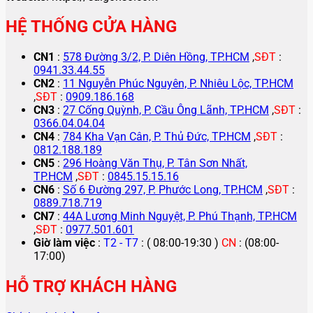
HỆ THỐNG CỬA HÀNG
CN1
:
578 Đường 3/2, P. Diên Hồng, TP.HCM
,
SĐT
:
0941.33.44.55
CN2
:
11 Nguyễn Phúc Nguyên, P. Nhiêu Lộc, TP.HCM
,
SĐT
:
0909.186.168
CN3
:
27 Cống Quỳnh, P. Cầu Ông Lãnh, TP.HCM
,
SĐT
:
0366.04.04.04
CN4
:
784 Kha Vạn Cân, P. Thủ Đức, TP.HCM
,
SĐT
:
0812.188.189
CN5
:
296 Hoàng Văn Thụ, P. Tân Sơn Nhất,
TP.HCM
,
SĐT
:
0845.15.15.16
CN6
:
Số 6 Đường 297, P. Phước Long, TP.HCM
,
SĐT
:
0889.718.719
CN7
:
44A Lương Minh Nguyệt, P. Phú Thạnh, TP.HCM
,
SĐT
:
0977.501.601
Giờ làm việc
:
T2 - T7
: ( 08:00-19:30 )
CN
: (08:00-
17:00)
HỖ TRỢ KHÁCH HÀNG