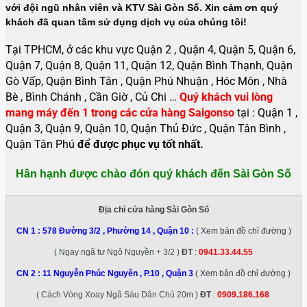
với đội ngũ nhân viên và KTV Sài Gòn Số. Xin cảm ơn quý
khách đã quan tâm sử dụng dịch vụ của chúng tôi!
Tại TPHCM, ở các khu vực Quận 2 , Quận 4, Quận 5, Quận 6,
Quận 7, Quận 8, Quận 11, Quận 12, Quận Bình Thạnh, Quận
Gò Vấp, Quận Bình Tân , Quận Phú Nhuận , Hóc Môn , Nhà
Bè , Bình Chánh , Cần Giờ , Củ Chi …
Quý khách vui lòng
mang máy đến 1 trong các cửa hàng Saigonso
tại : Quận 1 ,
Quận 3, Quận 9, Quận 10, Quận Thủ Đức , Quận Tân Bình ,
Quận Tân Phú
để được phục vụ tốt nhất.
Hân hạnh được chào đón quý khách đến Sài Gòn Số
Địa chỉ cửa hàng Sài Gòn Số
CN 1 :
578 Đường 3/2 , Phường 14 , Quận 10
:
( Xem bản đồ chỉ đường )
( Ngay ngã tư Ngô Nguyền + 3/2 )
ĐT
:
0941.33.44.55
CN 2 :
11 Nguyễn Phúc Nguyên , P.10 , Quận 3
( Xem bản đồ chỉ đường )
( Cách Vòng Xoay Ngã Sáu Dân Chủ 20m )
ĐT
:
0909.186.168