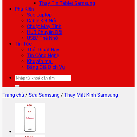
Thay Pin Tablet Samsung
Phụ Kiện
Sạc Laptop
Cable Kết Nối
Chuột Máy Tính
HUB Chuyển Đổi
USB/ Thẻ Nhớ
Tin Tức
Thủ Thuật Hay
Tin Công Nghệ
Khuyến mại
Bảng Giá Dịch Vụ
Tìm
kiếm:
Trang chủ
/
Sửa Samsung
/
Thay Mặt Kính Samsung