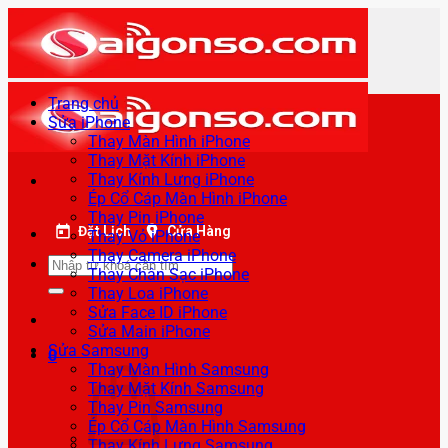
Bỏ
qua
nội
dung
Trang chủ
Sửa iPhone
Thay Màn Hình iPhone
Thay Mặt Kính iPhone
Thay Kính Lưng iPhone
Ép Cổ Cáp Màn Hình iPhone
Thay Pin iPhone
Đặt Lịch
Cửa Hàng
Thay Vỏ iPhone
Thay Camera iPhone
Tìm
Thay Chân Sạc iPhone
kiếm:
Thay Loa iPhone
Sửa Face ID iPhone
Sửa Main iPhone
Sửa Samsung
0
Thay Màn Hình Samsung
Thay Mặt Kính Samsung
Thay Pin Samsung
Ép Cổ Cáp Màn Hình Samsung
Thay Kính Lưng Samsung