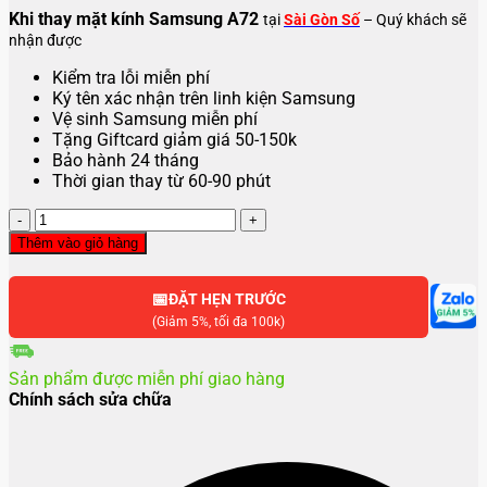
Khi thay mặt kính Samsung A72
tại
Sài Gòn Số
– Quý khách sẽ
nhận được
Kiểm tra lỗi miễn phí
Ký tên xác nhận trên linh kiện Samsung
Vệ sinh Samsung miễn phí
Tặng Giftcard giảm giá 50-150k
Bảo hành 24 tháng
Thời gian thay từ 60-90 phút
Thay
mặt
Thêm vào giỏ hàng
kính
Samsung
📅
A72
ĐẶT HẸN TRƯỚC
số
(Giảm 5%, tối đa 100k)
lượng
Sản phẩm được miễn phí giao hàng
Chính sách sửa chữa