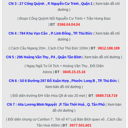
CN 3 :
27 Cống Quỳnh , P. Nguyễn Cư Trinh , Quận 1
( Xem bản đồ chỉ
đường )
( Đoạn Cống Quỳnh Nối Nguyễn Cư Trinh + Trần Hưng Đạo
)
ĐT
:
0366.04.04.04
CN 4 :
784 Kha Vạn Cân , P. Linh Đông , TP. Thủ Đức
( Xem bản đồ chỉ
đường )
( Cách Cầu Ngang 20m , Cách Chợ Thủ Đức 100m )
ĐT
:
0812.188.189
CN 5 :
296 Hoàng Văn Thụ , P4 , Quận Tân Bình
( Xem bản đồ chỉ đường )
( Ngay Ngã Tư Út Tịch + Hoàng Văn Thụ , Đối Diện
Adora )
ĐT
:
0845.15.15.16
CN 6 :
Số 6 Đường 297 Đỗ Xuân Hợp , Phước Long B , TP. Thủ Đức
(
Xem bản đồ chỉ đường )
( Đối diện trường ĐH Văn Hóa Q9 đi vào 20 met )
ĐT
:
0889.718.719
CN 7 :
44a Lương Minh Nguyệt ,P. Tân Thới Hoà , Q. Tân Phú
( Xem bản
đồ chỉ đường )
( Đối diện chung cư Carillon 7 , Tới số 47 Luỹ Bán Bích quẹo vô , Cách cầu
Tân Hoá 400m )
ĐT
:
0977.501.601