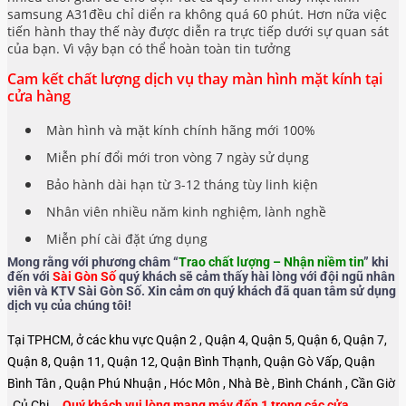
samsung A31đều chỉ diển ra không quá 60 phút. Hơn nữa việc
tiến hành thay thế này được diễn ra trực tiếp dưới sự quan sát
của bạn. Vì vậy bạn có thể hoàn toàn tin tưởng
Cam kết chất lượng dịch vụ thay màn hình mặt kính tại
cửa hàng
Màn hình và mặt kính chính hãng mới 100%
Miễn phí đổi mới tron vòng 7 ngày sử dụng
Bảo hành dài hạn từ 3-12 tháng tùy linh kiện
Nhân viên nhiều năm kinh nghiệm, lành nghề
Miễn phí cài đặt ứng dụng
Mong rằng với phương châm “
Trao chất lượng – Nhận niềm tin
” khi
đến với
Sài Gòn Số
quý khách sẽ cảm thấy hài lòng với đội ngũ nhân
viên và KTV Sài Gòn Số. Xin cảm ơn quý khách đã quan tâm sử dụng
dịch vụ của chúng tôi!
Tại TPHCM, ở các khu vực Quận 2 , Quận 4, Quận 5, Quận 6, Quận 7,
Quận 8, Quận 11, Quận 12, Quận Bình Thạnh, Quận Gò Vấp, Quận
Bình Tân , Quận Phú Nhuận , Hóc Môn , Nhà Bè , Bình Chánh , Cần Giờ
, Củ Chi …
Quý khách vui lòng mang máy đến 1 trong các cửa