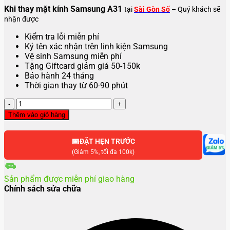
Khi thay mặt kính Samsung A31
tại
Sài Gòn Số
– Quý khách sẽ
nhận được
Kiểm tra lỗi miễn phí
Ký tên xác nhận trên linh kiện Samsung
Vệ sinh Samsung miễn phí
Tặng Giftcard giảm giá 50-150k
Bảo hành 24 tháng
Thời gian thay từ 60-90 phút
Thay
mặt
Thêm vào giỏ hàng
kính
Samsung
📅
A31
ĐẶT HẸN TRƯỚC
số
(Giảm 5%, tối đa 100k)
lượng
Sản phẩm được miễn phí giao hàng
Chính sách sửa chữa