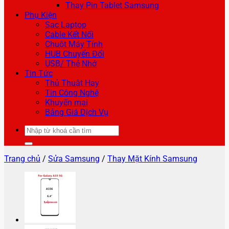
Thay Pin Tablet Samsung
Phụ Kiện
Sạc Laptop
Cable Kết Nối
Chuột Máy Tính
HUB Chuyển Đổi
USB/ Thẻ Nhớ
Tin Tức
Thủ Thuật Hay
Tin Công Nghệ
Khuyến mại
Bảng Giá Dịch Vụ
Tìm
kiếm:
Trang chủ
/
Sửa Samsung
/
Thay Mặt Kính Samsung