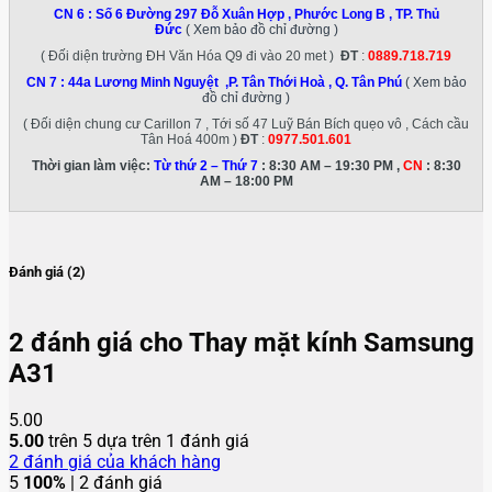
CN 6 :
Số 6 Đường 297 Đỗ Xuân Hợp , Phước Long B , TP. Thủ
Đức
( Xem bảo đồ chỉ đường )
( Đối diện trường ĐH Văn Hóa Q9 đi vào 20 met )
ĐT
:
0889.718.719
CN 7 :
44a Lương Minh Nguyệt ,P. Tân Thới Hoà , Q. Tân Phú
( Xem bảo
đồ chỉ đường )
( Đối diện chung cư Carillon 7 , Tới số 47 Luỹ Bán Bích quẹo vô , Cách cầu
Tân Hoá 400m )
ĐT
:
0977.501.601
Thời gian làm việc:
Từ thứ 2 – Thứ 7
: 8:30 AM – 19:30 PM ,
CN
: 8:30
AM – 18:00 PM
Đánh giá (2)
2 đánh giá cho
Thay mặt kính Samsung
A31
5.00
5.00
trên 5 dựa trên
1
đánh giá
2
đánh giá của khách hàng
5
100%
| 2 đánh giá