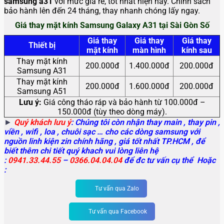
samsung a31
với mức giá rẻ, tốt nhất hiện nay. Chính sách
bảo hành lên đến 24 tháng, thay nhanh chóng lấy ngay.
Giá thay mặt kính Samsung Galaxy A31 tại Sài Gòn Số
Giá thay
Giá thay
Giá thay
Thiết bị
mặt kính
màn hình
kính sau
Thay mặt kính
200.000đ
1.400.000đ
200.000đ
Samsung A31
Thay mặt kính
200.000đ
1.600.000đ
200.000đ
Samsung A51
Lưu ý:
Giá công tháo ráp và bảo hành từ 100.000đ –
150.000đ (tùy theo dòng máy).
►
Quý khách lưu ý
: Chúng tôi còn nhận thay main
, thay pin ,
viền , wifi , loa , chuôi sạc … cho các dòng samsung với
nguồn linh kiện zin chính hãng , giá tốt nhất TP.HCM , để
biết thêm chi tiết quý khach vui lòng liên hệ
:
0941.33.44.55
–
0366.04.04.04
để đc tư vấn cụ thể Hoặc
:
Tư vấn qua Zalo
Tư vấn qua Facebook