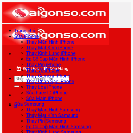
Bỏ
qua
nội
dung
Trang chủ
Sửa iPhone
Thay Màn Hình iPhone
Thay Mặt Kính iPhone
Thay Kính Lưng iPhone
Ép Cổ Cáp Màn Hình iPhone
Thay Pin iPhone
Đặt Lịch
Cửa Hàng
Thay Vỏ iPhone
Thay Camera iPhone
Tìm
Thay Chân Sạc iPhone
kiếm:
Thay Loa iPhone
Sửa Face ID iPhone
Sửa Main iPhone
Sửa Samsung
0
Thay Màn Hình Samsung
Thay Mặt Kính Samsung
Thay Pin Samsung
Ép Cổ Cáp Màn Hình Samsung
Thay Kính Lưng Samsung