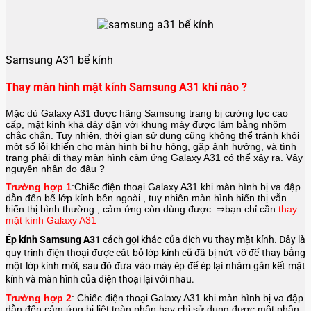
Samsung A31 bể kính
Thay màn hình mặt kính Samsung A31 khi nào ?
Mặc dù Galaxy A31 được hãng Samsung trang bị cường lực cao
cấp, mặt kính khá dày dặn với khung máy được làm bằng nhôm
chắc chắn. Tuy nhiên, thời gian sử dụng cũng không thể tránh khỏi
một số lỗi khiến cho màn hình bị hư hỏng, gặp ảnh hưởng, và tình
trạng phải đi thay màn hình cảm ứng Galaxy A31
có thể xảy ra. Vậy
nguyên nhân do đâu ?
Trường hợp 1
:Chiếc điện thoại
Galaxy A31
khi màn hình bị va đập
dẫn đến bể lớp kính bên ngoài , tuy nhiên màn hình hiển thị vẫn
hiển thị bình thường , cảm ứng còn dùng được ⇒bạn chỉ cần
thay
mặt kính Galaxy A31
Ép kính Samsung A31
cách gọi khác của dịch vụ thay mặt kính. Đây là
quy trình điện thoại được cắt bỏ lớp kính cũ đã bị nứt vỡ để thay bằng
một lớp kính mới, sau đó đưa vào máy ép để ép lại nhằm gắn kết mặt
kính và màn hình của điện thoại lại với nhau.
Trường hợp 2
: Chiếc điện thoại
Galaxy A31
khi màn hình bị va đập
dẫn đến cảm ứng bị liệt toàn phần hay chỉ sử dụng được một phần ,