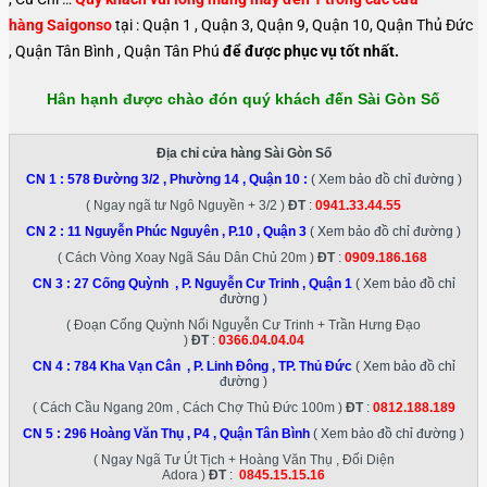
hàng Saigonso
tại : Quận 1 , Quận 3, Quận 9, Quận 10, Quận Thủ Đức
, Quận Tân Bình , Quận Tân Phú
để được phục vụ tốt nhất.
Hân hạnh được chào đón quý khách đến Sài Gòn Số
Địa chỉ cửa hàng Sài Gòn Số
CN 1 :
578 Đường 3/2 , Phường 14 , Quận 10
:
( Xem bảo đồ chỉ đường )
( Ngay ngã tư Ngô Nguyền + 3/2 )
ĐT
:
0941.33.44.55
CN 2 :
11 Nguyễn Phúc Nguyên , P.10 , Quận 3
( Xem bảo đồ chỉ đường )
( Cách Vòng Xoay Ngã Sáu Dân Chủ 20m )
ĐT
:
0909.186.168
CN 3 :
27 Cống Quỳnh , P. Nguyễn Cư Trinh , Quận 1
( Xem bảo đồ chỉ
đường )
( Đoạn Cống Quỳnh Nối Nguyễn Cư Trinh + Trần Hưng Đạo
)
ĐT
:
0366.04.04.04
CN 4 :
784 Kha Vạn Cân , P. Linh Đông , TP. Thủ Đức
( Xem bảo đồ chỉ
đường )
( Cách Cầu Ngang 20m , Cách Chợ Thủ Đức 100m )
ĐT
:
0812.188.189
CN 5 :
296 Hoàng Văn Thụ , P4 , Quận Tân Bình
( Xem bảo đồ chỉ đường )
( Ngay Ngã Tư Út Tịch + Hoàng Văn Thụ , Đối Diện
Adora )
ĐT
:
0845.15.15.16