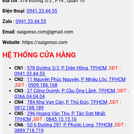
Địa chỉ
: 578 Đường 3/2 , P14 , Quận 10
Điện thoại
:
0941.33.44.55
Zalo
:
0941.33.44.55
Email
: saigonso.com@gmail.com
Website
: https://saigonso.com
HỆ THỐNG CỬA HÀNG
CN1
:
578 Đường 3/2, P. Diên Hồng, TP.HCM
,
SĐT
:
0941.33.44.55
CN2
:
11 Nguyễn Phúc Nguyên, P. Nhiêu Lộc, TP.HCM
,
SĐT
:
0909.186.168
CN3
:
27 Cống Quỳnh, P. Cầu Ông Lãnh, TP.HCM
,
SĐT
:
0366.04.04.04
CN4
:
784 Kha Vạn Cân, P. Thủ Đức, TP.HCM
,
SĐT
:
0812.188.189
CN5
:
296 Hoàng Văn Thụ, P. Tân Sơn Nhất,
TP.HCM
,
SĐT
:
0845.15.15.16
CN6
:
Số 6 Đường 297, P. Phước Long, TP.HCM
,
SĐT
:
0889.718.719