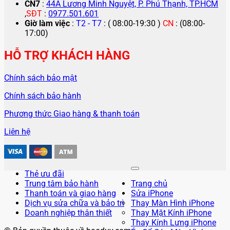
CN7
:
44A Lương Minh Nguyệt, P. Phú Thạnh, TP.HCM
,
SĐT
:
0977.501.601
Giờ làm việc
:
T2 - T7
: ( 08:00-19:30 )
CN
: (08:00-
17:00)
HỖ TRỢ KHÁCH HÀNG
Chính sách bảo mật
Chính sách bảo hành
Phương thức Giao hàng & thanh toán
Liên hệ
Thẻ ưu đãi
Trung tâm bảo hành
Trang chủ
Thanh toán và giao hàng
Sửa iPhone
Dịch vụ sửa chữa và bảo trì
Thay Màn Hình iPhone
Doanh nghiệp thân thiết
Thay Mặt Kính iPhone
Thay Kính Lưng iPhone