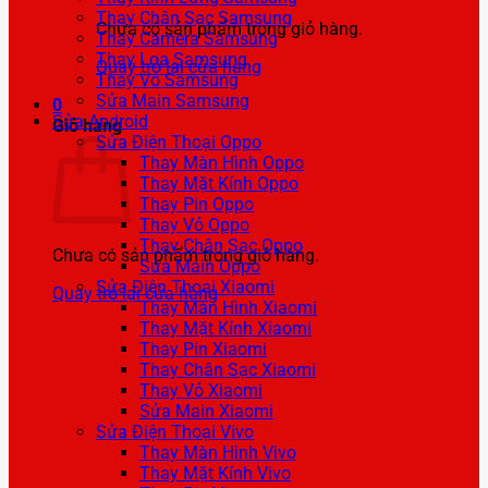
Thay Chân Sạc Samsung
Chưa có sản phẩm trong giỏ hàng.
Thay Camera Samsung
Thay Loa Samsung
Quay trở lại cửa hàng
Thay Vỏ Samsung
Sửa Main Samsung
0
Sửa Android
Giỏ hàng
Sửa Điện Thoại Oppo
Thay Màn Hình Oppo
Thay Mặt Kính Oppo
Thay Pin Oppo
Thay Vỏ Oppo
Thay Chân Sạc Oppo
Chưa có sản phẩm trong giỏ hàng.
Sửa Main Oppo
Sửa Điện Thoại Xiaomi
Quay trở lại cửa hàng
Thay Màn Hình Xiaomi
Thay Mặt Kính Xiaomi
Thay Pin Xiaomi
Thay Chân Sạc Xiaomi
Thay Vỏ Xiaomi
Sửa Main Xiaomi
Sửa Điện Thoại Vivo
Thay Màn Hình Vivo
Thay Mặt Kính Vivo