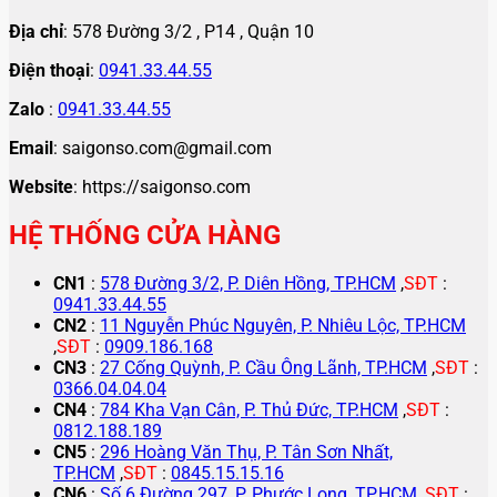
Địa chỉ
: 578 Đường 3/2 , P14 , Quận 10
Điện thoại
:
0941.33.44.55
Zalo
:
0941.33.44.55
Email
: saigonso.com@gmail.com
Website
: https://saigonso.com
HỆ THỐNG CỬA HÀNG
CN1
:
578 Đường 3/2, P. Diên Hồng, TP.HCM
,
SĐT
:
0941.33.44.55
CN2
:
11 Nguyễn Phúc Nguyên, P. Nhiêu Lộc, TP.HCM
,
SĐT
:
0909.186.168
CN3
:
27 Cống Quỳnh, P. Cầu Ông Lãnh, TP.HCM
,
SĐT
:
0366.04.04.04
CN4
:
784 Kha Vạn Cân, P. Thủ Đức, TP.HCM
,
SĐT
:
0812.188.189
CN5
:
296 Hoàng Văn Thụ, P. Tân Sơn Nhất,
TP.HCM
,
SĐT
:
0845.15.15.16
CN6
:
Số 6 Đường 297, P. Phước Long, TP.HCM
,
SĐT
: