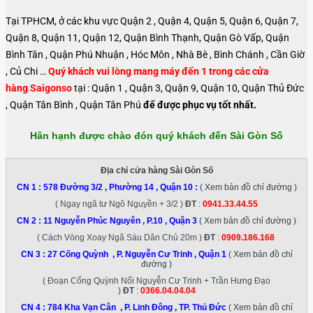
Tại TPHCM, ở các khu vực Quận 2 , Quận 4, Quận 5, Quận 6, Quận 7,
Quận 8, Quận 11, Quận 12, Quận Bình Thạnh, Quận Gò Vấp, Quận
Bình Tân , Quận Phú Nhuận , Hóc Môn , Nhà Bè , Bình Chánh , Cần Giờ
, Củ Chi …
Quý khách vui lòng mang máy đến 1 trong các cửa
hàng Saigonso
tại : Quận 1 , Quận 3, Quận 9, Quận 10, Quận Thủ Đức
, Quận Tân Bình , Quận Tân Phú
để được phục vụ tốt nhất.
Hân hạnh được chào đón quý khách đến Sài Gòn Số
Địa chỉ cửa hàng Sài Gòn Số
CN 1 :
578 Đường 3/2 , Phường 14 , Quận 10
:
( Xem bản đồ chỉ đường )
( Ngay ngã tư Ngô Nguyền + 3/2 )
ĐT
:
0941.33.44.55
CN 2 :
11 Nguyễn Phúc Nguyên , P.10 , Quận 3
( Xem bản đồ chỉ đường )
( Cách Vòng Xoay Ngã Sáu Dân Chủ 20m )
ĐT
:
0909.186.168
CN 3 :
27 Cống Quỳnh , P. Nguyễn Cư Trinh , Quận 1
( Xem bản đồ chỉ
đường )
( Đoạn Cống Quỳnh Nối Nguyễn Cư Trinh + Trần Hưng Đạo
)
ĐT
:
0366.04.04.04
CN 4 :
784 Kha Vạn Cân , P. Linh Đông , TP. Thủ Đức
( Xem bản đồ chỉ