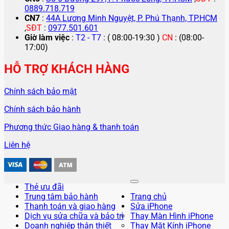
0889.718.719
CN7
:
44A Lương Minh Nguyệt, P. Phú Thạnh, TP.HCM
,
SĐT
:
0977.501.601
Giờ làm việc
:
T2 - T7
: ( 08:00-19:30 )
CN
: (08:00-
17:00)
HỖ TRỢ KHÁCH HÀNG
Chính sách bảo mật
Chính sách bảo hành
Phương thức Giao hàng & thanh toán
Liên hệ
Thẻ ưu đãi
Trung tâm bảo hành
Trang chủ
Thanh toán và giao hàng
Sửa iPhone
Dịch vụ sửa chữa và bảo trì
Thay Màn Hình iPhone
Doanh nghiệp thân thiết
Thay Mặt Kính iPhone