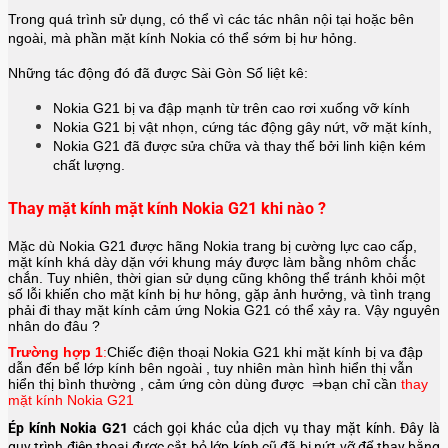
Trong quá trình sử dụng, có thể vì các tác nhân nội tại hoặc bên
ngoài, mà phần mặt kính Nokia có thể sớm bị hư hỏng.
Những tác động đó đã được Sài Gòn Số liệt kê:
Nokia G21 bị va đập mạnh từ trên cao rơi xuống vỡ kính
Nokia G21 bị vật nhọn, cứng tác động gây nứt, vỡ mặt kính,
Nokia G21 đã được sửa chữa và thay thế bởi linh kiện kém
chất lượng.
Thay mặt kính mặt kính Nokia G21 khi nào ?
Mặc dù Nokia G21 được hãng
Nokia
trang bị cường lực cao cấp,
mặt kính khá dày dặn với khung máy được làm bằng nhôm chắc
chắn. Tuy nhiên, thời gian sử dụng cũng không thể tránh khỏi một
số lỗi khiến cho mặt kính bị hư hỏng, gặp ảnh hưởng, và tình trạng
phải đi thay mặt kính cảm ứng Nokia G21 có thể xảy ra. Vậy nguyên
nhân do đâu ?
Trường hợp 1
:
Chiếc điện thoại
Nokia G21
khi mặt kính bị va đập
dẫn đến bể lớp kính bên ngoài , tuy nhiên màn hình hiển thị vẫn
hiển thị bình thường , cảm ứng còn dùng được ⇒bạn chỉ cần
thay
mặt kính Nokia G21
Ép kính Nokia G21
cách gọi khác của dịch vụ thay mặt kính. Đây là
quy trình điện thoại được cắt bỏ lớp kính cũ đã bị nứt vỡ để thay bằng