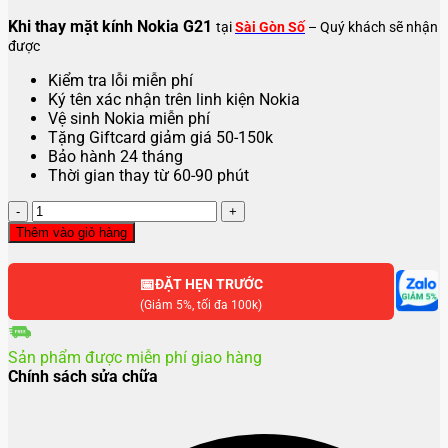
Khi thay mặt kính Nokia G21
tại
Sài Gòn Số
– Quý khách sẽ nhận
được
Kiểm tra lỗi miễn phí
Ký tên xác nhận trên linh kiện Nokia
Vệ sinh Nokia miễn phí
Tặng Giftcard giảm giá 50-150k
Bảo hành 24 tháng
Thời gian thay từ 60-90 phút
Thay
mặt
Thêm vào giỏ hàng
kính
Nokia
📅
G21
ĐẶT HẸN TRƯỚC
số
(Giảm 5%, tối đa 100k)
lượng
Sản phẩm được miễn phí giao hàng
Chính sách sửa chữa