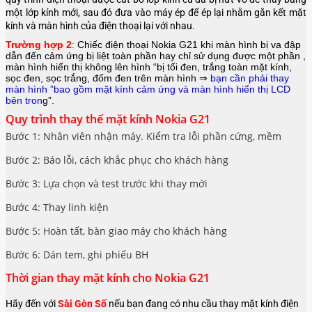
một lớp kính mới, sau đó đưa vào máy ép để ép lại nhằm gắn kết mặt
kính và màn hình của điện thoại lại với nhau.
Trường hợp 2
:
Chiếc điện thoại
Nokia G21
khi màn hình bị va đập
dẫn đến cảm ứng bị liệt toàn phần hay chỉ sử dụng được một phần ,
màn hình hiển thị không lên hình “bị tối đen, trắng toàn mặt kính,
sọc đen, sọc trắng, đốm đen trên màn hình ⇒
bạn cần phải thay
màn hình ”bao gồm mặt kính cảm ứng và màn hình hiển thị LCD
bên tron
g”.
Quy trình thay thế mặt kính Nokia G21
Bước 1: Nhân viên nhận máy. Kiểm tra lỗi phần cứng, mềm
Bước 2: Báo lỗi, cách khắc phục cho khách hàng
Bước 3: Lựa chọn và test trước khi thay mới
Bước 4: Thay linh kiện
Bước 5: Hoàn tất, bàn giao máy cho khách hàng
Bước 6: Dán tem, ghi phiếu BH
Thời gian thay mặt kính cho Nokia G21
Hãy đến với
Sài Gòn Số
nếu bạn đang có nhu cầu thay mặt kính điện