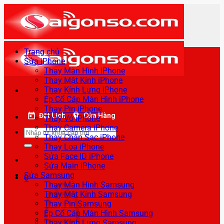
Bỏ
qua
nội
dung
Trang chủ
Sửa iPhone
Thay Màn Hình iPhone
Thay Mặt Kính iPhone
Thay Kính Lưng iPhone
Ép Cổ Cáp Màn Hình iPhone
Thay Pin iPhone
Đặt Lịch
Cửa Hàng
Thay Vỏ iPhone
Thay Camera iPhone
Tìm
Thay Chân Sạc iPhone
kiếm:
Thay Loa iPhone
Sửa Face ID iPhone
Sửa Main iPhone
Sửa Samsung
0
Thay Màn Hình Samsung
Thay Mặt Kính Samsung
Thay Pin Samsung
Ép Cổ Cáp Màn Hình Samsung
Thay Kính Lưng Samsung