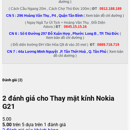
đường )
( Cách Cầu Ngang 20m , Cách Chợ Thủ Đức 100m )
ĐT
:
0812.188.189
CN 5 :
296 Hoàng Văn Thụ , P4 , Quận Tân Bình
( Xem bản đồ chỉ đường )
( Ngay Ngã Tư Út Tịch + Hoàng Văn Thụ , Đối Diện
Adora )
ĐT
:
0845.15.15.16
CN 6 :
Số 6 Đường 297 Đỗ Xuân Hợp , Phước Long B , TP. Thủ Đức
(
Xem bản đồ chỉ đường )
( Đối diện trường ĐH Văn Hóa Q9 đi vào 20 met )
ĐT
:
0889.718.719
CN 7 :
44a Lương Minh Nguyệt ,P. Tân Thới Hoà , Q. Tân Phú
( Xem bản
đồ chỉ đường )
Đánh giá (2)
2 đánh giá cho
Thay mặt kính Nokia
G21
5.00
5.00
trên 5 dựa trên
1
đánh giá