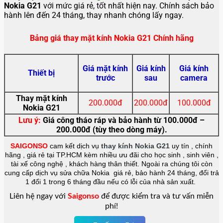
Nokia G21
với mức giá rẻ, tốt nhất hiện nay. Chính sách bảo
hành lên đến 24 tháng, thay nhanh chóng lấy ngay.
Bảng giá thay mặt kính Nokia G21 Chính hãng
Giá mặt kính
Giá kính
Giá kính
Thiết bị
trước
sau
camera
Thay mặt kính
200.000đ
200.000đ
100.000đ
Nokia G21
Lưu ý:
Giá công tháo ráp và bảo hành từ 100.000đ –
200.000đ (tùy theo dòng máy).
SAIGONSO
cam kết dịch vụ
thay kính
Nokia G21
uy tín , chính
hãng , giá rẻ tại TP.HCM kèm nhiều ưu đãi cho học sinh , sinh viên ,
tài xế công nghệ , khách hàng thân thiết. Ngoài ra chúng tôi còn
cung cấp dịch vụ sửa chữa Nokia giá rẻ, bảo hành 24 tháng, đổi trả
1 đổi 1 trong 6 tháng đầu nếu có lỗi của nhà sản xuất.
Liên hệ ngay với
Saigonso
để được kiểm tra và tư vấn miễn
phí!