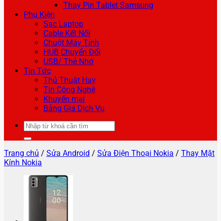
Thay Pin Tablet Samsung
Phụ Kiện
Sạc Laptop
Cable Kết Nối
Chuột Máy Tính
HUB Chuyển Đổi
USB/ Thẻ Nhớ
Tin Tức
Thủ Thuật Hay
Tin Công Nghệ
Khuyến mại
Bảng Giá Dịch Vụ
Tìm
kiếm:
Trang chủ
/
Sửa Android
/
Sửa Điện Thoại Nokia
/
Thay Mặt
Kính Nokia