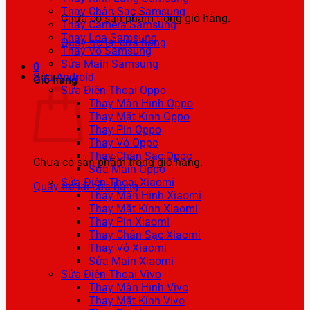
Thay Chân Sạc Samsung
Chưa có sản phẩm trong giỏ hàng.
Thay Camera Samsung
Thay Loa Samsung
Quay trở lại cửa hàng
Thay Vỏ Samsung
Sửa Main Samsung
0
Sửa Android
Giỏ hàng
Sửa Điện Thoại Oppo
Thay Màn Hình Oppo
Thay Mặt Kính Oppo
Thay Pin Oppo
Thay Vỏ Oppo
Thay Chân Sạc Oppo
Chưa có sản phẩm trong giỏ hàng.
Sửa Main Oppo
Sửa Điện Thoại Xiaomi
Quay trở lại cửa hàng
Thay Màn Hình Xiaomi
Thay Mặt Kính Xiaomi
Thay Pin Xiaomi
Thay Chân Sạc Xiaomi
Thay Vỏ Xiaomi
Sửa Main Xiaomi
Sửa Điện Thoại Vivo
Thay Màn Hình Vivo
Thay Mặt Kính Vivo