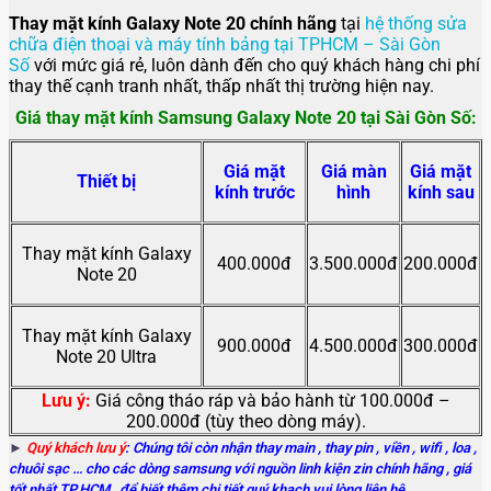
Thay mặt kính Galaxy Note 20 chính hãng
tại
hệ thống sửa
chữa điện thoại và máy tính bảng tại TPHCM – Sài Gòn
Số
với mức giá rẻ, luôn dành đến cho quý khách hàng chi phí
thay thế cạnh tranh nhất, thấp nhất thị trường hiện nay.
Giá thay mặt kính Samsung Galaxy Note 20 tại Sài Gòn Số:
Giá mặt
Giá màn
Giá mặt
Thiết bị
kính trước
hình
kính sau
Thay mặt kính Galaxy
400.000đ
3.500.000đ
200.000đ
Note 20
Thay mặt kính
Galaxy
900.000đ
4.500.000đ
300.000đ
Note 20 Ultra
Lưu ý:
Giá công tháo ráp và bảo hành từ 100.000đ –
200.000đ (tùy theo dòng máy).
►
Quý khách lưu ý
: Chúng tôi còn nhận thay main
, thay pin , viền , wifi , loa ,
chuôi sạc … cho các dòng samsung với nguồn linh kiện zin chính hãng , giá
tốt nhất TP.HCM , để biết thêm chi tiết quý khach vui lòng liên hệ