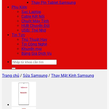
Thay Pin Tablet Samsung
Phụ Kiện
Sạc Laptop
Cable Kết Nối
Chuột Máy Tính
HUB Chuyển Đổi
USB/ Thẻ Nhớ
Tin Tức
Thủ Thuật Hay
Tin Công Nghệ
Khuyến mại
Bảng Giá Dịch Vụ
Tìm
kiếm:
Trang chủ
/
Sửa Samsung
/
Thay Mặt Kính Samsung