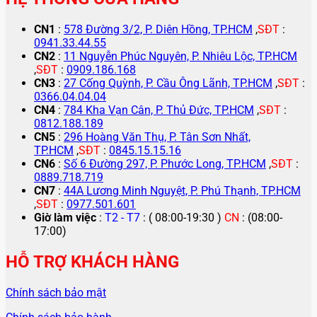
CN1
:
578 Đường 3/2, P. Diên Hồng, TP.HCM
,
SĐT
:
0941.33.44.55
CN2
:
11 Nguyễn Phúc Nguyên, P. Nhiêu Lộc, TP.HCM
,
SĐT
:
0909.186.168
CN3
:
27 Cống Quỳnh, P. Cầu Ông Lãnh, TP.HCM
,
SĐT
:
0366.04.04.04
CN4
:
784 Kha Vạn Cân, P. Thủ Đức, TP.HCM
,
SĐT
:
0812.188.189
CN5
:
296 Hoàng Văn Thụ, P. Tân Sơn Nhất,
TP.HCM
,
SĐT
:
0845.15.15.16
CN6
:
Số 6 Đường 297, P. Phước Long, TP.HCM
,
SĐT
:
0889.718.719
CN7
:
44A Lương Minh Nguyệt, P. Phú Thạnh, TP.HCM
,
SĐT
:
0977.501.601
Giờ làm việc
:
T2 - T7
: ( 08:00-19:30 )
CN
: (08:00-
17:00)
HỖ TRỢ KHÁCH HÀNG
Chính sách bảo mật