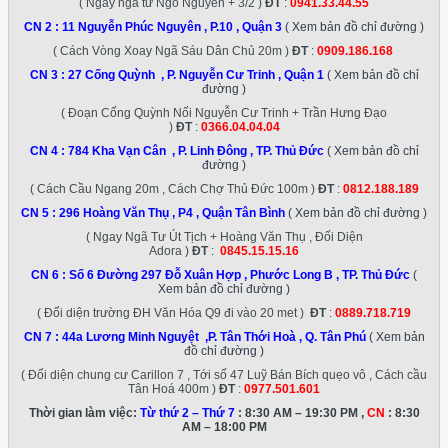
( Ngay ngã tư Ngô Nguyền + 3/2 )
ĐT
:
0941.33.44.55
CN 2 :
11 Nguyễn Phúc Nguyên , P.10 , Quận 3
( Xem bản đồ chỉ đường )
( Cách Vòng Xoay Ngã Sáu Dân Chủ 20m )
ĐT
:
0909.186.168
CN 3 :
27 Cống Quỳnh , P. Nguyễn Cư Trinh , Quận 1
( Xem bản đồ chỉ
đường )
( Đoạn Cống Quỳnh Nối Nguyễn Cư Trinh + Trần Hưng Đạo
)
ĐT
:
0366.04.04.04
CN 4 :
784 Kha Vạn Cân , P. Linh Đông , TP. Thủ Đức
( Xem bản đồ chỉ
đường )
( Cách Cầu Ngang 20m , Cách Chợ Thủ Đức 100m )
ĐT
:
0812.188.189
CN 5 :
296 Hoàng Văn Thụ , P4 , Quận Tân Bình
( Xem bản đồ chỉ đường )
( Ngay Ngã Tư Út Tịch + Hoàng Văn Thụ , Đối Diện
Adora )
ĐT
:
0845.15.15.16
CN 6 :
Số 6 Đường 297 Đỗ Xuân Hợp , Phước Long B , TP. Thủ Đức
(
Xem bản đồ chỉ đường )
( Đối diện trường ĐH Văn Hóa Q9 đi vào 20 met )
ĐT
:
0889.718.719
CN 7 :
44a Lương Minh Nguyệt ,P. Tân Thới Hoà , Q. Tân Phú
( Xem bản
đồ chỉ đường )
( Đối diện chung cư Carillon 7 , Tới số 47 Luỹ Bán Bích quẹo vô , Cách cầu
Tân Hoá 400m )
ĐT
:
0977.501.601
Thời gian làm việc:
Từ thứ 2 – Thứ 7
: 8:30 AM – 19:30 PM ,
CN
: 8:30
AM – 18:00 PM