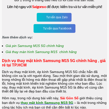
đổi 1 trong 6 tháng đầu nếu có lỗi của nhà sản xuất.
Liên hệ ngay với
Saigonso
để được kiểm tra và tư vấn miễn phí!
Tư vấn qua Zalo
Tư vấn qua Facebook
Xem thêm dịch vụ:
Giá pin Samsung M15 5G chính hãng
Giá thay màn hình Samsung M15 chính hãng
Dịch vụ thay mặt kính Samsung M15 5G chính hãng , giá
rẻ tại TP.HCM
Dịch vụ thay mặt kính, ép kính Samsung M15 5G chắc hẳn đã
không còn xa lạ với người dùng. Sau một thời gian dài sử dụng, một
trong những lỗi hỏng mà điện thoại dễ gặp phải nhất là điện thoại bị
lỗi, hỏng mặt kính khiến trải nghiệm không còn như ban đầu. Lúc
này, thay mặt kính, ép kính Samsung M15 5G là điều vô cùng cần
thiết để lấy lại vẻ đẹp ban đầu của thiết bị.
Hôm nay, trong nội dung bài viết này,
Sài Gòn Số
giới thiệu cùng
bạn dịch vụ
thay mặt kính Samsung M15 5G
– là một trong những
công tác hữu ích mà bạn có thể cần đến bất kì lúc nào.