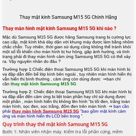
Thay mặt kính Samsung M15 5G Chính Hãng
Thay màn hình mặt kính Samsung M15 5G khi nào ?
Mặc dù Samsung M15 5G được hãng
Samsung
trang bị cường lực
cao cấp, mặt kính khá dày dặn với khung máy được làm bằng nhôm
chắc chắn. Tuy nhiên, thời gian sử dụng cũng không thể tránh khỏi
một số lỗi khiến cho màn hình bị hư hỏng, gặp ảnh hưởng, và tình
trạng phải đi thay màn hình cảm ứng Samsung M15 5G có thể xảy
ra. Vậy nguyên nhân do đâu ?
Trường hợp 1
:Chiếc điện thoại
Samsung M15 5G
khi màn hình bị
va đập dẫn đến bể lớp kính bên ngoài , tuy nhiên màn hình hiển thị
vẫn hiển thị bình thường , cảm ứng còn dùng được ⇒bạn chỉ
cần
thay mặt kính Samsung M15 5G
Trường hợp 2
: Chiếc điện thoại
Samsung M15 5G
khi màn hình bị
va đập dẫn đến cảm ứng bị liệt toàn phần hay chỉ sử dụng được
một phần , màn hình hiển thị không lên hình “bị tối đen, trắng toàn
màn hình, sọc đen, sọc trắng, đốm đen trên màn hình ⇒
bạn cần
phải
thay màn hình Samsung M15 5G
”bao gồm mặt kính cảm
ứng và màn hình hiển thị LCD bên trong
”.
Quy trình thay thế mặt kính Samsung M15 5G
Bước 1: Nhân viên nhận máy. Kiểm tra lỗi phần cứng, mềm