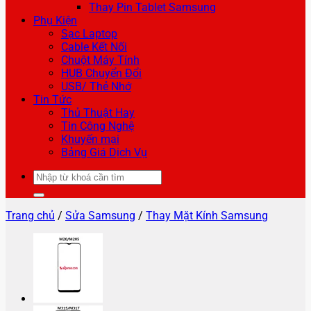
Thay Pin Tablet Samsung
Phụ Kiện
Sạc Laptop
Cable Kết Nối
Chuột Máy Tính
HUB Chuyển Đổi
USB/ Thẻ Nhớ
Tin Tức
Thủ Thuật Hay
Tin Công Nghệ
Khuyến mại
Bảng Giá Dịch Vụ
Tìm
kiếm:
Trang chủ
/
Sửa Samsung
/
Thay Mặt Kính Samsung