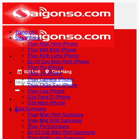
Bỏ
qua
nội
dung
Trang chủ
Sửa iPhone
Thay Màn Hình iPhone
Thay Mặt Kính iPhone
Thay Kính Lưng iPhone
Ép Cổ Cáp Màn Hình iPhone
Thay Pin iPhone
Đặt Lịch
Cửa Hàng
Thay Vỏ iPhone
Thay Camera iPhone
Tìm
Thay Chân Sạc iPhone
kiếm:
Thay Loa iPhone
Sửa Face ID iPhone
Sửa Main iPhone
Sửa Samsung
0
Thay Màn Hình Samsung
Thay Mặt Kính Samsung
Thay Pin Samsung
Ép Cổ Cáp Màn Hình Samsung
Thay Kính Lưng Samsung