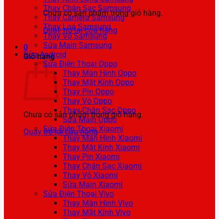
Thay Chân Sạc Samsung
Chưa có sản phẩm trong giỏ hàng.
Thay Camera Samsung
Thay Loa Samsung
Quay trở lại cửa hàng
Thay Vỏ Samsung
Sửa Main Samsung
0
Sửa Android
Giỏ hàng
Sửa Điện Thoại Oppo
Thay Màn Hình Oppo
Thay Mặt Kính Oppo
Thay Pin Oppo
Thay Vỏ Oppo
Thay Chân Sạc Oppo
Chưa có sản phẩm trong giỏ hàng.
Sửa Main Oppo
Sửa Điện Thoại Xiaomi
Quay trở lại cửa hàng
Thay Màn Hình Xiaomi
Thay Mặt Kính Xiaomi
Thay Pin Xiaomi
Thay Chân Sạc Xiaomi
Thay Vỏ Xiaomi
Sửa Main Xiaomi
Sửa Điện Thoại Vivo
Thay Màn Hình Vivo
Thay Mặt Kính Vivo