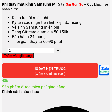
Khi thay mặt kính Samsung M15
tại
Sài Gòn Số
– Quý khách sẽ
nhận được
Kiểm tra lỗi miễn phí
Ký tên xác nhận trên linh kiện Samsung
Vệ sinh Samsung miễn phí
Tặng Giftcard giảm giá 50-150k
Bảo hành 24 tháng
Thời gian thay từ 60-90 phút
Thay
mặt
Thêm vào giỏ hàng
kính
Samsung
📅
M15
ĐẶT HẸN TRƯỚC
số
(Giảm 5%, tối đa 100k)
lượng
Sản phẩm được miễn phí giao hàng
Chính sách sửa chữa