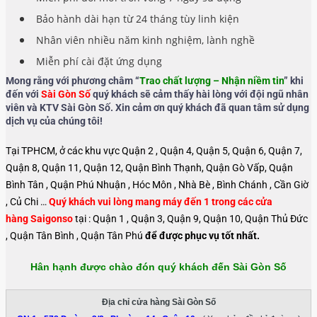
Bảo hành dài hạn từ 24 tháng tùy linh kiện
Nhân viên nhiều năm kinh nghiệm, lành nghề
Miễn phí cài đặt ứng dụng
Mong rằng với phương châm “
Trao chất lượng – Nhận niềm tin
” khi
đến với
Sài Gòn Số
quý khách sẽ cảm thấy hài lòng với đội ngũ nhân
viên và KTV Sài Gòn Số. Xin cảm ơn quý khách đã quan tâm sử dụng
dịch vụ của chúng tôi!
Tại TPHCM, ở các khu vực Quận 2 , Quận 4, Quận 5, Quận 6, Quận 7,
Quận 8, Quận 11, Quận 12, Quận Bình Thạnh, Quận Gò Vấp, Quận
Bình Tân , Quận Phú Nhuận , Hóc Môn , Nhà Bè , Bình Chánh , Cần Giờ
, Củ Chi …
Quý khách vui lòng mang máy đến 1 trong các cửa
hàng Saigonso
tại : Quận 1 , Quận 3, Quận 9, Quận 10, Quận Thủ Đức
, Quận Tân Bình , Quận Tân Phú
để được phục vụ tốt nhất.
Hân hạnh được chào đón quý khách đến Sài Gòn Số
Địa chỉ cửa hàng Sài Gòn Số