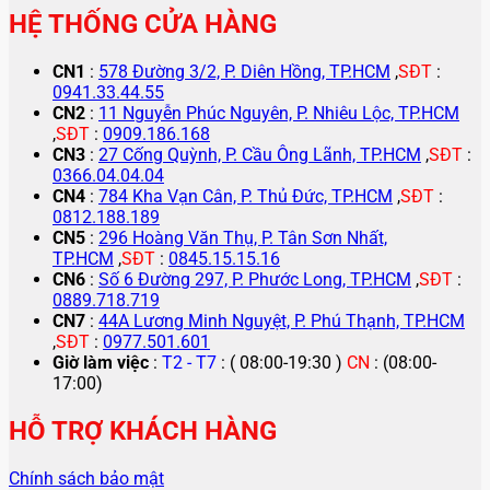
HỆ THỐNG CỬA HÀNG
CN1
:
578 Đường 3/2, P. Diên Hồng, TP.HCM
,
SĐT
:
0941.33.44.55
CN2
:
11 Nguyễn Phúc Nguyên, P. Nhiêu Lộc, TP.HCM
,
SĐT
:
0909.186.168
CN3
:
27 Cống Quỳnh, P. Cầu Ông Lãnh, TP.HCM
,
SĐT
:
0366.04.04.04
CN4
:
784 Kha Vạn Cân, P. Thủ Đức, TP.HCM
,
SĐT
:
0812.188.189
CN5
:
296 Hoàng Văn Thụ, P. Tân Sơn Nhất,
TP.HCM
,
SĐT
:
0845.15.15.16
CN6
:
Số 6 Đường 297, P. Phước Long, TP.HCM
,
SĐT
:
0889.718.719
CN7
:
44A Lương Minh Nguyệt, P. Phú Thạnh, TP.HCM
,
SĐT
:
0977.501.601
Giờ làm việc
:
T2 - T7
: ( 08:00-19:30 )
CN
: (08:00-
17:00)
HỖ TRỢ KHÁCH HÀNG
Chính sách bảo mật