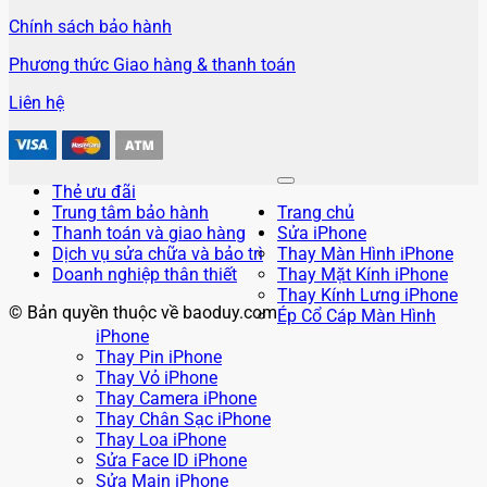
Chính sách bảo hành
Phương thức Giao hàng & thanh toán
Liên hệ
Thẻ ưu đãi
Trung tâm bảo hành
Trang chủ
Thanh toán và giao hàng
Sửa iPhone
Dịch vụ sửa chữa và bảo trì
Thay Màn Hình iPhone
Doanh nghiệp thân thiết
Thay Mặt Kính iPhone
Thay Kính Lưng iPhone
© Bản quyền thuộc về baoduy.com
Ép Cổ Cáp Màn Hình
iPhone
Thay Pin iPhone
Thay Vỏ iPhone
Thay Camera iPhone
Thay Chân Sạc iPhone
Thay Loa iPhone
Sửa Face ID iPhone
Sửa Main iPhone