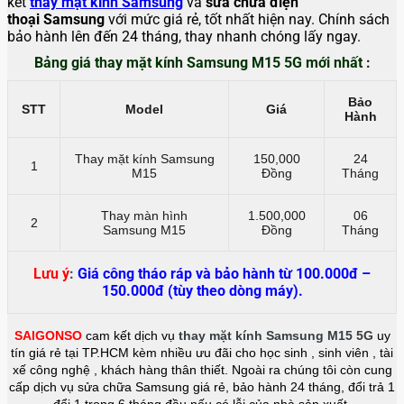
kết
thay mặt kính Samsung
và
sửa chữa điện
thoại Samsung
với mức giá rẻ, tốt nhất hiện nay. Chính sách
bảo hành lên đến 24 tháng, thay nhanh chóng lấy ngay.
Bảng giá thay mặt kính Samsung M15 5G mới nhất :
Bảo
STT
Model
Giá
Hành
Thay mặt kính Samsung
150,000
24
1
M15
Đồng
Tháng
Thay màn hình
1.500,000
06
2
Samsung M15
Đồng
Tháng
Lưu ý
:
Giá công tháo ráp và bảo hành từ 100.000đ –
150.000đ (tùy theo dòng máy).
SAIGONSO
cam kết dịch vụ
thay mặt kính Samsung M15 5G
uy
tín giá rẻ tại TP.HCM kèm nhiều ưu đãi cho học sinh , sinh viên , tài
xế công nghệ , khách hàng thân thiết. Ngoài ra chúng tôi còn cung
cấp dịch vụ sửa chữa Samsung giá rẻ, bảo hành 24 tháng, đổi trả 1