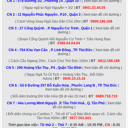
CN 1 :
578 Đường 3/2 , Phường 14 , Quận 10
:
( Xem bản đồ chỉ đường )
( Ngay ngã tư Ngô Nguyền + 3/2 )
ĐT
:
0941.33.44.55
CN 2 :
11 Nguyễn Phúc Nguyên , P.10 , Quận 3
( Xem bản đồ chỉ đường )
( Cách Vòng Xoay Ngã Sáu Dân Chủ 20m )
ĐT
:
0909.186.168
CN 3 :
27 Cống Quỳnh , P. Nguyễn Cư Trinh , Quận 1
( Xem bản đồ chỉ
đường )
( Đoạn Cống Quỳnh Nối Nguyễn Cư Trinh + Trần Hưng Đạo
)
ĐT
:
0366.04.04.04
CN 4 :
784 Kha Vạn Cân , P. Linh Đông , TP. Thủ Đức
( Xem bản đồ chỉ
đường )
( Cách Cầu Ngang 20m , Cách Chợ Thủ Đức 100m )
ĐT
:
0812.188.189
CN 5 :
296 Hoàng Văn Thụ , P4 , Quận Tân Bình
( Xem bản đồ chỉ đường )
( Ngay Ngã Tư Út Tịch + Hoàng Văn Thụ , Đối Diện
Adora )
ĐT
:
0845.15.15.16
CN 6 :
Số 6 Đường 297 Đỗ Xuân Hợp , Phước Long B , TP. Thủ Đức
(
Xem bản đồ chỉ đường )
( Đối diện trường ĐH Văn Hóa Q9 đi vào 20 met )
ĐT
:
0889.718.719
CN 7 :
44a Lương Minh Nguyệt ,P. Tân Thới Hoà , Q. Tân Phú
( Xem bản
đồ chỉ đường )
( Đối diện chung cư Carillon 7 , Tới số 47 Luỹ Bán Bích quẹo vô , Cách cầu
Tân Hoá 400m )
ĐT
:
0977.501.601
Thời gian làm việc:
Từ thứ 2 – Thứ 7
: 8:30 AM – 19:30 PM ,
CN
: 8:30