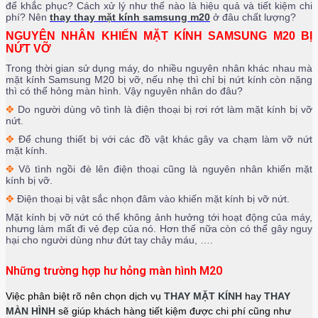
để khắc phục? Cách xử lý như thế nào là hiệu quả và tiết kiệm chi
phí? Nên
thay thay mặt kính samsung m20
ở đâu chất lượng?
NGUYÊN NHÂN KHIẾN MẶT KÍNH SAMSUNG M20 BỊ
NỨT VỠ
Trong thời gian sử dụng máy, do nhiều nguyên nhân khác nhau mà
mặt kính Samsung M20 bị vỡ, nếu nhẹ thì chỉ bị nứt kính còn nặng
thì có thể hỏng màn hình. Vậy nguyên nhân do đâu?
✥
Do người dùng vô tình là điện thoại bị rơi rớt làm mặt kính bị vỡ
nứt.
✥
Để chung thiết bị với các đồ vật khác gây va chạm làm vỡ nứt
mặt kính.
✥
Vô tình ngồi đè lên điện thoại cũng là nguyên nhân khiến mặt
kính bị vỡ.
✥
Điện thoại bị vật sắc nhọn đâm vào khiến mặt kính bị vỡ nứt.
Mặt kính bị vỡ nứt có thể không ảnh hưởng tới hoạt động của máy,
nhưng làm mất đi vẻ đẹp của nó. Hơn thế nữa còn có thể gây nguy
hại cho người dùng như đứt tay chảy máu, ….
Những trường hợp hư hỏng màn hình M20
Việc phân biệt rõ nên chọn dịch vụ
THAY MẶT KÍNH
hay
THAY
MÀN HÌNH
sẽ giúp khách hàng tiết kiệm được chi phí cũng như