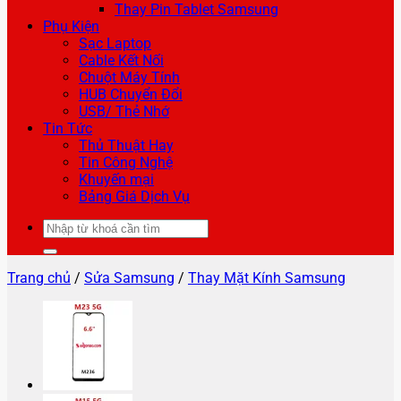
Thay Pin Tablet Samsung
Phụ Kiện
Sạc Laptop
Cable Kết Nối
Chuột Máy Tính
HUB Chuyển Đổi
USB/ Thẻ Nhớ
Tin Tức
Thủ Thuật Hay
Tin Công Nghệ
Khuyến mại
Bảng Giá Dịch Vụ
Tìm
kiếm:
Trang chủ
/
Sửa Samsung
/
Thay Mặt Kính Samsung