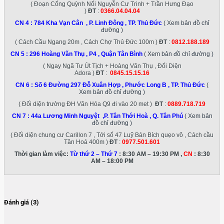
( Đoạn Cống Quỳnh Nối Nguyễn Cư Trinh + Trần Hưng Đạo
)
ĐT
:
0366.04.04.04
CN 4 :
784 Kha Vạn Cân , P. Linh Đông , TP. Thủ Đức
( Xem bản đồ chỉ
đường )
( Cách Cầu Ngang 20m , Cách Chợ Thủ Đức 100m )
ĐT
:
0812.188.189
CN 5 :
296 Hoàng Văn Thụ , P4 , Quận Tân Bình
( Xem bản đồ chỉ đường )
( Ngay Ngã Tư Út Tịch + Hoàng Văn Thụ , Đối Diện
Adora )
ĐT
:
0845.15.15.16
CN 6 :
Số 6 Đường 297 Đỗ Xuân Hợp , Phước Long B , TP. Thủ Đức
(
Xem bản đồ chỉ đường )
( Đối diện trường ĐH Văn Hóa Q9 đi vào 20 met )
ĐT
:
0889.718.719
CN 7 :
44a Lương Minh Nguyệt ,P. Tân Thới Hoà , Q. Tân Phú
( Xem bản
đồ chỉ đường )
( Đối diện chung cư Carillon 7 , Tới số 47 Luỹ Bán Bích quẹo vô , Cách cầu
Tân Hoá 400m )
ĐT
:
0977.501.601
Thời gian làm việc:
Từ thứ 2 – Thứ 7
: 8:30 AM – 19:30 PM ,
CN
: 8:30
AM – 18:00 PM
Đánh giá (3)