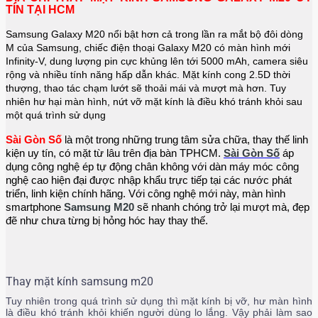
TÍN TẠI HCM
Samsung Galaxy M20 nổi bật hơn cả trong lần ra mắt bộ đôi dòng
M của Samsung, chiếc điện thoại Galaxy M20 có màn hình mới
Infinity-V, dung lượng pin cực khủng lên tới 5000 mAh, camera siêu
rộng và nhiều tính năng hấp dẫn khác. Mặt kính cong 2.5D thời
thượng, thao tác chạm lướt sẽ thoải mái và mượt mà hơn. Tuy
nhiên hư hại màn hình, nứt vỡ mặt kính là điều khó tránh khỏi sau
một quá trình sử dụng
Sài Gòn Số
 là một trong những trung tâm sửa chữa, thay thế linh 
kiện uy tín, có mặt từ lâu trên địa bàn TPHCM. 
Sài Gòn Số
 áp 
dụng công nghệ ép tự động chân không với dàn máy móc công 
nghệ cao hiện đại được nhập khẩu trực tiếp tại các nước phát 
triển, linh kiện chính hãng. Với công nghệ mới này, màn hình 
smartphone 
Samsung M20 
sẽ nhanh chóng trở lại mượt mà, đẹp 
đẽ như chưa từng bị hỏng hóc hay thay thế. 
Thay mặt kính samsung m20
Tuy nhiên trong quá trình sử dụng thì mặt kính bị vỡ, hư màn hình
là điều khó tránh khỏi khiến người dùng lo lắng. Vậy phải làm sao