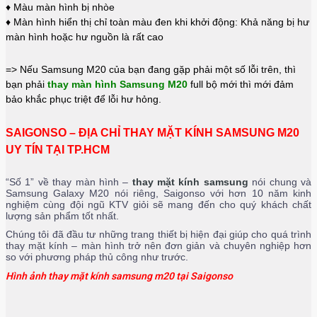
♦ Màu màn hình bị nhòe
♦ Màn hình hiển thị chỉ toàn màu đen khi khởi động: Khả năng bị hư
màn hình hoặc hư nguồn là rất cao
=> Nếu Samsung M20 của bạn đang gặp phải một số lỗi trên, thì
bạn phải
thay màn hình Samsung M20
full bộ mới thì mới đảm
bảo khắc phục triệt để lỗi hư hỏng.
SAIGONSO – ĐỊA CHỈ THAY MẶT KÍNH SAMSUNG M20
UY TÍN TẠI TP.HCM
“Số 1” về thay màn hình –
thay mặt kính samsung
nói chung và
Samsung Galaxy M20 nói riêng, Saigonso với hơn 10 năm kinh
nghiệm cùng đội ngũ KTV giỏi sẽ mang đến cho quý khách chất
lượng sản phẩm tốt nhất.
Chúng tôi đã đầu tư những trang thiết bị hiện đại giúp cho quá trình
thay mặt kính – màn hình trở nên đơn giản và chuyên nghiệp hơn
so với phương pháp thủ công như trước.
Hình ảnh thay mặt kính samsung m20 tại Saigonso