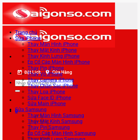
Bỏ
qua
nội
dung
Trang chủ
Sửa iPhone
Thay Màn Hình iPhone
Thay Mặt Kính iPhone
Thay Kính Lưng iPhone
Ép Cổ Cáp Màn Hình iPhone
Thay Pin iPhone
Đặt Lịch
Cửa Hàng
Thay Vỏ iPhone
Thay Camera iPhone
Tìm
Thay Chân Sạc iPhone
kiếm:
Thay Loa iPhone
Sửa Face ID iPhone
Sửa Main iPhone
Sửa Samsung
0
Thay Màn Hình Samsung
Thay Mặt Kính Samsung
Thay Pin Samsung
Ép Cổ Cáp Màn Hình Samsung
Thay Kính Lưng Samsung