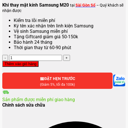
Khi thay mặt kính Samsung M20
tại
Sài Gòn Số
– Quý khách sẽ
nhận được
Kiểm tra lỗi miễn phí
Ký tên xác nhận trên linh kiện Samsung
Vệ sinh Samsung miễn phí
Tặng Giftcard giảm giá 50-150k
Bảo hành 24 tháng
Thời gian thay từ 60-90 phút
Thay
mặt
Thêm vào giỏ hàng
kính
Samsung
📅
M20
ĐẶT HẸN TRƯỚC
số
(Giảm 5%, tối đa 100k)
lượng
Sản phẩm được miễn phí giao hàng
Chính sách sửa chữa