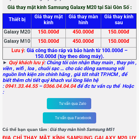
Giá thay mặt kính Samsung Galaxy M20 tại Sài Gòn Số :
Giá thay mặt
Giá thay màn
Giá thay kính
Thiết bị
kính
hình
sau
Galaxy M20
150.000đ
450.000đ
150.000đ
Galaxy M10
150.000đ
450.000đ
150.000đ
Lưu ý
:
Giá công tháo ráp và bảo hành từ 100.000đ –
150.000đ (tùy theo dòng máy).
►
Quý khách lưu ý
: Chúng tôi còn nhận thay main
, thay pin ,
viền , wifi , loa , chuôi sạc … cho các dòng samsung với
nguồn linh kiện zin chính hãng , giá tốt nhất TP.HCM , để
biết thêm chi tiết quý khach vui lòng liên hệ
:
0941.33.44.55
–
0366.04.04.04
để đc tư vấn cụ thể Hoặc
:
Tư vấn qua Zalo
Tư vấn qua Facebook
Có thể bạn quan tâm
:
Giá thay màn hình Samsung M51
ĐỊA CHỈ THAY MẶT KÍNH SAMSUNG GALAXY M20 UY