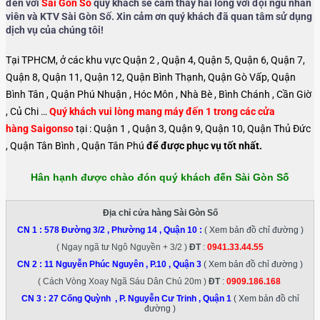
đến với
Sài Gòn Số
quý khách sẽ cảm thấy hài lòng với đội ngũ nhân
viên và KTV Sài Gòn Số. Xin cảm ơn quý khách đã quan tâm sử dụng
dịch vụ của chúng tôi!
Tại TPHCM, ở các khu vực Quận 2 , Quận 4, Quận 5, Quận 6, Quận 7,
Quận 8, Quận 11, Quận 12, Quận Bình Thạnh, Quận Gò Vấp, Quận
Bình Tân , Quận Phú Nhuận , Hóc Môn , Nhà Bè , Bình Chánh , Cần Giờ
, Củ Chi …
Quý khách vui lòng mang máy đến 1 trong các cửa
hàng Saigonso
tại : Quận 1 , Quận 3, Quận 9, Quận 10, Quận Thủ Đức
, Quận Tân Bình , Quận Tân Phú
để được phục vụ tốt nhất.
Hân hạnh được chào đón quý khách đến Sài Gòn Số
Địa chỉ cửa hàng Sài Gòn Số
CN 1 :
578 Đường 3/2 , Phường 14 , Quận 10
:
( Xem bản đồ chỉ đường )
( Ngay ngã tư Ngô Nguyền + 3/2 )
ĐT
:
0941.33.44.55
CN 2 :
11 Nguyễn Phúc Nguyên , P.10 , Quận 3
( Xem bản đồ chỉ đường )
( Cách Vòng Xoay Ngã Sáu Dân Chủ 20m )
ĐT
:
0909.186.168
CN 3 :
27 Cống Quỳnh , P. Nguyễn Cư Trinh , Quận 1
( Xem bản đồ chỉ
đường )