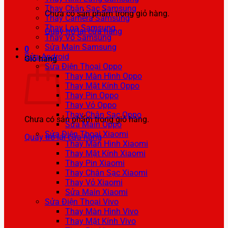
Thay Chân Sạc Samsung
Chưa có sản phẩm trong giỏ hàng.
Thay Camera Samsung
Thay Loa Samsung
Quay trở lại cửa hàng
Thay Vỏ Samsung
Sửa Main Samsung
0
Sửa Android
Giỏ hàng
Sửa Điện Thoại Oppo
Thay Màn Hình Oppo
Thay Mặt Kính Oppo
Thay Pin Oppo
Thay Vỏ Oppo
Thay Chân Sạc Oppo
Chưa có sản phẩm trong giỏ hàng.
Sửa Main Oppo
Sửa Điện Thoại Xiaomi
Quay trở lại cửa hàng
Thay Màn Hình Xiaomi
Thay Mặt Kính Xiaomi
Thay Pin Xiaomi
Thay Chân Sạc Xiaomi
Thay Vỏ Xiaomi
Sửa Main Xiaomi
Sửa Điện Thoại Vivo
Thay Màn Hình Vivo
Thay Mặt Kính Vivo