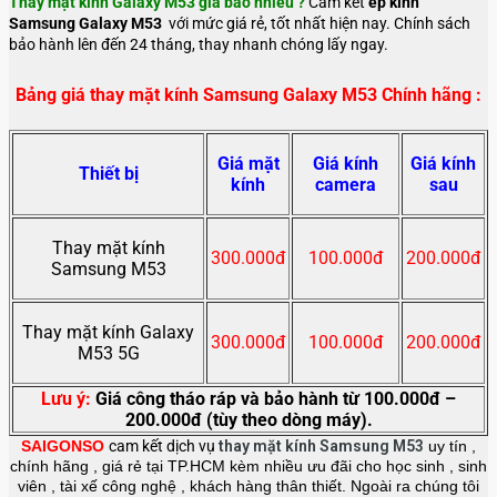
Thay mặt kính Galaxy M53 giá bao nhiêu ?
Cam kết
ép kính
Samsung Galaxy M53
với mức giá rẻ, tốt nhất hiện nay. Chính sách
bảo hành lên đến 24 tháng, thay nhanh chóng lấy ngay.
Bảng giá thay mặt kính Samsung Galaxy M53 Chính hãng :
Giá mặt
Giá kính
Giá kính
Thiết bị
kính
camera
sau
Thay mặt kính
300.000đ
100.000đ
200.000đ
Samsung M53
Thay mặt kính
Galaxy
300.000đ
100.000đ
200.000đ
M53 5G
Lưu ý:
Giá công tháo ráp và bảo hành từ 100.000đ –
200.000đ (tùy theo dòng máy).
SAIGONSO
cam kết dịch vụ
thay mặt kính
Samsung M53
uy tín ,
chính hãng , giá rẻ tại TP.HCM kèm nhiều ưu đãi cho học sinh , sinh
viên , tài xế công nghệ , khách hàng thân thiết. Ngoài ra chúng tôi