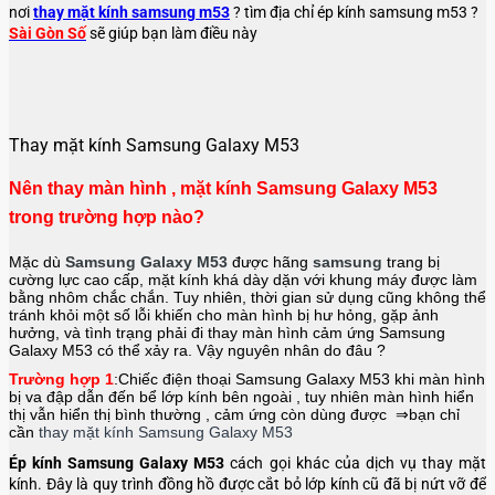
nơi
thay mặt kính samsung m53
? tìm địa chỉ ép kính samsung m53 ?
Sài Gòn Số
sẽ giúp bạn làm điều này
Thay mặt kính Samsung Galaxy M53
Nên thay màn hình , mặt kính Samsung Galaxy M53
trong trường hợp nào?
Mặc dù
Samsung Galaxy M53
được hãng
samsung
trang bị
cường lực cao cấp, mặt kính khá dày dặn với khung máy được làm
bằng nhôm chắc chắn. Tuy nhiên, thời gian sử dụng cũng không thể
tránh khỏi một số lỗi khiến cho màn hình bị hư hỏng, gặp ảnh
hưởng, và tình trạng phải đi thay màn hình cảm ứng Samsung
Galaxy M53
có thể xảy ra. Vậy nguyên nhân do đâu ?
Trường hợp 1
:Chiếc điện thoại
Samsung Galaxy M53
khi màn hình
bị va đập dẫn đến bể lớp kính bên ngoài , tuy nhiên màn hình hiển
thị vẫn hiển thị bình thường , cảm ứng còn dùng được ⇒bạn chỉ
cần
thay mặt kính Samsung Galaxy M53
Ép kính Samsung Galaxy M53
cách gọi khác của dịch vụ thay mặt
kính. Đây là quy trình đồng hồ được cắt bỏ lớp kính cũ đã bị nứt vỡ để