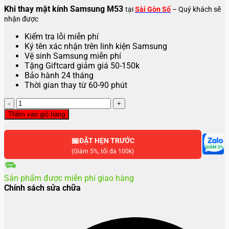
Khi thay mặt kính Samsung M53
tại
Sài Gòn Số
– Quý khách sẽ
nhận được
Kiểm tra lỗi miễn phí
Ký tên xác nhận trên linh kiện Samsung
Vệ sinh Samsung miễn phí
Tặng Giftcard giảm giá 50-150k
Bảo hành 24 tháng
Thời gian thay từ 60-90 phút
Thay
mặt
Thêm vào giỏ hàng
kính
Samsung
📅
M53
ĐẶT HẸN TRƯỚC
số
(Giảm 5%, tối đa 100k)
lượng
Sản phẩm được miễn phí giao hàng
Chính sách sửa chữa