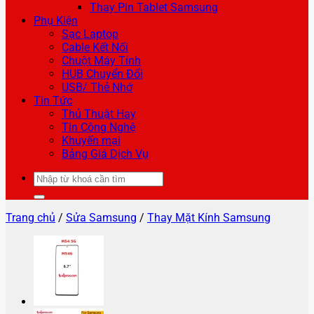
Thay Pin Tablet Samsung
Phụ Kiện
Sạc Laptop
Cable Kết Nối
Chuột Máy Tính
HUB Chuyển Đổi
USB/ Thẻ Nhớ
Tin Tức
Thủ Thuật Hay
Tin Công Nghệ
Khuyến mại
Bảng Giá Dịch Vụ
Tìm
kiếm:
Trang chủ
/
Sửa Samsung
/
Thay Mặt Kính Samsung