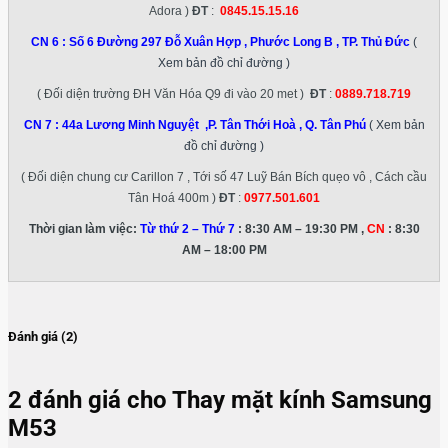
Adora )
ĐT
:
0845.15.15.16
CN 6 :
Số 6 Đường 297 Đỗ Xuân Hợp , Phước Long B , TP. Thủ Đức
(
Xem bản đồ chỉ đường )
( Đối diện trường ĐH Văn Hóa Q9 đi vào 20 met )
ĐT
:
0889.718.719
CN 7 :
44a Lương Minh Nguyệt ,P. Tân Thới Hoà , Q. Tân Phú
( Xem bản
đồ chỉ đường )
( Đối diện chung cư Carillon 7 , Tới số 47 Luỹ Bán Bích quẹo vô , Cách cầu
Tân Hoá 400m )
ĐT
:
0977.501.601
Thời gian làm việc:
Từ thứ 2 – Thứ 7
: 8:30 AM – 19:30 PM ,
CN
: 8:30
AM – 18:00 PM
Đánh giá (2)
2 đánh giá cho
Thay mặt kính Samsung
M53