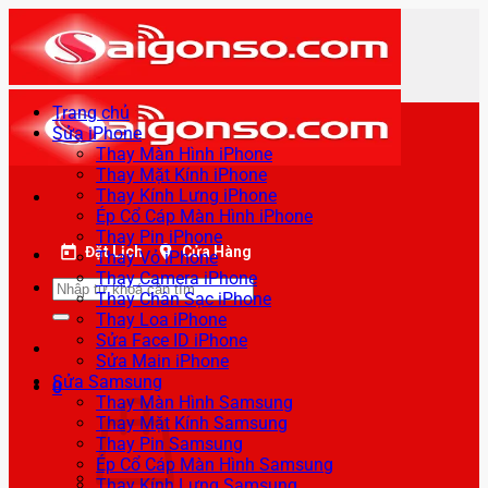
Bỏ
qua
nội
dung
Trang chủ
Sửa iPhone
Thay Màn Hình iPhone
Thay Mặt Kính iPhone
Thay Kính Lưng iPhone
Ép Cổ Cáp Màn Hình iPhone
Thay Pin iPhone
Đặt Lịch
Cửa Hàng
Thay Vỏ iPhone
Thay Camera iPhone
Tìm
Thay Chân Sạc iPhone
kiếm:
Thay Loa iPhone
Sửa Face ID iPhone
Sửa Main iPhone
Sửa Samsung
0
Thay Màn Hình Samsung
Thay Mặt Kính Samsung
Thay Pin Samsung
Ép Cổ Cáp Màn Hình Samsung
Thay Kính Lưng Samsung