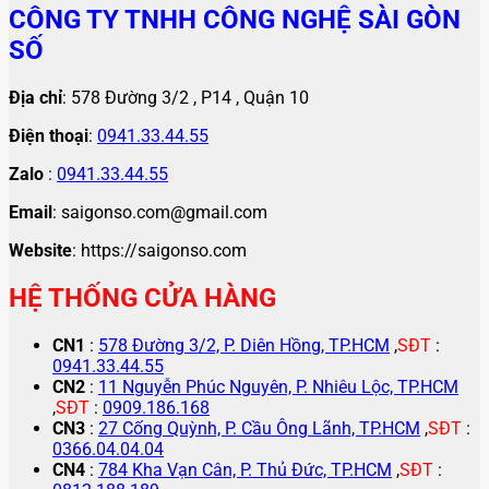
CÔNG TY TNHH CÔNG NGHỆ SÀI GÒN
SỐ
Địa chỉ
: 578 Đường 3/2 , P14 , Quận 10
Điện thoại
:
0941.33.44.55
Zalo
:
0941.33.44.55
Email
: saigonso.com@gmail.com
Website
: https://saigonso.com
HỆ THỐNG CỬA HÀNG
CN1
:
578 Đường 3/2, P. Diên Hồng, TP.HCM
,
SĐT
:
0941.33.44.55
CN2
:
11 Nguyễn Phúc Nguyên, P. Nhiêu Lộc, TP.HCM
,
SĐT
:
0909.186.168
CN3
:
27 Cống Quỳnh, P. Cầu Ông Lãnh, TP.HCM
,
SĐT
:
0366.04.04.04
CN4
:
784 Kha Vạn Cân, P. Thủ Đức, TP.HCM
,
SĐT
: