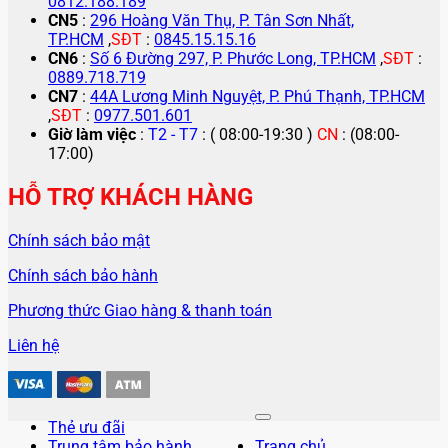
0812.188.189
CN5
:
296 Hoàng Văn Thụ, P. Tân Sơn Nhất,
TP.HCM
,
SĐT
:
0845.15.15.16
CN6
:
Số 6 Đường 297, P. Phước Long, TP.HCM
,
SĐT
:
0889.718.719
CN7
:
44A Lương Minh Nguyệt, P. Phú Thạnh, TP.HCM
,
SĐT
:
0977.501.601
Giờ làm việc
:
T2 - T7
: ( 08:00-19:30 )
CN
: (08:00-
17:00)
HỖ TRỢ KHÁCH HÀNG
Chính sách bảo mật
Chính sách bảo hành
Phương thức Giao hàng & thanh toán
Liên hệ
Thẻ ưu đãi
Trung tâm bảo hành
Trang chủ