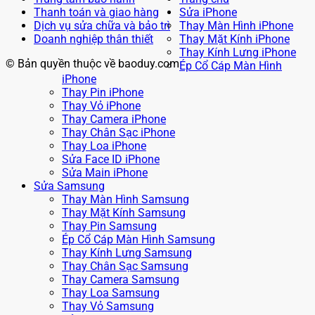
Thanh toán và giao hàng
Sửa iPhone
Dịch vụ sửa chữa và bảo trì
Thay Màn Hình iPhone
Doanh nghiệp thân thiết
Thay Mặt Kính iPhone
Thay Kính Lưng iPhone
© Bản quyền thuộc về baoduy.com
Ép Cổ Cáp Màn Hình
iPhone
Thay Pin iPhone
Thay Vỏ iPhone
Thay Camera iPhone
Thay Chân Sạc iPhone
Thay Loa iPhone
Sửa Face ID iPhone
Sửa Main iPhone
Sửa Samsung
Thay Màn Hình Samsung
Thay Mặt Kính Samsung
Thay Pin Samsung
Ép Cổ Cáp Màn Hình Samsung
Thay Kính Lưng Samsung
Thay Chân Sạc Samsung
Thay Camera Samsung
Thay Loa Samsung
Thay Vỏ Samsung