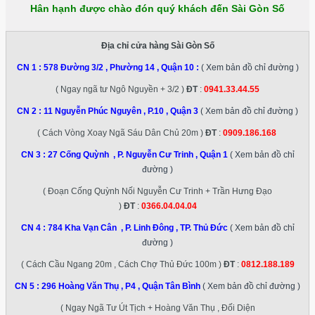
Hân hạnh được chào đón quý khách đến Sài Gòn Số
Địa chỉ cửa hàng Sài Gòn Số
CN 1 :
578 Đường 3/2 , Phường 14 , Quận 10
:
( Xem bản đồ chỉ đường )
( Ngay ngã tư Ngô Nguyền + 3/2 )
ĐT
:
0941.33.44.55
CN 2 :
11 Nguyễn Phúc Nguyên , P.10 , Quận 3
( Xem bản đồ chỉ đường )
( Cách Vòng Xoay Ngã Sáu Dân Chủ 20m )
ĐT
:
0909.186.168
CN 3 :
27 Cống Quỳnh , P. Nguyễn Cư Trinh , Quận 1
( Xem bản đồ chỉ
đường )
( Đoạn Cống Quỳnh Nối Nguyễn Cư Trinh + Trần Hưng Đạo
)
ĐT
:
0366.04.04.04
CN 4 :
784 Kha Vạn Cân , P. Linh Đông , TP. Thủ Đức
( Xem bản đồ chỉ
đường )
( Cách Cầu Ngang 20m , Cách Chợ Thủ Đức 100m )
ĐT
:
0812.188.189
CN 5 :
296 Hoàng Văn Thụ , P4 , Quận Tân Bình
( Xem bản đồ chỉ đường )
( Ngay Ngã Tư Út Tịch + Hoàng Văn Thụ , Đối Diện