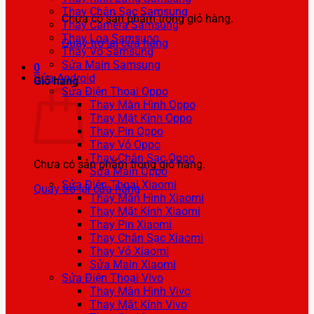
Thay Chân Sạc Samsung
Chưa có sản phẩm trong giỏ hàng.
Thay Camera Samsung
Thay Loa Samsung
Quay trở lại cửa hàng
Thay Vỏ Samsung
Sửa Main Samsung
0
Sửa Android
Giỏ hàng
Sửa Điện Thoại Oppo
Thay Màn Hình Oppo
Thay Mặt Kính Oppo
Thay Pin Oppo
Thay Vỏ Oppo
Thay Chân Sạc Oppo
Chưa có sản phẩm trong giỏ hàng.
Sửa Main Oppo
Sửa Điện Thoại Xiaomi
Quay trở lại cửa hàng
Thay Màn Hình Xiaomi
Thay Mặt Kính Xiaomi
Thay Pin Xiaomi
Thay Chân Sạc Xiaomi
Thay Vỏ Xiaomi
Sửa Main Xiaomi
Sửa Điện Thoại Vivo
Thay Màn Hình Vivo
Thay Mặt Kính Vivo