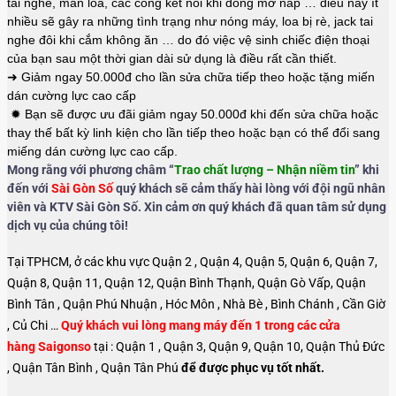
tai nghe, màn loa, các cổng kết nối khi đóng mở nắp … điều này ít
nhiều sẽ gây ra những tình trạng như nóng máy, loa bị rè, jack tai
nghe đôi khi cắm không ăn … do đó việc vệ sinh chiếc điện thoại
của bạn sau một thời gian dài sử dụng là điều rất cần thiết.
➜ Giảm ngay 50.000đ cho lần sửa chữa tiếp theo hoặc tặng miến
dán cường lực cao cấp
✹ Bạn sẽ được ưu đãi giảm ngay 50.000đ khi đến sửa chữa hoặc
thay thế bất kỳ linh kiện cho lần tiếp theo hoặc bạn có thể đổi sang
miếng dán cường lực cao cấp.
Mong rằng với phương châm “
Trao chất lượng – Nhận niềm tin
” khi
đến với
Sài Gòn Số
quý khách sẽ cảm thấy hài lòng với đội ngũ nhân
viên và KTV Sài Gòn Số. Xin cảm ơn quý khách đã quan tâm sử dụng
dịch vụ của chúng tôi!
Tại TPHCM, ở các khu vực Quận 2 , Quận 4, Quận 5, Quận 6, Quận 7,
Quận 8, Quận 11, Quận 12, Quận Bình Thạnh, Quận Gò Vấp, Quận
Bình Tân , Quận Phú Nhuận , Hóc Môn , Nhà Bè , Bình Chánh , Cần Giờ
, Củ Chi …
Quý khách vui lòng mang máy đến 1 trong các cửa
hàng Saigonso
tại : Quận 1 , Quận 3, Quận 9, Quận 10, Quận Thủ Đức
, Quận Tân Bình , Quận Tân Phú
để được phục vụ tốt nhất.