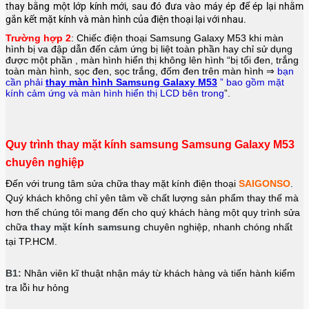
thay bằng một lớp kính mới, sau đó đưa vào máy ép để ép lại nhằm
gắn kết mặt kính và màn hình của điện thoại lại với nhau.
Trường hợp 2
: Chiếc điện thoại
Samsung Galaxy M53
khi màn
hình bị va đập dẫn đến cảm ứng bị liệt toàn phần hay chỉ sử dụng
được một phần , màn hình hiển thị không lên hình “bị tối đen, trắng
toàn màn hình, sọc đen, sọc trắng, đốm đen trên màn hình ⇒
bạn
cần phải
thay màn hình Samsung Galaxy M53
” bao gồm mặt
kính cảm ứng và màn hình hiển thị LCD bên trong
”.
Quy trình thay mặt kính samsung Samsung Galaxy M53
chuyên nghiệp
Đến với trung tâm sửa chữa thay mặt kính điện thoại
SAIGONSO
.
Quý khách không chỉ yên tâm về chất lượng sản phẩm thay thế mà
hơn thế chúng tôi mang đến cho quý khách hàng một quy trình sửa
chữa
thay mặt kính samsung
chuyên nghiệp, nhanh chóng nhất
tại TP.HCM.
B1:
Nhân viên kĩ thuật nhận máy từ khách hàng và tiến hành kiểm
tra lỗi hư hỏng