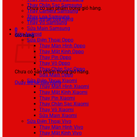
Thay Chân Sạc Samsung
Chưa có sản phẩm trong giỏ hàng.
Thay Camera Samsung
Thay Loa Samsung
Quay trở lại cửa hàng
Thay Vỏ Samsung
Sửa Main Samsung
0
Sửa Android
Giỏ hàng
Sửa Điện Thoại Oppo
Thay Màn Hình Oppo
Thay Mặt Kính Oppo
Thay Pin Oppo
Thay Vỏ Oppo
Thay Chân Sạc Oppo
Chưa có sản phẩm trong giỏ hàng.
Sửa Main Oppo
Sửa Điện Thoại Xiaomi
Quay trở lại cửa hàng
Thay Màn Hình Xiaomi
Thay Mặt Kính Xiaomi
Thay Pin Xiaomi
Thay Chân Sạc Xiaomi
Thay Vỏ Xiaomi
Sửa Main Xiaomi
Sửa Điện Thoại Vivo
Thay Màn Hình Vivo
Thay Mặt Kính Vivo