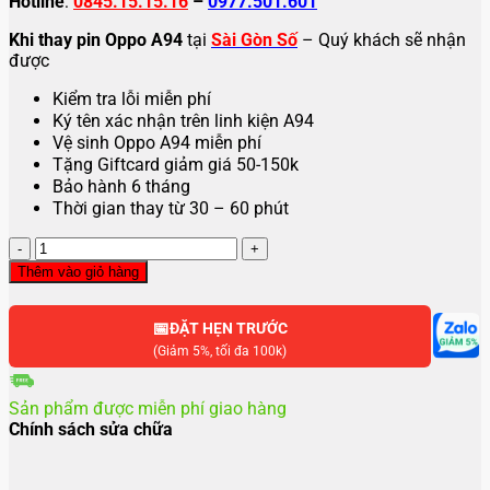
Hotline
:
0845.15.15.16
–
0977.501.601
Khi thay pin Oppo A94
tại
Sài Gòn Số
– Quý khách sẽ nhận
được
Kiểm tra lỗi miễn phí
Ký tên xác nhận trên linh kiện A94
Vệ sinh Oppo A94 miễn phí
Tặng Giftcard giảm giá 50-150k
Bảo hành 6 tháng
Thời gian thay từ 30 – 60 phút
Thay
pin
Thêm vào giỏ hàng
Oppo
A94
📅
số
ĐẶT HẸN TRƯỚC
lượng
(Giảm 5%, tối đa 100k)
Sản phẩm được miễn phí giao hàng
Chính sách sửa chữa