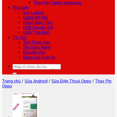
Thay Pin Tablet Samsung
Phụ Kiện
Sạc Laptop
Cable Kết Nối
Chuột Máy Tính
HUB Chuyển Đổi
USB/ Thẻ Nhớ
Tin Tức
Thủ Thuật Hay
Tin Công Nghệ
Khuyến mại
Bảng Giá Dịch Vụ
Tìm
kiếm:
Trang chủ
/
Sửa Android
/
Sửa Điện Thoại Oppo
/
Thay Pin
Oppo