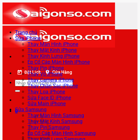
Bỏ
qua
nội
dung
Trang chủ
Sửa iPhone
Thay Màn Hình iPhone
Thay Mặt Kính iPhone
Thay Kính Lưng iPhone
Ép Cổ Cáp Màn Hình iPhone
Thay Pin iPhone
Đặt Lịch
Cửa Hàng
Thay Vỏ iPhone
Thay Camera iPhone
Tìm
Thay Chân Sạc iPhone
kiếm:
Thay Loa iPhone
Sửa Face ID iPhone
Sửa Main iPhone
Sửa Samsung
0
Thay Màn Hình Samsung
Thay Mặt Kính Samsung
Thay Pin Samsung
Ép Cổ Cáp Màn Hình Samsung
Thay Kính Lưng Samsung