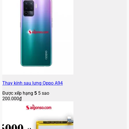
Thay kính sau lưng Oppo A94
Được xếp hạng
5
5 sao
200.000
₫