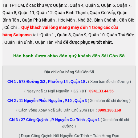
Tại TPHCM, ở các khu vực Quận 2 , Quận 4, Quận 5, Quận 6, Quận 7,
Quận 8, Quận 11, Quận 12, Quận Bình Thạnh, Quận Gò Vấp, Quận
Bình Tân , Quận Phú Nhuận , Hóc Môn , Nhà Bè , Bình Chánh , Cần Giờ
, Củ Chi …
Quý khách vui lòng mang máy đến 1 trong các cửa
hàng Saigonso
tại : Quận 1 , Quận 3, Quận 9, Quận 10, Quận Thủ Đức
, Quận Tân Bình , Quận Tân Phú
để được phục vụ tốt nhất.
Hân hạnh được chào đón quý khách đến Sài Gòn Số
Địa chỉ cửa hàng Sài Gòn Số
CN 1 :
578 Đường 3/2 , Phường 14 , Quận 10
:
( Xem bản đồ chỉ đường )
( Ngay ngã tư Ngô Nguyền + 3/2 )
ĐT
:
0941.33.44.55
CN 2 :
11 Nguyễn Phúc Nguyên , P.10 , Quận 3
( Xem bản đồ chỉ đường )
( Cách Vòng Xoay Ngã Sáu Dân Chủ 20m )
ĐT
:
0909.186.168
CN 3 :
27 Cống Quỳnh , P. Nguyễn Cư Trinh , Quận 1
( Xem bản đồ chỉ
đường )
( Đoạn Cống Quỳnh Nối Nguyễn Cư Trinh + Trần Hưng Đạo