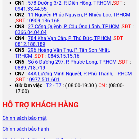
CN1
:
578 Đường 3/2, P. Diên Hồng, TP.HCM
,
SĐT
:
0941.33.44.55
CN2
:
11 Nguyễn Phúc Nguyên, P. Nhiêu Lộc, TP.HCM
,
SĐT
:
0909.186.168
CN3
:
27 Cống Quỳnh, P. Cầu Ông Lãnh, TP.HCM
,
SĐT
:
0366.04.04.04
CN4
:
784 Kha Vạn Cân, P. Thủ Đức, TP.HCM
,
SĐT
:
0812.188.189
CN5
:
296 Hoàng Văn Thụ, P. Tân Sơn Nhất,
TP.HCM
,
SĐT
:
0845.15.15.16
CN6
:
Số 6 Đường 297, P. Phước Long, TP.HCM
,
SĐT
:
0889.718.719
CN7
:
44A Lương Minh Nguyệt, P. Phú Thạnh, TP.HCM
,
SĐT
:
0977.501.601
Giờ làm việc
:
T2 - T7
: ( 08:00-19:30 )
CN
: (08:00-
17:00)
HỖ TRỢ KHÁCH HÀNG
Chính sách bảo mật
Chính sách bảo hành