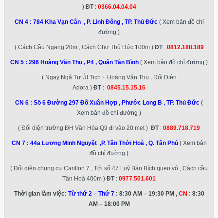
)
ĐT
:
0366.04.04.04
CN 4 :
784 Kha Vạn Cân , P. Linh Đông , TP. Thủ Đức
( Xem bản đồ chỉ
đường )
( Cách Cầu Ngang 20m , Cách Chợ Thủ Đức 100m )
ĐT
:
0812.188.189
CN 5 :
296 Hoàng Văn Thụ , P4 , Quận Tân Bình
( Xem bản đồ chỉ đường )
( Ngay Ngã Tư Út Tịch + Hoàng Văn Thụ , Đối Diện
Adora )
ĐT
:
0845.15.15.16
CN 6 :
Số 6 Đường 297 Đỗ Xuân Hợp , Phước Long B , TP. Thủ Đức
(
Xem bản đồ chỉ đường )
( Đối diện trường ĐH Văn Hóa Q9 đi vào 20 met )
ĐT
:
0889.718.719
CN 7 :
44a Lương Minh Nguyệt ,P. Tân Thới Hoà , Q. Tân Phú
( Xem bản
đồ chỉ đường )
( Đối diện chung cư Carillon 7 , Tới số 47 Luỹ Bán Bích quẹo vô , Cách cầu
Tân Hoá 400m )
ĐT
:
0977.501.601
Thời gian làm việc:
Từ thứ 2 – Thứ 7
: 8:30 AM – 19:30 PM ,
CN
: 8:30
AM – 18:00 PM