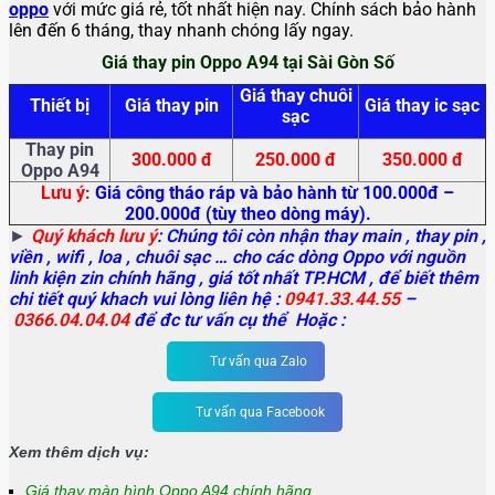
oppo
với mức giá rẻ, tốt nhất hiện nay. Chính sách bảo hành
lên đến 6 tháng, thay nhanh chóng lấy ngay.
Giá thay pin Oppo A94 tại Sài Gòn Số
Giá thay chuôi
Thiết bị
Giá thay pin
Giá thay ic sạc
sạc
Thay pin
300.000 đ
250.000 đ
350.000 đ
Oppo A94
Lưu ý
:
Giá công tháo ráp và bảo hành từ 100.000đ –
200.000đ (tùy theo dòng máy).
►
Quý khách lưu ý
: Chúng tôi còn nhận thay main
, thay pin ,
viền , wifi , loa , chuôi sạc … cho các dòng Oppo với nguồn
linh kiện zin chính hãng , giá tốt nhất TP.HCM , để biết thêm
chi tiết quý khach vui lòng liên hệ :
0941.33.44.55
–
0366.04.04.04
để đc tư vấn cụ thể Hoặc :
Tư vấn qua Zalo
Tư vấn qua Facebook
Xem thêm dịch vụ:
Giá thay màn hình Oppo A94 chính hãng