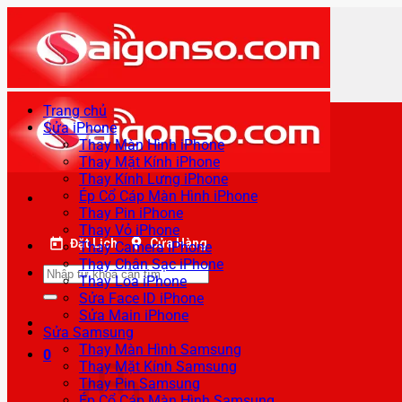
Bỏ
qua
nội
dung
Trang chủ
Sửa iPhone
Thay Màn Hình iPhone
Thay Mặt Kính iPhone
Thay Kính Lưng iPhone
Ép Cổ Cáp Màn Hình iPhone
Thay Pin iPhone
Thay Vỏ iPhone
Đặt Lịch
Cửa Hàng
Thay Camera iPhone
Thay Chân Sạc iPhone
Tìm
Thay Loa iPhone
kiếm:
Sửa Face ID iPhone
Sửa Main iPhone
Sửa Samsung
Thay Màn Hình Samsung
0
Thay Mặt Kính Samsung
Thay Pin Samsung
Ép Cổ Cáp Màn Hình Samsung