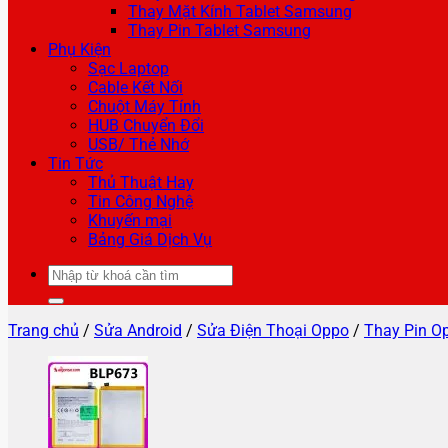
Thay Mặt Kính Tablet Samsung
Thay Pin Tablet Samsung
Phụ Kiện
Sạc Laptop
Cable Kết Nối
Chuột Máy Tính
HUB Chuyển Đổi
USB/ Thẻ Nhớ
Tin Tức
Thủ Thuật Hay
Tin Công Nghệ
Khuyến mại
Bảng Giá Dịch Vụ
Tìm
kiếm:
Trang chủ
/
Sửa Android
/
Sửa Điện Thoại Oppo
/
Thay Pin O