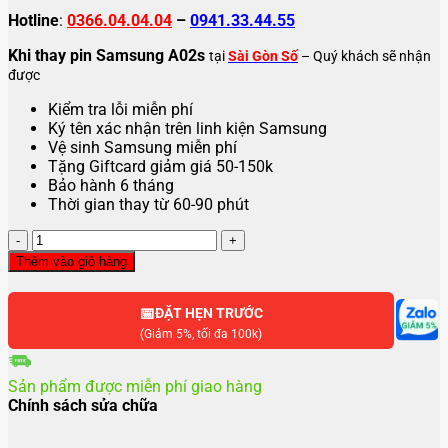
Hotline
:
0366.04.04.04
–
0941.33.44.55
Khi thay pin Samsung A02s
tại
Sài Gòn Số
– Quý khách sẽ nhận
được
Kiểm tra lỗi miễn phí
Ký tên xác nhận trên linh kiện Samsung
Vệ sinh Samsung miễn phí
Tặng Giftcard giảm giá 50-150k
Bảo hành 6 tháng
Thời gian thay từ 60-90 phút
Thay
pin
Thêm vào giỏ hàng
Samsung
Galaxy
📅
A02s
ĐẶT HẸN TRƯỚC
số
(Giảm 5%, tối đa 100k)
lượng
Sản phẩm được miễn phí giao hàng
Chính sách sửa chữa