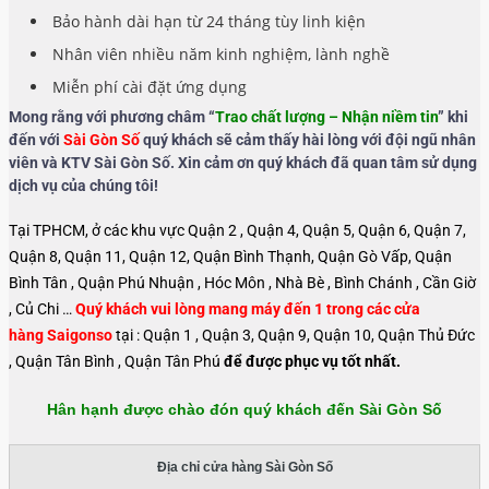
Bảo hành dài hạn từ 24 tháng tùy linh kiện
Nhân viên nhiều năm kinh nghiệm, lành nghề
Miễn phí cài đặt ứng dụng
Mong rằng với phương châm “
Trao chất lượng – Nhận niềm tin
” khi
đến với
Sài Gòn Số
quý khách sẽ cảm thấy hài lòng với đội ngũ nhân
viên và KTV Sài Gòn Số. Xin cảm ơn quý khách đã quan tâm sử dụng
dịch vụ của chúng tôi!
Tại TPHCM, ở các khu vực Quận 2 , Quận 4, Quận 5, Quận 6, Quận 7,
Quận 8, Quận 11, Quận 12, Quận Bình Thạnh, Quận Gò Vấp, Quận
Bình Tân , Quận Phú Nhuận , Hóc Môn , Nhà Bè , Bình Chánh , Cần Giờ
, Củ Chi …
Quý khách vui lòng mang máy đến 1 trong các cửa
hàng Saigonso
tại : Quận 1 , Quận 3, Quận 9, Quận 10, Quận Thủ Đức
, Quận Tân Bình , Quận Tân Phú
để được phục vụ tốt nhất.
Hân hạnh được chào đón quý khách đến Sài Gòn Số
Địa chỉ cửa hàng Sài Gòn Số