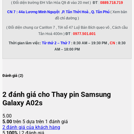
( Đối diện trường ĐH Văn Hóa Q9 đi vào 20 met )
ĐT
:
0889.718.719
CN 7 :
44a Lương Minh Nguyệt ,P. Tân Thới Hoà , Q. Tân Phú
( Xem bản
đồ chỉ đường )
( Đối diện chung cư Carillon 7 , Tới số 47 Luỹ Bán Bích quẹo vô , Cách cầu
Tân Hoá 400m )
ĐT
:
0977.501.601
Thời gian làm việc:
Từ thứ 2 – Thứ 7
: 8:30 AM – 19:30 PM ,
CN
: 8:30
AM – 18:00 PM
Đánh giá (2)
2 đánh giá cho
Thay pin Samsung
Galaxy A02s
5.00
5.00
trên 5 dựa trên
1
đánh giá
2
đánh giá của khách hàng
5
100%
| 2 đánh giá