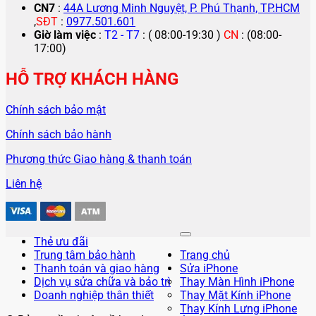
CN7
:
44A Lương Minh Nguyệt, P. Phú Thạnh, TP.HCM
,
SĐT
:
0977.501.601
Giờ làm việc
:
T2 - T7
: ( 08:00-19:30 )
CN
: (08:00-
17:00)
HỖ TRỢ KHÁCH HÀNG
Chính sách bảo mật
Chính sách bảo hành
Phương thức Giao hàng & thanh toán
Liên hệ
Thẻ ưu đãi
Trung tâm bảo hành
Trang chủ
Thanh toán và giao hàng
Sửa iPhone
Dịch vụ sửa chữa và bảo trì
Thay Màn Hình iPhone
Doanh nghiệp thân thiết
Thay Mặt Kính iPhone
Thay Kính Lưng iPhone