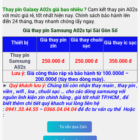
Thay pin Galaxy A02s giá bao nhiêu ?
Cam kết thay pin A02s
với mức giá rẻ, tốt nhất hiện nay. Chính sách bảo hành lên
đến 24 tháng, thay nhanh chóng lấy ngay.
Giá thay pin Samsung A02s tại Sài Gòn Số
Giá thay pin
Giá thay chuôi
Thiết bị
Giá thay ic sạc
zin
sạc
Thay pin
Samsung
250.000 đ
250.000 đ
350.000 đ
A02s
Lưu ý
:
Giá công tháo ráp và bảo hành từ 100.000đ –
200.000đ (tùy theo dòng máy).
►
Quý khách lưu ý
: Chúng tôi còn nhận thay main
, thay pin ,
viền , wifi , loa , chuôi sạc … cho các dòng samsung với
nguồn linh kiện zin chính hãng , giá tốt nhất TP.HCM , để
biết thêm chi tiết quý khach vui lòng liên hệ
:
0941.33.44.55
–
0366.04.04.04
để đc tư vấn cụ thể Hoặc
:
Tư vấn qua Zalo