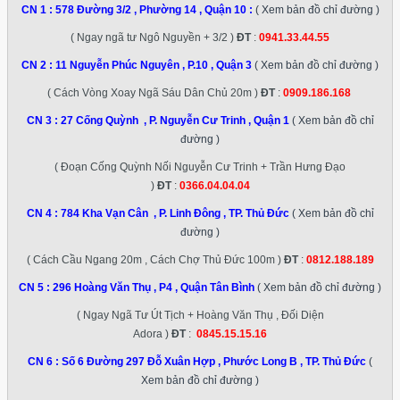
CN 1 :
578 Đường 3/2 , Phường 14 , Quận 10
:
( Xem bản đồ chỉ đường )
( Ngay ngã tư Ngô Nguyền + 3/2 )
ĐT
:
0941.33.44.55
CN 2 :
11 Nguyễn Phúc Nguyên , P.10 , Quận 3
( Xem bản đồ chỉ đường )
( Cách Vòng Xoay Ngã Sáu Dân Chủ 20m )
ĐT
:
0909.186.168
CN 3 :
27 Cống Quỳnh , P. Nguyễn Cư Trinh , Quận 1
( Xem bản đồ chỉ
đường )
( Đoạn Cống Quỳnh Nối Nguyễn Cư Trinh + Trần Hưng Đạo
)
ĐT
:
0366.04.04.04
CN 4 :
784 Kha Vạn Cân , P. Linh Đông , TP. Thủ Đức
( Xem bản đồ chỉ
đường )
( Cách Cầu Ngang 20m , Cách Chợ Thủ Đức 100m )
ĐT
:
0812.188.189
CN 5 :
296 Hoàng Văn Thụ , P4 , Quận Tân Bình
( Xem bản đồ chỉ đường )
( Ngay Ngã Tư Út Tịch + Hoàng Văn Thụ , Đối Diện
Adora )
ĐT
:
0845.15.15.16
CN 6 :
Số 6 Đường 297 Đỗ Xuân Hợp , Phước Long B , TP. Thủ Đức
(
Xem bản đồ chỉ đường )