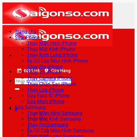
Bỏ
qua
nội
dung
Trang chủ
Sửa iPhone
Thay Màn Hình iPhone
Thay Mặt Kính iPhone
Thay Kính Lưng iPhone
Ép Cổ Cáp Màn Hình iPhone
Thay Pin iPhone
Đặt Lịch
Cửa Hàng
Thay Vỏ iPhone
Thay Camera iPhone
Tìm
Thay Chân Sạc iPhone
kiếm:
Thay Loa iPhone
Sửa Face ID iPhone
Sửa Main iPhone
Sửa Samsung
0
Thay Màn Hình Samsung
Thay Mặt Kính Samsung
Thay Pin Samsung
Ép Cổ Cáp Màn Hình Samsung
Thay Kính Lưng Samsung