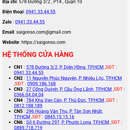
Địa chỉ
: 578 Đường 3/2 , P14 , Quận 10
Điện thoại
:
0941.33.44.55
Zalo
:
0941.33.44.55
Email
: saigonso.com@gmail.com
Website
: https://saigonso.com
HỆ THỐNG CỬA HÀNG
CN1
:
578 Đường 3/2, P. Diên Hồng, TP.HCM
,
SĐT
:
0941.33.44.55
CN2
:
11 Nguyễn Phúc Nguyên, P. Nhiêu Lộc, TP.HCM
,
SĐT
:
0909.186.168
CN3
:
27 Cống Quỳnh, P. Cầu Ông Lãnh, TP.HCM
,
SĐT
:
0366.04.04.04
CN4
:
784 Kha Vạn Cân, P. Thủ Đức, TP.HCM
,
SĐT
:
0812.188.189
CN5
:
296 Hoàng Văn Thụ, P. Tân Sơn Nhất,
TP.HCM
,
SĐT
:
0845.15.15.16
CN6
:
Số 6 Đường 297, P. Phước Long, TP.HCM
,
SĐT
:
0889.718.719