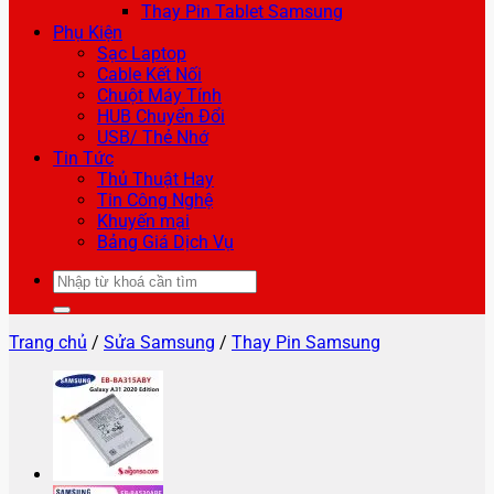
Thay Pin Tablet Samsung
Phụ Kiện
Sạc Laptop
Cable Kết Nối
Chuột Máy Tính
HUB Chuyển Đổi
USB/ Thẻ Nhớ
Tin Tức
Thủ Thuật Hay
Tin Công Nghệ
Khuyến mại
Bảng Giá Dịch Vụ
Tìm
kiếm:
Trang chủ
/
Sửa Samsung
/
Thay Pin Samsung