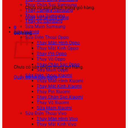
Thay Chân Sạc Samsung
Chưa có sản phẩm trong giỏ hàng.
Thay Camera Samsung
Thay Loa Samsung
Quay trở lại cửa hàng
Thay Vỏ Samsung
Sửa Main Samsung
0
Sửa Android
Giỏ hàng
Sửa Điện Thoại Oppo
Thay Màn Hình Oppo
Thay Mặt Kính Oppo
Thay Pin Oppo
Thay Vỏ Oppo
Thay Chân Sạc Oppo
Chưa có sản phẩm trong giỏ hàng.
Sửa Main Oppo
Sửa Điện Thoại Xiaomi
Quay trở lại cửa hàng
Thay Màn Hình Xiaomi
Thay Mặt Kính Xiaomi
Thay Pin Xiaomi
Thay Chân Sạc Xiaomi
Thay Vỏ Xiaomi
Sửa Main Xiaomi
Sửa Điện Thoại Vivo
Thay Màn Hình Vivo
Thay Mặt Kính Vivo