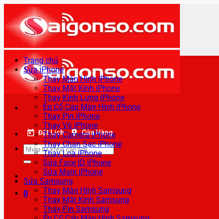
Bỏ
qua
nội
dung
Trang chủ
Sửa iPhone
Thay Màn Hình iPhone
Thay Mặt Kính iPhone
Thay Kính Lưng iPhone
Ép Cổ Cáp Màn Hình iPhone
Thay Pin iPhone
Thay Vỏ iPhone
Đặt Lịch
Cửa Hàng
Thay Camera iPhone
Thay Chân Sạc iPhone
Tìm
Thay Loa iPhone
kiếm:
Sửa Face ID iPhone
Sửa Main iPhone
Sửa Samsung
Thay Màn Hình Samsung
0
Thay Mặt Kính Samsung
Thay Pin Samsung
Ép Cổ Cáp Màn Hình Samsung