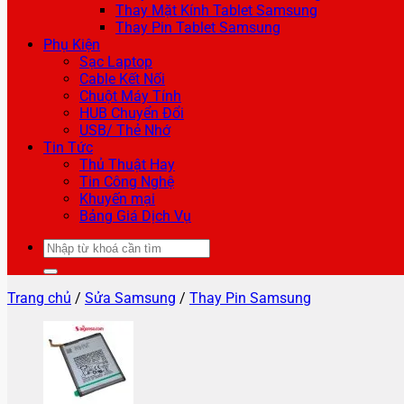
Thay Mặt Kính Tablet Samsung
Thay Pin Tablet Samsung
Phụ Kiện
Sạc Laptop
Cable Kết Nối
Chuột Máy Tính
HUB Chuyển Đổi
USB/ Thẻ Nhớ
Tin Tức
Thủ Thuật Hay
Tin Công Nghệ
Khuyến mại
Bảng Giá Dịch Vụ
Tìm
kiếm:
Trang chủ
/
Sửa Samsung
/
Thay Pin Samsung