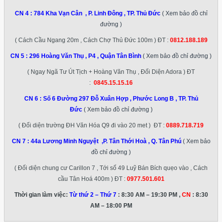
CN 4 :
784 Kha Vạn Cân , P. Linh Đông , TP. Thủ Đức
( Xem bảo đồ chỉ
đường )
( Cách Cầu Ngang 20m , Cách Chợ Thủ Đức 100m ) ĐT :
0812.188.189
CN 5 :
296 Hoàng Văn Thụ , P4 , Quận Tân Bình
( Xem bảo đồ chỉ đường )
( Ngay Ngã Tư Út Tịch + Hoàng Văn Thụ , Đối Diện Adora ) ĐT
:
0845.15.15.16
CN 6 :
Số 6 Đường 297 Đỗ Xuân Hợp , Phước Long B , TP. Thủ
Đức
( Xem bảo đồ chỉ đường )
( Đối diện trường ĐH Văn Hóa Q9 đi vào 20 met ) ĐT :
0889.718.719
CN 7 :
44a Lương Minh Nguyệt ,P. Tân Thới Hoà , Q. Tân Phú
( Xem bảo
đồ chỉ đường )
( Đối diện chung cư Carillon 7 , Tới số 49 Luỹ Bán Bích quẹo vào , Cách
cầu Tân Hoá 400m ) ĐT :
0977.501.601
Thời gian làm việc:
Từ thứ 2 – Thứ 7
: 8:30 AM – 19:30 PM ,
CN
: 8:30
AM – 18:00 PM