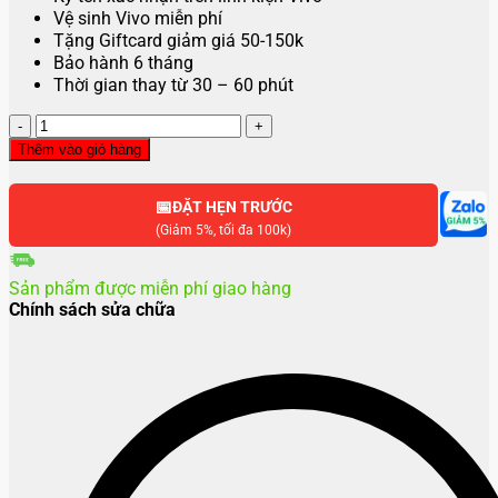
Vệ sinh Vivo miễn phí
Tặng Giftcard giảm giá 50-150k
Bảo hành 6 tháng
Thời gian thay từ 30 – 60 phút
Thay
pin
Thêm vào giỏ hàng
Vivo
Y36
📅
số
ĐẶT HẸN TRƯỚC
lượng
(Giảm 5%, tối đa 100k)
Sản phẩm được miễn phí giao hàng
Chính sách sửa chữa