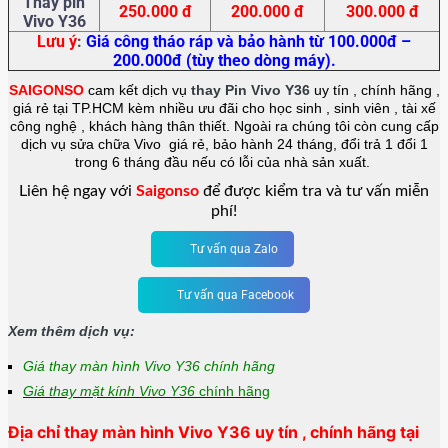
Thay pin
250.000 đ
200.000 đ
300.000 đ
Vivo Y36
Lưu ý
:
Giá công tháo ráp và bảo hành từ 100.000đ –
200.000đ (tùy theo dòng máy).
SAIGONSO
cam kết dịch vụ
thay Pin Vivo Y36
uy tín , chính hãng ,
giá rẻ tại TP.HCM kèm nhiều ưu đãi cho học sinh , sinh viên , tài xế
công nghệ , khách hàng thân thiết. Ngoài ra chúng tôi còn cung cấp
dịch vụ sửa chữa Vivo giá rẻ, bảo hành 24 tháng, đổi trả 1 đổi 1
trong 6 tháng đầu nếu có lỗi của nhà sản xuất.
Liên hệ ngay với
Saigonso
để được kiểm tra và tư vấn miễn
phí!
Tư vấn qua Zalo
Tư vấn qua Facebook
Xem thêm dịch vụ:
Giá thay màn hình Vivo Y36 chính hãng
Giá thay mặt kính Vivo Y36
chính hãng
Địa chỉ thay màn hình Vivo Y36 uy tín , chính hãng tại