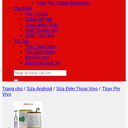
Thay Pin Tablet Samsung
Phụ Kiện
Sạc Laptop
Cable Kết Nối
Chuột Máy Tính
HUB Chuyển Đổi
USB/ Thẻ Nhớ
Tin Tức
Thủ Thuật Hay
Tin Công Nghệ
Khuyến mại
Bảng Giá Dịch Vụ
Tìm
kiếm:
Trang chủ
/
Sửa Android
/
Sửa Điện Thoại Vivo
/
Thay Pin
Vivo