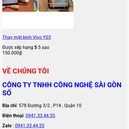
Thay mặt kính Vivo Y03
Được xếp hạng
5
5 sao
150.000
₫
VỀ CHÚNG TÔI
CÔNG TY TNHH CÔNG NGHỆ SÀI GÒN
SỐ
Địa chỉ
: 578 Đường 3/2 , P14 , Quận 10
Điện thoại
:
0941.33.44.55
Zalo
:
0941.33.44.55