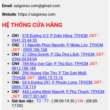
Email
: saigonso.com@gmail.com
Website
: https://saigonso.com
HỆ THỐNG CỬA HÀNG
CN1
:
578 Đường 3/2, P. Diên Hồng, TP.HCM
,
SĐT
:
0941.33.44.55
CN2
:
11 Nguyễn Phúc Nguyên, P. Nhiêu Lộc, TP.HCM
,
SĐT
:
0909.186.168
CN3
:
27 Cống Quỳnh, P. Cầu Ông Lãnh, TP.HCM
,
SĐT
:
0366.04.04.04
CN4
:
784 Kha Vạn Cân, P. Thủ Đức, TP.HCM
,
SĐT
:
0812.188.189
CN5
:
296 Hoàng Văn Thụ, P. Tân Sơn Nhất,
TP.HCM
,
SĐT
:
0845.15.15.16
CN6
:
Số 6 Đường 297, P. Phước Long, TP.HCM
,
SĐT
:
0889.718.719
CN7
:
44A Lương Minh Nguyệt, P. Phú Thạnh, TP.HCM
,
SĐT
:
0977.501.601
Giờ làm việc
:
T2 - T7
: ( 08:00-19:30 )
CN
: (08:00-
17:00)