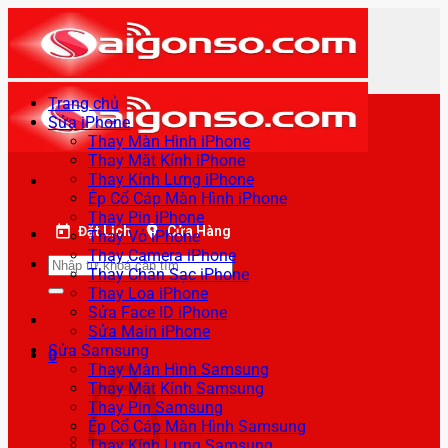
Bỏ
qua
nội
dung
Trang chủ
Sửa iPhone
Thay Màn Hình iPhone
Thay Mặt Kính iPhone
Thay Kính Lưng iPhone
Ép Cổ Cáp Màn Hình iPhone
Thay Pin iPhone
Đặt Lịch
Cửa Hàng
Thay Vỏ iPhone
Thay Camera iPhone
Tìm
Thay Chân Sạc iPhone
kiếm:
Thay Loa iPhone
Sửa Face ID iPhone
Sửa Main iPhone
Sửa Samsung
0
Thay Màn Hình Samsung
Thay Mặt Kính Samsung
Thay Pin Samsung
Ép Cổ Cáp Màn Hình Samsung
Thay Kính Lưng Samsung