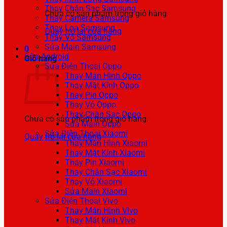
Thay Chân Sạc Samsung
Chưa có sản phẩm trong giỏ hàng.
Thay Camera Samsung
Thay Loa Samsung
Quay trở lại cửa hàng
Thay Vỏ Samsung
Sửa Main Samsung
0
Sửa Android
Giỏ hàng
Sửa Điện Thoại Oppo
Thay Màn Hình Oppo
Thay Mặt Kính Oppo
Thay Pin Oppo
Thay Vỏ Oppo
Thay Chân Sạc Oppo
Chưa có sản phẩm trong giỏ hàng.
Sửa Main Oppo
Sửa Điện Thoại Xiaomi
Quay trở lại cửa hàng
Thay Màn Hình Xiaomi
Thay Mặt Kính Xiaomi
Thay Pin Xiaomi
Thay Chân Sạc Xiaomi
Thay Vỏ Xiaomi
Sửa Main Xiaomi
Sửa Điện Thoại Vivo
Thay Màn Hình Vivo
Thay Mặt Kính Vivo