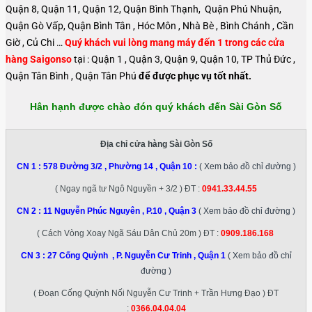
Quận 8, Quận 11, Quận 12, Quận Bình Thạnh, Quận Phú Nhuận,
Quận Gò Vấp, Quận Bình Tân , Hóc Môn , Nhà Bè , Bình Chánh , Cần
Giờ , Củ Chi …
Quý khách vui lòng mang máy đến 1 trong các cửa
hàng Saigonso
tại : Quận 1 , Quận 3, Quận 9, Quận 10, TP Thủ Đức ,
Quận Tân Bình , Quận Tân Phú
để được phục vụ tốt nhất.
Hân hạnh được chào đón quý khách đến Sài Gòn Số
Địa chỉ cửa hàng Sài Gòn Số
CN 1 :
578 Đường 3/2 , Phường 14 , Quận 10
:
( Xem bảo đồ chỉ đường )
( Ngay ngã tư Ngô Nguyền + 3/2 ) ĐT :
0941.33.44.55
CN 2 :
11 Nguyễn Phúc Nguyên , P.10 , Quận 3
( Xem bảo đồ chỉ đường )
( Cách Vòng Xoay Ngã Sáu Dân Chủ 20m ) ĐT :
0909.186.168
CN 3 :
27 Cống Quỳnh , P. Nguyễn Cư Trinh , Quận 1
( Xem bảo đồ chỉ
đường )
( Đoạn Cống Quỳnh Nối Nguyễn Cư Trinh + Trần Hưng Đạo ) ĐT
:
0366.04.04.04