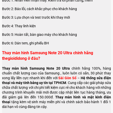
Bước 1: Nhân viên nhận máy. Kiểm tra lỗi phần cứng, mềm
Bước 2: Báo lỗi, cách khắc phục cho khách hàng
Bước 3: Lựa chọn và test trước khi thay mới
Bước 4: Thay linh kiện
Bước 5: Hoàn tất, bàn giao máy cho khách hàng
Bước 6: Dán tem, ghi phiếu BH
Thay màn hình Samsung Note 20 Ultra chính hãng
thegioididong ở đâu?
Thay màn hình Samsung Note 20 Ultra
chính hãng 100%, hàng
chuẩn chất lượng cao của Samsung , luôn luôn có sẵn, 30 phút thay
xong lấy liền cực nhanh khi đến với
Sài Gòn Số
–
Hệ thống sửa điện
thoại và máy tính bảng uy tín tại TPHCM
. Cung cấp các giải pháp sửa
chữa chất lượng với chi phí tiết kiệm cực rẻ cho khách hàng với những
chương trình khuyến mãi mới được cập nhật liên tục hàng tháng, ưu
đãi giảm giá lên đến 150.000đ.
Thay màn hình và mặt kính điện
thoại
tặng kèm vệ sinh máy miễn phí và chính sách bảo hành 1 đổi 1
dài hạn vô cùng đáng tin cậy.