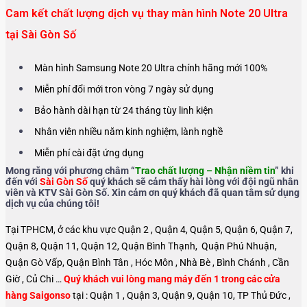
Cam kết chất lượng dịch vụ thay màn hình Note 20 Ultra
tại Sài Gòn Số
Màn hình Samsung Note 20 Ultra chính hãng mới 100%
Miễn phí đổi mới tron vòng 7 ngày sử dụng
Bảo hành dài hạn từ 24 tháng tùy linh kiện
Nhân viên nhiều năm kinh nghiệm, lành nghề
Miễn phí cài đặt ứng dụng
Mong rằng với phương châm “
Trao chất lượng – Nhận niềm tin
” khi
đến với
Sài Gòn Số
quý khách sẽ cảm thấy hài lòng với đội ngũ nhân
viên và KTV Sài Gòn Số. Xin cảm ơn quý khách đã quan tâm sử dụng
dịch vụ của chúng tôi!
Tại TPHCM, ở các khu vực Quận 2 , Quận 4, Quận 5, Quận 6, Quận 7,
Quận 8, Quận 11, Quận 12, Quận Bình Thạnh, Quận Phú Nhuận,
Quận Gò Vấp, Quận Bình Tân , Hóc Môn , Nhà Bè , Bình Chánh , Cần
Giờ , Củ Chi …
Quý khách vui lòng mang máy đến 1 trong các cửa
hàng Saigonso
tại : Quận 1 , Quận 3, Quận 9, Quận 10, TP Thủ Đức ,