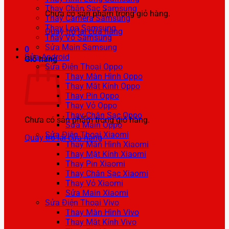
Thay Chân Sạc Samsung
Chưa có sản phẩm trong giỏ hàng.
Thay Camera Samsung
Thay Loa Samsung
Quay trở lại cửa hàng
Thay Vỏ Samsung
Sửa Main Samsung
0
Sửa Android
Giỏ hàng
Sửa Điện Thoại Oppo
Thay Màn Hình Oppo
Thay Mặt Kính Oppo
Thay Pin Oppo
Thay Vỏ Oppo
Thay Chân Sạc Oppo
Chưa có sản phẩm trong giỏ hàng.
Sửa Main Oppo
Sửa Điện Thoại Xiaomi
Quay trở lại cửa hàng
Thay Màn Hình Xiaomi
Thay Mặt Kính Xiaomi
Thay Pin Xiaomi
Thay Chân Sạc Xiaomi
Thay Vỏ Xiaomi
Sửa Main Xiaomi
Sửa Điện Thoại Vivo
Thay Màn Hình Vivo
Thay Mặt Kính Vivo