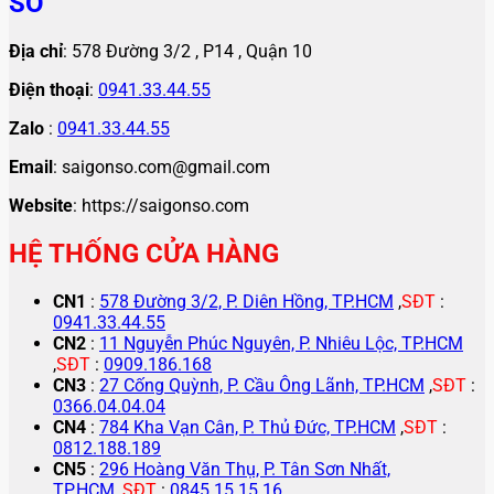
SỐ
Địa chỉ
: 578 Đường 3/2 , P14 , Quận 10
Điện thoại
:
0941.33.44.55
Zalo
:
0941.33.44.55
Email
: saigonso.com@gmail.com
Website
: https://saigonso.com
HỆ THỐNG CỬA HÀNG
CN1
:
578 Đường 3/2, P. Diên Hồng, TP.HCM
,
SĐT
:
0941.33.44.55
CN2
:
11 Nguyễn Phúc Nguyên, P. Nhiêu Lộc, TP.HCM
,
SĐT
:
0909.186.168
CN3
:
27 Cống Quỳnh, P. Cầu Ông Lãnh, TP.HCM
,
SĐT
:
0366.04.04.04
CN4
:
784 Kha Vạn Cân, P. Thủ Đức, TP.HCM
,
SĐT
:
0812.188.189
CN5
:
296 Hoàng Văn Thụ, P. Tân Sơn Nhất,
TP.HCM
,
SĐT
:
0845.15.15.16