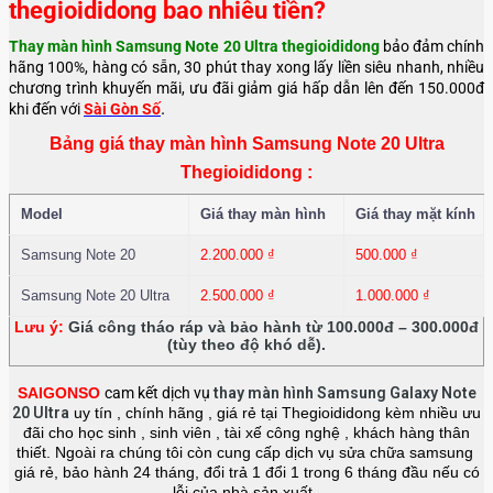
thegioididong bao nhiêu tiền?
Thay màn hình Samsung Note 20 Ultra
thegioididong
bảo đảm chính
hãng 100%, hàng có sẵn, 30 phút thay xong lấy liền siêu nhanh, nhiều
chương trình khuyến mãi, ưu đãi giảm giá hấp dẫn lên đến 150.000đ
.
khi đến với
Sài Gòn Số
Bảng giá thay màn hình Samsung Note 20 Ultra
Thegioididong :
Model
Giá thay màn hình
Giá thay mặt kính
Samsung Note 20
2.200.000
₫
500.000
₫
Samsung Note 20 Ultra
2.500.000
₫
1.000.000
₫
Lưu ý:
Giá công tháo ráp và bảo hành từ 100.000đ – 300.000đ
(tùy theo độ khó dễ).
SAIGONSO
cam kết dịch vụ
thay màn hình Samsung Galaxy Note
20 Ultra
uy tín , chính hãng , giá rẻ tại Thegioididong kèm nhiều ưu
đãi cho học sinh , sinh viên , tài xế công nghệ , khách hàng thân
thiết. Ngoài ra chúng tôi còn cung cấp dịch vụ sửa chữa samsung
giá rẻ, bảo hành 24 tháng, đổi trả 1 đổi 1 trong 6 tháng đầu nếu có
lỗi của nhà sản xuất.