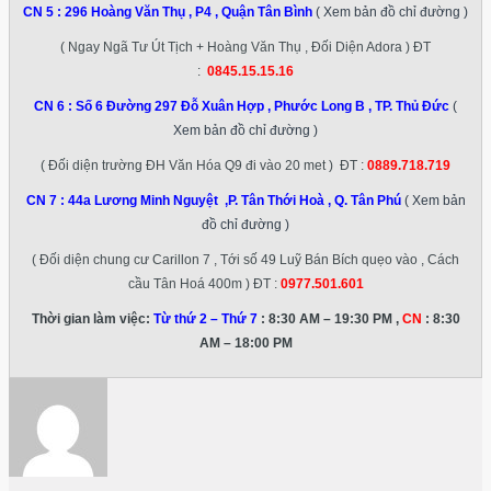
CN 5 :
296 Hoàng Văn Thụ , P4 , Quận Tân Bình
( Xem bản đồ chỉ đường )
( Ngay Ngã Tư Út Tịch + Hoàng Văn Thụ , Đối Diện Adora ) ĐT
:
0845.15.15.16
CN 6 :
Số 6 Đường 297 Đỗ Xuân Hợp , Phước Long B , TP. Thủ Đức
(
Xem bản đồ chỉ đường )
( Đối diện trường ĐH Văn Hóa Q9 đi vào 20 met ) ĐT :
0889.718.719
CN 7 :
44a Lương Minh Nguyệt ,P. Tân Thới Hoà , Q. Tân Phú
( Xem bản
đồ chỉ đường )
( Đối diện chung cư Carillon 7 , Tới số 49 Luỹ Bán Bích quẹo vào , Cách
cầu Tân Hoá 400m ) ĐT :
0977.501.601
Thời gian làm việc:
Từ thứ 2 – Thứ 7
: 8:30 AM – 19:30 PM ,
CN
: 8:30
AM – 18:00 PM