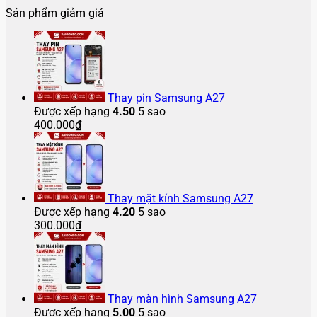
sửa
lô
ở
iPhone
chảy
bình
có
luận
Sản phẩm giảm giá
màn
Sửa
15
mực
ở
luận
bình
hình
ở
màn
Pro
màn
Sửa
luận
điện
iPhone
ở
hình
Max
hình
lỗi
thoại
13
iPhone
iPad
bị
iPhone
Samsung
iPhone
Pro
12
bị
chảy
16
Z
2025
Max
Pro
vỡ
mực
Pro
Flip
bao
bị
Max
bao
màn
Max
5
Thay pin Samsung A27
nhiêu?
vỡ
bị
nhiêu
hình
gập
Được xếp hạng
4.50
5 sao
màn
bể
tiền
lại
400.000
₫
hình
màn
bị
hình
tắt
nguồn
Thay mặt kính Samsung A27
Được xếp hạng
4.20
5 sao
300.000
₫
Thay màn hình Samsung A27
Được xếp hạng
5.00
5 sao