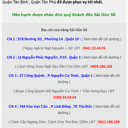
Quận Tân Bình , Quận Tân Phú
để được phục vụ tốt nhất.
Hân hạnh được chào đón quý khách đến Sài Gòn Số
Địa chỉ cửa hàng Sài Gòn Số
CN 1 :
578 Đường 3/2 , Phường 14 , Quận 10
:
( Xem bản đồ chỉ đường )
( Ngay ngã tư Ngô Nguyền + 3/2 ) ĐT :
0941.33.44.55
CN 2 :
11 Nguyễn Phúc Nguyên , P.10 , Quận 3
( Xem bản đồ chỉ đường )
( Cách Vòng Xoay Ngã Sáu Dân Chủ 20m ) ĐT :
0909.186.168
CN 3 :
27 Cống Quỳnh , P. Nguyễn Cư Trinh , Quận 1
( Xem bản đồ chỉ
đường )
( Đoạn Cống Quỳnh Nối Nguyễn Cư Trinh + Trần Hưng Đạo ) ĐT
:
0366.04.04.04
CN 4 :
784 Kha Vạn Cân , P. Linh Đông , TP. Thủ Đức
( Xem bản đồ chỉ
đường )
( Cách Cầu Ngang 20m , Cách Chợ Thủ Đức 100m ) ĐT :
0812.188.189