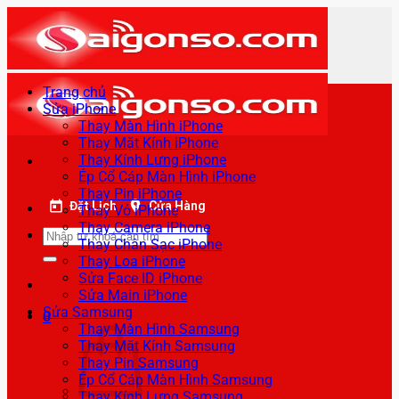
Bỏ
qua
nội
dung
Trang chủ
Sửa iPhone
Thay Màn Hình iPhone
Thay Mặt Kính iPhone
Thay Kính Lưng iPhone
Ép Cổ Cáp Màn Hình iPhone
Thay Pin iPhone
Đặt Lịch
Cửa Hàng
Thay Vỏ iPhone
Thay Camera iPhone
Tìm
Thay Chân Sạc iPhone
kiếm:
Thay Loa iPhone
Sửa Face ID iPhone
Sửa Main iPhone
Sửa Samsung
0
Thay Màn Hình Samsung
Thay Mặt Kính Samsung
Thay Pin Samsung
Ép Cổ Cáp Màn Hình Samsung
Thay Kính Lưng Samsung