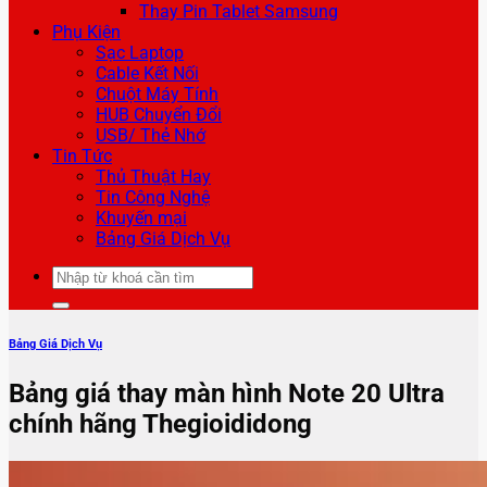
Thay Pin Tablet Samsung
Phụ Kiện
Sạc Laptop
Cable Kết Nối
Chuột Máy Tính
HUB Chuyển Đổi
USB/ Thẻ Nhớ
Tin Tức
Thủ Thuật Hay
Tin Công Nghệ
Khuyến mại
Bảng Giá Dịch Vụ
Tìm
kiếm:
Bảng Giá Dịch Vụ
Bảng giá thay màn hình Note 20 Ultra
chính hãng Thegioididong