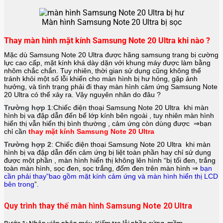
Màn hình Samsung Note 20 Ultra bị sọc
Thay màn hình mặt kính Samsung Note 20 Ultra khi nào ?
Mặc dù Samsung Note 20 Ultra được hãng
samsung
trang bị cường
lực cao cấp, mặt kính khá dày dặn với khung máy được làm bằng
nhôm chắc chắn. Tuy nhiên, thời gian sử dụng cũng không thể
tránh khỏi một số lỗi khiến cho màn hình bị hư hỏng, gặp ảnh
hưởng, và tình trạng phải đi thay màn hình cảm ứng Samsung Note
20 Ultra có thể xảy ra. Vậy nguyên nhân do đâu ?
Trường hợp 1
:Chiếc điện thoại
Samsung Note 20 Ultra
khi màn
hình bị va đập dẫn đến bể lớp kính bên ngoài , tuy nhiên màn hình
hiển thị vẫn hiển thị bình thường , cảm ứng còn dùng được ⇒bạn
chỉ cần
thay mặt kính Samsung Note 20 Ultra
Trường hợp 2
: Chiếc điện thoại
Samsung Note 20 Ultra
khi màn
hình bị va đập dẫn đến cảm ứng bị liệt toàn phần hay chỉ sử dụng
được một phần , màn hình hiển thị không lên hình “bị tối đen, trắng
toàn màn hình, sọc đen, sọc trắng, đốm đen trên màn hình ⇒
bạn
cần phải thay”bao gồm mặt kính cảm ứng và màn hình hiển thị LCD
bên trong
”.
Quy trình thay thế màn hình Samsung Note 20 Ultra