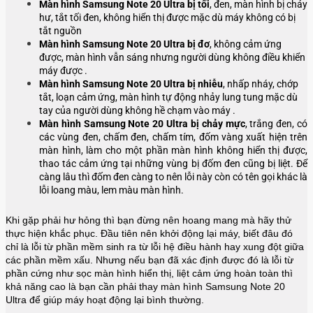
Màn hình
Samsung Note 20 Ultra
bị tối
, đen, màn hình bị cháy
hư, tắt tối đen, không hiển thị được mặc dù máy không có bị
tắt nguồn
Màn hình
Samsung Note 20 Ultra
bị đơ
, không cảm ứng
được, màn hình vẫn sáng nhưng người dùng không điều khiển
máy được .
Màn hình
Samsung Note 20 Ultra
bị nhiễu
, nhấp nháy, chớp
tắt, loạn cảm ứng, màn hình tự động nhảy lung tung mặc dù
tay của người dùng không hề chạm vào máy .
Màn hình
Samsung Note 20 Ultra
bị chảy mực
, trắng đen, có
các vùng đen, chấm đen, chấm tím, đốm vàng xuất hiện trên
màn hình, làm cho một phần màn hình không hiển thị được,
thao tác cảm ứng tại những vùng bị đốm đen cũng bị liệt. Để
càng lâu thì đốm đen càng to nên lỗi này còn có tên gọi khác là
lỗi loang màu, lem màu màn hình.
Khi gặp phải hư hỏng thì bạn đừng nên hoang mang mà hãy thử
thực hiện khắc phục. Đầu tiên nên khởi động lại máy, biết đâu đó
chỉ là lỗi từ phần mềm sinh ra từ lỗi hệ điều hành hay xung đột giữa
các phần mềm xấu. Nhưng nếu bạn đã xác định được đó là lỗi từ
phần cứng như sọc màn hình hiển thị, liệt cảm ứng hoàn toàn thì
khả năng cao là bạn cần phải thay màn hình
Samsung Note 20
Ultra
để giúp máy hoạt động lại bình thường.