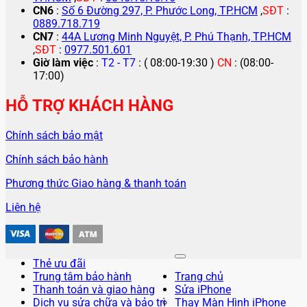
CN6
:
Số 6 Đường 297, P. Phước Long, TP.HCM
,
SĐT
:
0889.718.719
CN7
:
44A Lương Minh Nguyệt, P. Phú Thạnh, TP.HCM
,
SĐT
:
0977.501.601
Giờ làm việc
:
T2 - T7
: ( 08:00-19:30 )
CN
: (08:00-
17:00)
HỖ TRỢ KHÁCH HÀNG
Chính sách bảo mật
Chính sách bảo hành
Phương thức Giao hàng & thanh toán
Liên hệ
Thẻ ưu đãi
Trung tâm bảo hành
Trang chủ
Thanh toán và giao hàng
Sửa iPhone
Dịch vụ sửa chữa và bảo trì
Thay Màn Hình iPhone