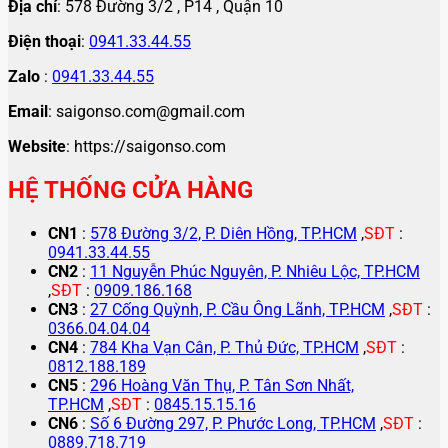
Địa chỉ
: 578 Đường 3/2 , P14 , Quận 10
Điện thoại
:
0941.33.44.55
Zalo
:
0941.33.44.55
Email
: saigonso.com@gmail.com
Website
: https://saigonso.com
HỆ THỐNG CỬA HÀNG
CN1
:
578 Đường 3/2, P. Diên Hồng, TP.HCM
,
SĐT
:
0941.33.44.55
CN2
:
11 Nguyễn Phúc Nguyên, P. Nhiêu Lộc, TP.HCM
,
SĐT
:
0909.186.168
CN3
:
27 Cống Quỳnh, P. Cầu Ông Lãnh, TP.HCM
,
SĐT
:
0366.04.04.04
CN4
:
784 Kha Vạn Cân, P. Thủ Đức, TP.HCM
,
SĐT
:
0812.188.189
CN5
:
296 Hoàng Văn Thụ, P. Tân Sơn Nhất,
TP.HCM
,
SĐT
:
0845.15.15.16
CN6
:
Số 6 Đường 297, P. Phước Long, TP.HCM
,
SĐT
:
0889.718.719