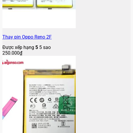
Thay pin Oppo Reno 2F
Được xếp hạng
5
5 sao
250.000
₫