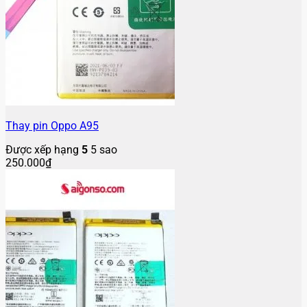
Thay pin Oppo A95
Được xếp hạng
5
5 sao
250.000
₫