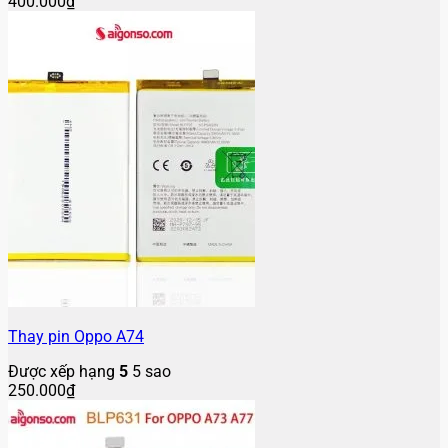
400.000
₫
Thay pin Oppo A74
Được xếp hạng
5
5 sao
250.000
₫