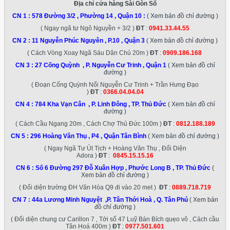
Địa chỉ cửa hàng Sài Gòn Số
CN 1 :
578 Đường 3/2 , Phường 14 , Quận 10
:
( Xem bản đồ chỉ đường )
( Ngay ngã tư Ngô Nguyền + 3/2 )
ĐT
:
0941.33.44.55
CN 2 :
11 Nguyễn Phúc Nguyên , P.10 , Quận 3
( Xem bản đồ chỉ đường )
( Cách Vòng Xoay Ngã Sáu Dân Chủ 20m )
ĐT
:
0909.186.168
CN 3 :
27 Cống Quỳnh , P. Nguyễn Cư Trinh , Quận 1
( Xem bản đồ chỉ
đường )
( Đoạn Cống Quỳnh Nối Nguyễn Cư Trinh + Trần Hưng Đạo
)
ĐT
:
0366.04.04.04
CN 4 :
784 Kha Vạn Cân , P. Linh Đông , TP. Thủ Đức
( Xem bản đồ chỉ
đường )
( Cách Cầu Ngang 20m , Cách Chợ Thủ Đức 100m )
ĐT
:
0812.188.189
CN 5 :
296 Hoàng Văn Thụ , P4 , Quận Tân Bình
( Xem bản đồ chỉ đường )
( Ngay Ngã Tư Út Tịch + Hoàng Văn Thụ , Đối Diện
Adora )
ĐT
:
0845.15.15.16
CN 6 :
Số 6 Đường 297 Đỗ Xuân Hợp , Phước Long B , TP. Thủ Đức
(
Xem bản đồ chỉ đường )
( Đối diện trường ĐH Văn Hóa Q9 đi vào 20 met )
ĐT
:
0889.718.719
CN 7 :
44a Lương Minh Nguyệt ,P. Tân Thới Hoà , Q. Tân Phú
( Xem bản
đồ chỉ đường )
( Đối diện chung cư Carillon 7 , Tới số 47 Luỹ Bán Bích quẹo vô , Cách cầu
Tân Hoá 400m )
ĐT
:
0977.501.601