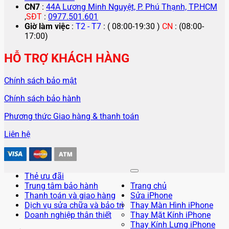
CN7
:
44A Lương Minh Nguyệt, P. Phú Thạnh, TP.HCM
,
SĐT
:
0977.501.601
Giờ làm việc
:
T2 - T7
: ( 08:00-19:30 )
CN
: (08:00-
17:00)
HỖ TRỢ KHÁCH HÀNG
Chính sách bảo mật
Chính sách bảo hành
Phương thức Giao hàng & thanh toán
Liên hệ
Thẻ ưu đãi
Trung tâm bảo hành
Trang chủ
Thanh toán và giao hàng
Sửa iPhone
Dịch vụ sửa chữa và bảo trì
Thay Màn Hình iPhone
Doanh nghiệp thân thiết
Thay Mặt Kính iPhone
Thay Kính Lưng iPhone