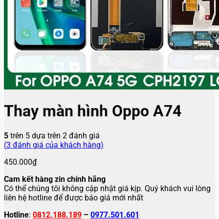
Thay màn hình Oppo A74
5
trên 5 dựa trên
2
đánh giá
(
3
đánh giá của khách hàng)
450.000
₫
Cam kết hàng zin chính hãng
Có thể chúng tôi không cập nhật giá kịp. Quý khách vui lòng
liên hệ hotline để được báo giá mới nhất
Hotline
:
0812.188.189
–
0977.501.601