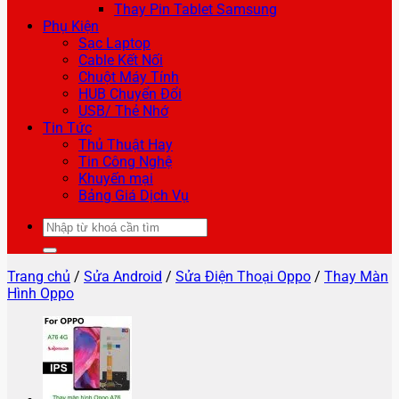
Thay Pin Tablet Samsung
Phụ Kiện
Sạc Laptop
Cable Kết Nối
Chuột Máy Tính
HUB Chuyển Đổi
USB/ Thẻ Nhớ
Tin Tức
Thủ Thuật Hay
Tin Công Nghệ
Khuyến mại
Bảng Giá Dịch Vụ
Tìm
kiếm:
Trang chủ
/
Sửa Android
/
Sửa Điện Thoại Oppo
/
Thay Màn
Hình Oppo