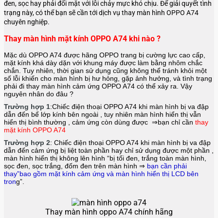
đen, sọc hay phải đối mặt với lỗi chảy mực khó chịu. Để giải quyết tình
trạng này, có thể bạn sẽ cần tới dịch vụ thay màn hình OPPO A74
chuyên nghiệp.
Thay màn hình mặt kính OPPO A74 khi nào ?
Mặc dù OPPO A74 được hãng
OPPO
trang bị cường lực cao cấp,
mặt kính khá dày dặn với khung máy được làm bằng nhôm chắc
chắn. Tuy nhiên, thời gian sử dụng cũng không thể tránh khỏi một
số lỗi khiến cho màn hình bị hư hỏng, gặp ảnh hưởng, và tình trạng
phải đi thay màn hình cảm ứng OPPO A74 có thể xảy ra. Vậy
nguyên nhân do đâu ?
Trường hợp 1
:Chiếc điện thoại
OPPO A74
khi màn hình bị va đập
dẫn đến bể lớp kính bên ngoài , tuy nhiên màn hình hiển thị vẫn
hiển thị bình thường , cảm ứng còn dùng được ⇒bạn chỉ cần
thay
mặt kính OPPO A74
Trường hợp 2
: Chiếc điện thoại
OPPO A74
khi màn hình bị va đập
dẫn đến cảm ứng bị liệt toàn phần hay chỉ sử dụng được một phần ,
màn hình hiển thị không lên hình “bị tối đen, trắng toàn màn hình,
sọc đen, sọc trắng, đốm đen trên màn hình ⇒
bạn cần phải
thay”bao gồm mặt kính cảm ứng và màn hình hiển thị LCD bên
tron
g”.
Thay màn hình oppo A74 chính hãng