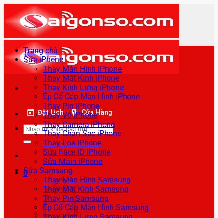
Bỏ
qua
nội
dung
Trang chủ
Sửa iPhone
Thay Màn Hình iPhone
Thay Mặt Kính iPhone
Thay Kính Lưng iPhone
Ép Cổ Cáp Màn Hình iPhone
Thay Pin iPhone
Đặt Lịch
Cửa Hàng
Thay Vỏ iPhone
Thay Camera iPhone
Tìm
Thay Chân Sạc iPhone
kiếm:
Thay Loa iPhone
Sửa Face ID iPhone
Sửa Main iPhone
Sửa Samsung
0
Thay Màn Hình Samsung
Thay Mặt Kính Samsung
Thay Pin Samsung
Ép Cổ Cáp Màn Hình Samsung
Thay Kính Lưng Samsung