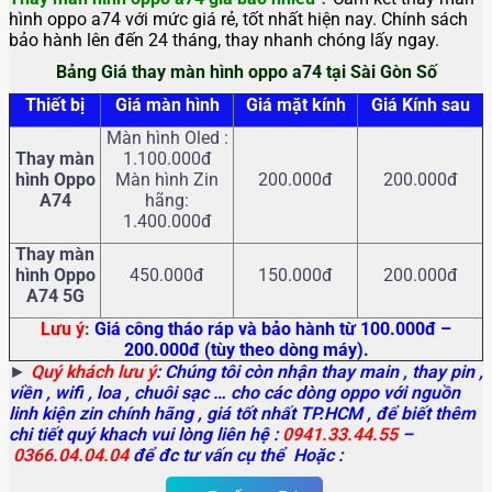
hình oppo a74 với mức giá rẻ, tốt nhất hiện nay. Chính sách
bảo hành lên đến 24 tháng, thay nhanh chóng lấy ngay.
Bảng Giá thay màn hình oppo a74 tại Sài Gòn Số
Thiết bị
Giá màn hình
Giá mặt kính
Giá Kính sau
Màn hình Oled :
Thay màn
1.100.000đ
hình Oppo
Màn hình Zin
200.000đ
200.000đ
A74
hãng:
1.400.000đ
Thay màn
hình Oppo
450.000đ
150.000đ
200.000đ
A74 5G
Lưu ý
:
Giá công tháo ráp và bảo hành từ 100.000đ –
200.000đ (tùy theo dòng máy).
►
Quý khách lưu ý
: Chúng tôi còn nhận thay main
, thay pin ,
viền , wifi , loa , chuôi sạc … cho các dòng oppo với nguồn
linh kiện zin chính hãng , giá tốt nhất TP.HCM , để biết thêm
chi tiết quý khach vui lòng liên hệ :
0941.33.44.55
–
0366.04.04.04
để đc tư vấn cụ thể Hoặc :