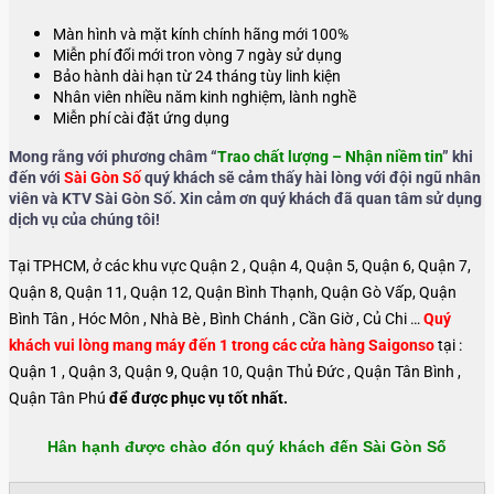
Màn hình và mặt kính chính hãng mới 100%
Miễn phí đổi mới tron vòng 7 ngày sử dụng
Bảo hành dài hạn từ 24 tháng tùy linh kiện
Nhân viên nhiều năm kinh nghiệm, lành nghề
Miễn phí cài đặt ứng dụng
Mong rằng với phương châm “
Trao chất lượng – Nhận niềm tin
” khi
đến với
Sài Gòn Số
quý khách sẽ cảm thấy hài lòng với đội ngũ nhân
viên và KTV Sài Gòn Số. Xin cảm ơn quý khách đã quan tâm sử dụng
dịch vụ của chúng tôi!
Tại TPHCM, ở các khu vực Quận 2 , Quận 4, Quận 5, Quận 6, Quận 7,
Quận 8, Quận 11, Quận 12, Quận Bình Thạnh, Quận Gò Vấp, Quận
Bình Tân , Hóc Môn , Nhà Bè , Bình Chánh , Cần Giờ , Củ Chi …
Quý
khách vui lòng mang máy đến 1 trong các cửa hàng Saigonso
tại :
Quận 1 , Quận 3, Quận 9, Quận 10, Quận Thủ Đức , Quận Tân Bình ,
Quận Tân Phú
để được phục vụ tốt nhất.
Hân hạnh được chào đón quý khách đến Sài Gòn Số