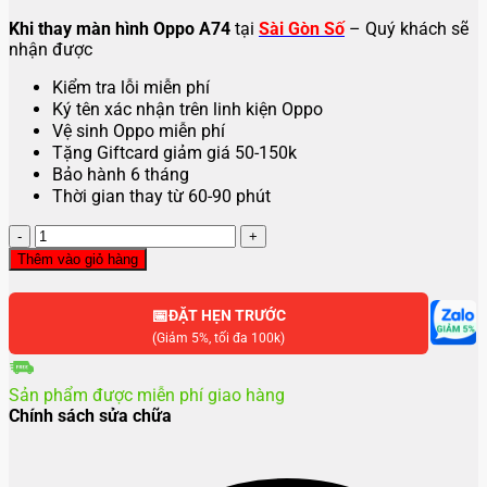
Khi thay màn hình Oppo A74
tại
Sài Gòn Số
– Quý khách sẽ
nhận được
Kiểm tra lỗi miễn phí
Ký tên xác nhận trên linh kiện Oppo
Vệ sinh Oppo miễn phí
Tặng Giftcard giảm giá 50-150k
Bảo hành 6 tháng
Thời gian thay từ 60-90 phút
Thay
màn
Thêm vào giỏ hàng
hình
Oppo
📅
A74
ĐẶT HẸN TRƯỚC
số
(Giảm 5%, tối đa 100k)
lượng
Sản phẩm được miễn phí giao hàng
Chính sách sửa chữa