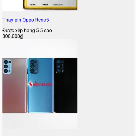
Thay pin Oppo Reno5
Được xếp hạng
5
5 sao
300.000
₫