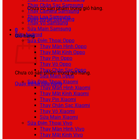
Thay Chân Sạc Samsung
Chưa có sản phẩm trong giỏ hàng.
Thay Camera Samsung
Thay Loa Samsung
Quay trở lại cửa hàng
Thay Vỏ Samsung
Sửa Main Samsung
0
Sửa Android
Giỏ hàng
Sửa Điện Thoại Oppo
Thay Màn Hình Oppo
Thay Mặt Kính Oppo
Thay Pin Oppo
Thay Vỏ Oppo
Thay Chân Sạc Oppo
Chưa có sản phẩm trong giỏ hàng.
Sửa Main Oppo
Sửa Điện Thoại Xiaomi
Quay trở lại cửa hàng
Thay Màn Hình Xiaomi
Thay Mặt Kính Xiaomi
Thay Pin Xiaomi
Thay Chân Sạc Xiaomi
Thay Vỏ Xiaomi
Sửa Main Xiaomi
Sửa Điện Thoại Vivo
Thay Màn Hình Vivo
Thay Mặt Kính Vivo