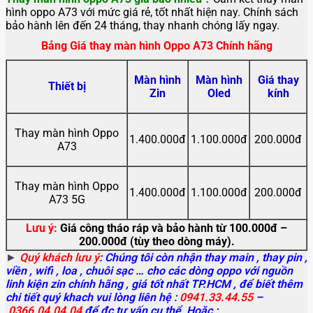
hình oppo A73 với mức giá rẻ, tốt nhất hiện nay. Chính sách
bảo hành lên đến 24 tháng, thay nhanh chóng lấy ngay.
Bảng Giá thay màn hình Oppo A73 Chính hãng
Màn hình
Màn hình
Giá thay
Thiết bị
Zin
Oled
kính
Thay màn hình Oppo
1.400.000đ
1.100.000đ
200.000đ
A73
Thay màn hình Oppo
1.400.000đ
1.100.000đ
200.000đ
A73 5G
Lưu ý:
Giá công tháo ráp và bảo hành từ 100.000đ –
200.000đ (tùy theo dòng máy).
►
Quý khách lưu ý
: Chúng tôi còn nhận thay main
, thay pin ,
viền , wifi , loa , chuôi sạc … cho các dòng oppo với nguồn
linh kiện zin chính hãng , giá tốt nhất TP.HCM , để biết thêm
chi tiết quý khach vui lòng liên hệ :
0941.33.44.55
–
0366.04.04.04
để đc tư vấn cụ thể Hoặc :