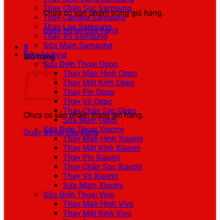
Thay Chân Sạc Samsung
Chưa có sản phẩm trong giỏ hàng.
Thay Camera Samsung
Thay Loa Samsung
Quay trở lại cửa hàng
Thay Vỏ Samsung
Sửa Main Samsung
0
Sửa Android
Giỏ hàng
Sửa Điện Thoại Oppo
Thay Màn Hình Oppo
Thay Mặt Kính Oppo
Thay Pin Oppo
Thay Vỏ Oppo
Thay Chân Sạc Oppo
Chưa có sản phẩm trong giỏ hàng.
Sửa Main Oppo
Sửa Điện Thoại Xiaomi
Quay trở lại cửa hàng
Thay Màn Hình Xiaomi
Thay Mặt Kính Xiaomi
Thay Pin Xiaomi
Thay Chân Sạc Xiaomi
Thay Vỏ Xiaomi
Sửa Main Xiaomi
Sửa Điện Thoại Vivo
Thay Màn Hình Vivo
Thay Mặt Kính Vivo