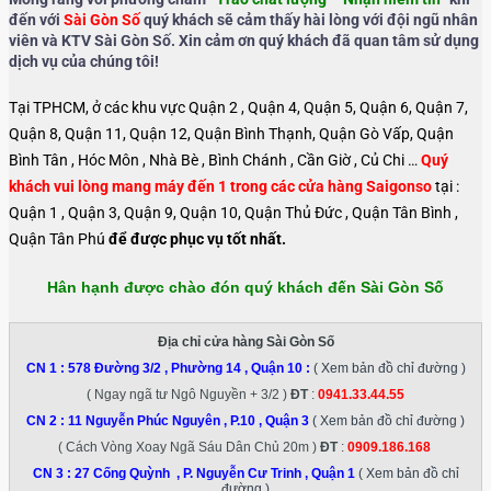
đến với
Sài Gòn Số
quý khách sẽ cảm thấy hài lòng với đội ngũ nhân
viên và KTV Sài Gòn Số. Xin cảm ơn quý khách đã quan tâm sử dụng
dịch vụ của chúng tôi!
Tại TPHCM, ở các khu vực Quận 2 , Quận 4, Quận 5, Quận 6, Quận 7,
Quận 8, Quận 11, Quận 12, Quận Bình Thạnh, Quận Gò Vấp, Quận
Bình Tân , Hóc Môn , Nhà Bè , Bình Chánh , Cần Giờ , Củ Chi …
Quý
khách vui lòng mang máy đến 1 trong các cửa hàng Saigonso
tại :
Quận 1 , Quận 3, Quận 9, Quận 10, Quận Thủ Đức , Quận Tân Bình ,
Quận Tân Phú
để được phục vụ tốt nhất.
Hân hạnh được chào đón quý khách đến Sài Gòn Số
Địa chỉ cửa hàng Sài Gòn Số
CN 1 :
578 Đường 3/2 , Phường 14 , Quận 10
:
( Xem bản đồ chỉ đường )
( Ngay ngã tư Ngô Nguyền + 3/2 )
ĐT
:
0941.33.44.55
CN 2 :
11 Nguyễn Phúc Nguyên , P.10 , Quận 3
( Xem bản đồ chỉ đường )
( Cách Vòng Xoay Ngã Sáu Dân Chủ 20m )
ĐT
:
0909.186.168
CN 3 :
27 Cống Quỳnh , P. Nguyễn Cư Trinh , Quận 1
( Xem bản đồ chỉ
đường )