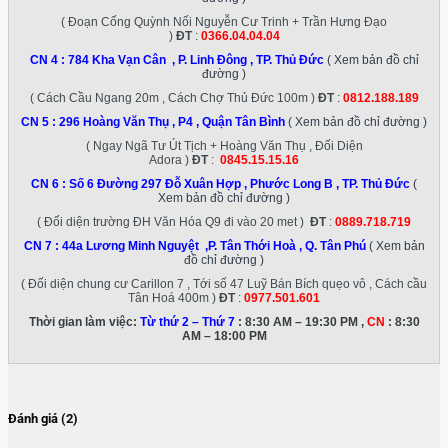
( Đoạn Cống Quỳnh Nối Nguyễn Cư Trinh + Trần Hưng Đạo
)
ĐT
:
0366.04.04.04
CN 4 :
784 Kha Vạn Cân , P. Linh Đông , TP. Thủ Đức
( Xem bản đồ chỉ
đường )
( Cách Cầu Ngang 20m , Cách Chợ Thủ Đức 100m )
ĐT
:
0812.188.189
CN 5 :
296 Hoàng Văn Thụ , P4 , Quận Tân Bình
( Xem bản đồ chỉ đường )
( Ngay Ngã Tư Út Tịch + Hoàng Văn Thụ , Đối Diện
Adora )
ĐT
:
0845.15.15.16
CN 6 :
Số 6 Đường 297 Đỗ Xuân Hợp , Phước Long B , TP. Thủ Đức
(
Xem bản đồ chỉ đường )
( Đối diện trường ĐH Văn Hóa Q9 đi vào 20 met )
ĐT
:
0889.718.719
CN 7 :
44a Lương Minh Nguyệt ,P. Tân Thới Hoà , Q. Tân Phú
( Xem bản
đồ chỉ đường )
( Đối diện chung cư Carillon 7 , Tới số 47 Luỹ Bán Bích quẹo vô , Cách cầu
Tân Hoá 400m )
ĐT
:
0977.501.601
Thời gian làm việc:
Từ thứ 2 – Thứ 7
: 8:30 AM – 19:30 PM ,
CN
: 8:30
AM – 18:00 PM
Đánh giá (2)