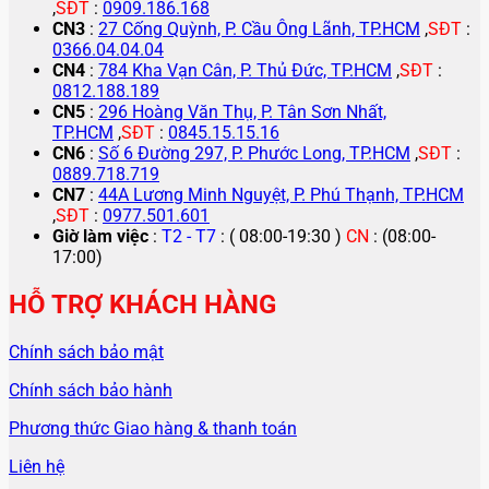
,
SĐT
:
0909.186.168
CN3
:
27 Cống Quỳnh, P. Cầu Ông Lãnh, TP.HCM
,
SĐT
:
0366.04.04.04
CN4
:
784 Kha Vạn Cân, P. Thủ Đức, TP.HCM
,
SĐT
:
0812.188.189
CN5
:
296 Hoàng Văn Thụ, P. Tân Sơn Nhất,
TP.HCM
,
SĐT
:
0845.15.15.16
CN6
:
Số 6 Đường 297, P. Phước Long, TP.HCM
,
SĐT
:
0889.718.719
CN7
:
44A Lương Minh Nguyệt, P. Phú Thạnh, TP.HCM
,
SĐT
:
0977.501.601
Giờ làm việc
:
T2 - T7
: ( 08:00-19:30 )
CN
: (08:00-
17:00)
HỖ TRỢ KHÁCH HÀNG
Chính sách bảo mật
Chính sách bảo hành
Phương thức Giao hàng & thanh toán
Liên hệ