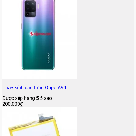
Thay kính sau lưng Oppo A94
Được xếp hạng
5
5 sao
200.000
₫