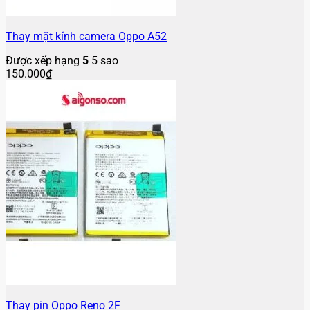
Thay mặt kính camera Oppo A52
Được xếp hạng
5
5 sao
150.000
₫
Thay pin Oppo Reno 2F