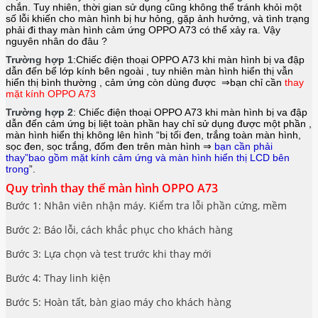
chắn. Tuy nhiên, thời gian sử dụng cũng không thể tránh khỏi một
số lỗi khiến cho màn hình bị hư hỏng, gặp ảnh hưởng, và tình trạng
phải đi thay màn hình cảm ứng OPPO A73 có thể xảy ra. Vậy
nguyên nhân do đâu ?
Trường hợp 1
:Chiếc điện thoại
OPPO A73
khi màn hình bị va đập
dẫn đến bể lớp kính bên ngoài , tuy nhiên màn hình hiển thị vẫn
hiển thị bình thường , cảm ứng còn dùng được ⇒bạn chỉ cần
thay
mặt kính OPPO A73
Trường hợp 2
: Chiếc điện thoại
OPPO A73
khi màn hình bị va đập
dẫn đến cảm ứng bị liệt toàn phần hay chỉ sử dụng được một phần ,
màn hình hiển thị không lên hình “bị tối đen, trắng toàn màn hình,
sọc đen, sọc trắng, đốm đen trên màn hình ⇒
bạn cần phải
thay”bao gồm mặt kính cảm ứng và màn hình hiển thị LCD bên
trong
”.
Quy trình thay thế màn hình OPPO A73
Bước 1: Nhân viên nhận máy. Kiểm tra lỗi phần cứng, mềm
Bước 2: Báo lỗi, cách khắc phục cho khách hàng
Bước 3: Lựa chọn và test trước khi thay mới
Bước 4: Thay linh kiện
Bước 5: Hoàn tất, bàn giao máy cho khách hàng