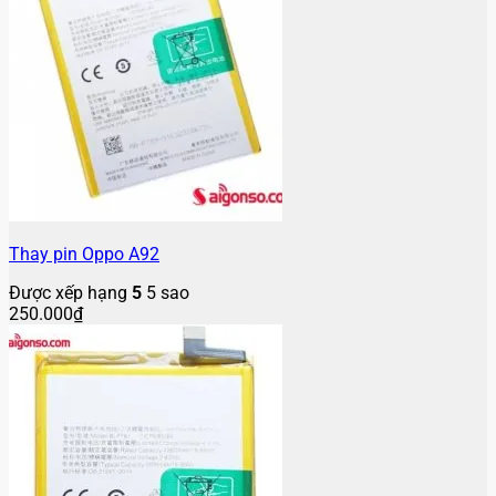
Thay pin Oppo A92
Được xếp hạng
5
5 sao
250.000
₫