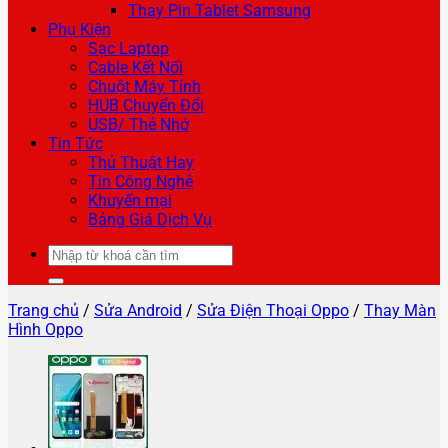
Thay Pin Tablet Samsung
Phụ Kiện
Sạc Laptop
Cable Kết Nối
Chuột Máy Tính
HUB Chuyển Đổi
USB/ Thẻ Nhớ
Tin Tức
Thủ Thuật Hay
Tin Công Nghệ
Khuyến mại
Bảng Giá Dịch Vụ
Tìm
kiếm:
Trang chủ
/
Sửa Android
/
Sửa Điện Thoại Oppo
/
Thay Màn
Hình Oppo