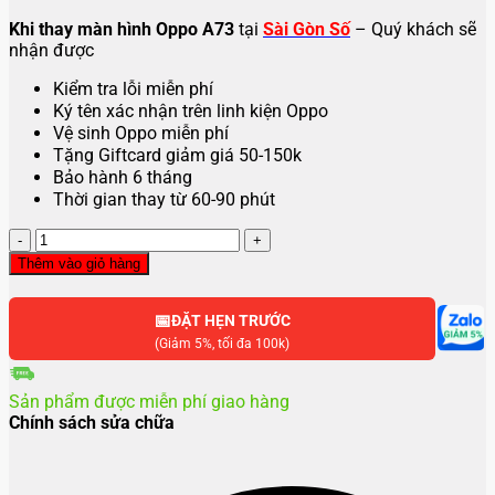
Khi thay màn hình Oppo A73
tại
Sài Gòn Số
– Quý khách sẽ
nhận được
Kiểm tra lỗi miễn phí
Ký tên xác nhận trên linh kiện Oppo
Vệ sinh Oppo miễn phí
Tặng Giftcard giảm giá 50-150k
Bảo hành 6 tháng
Thời gian thay từ 60-90 phút
Thay
màn
Thêm vào giỏ hàng
hình
Oppo
📅
A73
ĐẶT HẸN TRƯỚC
số
(Giảm 5%, tối đa 100k)
lượng
Sản phẩm được miễn phí giao hàng
Chính sách sửa chữa