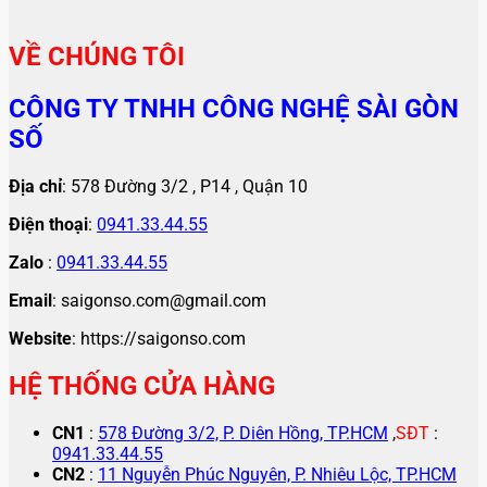
VỀ CHÚNG TÔI
CÔNG TY TNHH CÔNG NGHỆ SÀI GÒN
SỐ
Địa chỉ
: 578 Đường 3/2 , P14 , Quận 10
Điện thoại
:
0941.33.44.55
Zalo
:
0941.33.44.55
Email
: saigonso.com@gmail.com
Website
: https://saigonso.com
HỆ THỐNG CỬA HÀNG
CN1
:
578 Đường 3/2, P. Diên Hồng, TP.HCM
,
SĐT
:
0941.33.44.55
CN2
:
11 Nguyễn Phúc Nguyên, P. Nhiêu Lộc, TP.HCM