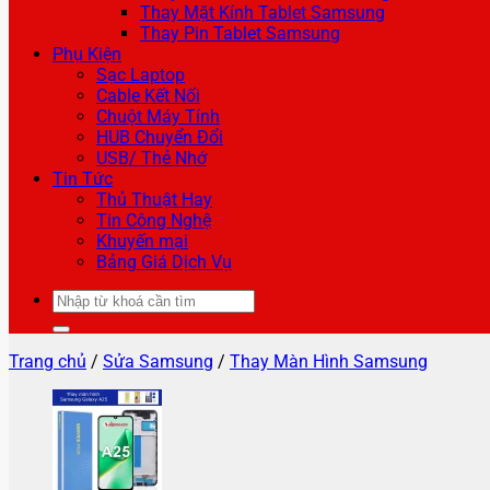
Thay Mặt Kính Tablet Samsung
Thay Pin Tablet Samsung
Phụ Kiện
Sạc Laptop
Cable Kết Nối
Chuột Máy Tính
HUB Chuyển Đổi
USB/ Thẻ Nhớ
Tin Tức
Thủ Thuật Hay
Tin Công Nghệ
Khuyến mại
Bảng Giá Dịch Vụ
Tìm
kiếm:
Trang chủ
/
Sửa Samsung
/
Thay Màn Hình Samsung