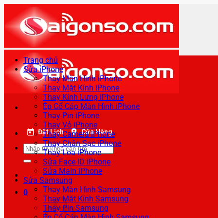
Bỏ
qua
nội
dung
Trang chủ
Sửa iPhone
Thay Màn Hình iPhone
Thay Mặt Kính iPhone
Thay Kính Lưng iPhone
Ép Cổ Cáp Màn Hình iPhone
Thay Pin iPhone
Thay Vỏ iPhone
Đặt Lịch
Cửa Hàng
Thay Camera iPhone
Thay Chân Sạc iPhone
Tìm
Thay Loa iPhone
kiếm:
Sửa Face ID iPhone
Sửa Main iPhone
Sửa Samsung
Thay Màn Hình Samsung
0
Thay Mặt Kính Samsung
Thay Pin Samsung
Ép Cổ Cáp Màn Hình Samsung