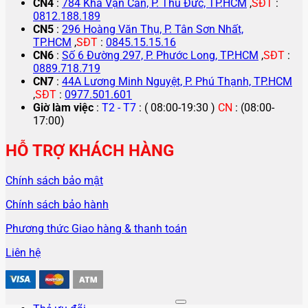
CN4
:
784 Kha Vạn Cân, P. Thủ Đức, TP.HCM
,
SĐT
:
0812.188.189
CN5
:
296 Hoàng Văn Thụ, P. Tân Sơn Nhất,
TP.HCM
,
SĐT
:
0845.15.15.16
CN6
:
Số 6 Đường 297, P. Phước Long, TP.HCM
,
SĐT
:
0889.718.719
CN7
:
44A Lương Minh Nguyệt, P. Phú Thạnh, TP.HCM
,
SĐT
:
0977.501.601
Giờ làm việc
:
T2 - T7
: ( 08:00-19:30 )
CN
: (08:00-
17:00)
HỖ TRỢ KHÁCH HÀNG
Chính sách bảo mật
Chính sách bảo hành
Phương thức Giao hàng & thanh toán
Liên hệ