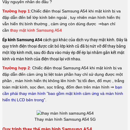
Vậy nguyên nhân do đâu ?
Trường hợp 1
:Chiếc điện thoại Samsung A54
khi mặt kính bị va
đập dẫn đến bể lớp kính bên ngoài , tuy nhiên màn hình hiển thị
vẫn hiển thị bình thường , cảm ứng còn dùng được ⇒bạn chỉ
cần
thay mặt kính Samsung A54
Ép kính Samsung A54
cách gọi khác của dịch vụ thay mặt kính. Đây là
quy trình điện thoại được cắt bỏ lớp kính cũ đã bị nứt vỡ để thay bằng
một lớp kính mới, sau đó đưa vào máy ép để ép lại nhằm gắn kết mặt
kính và màn hình của điện thoại lại với nhau.
Trường hợp 2
: Chiếc điện thoại Samsung A54
khi mặt kính bị va
đập dẫn đến cảm ứng bị liệt toàn phần hay chỉ sử dụng được một
phần , màn hình hiển thị không lên hình “bị tối đen, đổ mực , trắng
toàn mặt kính, sọc đen, sọc trắng, đốm đen trên màn hình ⇒
bạn
cần phải thay màn hình ”bao gồm mặt kính cảm ứng và màn hình
hiển thị LCD bên trong
”.
Thay màn hình Samsung A54 5G
Quy trình thay thế màn hình Samsung A54