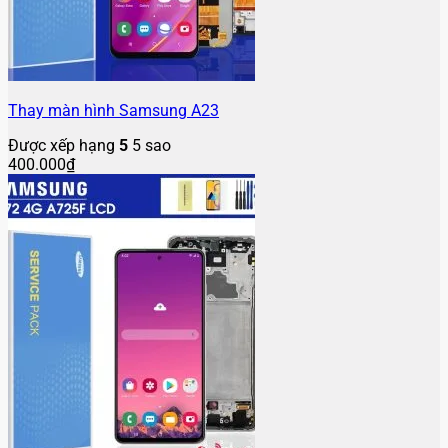
Thay màn hình Samsung A23
Được xếp hạng
5
5 sao
400.000
₫