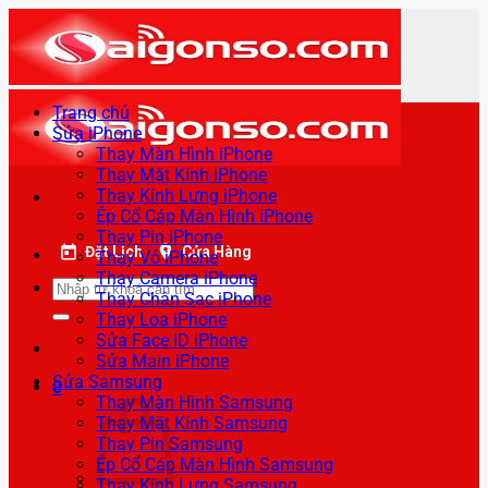
Bỏ
qua
nội
dung
Trang chủ
Sửa iPhone
Thay Màn Hình iPhone
Thay Mặt Kính iPhone
Thay Kính Lưng iPhone
Ép Cổ Cáp Màn Hình iPhone
Thay Pin iPhone
Đặt Lịch
Cửa Hàng
Thay Vỏ iPhone
Thay Camera iPhone
Tìm
Thay Chân Sạc iPhone
kiếm:
Thay Loa iPhone
Sửa Face ID iPhone
Sửa Main iPhone
Sửa Samsung
0
Thay Màn Hình Samsung
Thay Mặt Kính Samsung
Thay Pin Samsung
Ép Cổ Cáp Màn Hình Samsung
Thay Kính Lưng Samsung