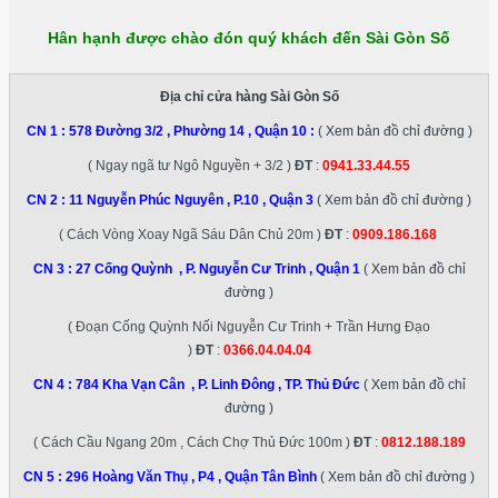
Hân hạnh được chào đón quý khách đến Sài Gòn Số
Địa chỉ cửa hàng Sài Gòn Số
CN 1 :
578 Đường 3/2 , Phường 14 , Quận 10
:
( Xem bản đồ chỉ đường )
( Ngay ngã tư Ngô Nguyền + 3/2 )
ĐT
:
0941.33.44.55
CN 2 :
11 Nguyễn Phúc Nguyên , P.10 , Quận 3
( Xem bản đồ chỉ đường )
( Cách Vòng Xoay Ngã Sáu Dân Chủ 20m )
ĐT
:
0909.186.168
CN 3 :
27 Cống Quỳnh , P. Nguyễn Cư Trinh , Quận 1
( Xem bản đồ chỉ
đường )
( Đoạn Cống Quỳnh Nối Nguyễn Cư Trinh + Trần Hưng Đạo
)
ĐT
:
0366.04.04.04
CN 4 :
784 Kha Vạn Cân , P. Linh Đông , TP. Thủ Đức
( Xem bản đồ chỉ
đường )
( Cách Cầu Ngang 20m , Cách Chợ Thủ Đức 100m )
ĐT
:
0812.188.189
CN 5 :
296 Hoàng Văn Thụ , P4 , Quận Tân Bình
( Xem bản đồ chỉ đường )