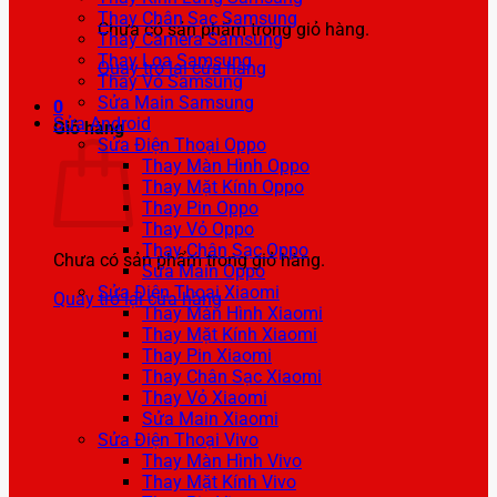
Thay Chân Sạc Samsung
Chưa có sản phẩm trong giỏ hàng.
Thay Camera Samsung
Thay Loa Samsung
Quay trở lại cửa hàng
Thay Vỏ Samsung
Sửa Main Samsung
0
Sửa Android
Giỏ hàng
Sửa Điện Thoại Oppo
Thay Màn Hình Oppo
Thay Mặt Kính Oppo
Thay Pin Oppo
Thay Vỏ Oppo
Thay Chân Sạc Oppo
Chưa có sản phẩm trong giỏ hàng.
Sửa Main Oppo
Sửa Điện Thoại Xiaomi
Quay trở lại cửa hàng
Thay Màn Hình Xiaomi
Thay Mặt Kính Xiaomi
Thay Pin Xiaomi
Thay Chân Sạc Xiaomi
Thay Vỏ Xiaomi
Sửa Main Xiaomi
Sửa Điện Thoại Vivo
Thay Màn Hình Vivo
Thay Mặt Kính Vivo