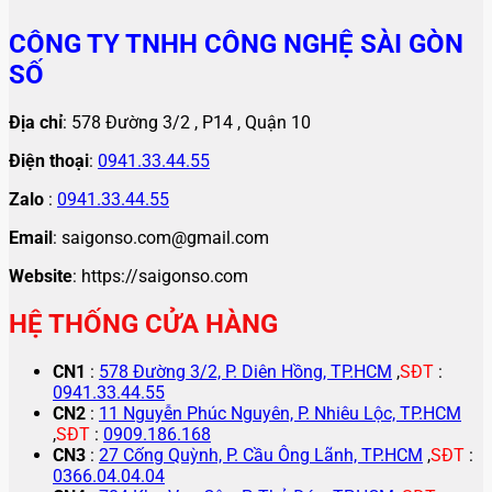
CÔNG TY TNHH CÔNG NGHỆ SÀI GÒN
SỐ
Địa chỉ
: 578 Đường 3/2 , P14 , Quận 10
Điện thoại
:
0941.33.44.55
Zalo
:
0941.33.44.55
Email
: saigonso.com@gmail.com
Website
: https://saigonso.com
HỆ THỐNG CỬA HÀNG
CN1
:
578 Đường 3/2, P. Diên Hồng, TP.HCM
,
SĐT
:
0941.33.44.55
CN2
:
11 Nguyễn Phúc Nguyên, P. Nhiêu Lộc, TP.HCM
,
SĐT
:
0909.186.168
CN3
:
27 Cống Quỳnh, P. Cầu Ông Lãnh, TP.HCM
,
SĐT
:
0366.04.04.04