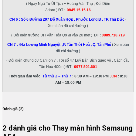
( Ngay Ngã Tư Út Tịch + Hoàng Văn Thụ , Đối Diện
Adora )
ĐT
:
0845.15.15.16
CN 6 :
Số 6 Đường 297 Đỗ Xuân Hợp , Phước Long B , TP. Thủ Đức
(
Xem bản đồ chỉ đường )
( Đối diện trường ĐH Văn Hóa Q9 đi vào 20 met )
ĐT
:
0889.718.719
CN 7 :
44a Lương Minh Nguyệt ,P. Tân Thới Hoà , Q. Tân Phú
( Xem bản
đồ chỉ đường )
( Đối diện chung cư Carillon 7 , Tới số 47 Luỹ Bán Bích quẹo vô , Cách cầu
Tân Hoá 400m )
ĐT
:
0977.501.601
Thời gian làm việc:
Từ thứ 2 – Thứ 7
: 8:30 AM – 19:30 PM ,
CN
: 8:30
AM – 18:00 PM
Đánh giá (2)
2 đánh giá cho
Thay màn hình Samsung