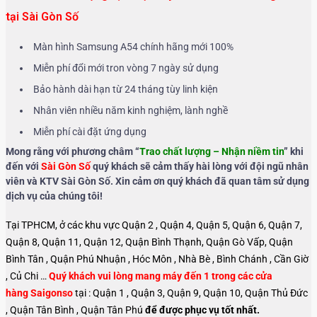
tại Sài Gòn Số
Màn hình Samsung A54 chính hãng mới 100%
Miễn phí đổi mới tron vòng 7 ngày sử dụng
Bảo hành dài hạn từ 24 tháng tùy linh kiện
Nhân viên nhiều năm kinh nghiệm, lành nghề
Miễn phí cài đặt ứng dụng
Mong rằng với phương châm “
Trao chất lượng – Nhận niềm tin
” khi
đến với
Sài Gòn Số
quý khách sẽ cảm thấy hài lòng với đội ngũ nhân
viên và KTV Sài Gòn Số. Xin cảm ơn quý khách đã quan tâm sử dụng
dịch vụ của chúng tôi!
Tại TPHCM, ở các khu vực Quận 2 , Quận 4, Quận 5, Quận 6, Quận 7,
Quận 8, Quận 11, Quận 12, Quận Bình Thạnh, Quận Gò Vấp, Quận
Bình Tân , Quận Phú Nhuận , Hóc Môn , Nhà Bè , Bình Chánh , Cần Giờ
, Củ Chi …
Quý khách vui lòng mang máy đến 1 trong các cửa
hàng Saigonso
tại : Quận 1 , Quận 3, Quận 9, Quận 10, Quận Thủ Đức
, Quận Tân Bình , Quận Tân Phú
để được phục vụ tốt nhất.