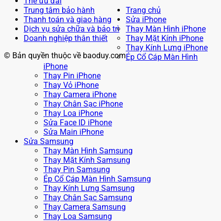
Thẻ ưu đãi
Trung tâm bảo hành
Trang chủ
Thanh toán và giao hàng
Sửa iPhone
Dịch vụ sửa chữa và bảo trì
Thay Màn Hình iPhone
Doanh nghiệp thân thiết
Thay Mặt Kính iPhone
Thay Kính Lưng iPhone
© Bản quyền thuộc về baoduy.com
Ép Cổ Cáp Màn Hình
iPhone
Thay Pin iPhone
Thay Vỏ iPhone
Thay Camera iPhone
Thay Chân Sạc iPhone
Thay Loa iPhone
Sửa Face ID iPhone
Sửa Main iPhone
Sửa Samsung
Thay Màn Hình Samsung
Thay Mặt Kính Samsung
Thay Pin Samsung
Ép Cổ Cáp Màn Hình Samsung
Thay Kính Lưng Samsung
Thay Chân Sạc Samsung
Thay Camera Samsung
Thay Loa Samsung