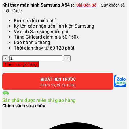
Khi thay màn hình Samsung A54
tại
Sài Gòn Số
– Quý khách sẽ
nhận được
Kiểm tra lỗi miễn phí
Ký tên xác nhận trên linh kiện Samsung
Vệ sinh Samsung miễn phí
Tặng Giftcard giảm giá 50-150k
Bảo hành 6 tháng
Thời gian thay từ 60-120 phút
Thay
màn
Thêm vào giỏ hàng
hình
Samsung
📅
A54
ĐẶT HẸN TRƯỚC
số
(Giảm 5%, tối đa 100k)
lượng
Sản phẩm được miễn phí giao hàng
Chính sách sửa chữa