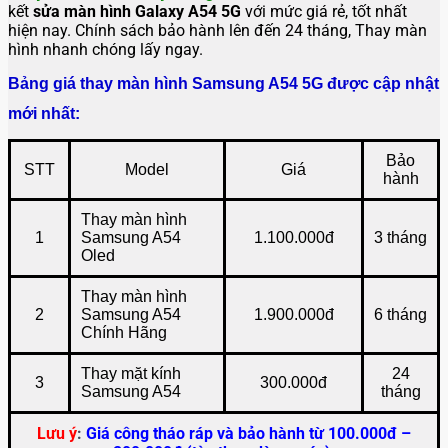
kết
sửa
màn hình Galaxy A54 5G
với mức giá rẻ, tốt nhất
hiện nay. Chính sách bảo hành lên đến 24 tháng, Thay màn
hình nhanh chóng lấy ngay.
Bảng giá thay màn hình Samsung A54 5G được cập nhật
mới nhất:
Bảo
STT
Model
Giá
hành
Thay màn hình
1
Samsung A54
1.100.000đ
3 tháng
Oled
Thay màn hình
2
Samsung A54
1.900.000đ
6 tháng
Chính Hãng
Thay mặt kính
24
3
300.000đ
Samsung A54
tháng
Lưu ý
:
Giá công tháo ráp và bảo hành từ 100.000đ –