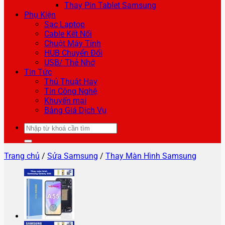
Thay Pin Tablet Samsung
Phụ Kiện
Sạc Laptop
Cable Kết Nối
Chuột Máy Tính
HUB Chuyển Đổi
USB/ Thẻ Nhớ
Tin Tức
Thủ Thuật Hay
Tin Công Nghệ
Khuyến mại
Bảng Giá Dịch Vụ
Tìm
kiếm:
Trang chủ
/
Sửa Samsung
/
Thay Màn Hình Samsung