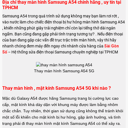
Địa chỉ thay màn hình Samsung A54 chính hãng , uy tín tại
TPHCM
Samsung A54 trong quá trình sử dụng không may bạn làm rơi rớt ,
vào nước làm cho chiếc điện thoại bị hư hỏng màn hình Samsung A54
, khiến những phút giây trải nghiệm chỉ còn lại tiếng thở dài ngán
ngẩm. Bạn cũng đang gặp phải tình trạng tương tự?
. Nếu điện thoại
của bạn đang gặp các vấn đề trục trặc trên màn hình, vậy thì hãy
nhanh chóng đem máy đến ngay chi nhánh cửa hàng của
Sài Gòn
Số
– Hệ thống sửa điện thoại Samsung
chuyên nghiệp tại TPHCM
Thay màn hình Samsung A54 5G
Thay màn hình , mặt kính Samsung A54 5G khi nào ?
Mặc dù Galaxy A54 được hãng
Samsung
trang bị cường lực cao
cấp, mặt kính khá dày dặn với khung máy được làm bằng nhôm
chắc chắn. Tuy nhiên, thời gian sử dụng cũng không thể tránh khỏi
một số lỗi khiến cho mặt kính bị hư hỏng, gặp ảnh hưởng, và tình
trạng phải đi thay màn hình mặt kính Samsung A54 có thể xảy ra.