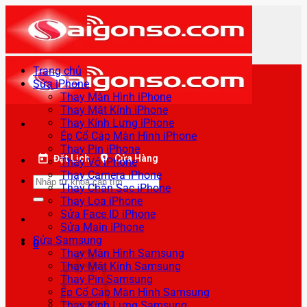
Bỏ
qua
nội
dung
Trang chủ
Sửa iPhone
Thay Màn Hình iPhone
Thay Mặt Kính iPhone
Thay Kính Lưng iPhone
Ép Cổ Cáp Màn Hình iPhone
Thay Pin iPhone
Đặt Lịch
Cửa Hàng
Thay Vỏ iPhone
Thay Camera iPhone
Tìm
Thay Chân Sạc iPhone
kiếm:
Thay Loa iPhone
Sửa Face ID iPhone
Sửa Main iPhone
Sửa Samsung
0
Thay Màn Hình Samsung
Thay Mặt Kính Samsung
Thay Pin Samsung
Ép Cổ Cáp Màn Hình Samsung
Thay Kính Lưng Samsung