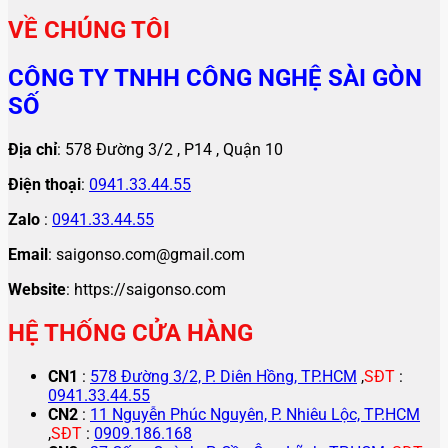
VỀ CHÚNG TÔI
CÔNG TY TNHH CÔNG NGHỆ SÀI GÒN
SỐ
Địa chỉ
: 578 Đường 3/2 , P14 , Quận 10
Điện thoại
:
0941.33.44.55
Zalo
:
0941.33.44.55
Email
: saigonso.com@gmail.com
Website
: https://saigonso.com
HỆ THỐNG CỬA HÀNG
CN1
:
578 Đường 3/2, P. Diên Hồng, TP.HCM
,
SĐT
:
0941.33.44.55
CN2
:
11 Nguyễn Phúc Nguyên, P. Nhiêu Lộc, TP.HCM
,
SĐT
:
0909.186.168