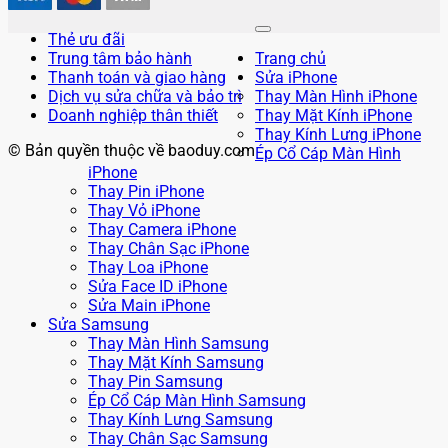
Thẻ ưu đãi
Trung tâm bảo hành
Trang chủ
Thanh toán và giao hàng
Sửa iPhone
Dịch vụ sửa chữa và bảo trì
Thay Màn Hình iPhone
Doanh nghiệp thân thiết
Thay Mặt Kính iPhone
Thay Kính Lưng iPhone
© Bản quyền thuộc về baoduy.com
Ép Cổ Cáp Màn Hình
iPhone
Thay Pin iPhone
Thay Vỏ iPhone
Thay Camera iPhone
Thay Chân Sạc iPhone
Thay Loa iPhone
Sửa Face ID iPhone
Sửa Main iPhone
Sửa Samsung
Thay Màn Hình Samsung
Thay Mặt Kính Samsung
Thay Pin Samsung
Ép Cổ Cáp Màn Hình Samsung
Thay Kính Lưng Samsung
Thay Chân Sạc Samsung