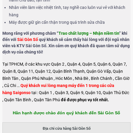
Nhân viên làm việc nhiệt tình, tay nghề cao luôn vui vẻ với khách
hàng
Máy được giữ gìn cẩn thận trong quá trình sửa chữa
Mong rằng với phương châm “
Trao chất lượng – Nhận niềm tin
” khi
đến với
Sài Gòn Số
quý khách sẽ cảm thấy hài lòng với đội ngũ nhân
viên và KTV Sài Gòn Số. Xin cảm ơn quý khách đã quan tâm sử dụng
dịch vụ của chúng tôi!
Tại TPHCM, ở các khu vực Quận 2 , Quận 4, Quận 5, Quận 6, Quận 7,
Quận 8, Quận 11, Quận 12, Quận Bình Thạnh, Quận Gò Vấp, Quận
Bình Tân , Quận Phú Nhuận , Hóc Môn , Nhà Bè , Bình Chánh , Cần Giờ
, Củ Chi …
Quý khách vui lòng mang máy đến 1 trong các cửa
hàng Saigonso
tại : Quận 1 , Quận 3, Quận 9, Quận 10, Quận Thủ Đức
, Quận Tân Bình , Quận Tân Phú
để được phục vụ tốt nhất.
Hân hạnh được chào đón quý khách đến Sài Gòn Số
Địa chỉ cửa hàng Sài Gòn Số