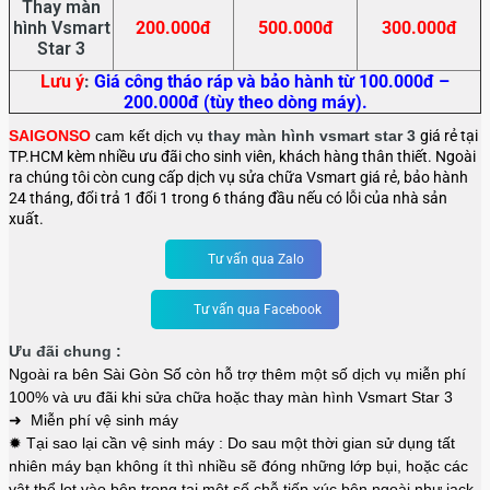
Thay màn
hình Vsmart
200.000đ
500.000đ
300.000đ
Star 3
Lưu ý
:
Giá công tháo ráp và bảo hành từ 100.000đ –
200.000đ (tùy theo dòng máy).
SAIGONSO
cam kết dịch vụ
thay màn hình vsmart star 3
giá rẻ tại
TP.HCM kèm nhiều ưu đãi cho sinh viên, khách hàng thân thiết. Ngoài
ra chúng tôi còn cung cấp dịch vụ sửa chữa Vsmart giá rẻ, bảo hành
24 tháng, đổi trả 1 đổi 1 trong 6 tháng đầu nếu có lỗi của nhà sản
xuất.
Tư vấn qua Zalo
Tư vấn qua Facebook
Ưu đãi chung :
Ngoài ra bên Sài Gòn Số còn hỗ trợ thêm một số dịch vụ miễn phí
100% và ưu đãi khi sửa chữa hoặc thay màn hình
Vsmart Star 3
➜ Miễn phí vệ sinh máy
✹ Tại sao lại cần vệ sinh máy : Do sau một thời gian sử dụng tất
nhiên máy bạn không ít thì nhiều sẽ đóng những lớp bụi, hoặc các
vật thể lọt vào bên trong tại một số chỗ tiếp xúc bên ngoài như jack