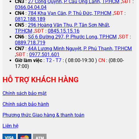
CN3
:
27 Cống Quỳnh, P. Cầu Ông Lãnh, TP.HCM
,
SĐT
:
0366.04.04.04
CN4
:
784 Kha Vạn Cân, P. Thủ Đức, TP.HCM
,
SĐT
:
0812.188.189
CN5
:
296 Hoàng Văn Thụ, P. Tân Sơn Nhất,
TP.HCM
,
SĐT
:
0845.15.15.16
CN6
:
Số 6 Đường 297, P. Phước Long, TP.HCM
,
SĐT
:
0889.718.719
CN7
:
44A Lương Minh Nguyệt, P. Phú Thạnh, TP.HCM
,
SĐT
:
0977.501.601
Giờ làm việc
:
T2 - T7
: ( 08:00-19:30 )
CN
: (08:00-
17:00)
HỖ TRỢ KHÁCH HÀNG
Chính sách bảo mật
Chính sách bảo hành
Phương thức Giao hàng & thanh toán
Liên hệ