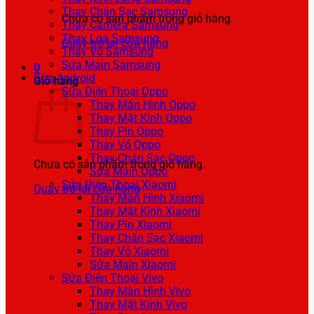
Thay Chân Sạc Samsung
Chưa có sản phẩm trong giỏ hàng.
Thay Camera Samsung
Thay Loa Samsung
Quay trở lại cửa hàng
Thay Vỏ Samsung
Sửa Main Samsung
0
Sửa Android
Giỏ hàng
Sửa Điện Thoại Oppo
Thay Màn Hình Oppo
Thay Mặt Kính Oppo
Thay Pin Oppo
Thay Vỏ Oppo
Thay Chân Sạc Oppo
Chưa có sản phẩm trong giỏ hàng.
Sửa Main Oppo
Sửa Điện Thoại Xiaomi
Quay trở lại cửa hàng
Thay Màn Hình Xiaomi
Thay Mặt Kính Xiaomi
Thay Pin Xiaomi
Thay Chân Sạc Xiaomi
Thay Vỏ Xiaomi
Sửa Main Xiaomi
Sửa Điện Thoại Vivo
Thay Màn Hình Vivo
Thay Mặt Kính Vivo