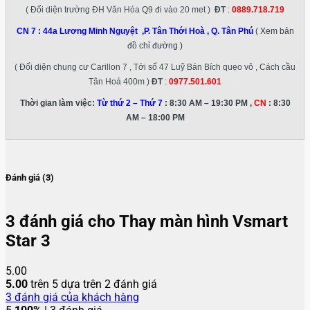
( Đối diện trường ĐH Văn Hóa Q9 đi vào 20 met )
ĐT
:
0889.718.719
CN 7 :
44a Lương Minh Nguyệt ,P. Tân Thới Hoà , Q. Tân Phú
( Xem bản
đồ chỉ đường )
( Đối diện chung cư Carillon 7 , Tới số 47 Luỹ Bán Bích quẹo vô , Cách cầu
Tân Hoá 400m )
ĐT
:
0977.501.601
Thời gian làm việc:
Từ thứ 2 – Thứ 7
: 8:30 AM – 19:30 PM ,
CN
: 8:30
AM – 18:00 PM
Đánh giá (3)
3 đánh giá cho
Thay màn hình Vsmart
Star 3
5.00
5.00
trên 5 dựa trên
2
đánh giá
3
đánh giá của khách hàng