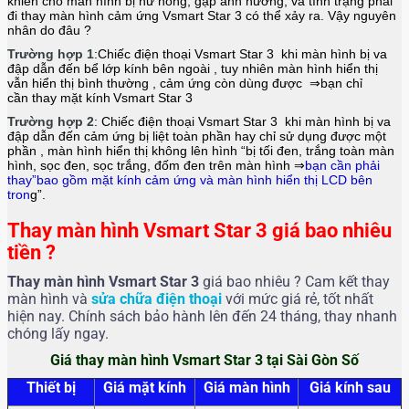
khiến cho màn hình bị hư hỏng, gặp ảnh hưởng, và tình trạng phải
đi thay màn hình cảm ứng Vsmart Star 3
có thể xảy ra. Vậy nguyên
nhân do đâu ?
Trường hợp 1
:Chiếc điện thoại
Vsmart Star 3
khi màn hình bị va
đập dẫn đến bể lớp kính bên ngoài , tuy nhiên màn hình hiển thị
vẫn hiển thị bình thường , cảm ứng còn dùng được ⇒bạn chỉ
cần
thay mặt kính
Vsmart Star 3
Trường hợp 2
: Chiếc điện thoại
Vsmart Star 3
khi màn hình bị va
đập dẫn đến cảm ứng bị liệt toàn phần hay chỉ sử dụng được một
phần , màn hình hiển thị không lên hình “bị tối đen, trắng toàn màn
hình, sọc đen, sọc trắng, đốm đen trên màn hình ⇒
bạn cần phải
thay”bao gồm mặt kính cảm ứng và màn hình hiển thị LCD bên
tron
g”.
Thay màn hình Vsmart Star 3 giá bao nhiêu
tiền ?
Thay màn hình Vsmart Star 3
giá bao nhiêu ? Cam kết thay
màn hình và
sửa chữa điện thoại
với mức giá rẻ, tốt nhất
hiện nay. Chính sách bảo hành lên đến 24 tháng, thay nhanh
chóng lấy ngay.
Giá thay màn hình Vsmart Star 3 tại Sài Gòn Số
Thiết bị
Giá mặt kính
Giá màn hình
Giá kính sau