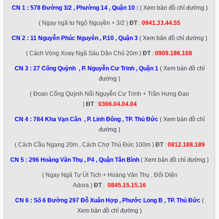
CN 1 :
578 Đường 3/2 , Phường 14 , Quận 10
:
( Xem bản đồ chỉ đường )
( Ngay ngã tư Ngô Nguyền + 3/2 )
ĐT
:
0941.33.44.55
CN 2 :
11 Nguyễn Phúc Nguyên , P.10 , Quận 3
( Xem bản đồ chỉ đường )
( Cách Vòng Xoay Ngã Sáu Dân Chủ 20m )
ĐT
:
0909.186.168
CN 3 :
27 Cống Quỳnh , P. Nguyễn Cư Trinh , Quận 1
( Xem bản đồ chỉ
đường )
( Đoạn Cống Quỳnh Nối Nguyễn Cư Trinh + Trần Hưng Đạo
)
ĐT
:
0366.04.04.04
CN 4 :
784 Kha Vạn Cân , P. Linh Đông , TP. Thủ Đức
( Xem bản đồ chỉ
đường )
( Cách Cầu Ngang 20m , Cách Chợ Thủ Đức 100m )
ĐT
:
0812.188.189
CN 5 :
296 Hoàng Văn Thụ , P4 , Quận Tân Bình
( Xem bản đồ chỉ đường )
( Ngay Ngã Tư Út Tịch + Hoàng Văn Thụ , Đối Diện
Adora )
ĐT
:
0845.15.15.16
CN 6 :
Số 6 Đường 297 Đỗ Xuân Hợp , Phước Long B , TP. Thủ Đức
(
Xem bản đồ chỉ đường )