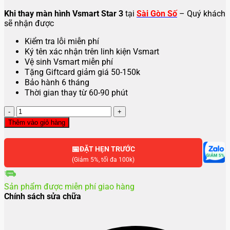
Khi thay màn hình Vsmart Star 3
tại
Sài Gòn Số
– Quý khách
sẽ nhận được
Kiểm tra lỗi miễn phí
Ký tên xác nhận trên linh kiện Vsmart
Vệ sinh Vsmart miễn phí
Tặng Giftcard giảm giá 50-150k
Bảo hành 6 tháng
Thời gian thay từ 60-90 phút
Thay
màn
Thêm vào giỏ hàng
hình
Vsmart
📅
Star
ĐẶT HẸN TRƯỚC
3
(Giảm 5%, tối đa 100k)
số
lượng
Sản phẩm được miễn phí giao hàng
Chính sách sửa chữa