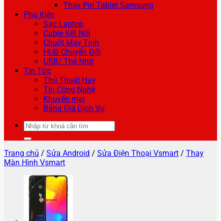
Thay Pin Tablet Samsung
Phụ Kiện
Sạc Laptop
Cable Kết Nối
Chuột Máy Tính
HUB Chuyển Đổi
USB/ Thẻ Nhớ
Tin Tức
Thủ Thuật Hay
Tin Công Nghệ
Khuyến mại
Bảng Giá Dịch Vụ
Tìm
kiếm:
Trang chủ
/
Sửa Android
/
Sửa Điện Thoại Vsmart
/
Thay
Màn Hình Vsmart