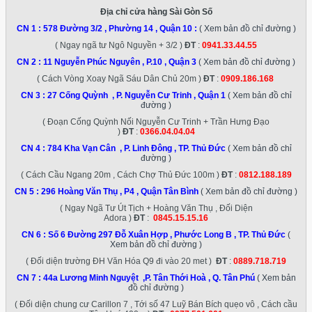
Địa chỉ cửa hàng Sài Gòn Số
CN 1 :
578 Đường 3/2 , Phường 14 , Quận 10
:
( Xem bản đồ chỉ đường )
( Ngay ngã tư Ngô Nguyền + 3/2 )
ĐT
:
0941.33.44.55
CN 2 :
11 Nguyễn Phúc Nguyên , P.10 , Quận 3
( Xem bản đồ chỉ đường )
( Cách Vòng Xoay Ngã Sáu Dân Chủ 20m )
ĐT
:
0909.186.168
CN 3 :
27 Cống Quỳnh , P. Nguyễn Cư Trinh , Quận 1
( Xem bản đồ chỉ
đường )
( Đoạn Cống Quỳnh Nối Nguyễn Cư Trinh + Trần Hưng Đạo
)
ĐT
:
0366.04.04.04
CN 4 :
784 Kha Vạn Cân , P. Linh Đông , TP. Thủ Đức
( Xem bản đồ chỉ
đường )
( Cách Cầu Ngang 20m , Cách Chợ Thủ Đức 100m )
ĐT
:
0812.188.189
CN 5 :
296 Hoàng Văn Thụ , P4 , Quận Tân Bình
( Xem bản đồ chỉ đường )
( Ngay Ngã Tư Út Tịch + Hoàng Văn Thụ , Đối Diện
Adora )
ĐT
:
0845.15.15.16
CN 6 :
Số 6 Đường 297 Đỗ Xuân Hợp , Phước Long B , TP. Thủ Đức
(
Xem bản đồ chỉ đường )
( Đối diện trường ĐH Văn Hóa Q9 đi vào 20 met )
ĐT
:
0889.718.719
CN 7 :
44a Lương Minh Nguyệt ,P. Tân Thới Hoà , Q. Tân Phú
( Xem bản
đồ chỉ đường )
( Đối diện chung cư Carillon 7 , Tới số 47 Luỹ Bán Bích quẹo vô , Cách cầu