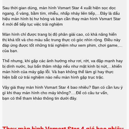
Sau thời gian dùng, màn hình Vsmart Star 4 xuất hiện sọc dọc
ngang, ố vàng, bầm tím, nhiễu, nhấp nháy liên tiếp,…Đây là dấu
hiệu màn hình bị hư hỏng và bạn cần thay màn hình
Vsmart Star
4
mới để tiếp tục việc trải nghiệm
Màn hình chỉ được trang bị độ phân giải cao, có khả năng hiển
thị khá tốt và cho màu sắc trung thực có góc nhìn rộng. Điều này
đáp ứng được tốt những trải nghiệm như xem phim, chơi game,…
của bạn.
Thế nhưng, khi gặp các ảnh hưởng như rơi, rớt, va đập mạnh hay
bị dính nước, bụi bẩn thâm nhập nếu như mặt kính bị nứt,…khiến
màn hình của máy gặp lỗi. Và bạn không thể làm gì hay thực
hiện bất cứ trải nghiệm nào nếu màn hình gặp trục trặc.
Vậy giá thay màn hình
Vsmart Star 4
bao nhiêu? Bạn có cần lưu ý
gì khi thay màn hình cho máy không?….Để có câu tư vấn,
bạn có thể tham khảo thông tin dưới đây.