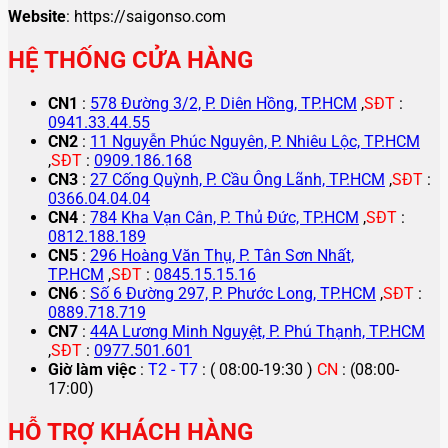
Website
: https://saigonso.com
HỆ THỐNG CỬA HÀNG
CN1
:
578 Đường 3/2, P. Diên Hồng, TP.HCM
,
SĐT
:
0941.33.44.55
CN2
:
11 Nguyễn Phúc Nguyên, P. Nhiêu Lộc, TP.HCM
,
SĐT
:
0909.186.168
CN3
:
27 Cống Quỳnh, P. Cầu Ông Lãnh, TP.HCM
,
SĐT
:
0366.04.04.04
CN4
:
784 Kha Vạn Cân, P. Thủ Đức, TP.HCM
,
SĐT
:
0812.188.189
CN5
:
296 Hoàng Văn Thụ, P. Tân Sơn Nhất,
TP.HCM
,
SĐT
:
0845.15.15.16
CN6
:
Số 6 Đường 297, P. Phước Long, TP.HCM
,
SĐT
:
0889.718.719
CN7
:
44A Lương Minh Nguyệt, P. Phú Thạnh, TP.HCM
,
SĐT
:
0977.501.601
Giờ làm việc
:
T2 - T7
: ( 08:00-19:30 )
CN
: (08:00-
17:00)
HỖ TRỢ KHÁCH HÀNG