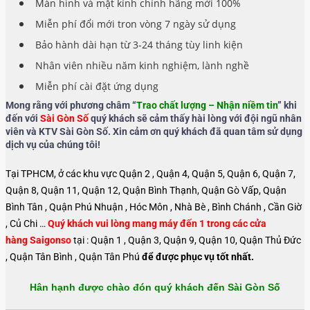
Màn hình và mặt kính chính hãng mới 100%
Miễn phí đổi mới tron vòng 7 ngày sử dụng
Bảo hành dài hạn từ 3-24 tháng tùy linh kiện
Nhân viên nhiều năm kinh nghiệm, lành nghề
Miễn phí cài đặt ứng dụng
Mong rằng với phương châm “
Trao chất lượng – Nhận niềm tin
” khi
đến với
Sài Gòn Số
quý khách sẽ cảm thấy hài lòng với đội ngũ nhân
viên và KTV Sài Gòn Số. Xin cảm ơn quý khách đã quan tâm sử dụng
dịch vụ của chúng tôi!
Tại TPHCM, ở các khu vực Quận 2 , Quận 4, Quận 5, Quận 6, Quận 7,
Quận 8, Quận 11, Quận 12, Quận Bình Thạnh, Quận Gò Vấp, Quận
Bình Tân , Quận Phú Nhuận , Hóc Môn , Nhà Bè , Bình Chánh , Cần Giờ
, Củ Chi …
Quý khách vui lòng mang máy đến 1 trong các cửa
hàng Saigonso
tại : Quận 1 , Quận 3, Quận 9, Quận 10, Quận Thủ Đức
, Quận Tân Bình , Quận Tân Phú
để được phục vụ tốt nhất.
Hân hạnh được chào đón quý khách đến Sài Gòn Số