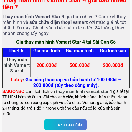
Thay màn hình Vsmart Star 4 giá bao nhiêu
tiền ?
Thay màn hình Vsmart Star 4
giá bao nhiêu ? Cam kết thay
màn hình và
sửa chữa điện thoại vsmart
với mức giá rẻ, tốt
nhất hiện nay. Chính sách bảo hành lên đến 24 tháng, thay
nhanh chóng lấy ngay.
Giá thay màn hình Vsmart Star 4 tại Sài Gòn Số
Thiết bị
Giá mặt kính
Giá màn hình
Giá kính sau
Thay màn
hình Vsmart
200.000đ
500.000đ
200.000đ
Star 4
Lưu ý
:
Giá công tháo ráp và bảo hành từ 100.000đ –
200.000đ (tùy theo dòng máy).
SAIGONSO
cam kết dịch vụ
thay màn hình vsmart star 4
giá rẻ tại
TP.HCM kèm nhiều ưu đãi cho sinh viên, khách hàng thân thiết. Ngoài
ra chúng tôi còn cung cấp dịch vụ sửa chữa Vsmart giá rẻ, bảo hành
24 tháng, đổi trả 1 đổi 1 trong 6 tháng đầu nếu có lỗi của nhà sản
xuất.
Tư vấn qua Zalo