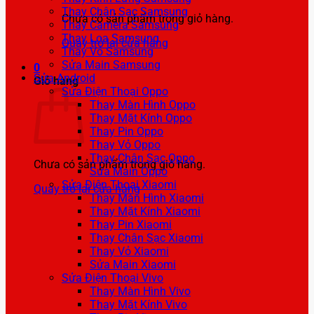
Thay Chân Sạc Samsung
Chưa có sản phẩm trong giỏ hàng.
Thay Camera Samsung
Thay Loa Samsung
Quay trở lại cửa hàng
Thay Vỏ Samsung
Sửa Main Samsung
0
Sửa Android
Giỏ hàng
Sửa Điện Thoại Oppo
Thay Màn Hình Oppo
Thay Mặt Kính Oppo
Thay Pin Oppo
Thay Vỏ Oppo
Thay Chân Sạc Oppo
Chưa có sản phẩm trong giỏ hàng.
Sửa Main Oppo
Sửa Điện Thoại Xiaomi
Quay trở lại cửa hàng
Thay Màn Hình Xiaomi
Thay Mặt Kính Xiaomi
Thay Pin Xiaomi
Thay Chân Sạc Xiaomi
Thay Vỏ Xiaomi
Sửa Main Xiaomi
Sửa Điện Thoại Vivo
Thay Màn Hình Vivo
Thay Mặt Kính Vivo