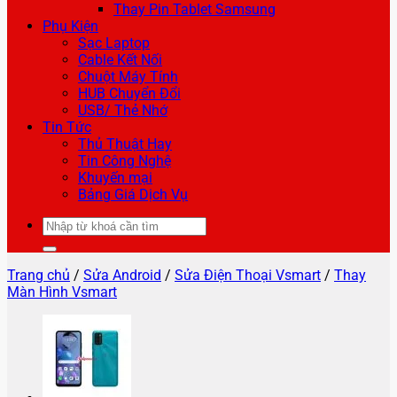
Thay Pin Tablet Samsung
Phụ Kiện
Sạc Laptop
Cable Kết Nối
Chuột Máy Tính
HUB Chuyển Đổi
USB/ Thẻ Nhớ
Tin Tức
Thủ Thuật Hay
Tin Công Nghệ
Khuyến mại
Bảng Giá Dịch Vụ
Tìm
kiếm:
Trang chủ
/
Sửa Android
/
Sửa Điện Thoại Vsmart
/
Thay
Màn Hình Vsmart