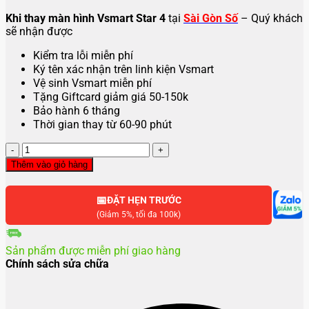
Khi thay màn hình Vsmart Star 4
tại
Sài Gòn Số
– Quý khách
sẽ nhận được
Kiểm tra lỗi miễn phí
Ký tên xác nhận trên linh kiện Vsmart
Vệ sinh Vsmart miễn phí
Tặng Giftcard giảm giá 50-150k
Bảo hành 6 tháng
Thời gian thay từ 60-90 phút
Thay
màn
Thêm vào giỏ hàng
hình
Vsmart
📅
Star
ĐẶT HẸN TRƯỚC
4
(Giảm 5%, tối đa 100k)
số
lượng
Sản phẩm được miễn phí giao hàng
Chính sách sửa chữa