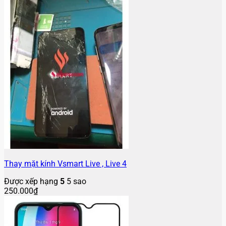
Thay mặt kính Vsmart Live , Live 4
Được xếp hạng
5
5 sao
250.000
₫