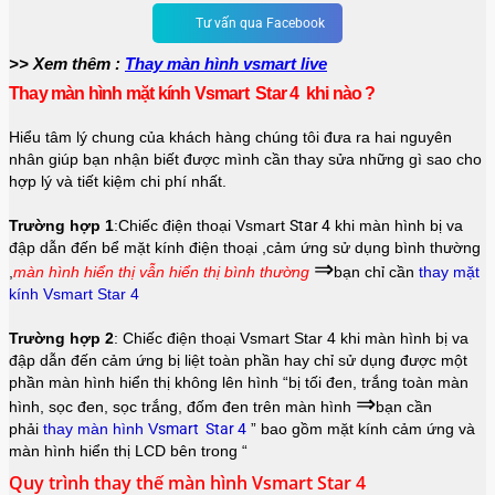
Tư vấn qua Facebook
>> Xem thêm :
Thay màn hình vsmart live
Thay màn hình mặt kính Vsmart Star 4 khi nào ?
Hiểu tâm lý chung của khách hàng chúng tôi đưa ra hai nguyên
nhân giúp bạn nhận biết được mình cần thay sửa những gì sao cho
hợp lý và tiết kiệm chi phí nhất.
Trường hợp 1
:Chiếc điện thoại Vsmart
Star 4
khi màn hình bị va
đập dẫn đến bể mặt kính điện thoại ,cảm ứng sử dụng bình thường
⇒
,
màn hình hiển thị vẫn hiển thị bình thường
bạn chỉ cần
thay mặt
kính Vsmart Star 4
Trường hợp 2
:
Chiếc điện thoại
Vsmart Star 4
khi màn hình bị va
đập dẫn đến cảm ứng bị liệt toàn phần hay chỉ sử dụng được một
phần màn hình hiển thị không lên hình “bị tối đen, trắng toàn màn
⇒
hình, sọc đen, sọc trắng, đốm đen trên màn hình
bạn cần
phải
thay màn hình
V
smart Star 4
”
bao gồm mặt kính cảm ứng và
màn hình hiển thị LCD bên trong “
Quy trình thay thế màn hình Vsmart Star 4