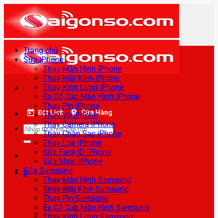
Bỏ
qua
nội
dung
Trang chủ
Sửa iPhone
Thay Màn Hình iPhone
Thay Mặt Kính iPhone
Thay Kính Lưng iPhone
Ép Cổ Cáp Màn Hình iPhone
Thay Pin iPhone
Đặt Lịch
Cửa Hàng
Thay Vỏ iPhone
Thay Camera iPhone
Tìm
Thay Chân Sạc iPhone
kiếm:
Thay Loa iPhone
Sửa Face ID iPhone
Sửa Main iPhone
Sửa Samsung
0
Thay Màn Hình Samsung
Thay Mặt Kính Samsung
Thay Pin Samsung
Ép Cổ Cáp Màn Hình Samsung
Thay Kính Lưng Samsung