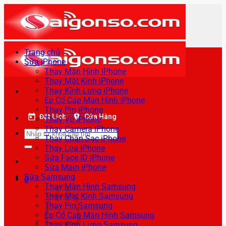
Bỏ
qua
nội
dung
Trang chủ
Sửa iPhone
Thay Màn Hình iPhone
Thay Mặt Kính iPhone
Thay Kính Lưng iPhone
Ép Cổ Cáp Màn Hình iPhone
Thay Pin iPhone
Đặt Lịch
Cửa Hàng
Thay Vỏ iPhone
Thay Camera iPhone
Tìm
Thay Chân Sạc iPhone
kiếm:
Thay Loa iPhone
Sửa Face ID iPhone
Sửa Main iPhone
Sửa Samsung
0
Thay Màn Hình Samsung
Thay Mặt Kính Samsung
Thay Pin Samsung
Ép Cổ Cáp Màn Hình Samsung
Thay Kính Lưng Samsung