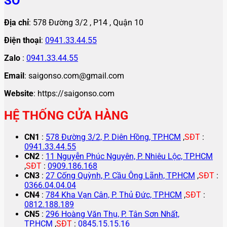
SỐ
Địa chỉ
: 578 Đường 3/2 , P14 , Quận 10
Điện thoại
:
0941.33.44.55
Zalo
:
0941.33.44.55
Email
: saigonso.com@gmail.com
Website
: https://saigonso.com
HỆ THỐNG CỬA HÀNG
CN1
:
578 Đường 3/2, P. Diên Hồng, TP.HCM
,
SĐT
:
0941.33.44.55
CN2
:
11 Nguyễn Phúc Nguyên, P. Nhiêu Lộc, TP.HCM
,
SĐT
:
0909.186.168
CN3
:
27 Cống Quỳnh, P. Cầu Ông Lãnh, TP.HCM
,
SĐT
:
0366.04.04.04
CN4
:
784 Kha Vạn Cân, P. Thủ Đức, TP.HCM
,
SĐT
:
0812.188.189
CN5
:
296 Hoàng Văn Thụ, P. Tân Sơn Nhất,
TP.HCM
,
SĐT
:
0845.15.15.16