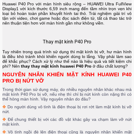
Huawei P40 Pro
với màn hình siêu rộng – HUAWEI Ultra FullView
Display
1
với kích thước 6,59 inch mang đến tầm nhìn trọn vẹn khi
loại bỏ hoàn toàn phần khuyết hình tai thỏ. Trải nghiệm giải trí vô
tận với video, chơi game hoặc đọc sách điện tử, tất cả thao tác trở
nên thuận tiện hơn với màn hình gần như không viền.
Thay mặt kính P40 Pro
Tuy nhiên trong quá trình sử dụng thì mặt kính bị vỡ, hư màn hình
là điều khó tránh khỏi khiến người dùng lo lắng. Vậy phải làm sao
để khắc phục? Cách xử lý như thế nào là hiệu quả và tiết kiệm chi
phí? Nên
thay thay mặt kính huawei P40 Pro
ở đâu chất lượng?
NGUYÊN NHÂN KHIẾN MẶT KÍNH HUAWEI P40
PRO BỊ NỨT VỠ
Trong thời gian sử dụng máy, do nhiều nguyên nhân khác nhau mà
mặt kính P40 Pro bị vỡ, nếu nhẹ thì chỉ bị nứt kính còn nặng thì có
thể hỏng màn hình. Vậy nguyên nhân do đâu?
✥
Do người dùng vô tình là điện thoại bị rơi rớt làm mặt kính bị vỡ
nứt.
✥
Để chung thiết bị với các đồ vật khác gây va chạm làm vỡ nứt
mặt kính.
✥
Vô tình ngồi đè lên điện thoại cũng là nguyên nhân khiến mặt