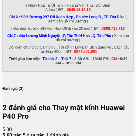
( Ngay Ngã Tư Út Tịch + Hoàng Văn Thụ , Đối Diện
Adora )
ĐT
:
0845.15.15.16
CN 6 :
Số 6 Đường 297 Đỗ Xuân Hợp , Phước Long B , TP. Thủ Đức
(
Xem bản đồ chỉ đường )
( Đối diện trường ĐH Văn Hóa Q9 đi vào 20 met )
ĐT
:
0889.718.719
CN 7 :
44a Lương Minh Nguyệt ,P. Tân Thới Hoà , Q. Tân Phú
( Xem bản
đồ chỉ đường )
( Đối diện chung cư Carillon 7 , Tới số 47 Luỹ Bán Bích quẹo vô , Cách cầu
Tân Hoá 400m )
ĐT
:
0977.501.601
Thời gian làm việc:
Từ thứ 2 – Thứ 7
: 8:30 AM – 19:30 PM ,
CN
: 8:30
AM – 18:00 PM
Đánh giá (2)
2 đánh giá cho
Thay mặt kính Huawei
P40 Pro
5.00
5.00
trên 5 dựa trên
1
đánh giá