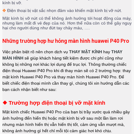
kính bị vỡ.
✥
Điện thoại bị vật sắc nhọn đâm vào khiến mặt kính bị vỡ nứt.
Mặt kính bị vỡ nứt có thể không ảnh hưởng tới hoạt động của máy,
nhưng làm mất đi vẻ đẹp của nó. Hơn thế nữa còn có thể gây nguy
hại cho người dùng như đứt tay chảy máu, ….
Những trường hợp hư hỏng màn hình huawei P40 Pro
Việc phân biệt rõ nên chọn dịch vụ
THAY MẶT KÍNH
hay
THAY
MÀN HÌNH
sẽ giúp khách hàng tiết kiệm được chi phí cũng như
không bị những nơi khác lợi dụng để trục lợi. Thông thường chiếc
điện thoại Huawei P40 Pro khi đi thay màn sẽ có 2 trường hợp: thay
mặt kính Huawei P40 Pro và thay màn hình
Huawei P40 Pro
. Để
biết chiếc điện thoại mình cần thay gì, chúng tôi xin hướng dẫn các
bạn cách nhận biết như sau:
❖ Trường hợp điện thoại bị vỡ mặt kính
Mặt kính chiếc
Huawei P40 Pro
của bạn bị trầy xước quá nhiều gây
ảnh hưởng đến hiển thị hoặc mặt kính bị vỡ sau một lần làm rơi
nhưng màn hình hiển thị vẫn hiển thị tốt, cảm ứng vẫn mượt mà,
không ảnh hưởng gì hết chỉ mỗi tội cảm giác hơi khó chịu.