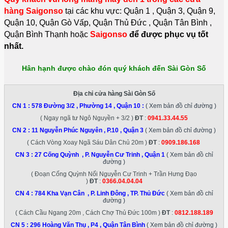
hàng Saigonso
tại các khu vực: Quận 1 , Quận 3, Quận 9,
Quận 10, Quận Gò Vấp, Quận Thủ Đức , Quận Tân Bình ,
Quận Bình Thạnh hoặc
Saigonso
để được phục vụ tốt
nhất.
Hân hạnh được chào đón quý khách đến Sài Gòn Số
Địa chỉ cửa hàng Sài Gòn Số
CN 1 :
578 Đường 3/2 , Phường 14 , Quận 10
:
( Xem bản đồ chỉ đường )
( Ngay ngã tư Ngô Nguyền + 3/2 )
ĐT
:
0941.33.44.55
CN 2 :
11 Nguyễn Phúc Nguyên , P.10 , Quận 3
( Xem bản đồ chỉ đường )
( Cách Vòng Xoay Ngã Sáu Dân Chủ 20m )
ĐT
:
0909.186.168
CN 3 :
27 Cống Quỳnh , P. Nguyễn Cư Trinh , Quận 1
( Xem bản đồ chỉ
đường )
( Đoạn Cống Quỳnh Nối Nguyễn Cư Trinh + Trần Hưng Đạo
)
ĐT
:
0366.04.04.04
CN 4 :
784 Kha Vạn Cân , P. Linh Đông , TP. Thủ Đức
( Xem bản đồ chỉ
đường )
( Cách Cầu Ngang 20m , Cách Chợ Thủ Đức 100m )
ĐT
:
0812.188.189
CN 5 :
296 Hoàng Văn Thụ , P4 , Quận Tân Bình
( Xem bản đồ chỉ đường )