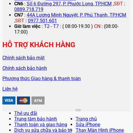
CN6
:
Số 6 Đường 297, P. Phước Long, TP.HCM
,
SĐT
:
0889.718.719
CN7
:
44A Lương Minh Nguyệt, P. Phú Thạnh, TP.HCM
,
SĐT
:
0977.501.601
Giờ làm việc
:
T2 - T7
: ( 08:00-19:30 )
CN
: (08:00-
17:00)
HỖ TRỢ KHÁCH HÀNG
Chính sách bảo mật
Chính sách bảo hành
Phương thức Giao hàng & thanh toán
Liên hệ
Thẻ ưu đãi
Trung tâm bảo hành
Trang chủ
Thanh toán và giao hàng
Sửa iPhone
Dịch vụ sửa chữa và bảo trì
Thay Màn Hình iPhone