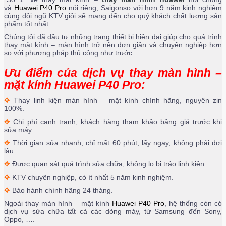
và
Huawei P40 Pro
nói riêng, Saigonso với hơn 9 năm kinh nghiệm
cùng đội ngũ KTV giỏi sẽ mang đến cho quý khách chất lượng sản
phẩm tốt nhất.
Chúng tôi đã đầu tư những trang thiết bị hiện đại giúp cho quá trình
thay mặt kính – màn hình trở nên đơn giản và chuyên nghiệp hơn
so với phương pháp thủ công như trước.
Ưu điểm của dịch vụ thay màn hình –
mặt kính Huawei P40 Pro:
✥
Thay linh kiện màn hình – mặt kính chính hãng, nguyên zin
100%.
✥
Chi phí cạnh tranh, khách hàng tham khảo bảng giá trước khi
sửa máy.
✥
Thời gian sửa nhanh, chỉ mất 60 phút, lấy ngay, không phải đợi
lâu.
✥
Được quan sát quá trình sửa chữa, không lo bị tráo linh kiện.
✥
KTV chuyên nghiệp, có ít nhất 5 năm kinh nghiệm.
✥
Bảo hành chính hãng 24 tháng.
Ngoài thay màn hình – mặt kính
Huawei P40 Pro
, hệ thống còn có
dịch vụ sửa chữa tất cả các dòng máy, từ Samsung đến Sony,
Oppo, ….