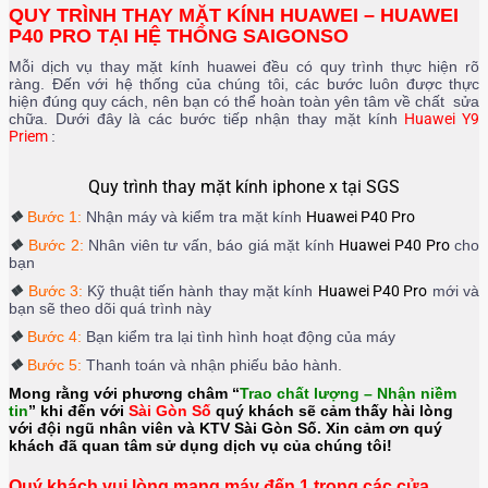
QUY TRÌNH THAY MẶT KÍNH HUAWEI – HUAWEI
P40 PRO TẠI HỆ THỐNG SAIGONSO
Mỗi dịch vụ thay mặt kính huawei đều có quy trình thực hiện rõ
ràng. Đến với hệ thống của chúng tôi, các bước luôn được thực
hiện đúng quy cách, nên bạn có thể hoàn toàn yên tâm về chất sửa
chữa. Dưới đây là các bước tiếp nhận thay mặt kính
Huawei Y9
Priem
:
Quy trình thay mặt kính iphone x tại SGS
❖
Bước 1:
Nhận máy và kiểm tra mặt kính
Huawei P40 Pro
❖
Bước 2:
Nhân viên tư vấn, báo giá mặt kính
Huawei P40 Pro
cho
bạn
❖
Bước 3:
Kỹ thuật tiến hành thay mặt kính
Huawei P40 Pro
mới và
bạn sẽ theo dõi quá trình này
❖
Bước 4:
Bạn kiểm tra lại tình hình hoạt động của máy
❖
Bước 5:
Thanh toán và nhận phiếu bảo hành.
Mong rằng với phương châm “
Trao chất lượng – Nhận niềm
tin
” khi đến với
Sài Gòn Số
quý khách sẽ cảm thấy hài lòng
với đội ngũ nhân viên và KTV Sài Gòn Số. Xin cảm ơn quý
khách đã quan tâm sử dụng dịch vụ của chúng tôi!
Quý khách vui lòng mang máy đến 1 trong các cửa