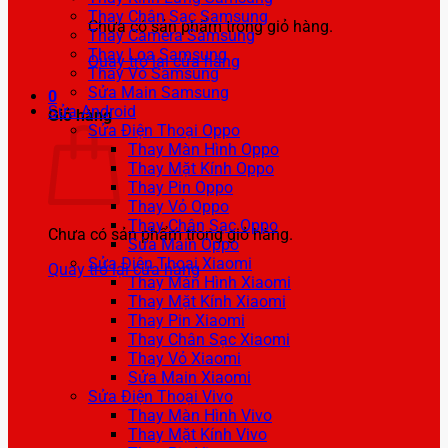
Thay Chân Sạc Samsung
Chưa có sản phẩm trong giỏ hàng.
Thay Camera Samsung
Thay Loa Samsung
Quay trở lại cửa hàng
Thay Vỏ Samsung
Sửa Main Samsung
0
Sửa Android
Giỏ hàng
Sửa Điện Thoại Oppo
Thay Màn Hình Oppo
Thay Mặt Kính Oppo
Thay Pin Oppo
Thay Vỏ Oppo
Thay Chân Sạc Oppo
Chưa có sản phẩm trong giỏ hàng.
Sửa Main Oppo
Sửa Điện Thoại Xiaomi
Quay trở lại cửa hàng
Thay Màn Hình Xiaomi
Thay Mặt Kính Xiaomi
Thay Pin Xiaomi
Thay Chân Sạc Xiaomi
Thay Vỏ Xiaomi
Sửa Main Xiaomi
Sửa Điện Thoại Vivo
Thay Màn Hình Vivo
Thay Mặt Kính Vivo