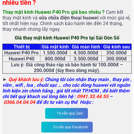
nhiêu tiền ?
Thay mặt kính Huawei P40 Pro giá bao nhiêu ?
Cam kết
thay mặt kính và
sửa chữa điện thoại huawei
với mức giá rẻ,
tốt nhất hiện nay. Chính sách bảo hành lên đến 24 tháng,
thay nhanh chóng lấy ngay.
Giá thay mặt kính Huawei P40 Pro tại Sài Gòn Số
Thiết bị
Giá mặt kính
Giá màn hình
Giá kính sau
Huawei P40 Pro
1.500.000đ
4.500.000đ
350.000đ
Huawei P40
800.000đ
3.500.000đ
300.000đ
Lưu ý: Giá công tháo ráp và bảo hành từ 100.000đ –
200.000đ (tùy theo dòng máy).
►
Quý khách lưu ý
: Chúng tôi còn nhận thay main
, thay pin ,
viền , wifi , loa , chuôi sạc … cho các dòng huawei với nguồn
linh kiện zin chính hãng , giá tốt nhất TP.HCM , để biết thêm
chi tiết quý khach vui lòng liên hệ :
0941.33.44.55
–
0366.04.04.04
để đc tư vấn cụ thể Hoặc :
Tư vấn qua Zalo
Tư vấn qua Facebook