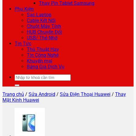
Thay Pin Tablet Samsung
Phụ Kiện
Sạc Laptop
Cable Kết Nối
Chuột Máy Tính
HUB Chuyển Đổi
USB/ Thẻ Nhớ
Tin Tức
Thủ Thuật Hay
Tin Công Nghệ
Khuyến mại
Bảng Giá Dịch Vụ
Tìm
kiếm:
Trang chủ
/
Sửa Android
/
Sửa Điện Thoại Huawei
/
Thay
Mặt Kính Huawei