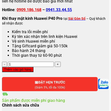
liên hệ hotline để được báo giá mới nhất
Hotline
:
0909.186.168
–
0941.33.44.55
Khi thay mặt kính Huawei P40 Pro
tại
Sài Gòn Số
– Quý khách
sẽ nhận được
Kiểm tra lỗi miễn phí
Ký tên xác nhận trên linh kiện Huawei
Vệ sinh Huawei miễn phí
Tặng Giftcard giảm giá 50-150k
Bảo hành 24 tháng
Thời gian thay từ 60-90 phút
Thay
mặt
Thêm vào giỏ hàng
kính
Huawei
📅
P40
ĐẶT HẸN TRƯỚC
Pro
(Giảm 5%, tối đa 100k)
số
lượng
Sản phẩm được miễn phí giao hàng
Chính sách sửa chữa