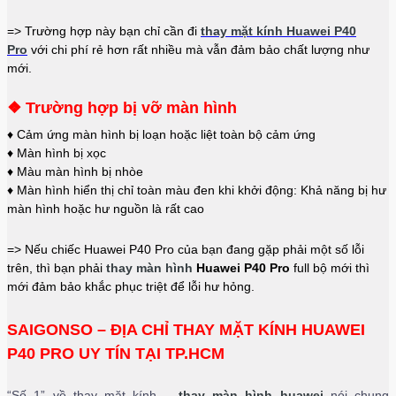
=> Trường hợp này bạn chỉ cần đi
thay mặt kính
Huawei P40
Pro
với chi phí rẻ hơn rất nhiều mà vẫn đảm bảo chất lượng như
mới.
❖ Trường hợp bị vỡ màn hình
♦ Cảm ứng màn hình bị loạn hoặc liệt toàn bộ cảm ứng
♦ Màn hình bị xọc
♦ Màu màn hình bị nhòe
♦ Màn hình hiển thị chỉ toàn màu đen khi khởi động: Khả năng bị hư
màn hình hoặc hư nguồn là rất cao
=> Nếu chiếc
Huawei P40 Pro
của bạn đang gặp phải một số lỗi
trên, thì bạn phải
thay màn hình
Huawei P40 Pro
full bộ mới thì
mới đảm bảo khắc phục triệt để lỗi hư hỏng.
SAIGONSO – ĐỊA CHỈ THAY MẶT KÍNH HUAWEI
P40 PRO UY TÍN TẠI TP.HCM
“Số 1” về thay mặt kính –
thay màn hình huawei
nói chung