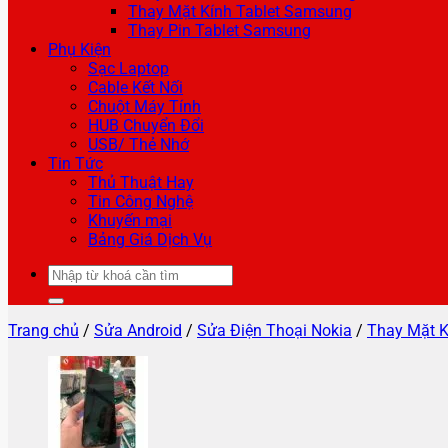
Thay Mặt Kính Tablet Samsung
Thay Pin Tablet Samsung
Phụ Kiện
Sạc Laptop
Cable Kết Nối
Chuột Máy Tính
HUB Chuyển Đổi
USB/ Thẻ Nhớ
Tin Tức
Thủ Thuật Hay
Tin Công Nghệ
Khuyến mại
Bảng Giá Dịch Vụ
Tìm
kiếm:
Trang chủ
/
Sửa Android
/
Sửa Điện Thoại Nokia
/
Thay Mặt K