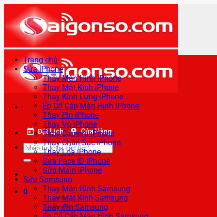
Bỏ
qua
nội
dung
Trang chủ
Sửa iPhone
Thay Màn Hình iPhone
Thay Mặt Kính iPhone
Thay Kính Lưng iPhone
Ép Cổ Cáp Màn Hình iPhone
Thay Pin iPhone
Thay Vỏ iPhone
Đặt Lịch
Cửa Hàng
Thay Camera iPhone
Thay Chân Sạc iPhone
Tìm
Thay Loa iPhone
kiếm:
Sửa Face ID iPhone
Sửa Main iPhone
Sửa Samsung
Thay Màn Hình Samsung
0
Thay Mặt Kính Samsung
Thay Pin Samsung
Ép Cổ Cáp Màn Hình Samsung