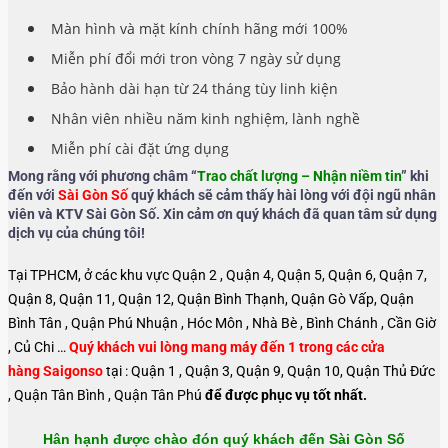
Màn hình và mặt kính chính hãng mới 100%
Miễn phí đổi mới tron vòng 7 ngày sử dụng
Bảo hành dài hạn từ 24 tháng tùy linh kiện
Nhân viên nhiều năm kinh nghiệm, lành nghề
Miễn phí cài đặt ứng dụng
Mong rằng với phương châm “
Trao chất lượng – Nhận niềm tin
” khi
đến với
Sài Gòn Số
quý khách sẽ cảm thấy hài lòng với đội ngũ nhân
viên và KTV Sài Gòn Số. Xin cảm ơn quý khách đã quan tâm sử dụng
dịch vụ của chúng tôi!
Tại TPHCM, ở các khu vực Quận 2 , Quận 4, Quận 5, Quận 6, Quận 7,
Quận 8, Quận 11, Quận 12, Quận Bình Thạnh, Quận Gò Vấp, Quận
Bình Tân , Quận Phú Nhuận , Hóc Môn , Nhà Bè , Bình Chánh , Cần Giờ
, Củ Chi …
Quý khách vui lòng mang máy đến 1 trong các cửa
hàng Saigonso
tại : Quận 1 , Quận 3, Quận 9, Quận 10, Quận Thủ Đức
, Quận Tân Bình , Quận Tân Phú
để được phục vụ tốt nhất.
Hân hạnh được chào đón quý khách đến Sài Gòn Số