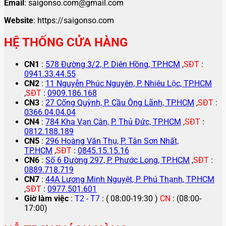
Email
: saigonso.com@gmail.com
Website
: https://saigonso.com
HỆ THỐNG CỬA HÀNG
CN1
:
578 Đường 3/2, P. Diên Hồng, TP.HCM
,
SĐT
:
0941.33.44.55
CN2
:
11 Nguyễn Phúc Nguyên, P. Nhiêu Lộc, TP.HCM
,
SĐT
:
0909.186.168
CN3
:
27 Cống Quỳnh, P. Cầu Ông Lãnh, TP.HCM
,
SĐT
:
0366.04.04.04
CN4
:
784 Kha Vạn Cân, P. Thủ Đức, TP.HCM
,
SĐT
:
0812.188.189
CN5
:
296 Hoàng Văn Thụ, P. Tân Sơn Nhất,
TP.HCM
,
SĐT
:
0845.15.15.16
CN6
:
Số 6 Đường 297, P. Phước Long, TP.HCM
,
SĐT
:
0889.718.719
CN7
:
44A Lương Minh Nguyệt, P. Phú Thạnh, TP.HCM
,
SĐT
:
0977.501.601
Giờ làm việc
:
T2 - T7
: ( 08:00-19:30 )
CN
: (08:00-
17:00)