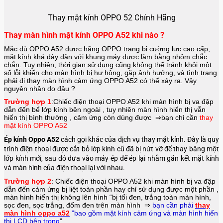
Thay mặt kính OPPO 52 Chính Hãng
Thay màn hình mặt kính OPPO A52 khi nào ?
Mặc dù OPPO A52 được hãng
OPPO
trang bị cường lực cao cấp,
mặt kính khá dày dặn với khung máy được làm bằng nhôm chắc
chắn. Tuy nhiên, thời gian sử dụng cũng không thể tránh khỏi một
số lỗi khiến cho màn hình bị hư hỏng, gặp ảnh hưởng, và tình trạng
phải đi thay màn hình cảm ứng OPPO A52 có thể xảy ra. Vậy
nguyên nhân do đâu ?
Trường hợp 1
:Chiếc điện thoại
OPPO A52
khi màn hình bị va đập
dẫn đến bể lớp kính bên ngoài , tuy nhiên màn hình hiển thị vẫn
hiển thị bình thường , cảm ứng còn dùng được ⇒bạn chỉ cần
thay
mặt kính OPPO A52
Ép kính Oppo A52
cách gọi khác của dịch vụ thay mặt kính. Đây là quy
trình điện thoại được cắt bỏ lớp kính cũ đã bị nứt vỡ để thay bằng một
lớp kính mới, sau đó đưa vào máy ép để ép lại nhằm gắn kết mặt kính
và màn hình của điện thoại lại với nhau.
Trường hợp 2
: Chiếc điện thoại
OPPO A52
khi màn hình bị va đập
dẫn đến cảm ứng bị liệt toàn phần hay chỉ sử dụng được một phần ,
màn hình hiển thị không lên hình “bị tối đen, trắng toàn màn hình,
sọc đen, sọc trắng, đốm đen trên màn hình ⇒
bạn cần phải
thay
màn hình oppo a52
”bao gồm mặt kính cảm ứng và màn hình hiển
thị LCD bên
tron
g
”.