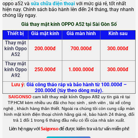
oppo a52 và
sửa chữa điện thoại
với mức giá rẻ, tốt nhất
hiện nay. Chính sách bảo hành lên đến 24 tháng, thay nhanh
chóng lấy ngay.
Giá thay mặt kính OPPO A52 tại Sài Gòn Số
Thiết bị
Giá mặt kính
Giá màn hình
Kính sau
Thay mặt
kính Oppo
200.000đ
700.000đ
300.000đ
A52
Thay mặt
kính Oppo
250.000đ
1.000.000đ
300.000đ
A92
Lưu ý
:
Giá công tháo ráp và bảo hành từ 100.000đ –
200.000đ (tùy theo dòng máy).
SAIGONSO
cam kết
thay mặt kính Oppo A92
uy tín giá rẻ tại
TP.HCM kèm nhiều ưu đãi cho học sinh , sinh viên , tài xế công
nghệ , khách hàng thân thiết. Ngoài ra chúng tôi còn cung cấp màn
hình mặt kính điện thoại chính hãng giá rẻ, bảo hành 24 tháng, đổi
trả 1 đổi 1 trong 6 tháng đầu nếu có lỗi của nhà sản xuất.
Liên hệ ngay với
Saigonso
để được kiểm tra và tư vấn miễn phí!