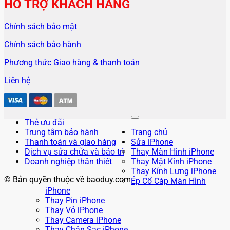
HỖ TRỢ KHÁCH HÀNG
Chính sách bảo mật
Chính sách bảo hành
Phương thức Giao hàng & thanh toán
Liên hệ
Thẻ ưu đãi
Trung tâm bảo hành
Trang chủ
Thanh toán và giao hàng
Sửa iPhone
Dịch vụ sửa chữa và bảo trì
Thay Màn Hình iPhone
Doanh nghiệp thân thiết
Thay Mặt Kính iPhone
Thay Kính Lưng iPhone
© Bản quyền thuộc về baoduy.com
Ép Cổ Cáp Màn Hình
iPhone
Thay Pin iPhone
Thay Vỏ iPhone
Thay Camera iPhone
Thay Chân Sạc iPhone