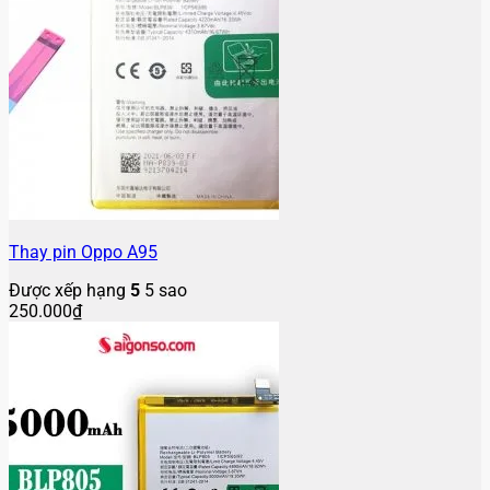
Thay pin Oppo A95
Được xếp hạng
5
5 sao
250.000
₫