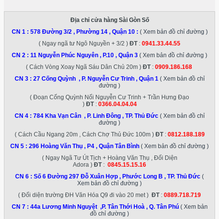
Địa chỉ cửa hàng Sài Gòn Số
CN 1 :
578 Đường 3/2 , Phường 14 , Quận 10
:
( Xem bản đồ chỉ đường )
( Ngay ngã tư Ngô Nguyền + 3/2 )
ĐT
:
0941.33.44.55
CN 2 :
11 Nguyễn Phúc Nguyên , P.10 , Quận 3
( Xem bản đồ chỉ đường )
( Cách Vòng Xoay Ngã Sáu Dân Chủ 20m )
ĐT
:
0909.186.168
CN 3 :
27 Cống Quỳnh , P. Nguyễn Cư Trinh , Quận 1
( Xem bản đồ chỉ
đường )
( Đoạn Cống Quỳnh Nối Nguyễn Cư Trinh + Trần Hưng Đạo
)
ĐT
:
0366.04.04.04
CN 4 :
784 Kha Vạn Cân , P. Linh Đông , TP. Thủ Đức
( Xem bản đồ chỉ
đường )
( Cách Cầu Ngang 20m , Cách Chợ Thủ Đức 100m )
ĐT
:
0812.188.189
CN 5 :
296 Hoàng Văn Thụ , P4 , Quận Tân Bình
( Xem bản đồ chỉ đường )
( Ngay Ngã Tư Út Tịch + Hoàng Văn Thụ , Đối Diện
Adora )
ĐT
:
0845.15.15.16
CN 6 :
Số 6 Đường 297 Đỗ Xuân Hợp , Phước Long B , TP. Thủ Đức
(
Xem bản đồ chỉ đường )
( Đối diện trường ĐH Văn Hóa Q9 đi vào 20 met )
ĐT
:
0889.718.719
CN 7 :
44a Lương Minh Nguyệt ,P. Tân Thới Hoà , Q. Tân Phú
( Xem bản
đồ chỉ đường )