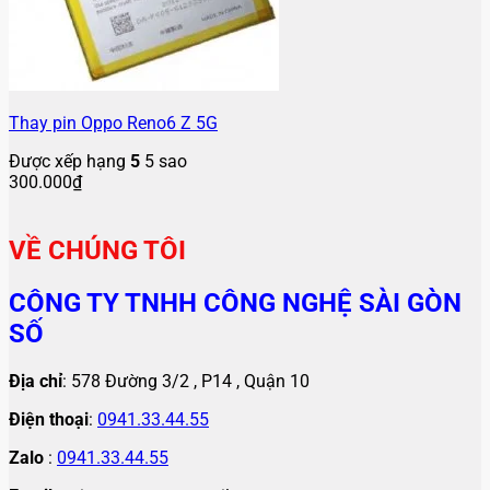
Thay pin Oppo Reno6 Z 5G
Được xếp hạng
5
5 sao
300.000
₫
VỀ CHÚNG TÔI
CÔNG TY TNHH CÔNG NGHỆ SÀI GÒN
SỐ
Địa chỉ
: 578 Đường 3/2 , P14 , Quận 10
Điện thoại
:
0941.33.44.55
Zalo
:
0941.33.44.55