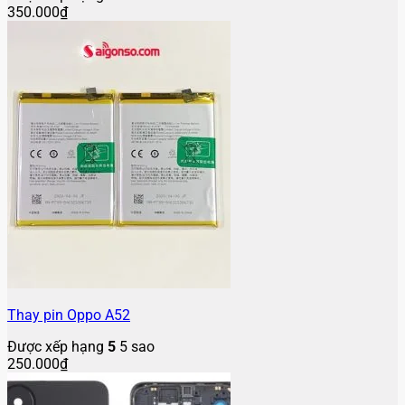
350.000
₫
Thay pin Oppo A52
Được xếp hạng
5
5 sao
250.000
₫