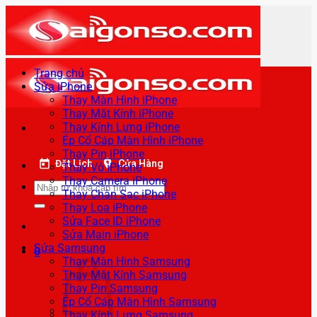
Bỏ
qua
nội
dung
Trang chủ
Sửa iPhone
Thay Màn Hình iPhone
Thay Mặt Kính iPhone
Thay Kính Lưng iPhone
Ép Cổ Cáp Màn Hình iPhone
Thay Pin iPhone
Đặt Lịch
Cửa Hàng
Thay Vỏ iPhone
Thay Camera iPhone
Tìm
Thay Chân Sạc iPhone
kiếm:
Thay Loa iPhone
Sửa Face ID iPhone
Sửa Main iPhone
Sửa Samsung
0
Thay Màn Hình Samsung
Thay Mặt Kính Samsung
Thay Pin Samsung
Ép Cổ Cáp Màn Hình Samsung
Thay Kính Lưng Samsung