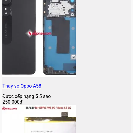
Thay vỏ Oppo A58
Được xếp hạng
5
5 sao
250.000
₫