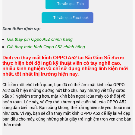
Tư vấn qua Zalo
Tư vấn qua Facebook
Xem thêm dịch vụ:
Giá thay pin Oppo A52 chính hãng
Giá thay màn hình Oppo A52 chính hãng
Dịch vụ thay mặt kính OPPO A52 tại Sài Gòn Số được
thực hiện bởi đội ngũ kỹ thuật viên có tay nghề cao,
nhiều kinh nghiệm và chỉ sử dụng những linh kiện mới
nhất, tốt nhất thị trường hiện nay.
Chỉ cần một chút chủ quan, bạn đã có thể làm mặt kính của OPPO
A52 xuất hiện những đường nứt khó chịu hay những vết trầy xước
xấu xí. Nghiêm trọng hơn, mặt kính bên ngoài của máy có thể bị vỡ
hoàn toàn. Lúc này, vẻ đẹp thời thượng và cuốn hút của
OPPO A52
cũng dần biến mất. Bạn cũng không thể trải nghiệm dế yêu thoải mái
như xưa. Vì vậy, bạn sẽ cần thay mặt kính
OPPO A52
để lấy lại vẻ đẹp
ban đầu cho máy, cùng những phút giây trải nghiệm trọn vẹn cho bản
thân mình.