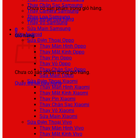
Thay Chân Sạc Samsung
Chưa có sản phẩm trong giỏ hàng.
Thay Camera Samsung
Thay Loa Samsung
Quay trở lại cửa hàng
Thay Vỏ Samsung
Sửa Main Samsung
0
Sửa Android
Giỏ hàng
Sửa Điện Thoại Oppo
Thay Màn Hình Oppo
Thay Mặt Kính Oppo
Thay Pin Oppo
Thay Vỏ Oppo
Thay Chân Sạc Oppo
Chưa có sản phẩm trong giỏ hàng.
Sửa Main Oppo
Sửa Điện Thoại Xiaomi
Quay trở lại cửa hàng
Thay Màn Hình Xiaomi
Thay Mặt Kính Xiaomi
Thay Pin Xiaomi
Thay Chân Sạc Xiaomi
Thay Vỏ Xiaomi
Sửa Main Xiaomi
Sửa Điện Thoại Vivo
Thay Màn Hình Vivo
Thay Mặt Kính Vivo