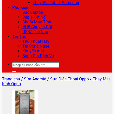
Thay Pin Tablet Samsung
Phụ Kiện
Sạc Laptop
Cable Kết Nối
Chuột Máy Tính
HUB Chuyển Đổi
USB/ Thẻ Nhớ
Tin Tức
Thủ Thuật Hay
Tin Công Nghệ
Khuyến mại
Bảng Giá Dịch Vụ
Tìm
kiếm:
Trang chủ
/
Sửa Android
/
Sửa Điện Thoại Oppo
/
Thay Mặt
Kính Oppo