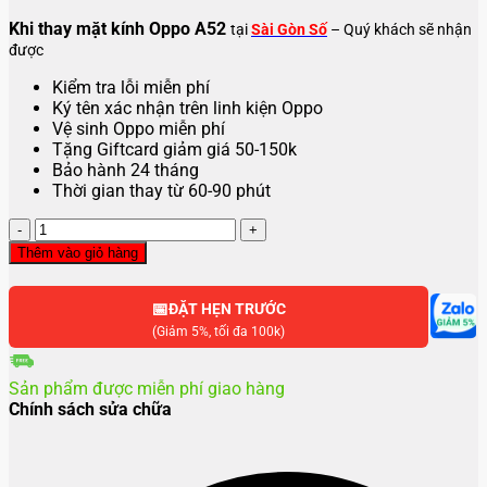
Khi thay mặt kính Oppo A52
tại
Sài Gòn Số
– Quý khách sẽ nhận
được
Kiểm tra lỗi miễn phí
Ký tên xác nhận trên linh kiện Oppo
Vệ sinh Oppo miễn phí
Tặng Giftcard giảm giá 50-150k
Bảo hành 24 tháng
Thời gian thay từ 60-90 phút
Thay
mặt
Thêm vào giỏ hàng
kính
OPPO
📅
A52
ĐẶT HẸN TRƯỚC
số
(Giảm 5%, tối đa 100k)
lượng
Sản phẩm được miễn phí giao hàng
Chính sách sửa chữa