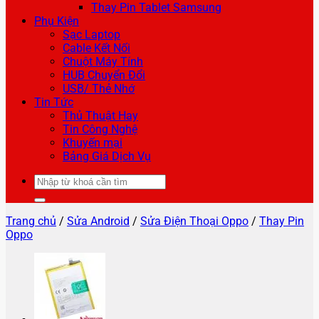
Thay Pin Tablet Samsung
Phụ Kiện
Sạc Laptop
Cable Kết Nối
Chuột Máy Tính
HUB Chuyển Đổi
USB/ Thẻ Nhớ
Tin Tức
Thủ Thuật Hay
Tin Công Nghệ
Khuyến mại
Bảng Giá Dịch Vụ
Tìm
kiếm:
Trang chủ
/
Sửa Android
/
Sửa Điện Thoại Oppo
/
Thay Pin
Oppo