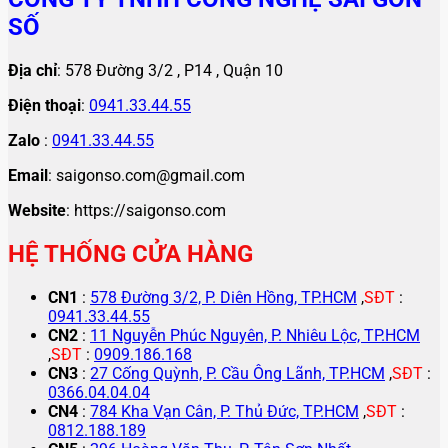
SỐ
Địa chỉ
: 578 Đường 3/2 , P14 , Quận 10
Điện thoại
:
0941.33.44.55
Zalo
:
0941.33.44.55
Email
: saigonso.com@gmail.com
Website
: https://saigonso.com
HỆ THỐNG CỬA HÀNG
CN1
:
578 Đường 3/2, P. Diên Hồng, TP.HCM
,
SĐT
:
0941.33.44.55
CN2
:
11 Nguyễn Phúc Nguyên, P. Nhiêu Lộc, TP.HCM
,
SĐT
:
0909.186.168
CN3
:
27 Cống Quỳnh, P. Cầu Ông Lãnh, TP.HCM
,
SĐT
:
0366.04.04.04
CN4
:
784 Kha Vạn Cân, P. Thủ Đức, TP.HCM
,
SĐT
:
0812.188.189