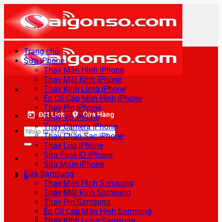
Bỏ
qua
nội
dung
Trang chủ
Sửa iPhone
Thay Màn Hình iPhone
Thay Mặt Kính iPhone
Thay Kính Lưng iPhone
Ép Cổ Cáp Màn Hình iPhone
Thay Pin iPhone
Đặt Lịch
Cửa Hàng
Thay Vỏ iPhone
Thay Camera iPhone
Tìm
Thay Chân Sạc iPhone
kiếm:
Thay Loa iPhone
Sửa Face ID iPhone
Sửa Main iPhone
Sửa Samsung
0
Thay Màn Hình Samsung
Thay Mặt Kính Samsung
Thay Pin Samsung
Ép Cổ Cáp Màn Hình Samsung
Thay Kính Lưng Samsung