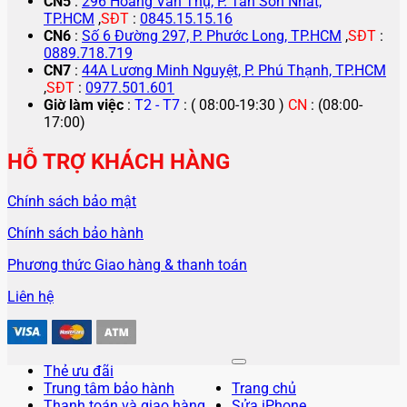
CN5
:
296 Hoàng Văn Thụ, P. Tân Sơn Nhất,
TP.HCM
,
SĐT
:
0845.15.15.16
CN6
:
Số 6 Đường 297, P. Phước Long, TP.HCM
,
SĐT
:
0889.718.719
CN7
:
44A Lương Minh Nguyệt, P. Phú Thạnh, TP.HCM
,
SĐT
:
0977.501.601
Giờ làm việc
:
T2 - T7
: ( 08:00-19:30 )
CN
: (08:00-
17:00)
HỖ TRỢ KHÁCH HÀNG
Chính sách bảo mật
Chính sách bảo hành
Phương thức Giao hàng & thanh toán
Liên hệ
Thẻ ưu đãi
Trung tâm bảo hành
Trang chủ
Thanh toán và giao hàng
Sửa iPhone