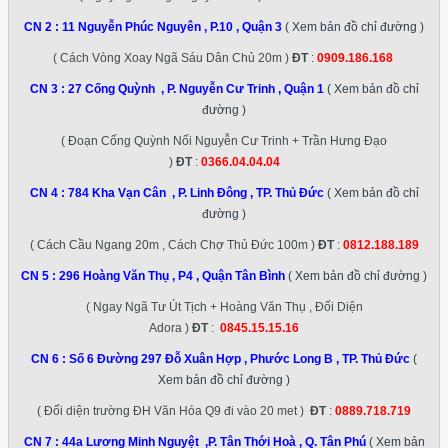
CN 2 :
11 Nguyễn Phúc Nguyên , P.10 , Quận 3
( Xem bản đồ chỉ đường )
( Cách Vòng Xoay Ngã Sáu Dân Chủ 20m )
ĐT
:
0909.186.168
CN 3 :
27 Cống Quỳnh , P. Nguyễn Cư Trinh , Quận 1
( Xem bản đồ chỉ
đường )
( Đoạn Cống Quỳnh Nối Nguyễn Cư Trinh + Trần Hưng Đạo
)
ĐT
:
0366.04.04.04
CN 4 :
784 Kha Vạn Cân , P. Linh Đông , TP. Thủ Đức
( Xem bản đồ chỉ
đường )
( Cách Cầu Ngang 20m , Cách Chợ Thủ Đức 100m )
ĐT
:
0812.188.189
CN 5 :
296 Hoàng Văn Thụ , P4 , Quận Tân Bình
( Xem bản đồ chỉ đường )
( Ngay Ngã Tư Út Tịch + Hoàng Văn Thụ , Đối Diện
Adora )
ĐT
:
0845.15.15.16
CN 6 :
Số 6 Đường 297 Đỗ Xuân Hợp , Phước Long B , TP. Thủ Đức
(
Xem bản đồ chỉ đường )
( Đối diện trường ĐH Văn Hóa Q9 đi vào 20 met )
ĐT
:
0889.718.719
CN 7 :
44a Lương Minh Nguyệt ,P. Tân Thới Hoà , Q. Tân Phú
( Xem bản