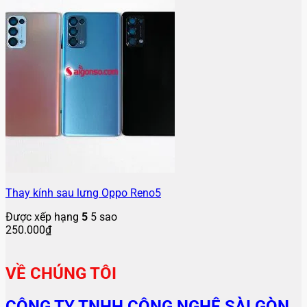
Thay kính sau lưng Oppo Reno5
Được xếp hạng
5
5 sao
250.000
₫
VỀ CHÚNG TÔI
CÔNG TY TNHH CÔNG NGHỆ SÀI GÒN