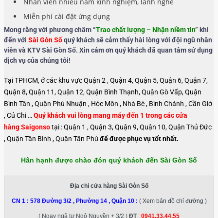
Nhân viên nhiều năm kinh nghiệm, lành nghề
Miễn phí cài đặt ứng dụng
Mong rằng với phương châm “
Trao chất lượng – Nhận niềm tin
” khi
đến với
Sài Gòn Số
quý khách sẽ cảm thấy hài lòng với đội ngũ nhân
viên và KTV Sài Gòn Số. Xin cảm ơn quý khách đã quan tâm sử dụng
dịch vụ của chúng tôi!
Tại TPHCM, ở các khu vực Quận 2 , Quận 4, Quận 5, Quận 6, Quận 7,
Quận 8, Quận 11, Quận 12, Quận Bình Thạnh, Quận Gò Vấp, Quận
Bình Tân , Quận Phú Nhuận , Hóc Môn , Nhà Bè , Bình Chánh , Cần Giờ
, Củ Chi …
Quý khách vui lòng mang máy đến 1 trong các cửa
hàng Saigonso
tại : Quận 1 , Quận 3, Quận 9, Quận 10, Quận Thủ Đức
, Quận Tân Bình , Quận Tân Phú
để được phục vụ tốt nhất.
Hân hạnh được chào đón quý khách đến Sài Gòn Số
Địa chỉ cửa hàng Sài Gòn Số
CN 1 :
578 Đường 3/2 , Phường 14 , Quận 10
:
( Xem bản đồ chỉ đường )
( Ngay ngã tư Ngô Nguyền + 3/2 )
ĐT
:
0941.33.44.55