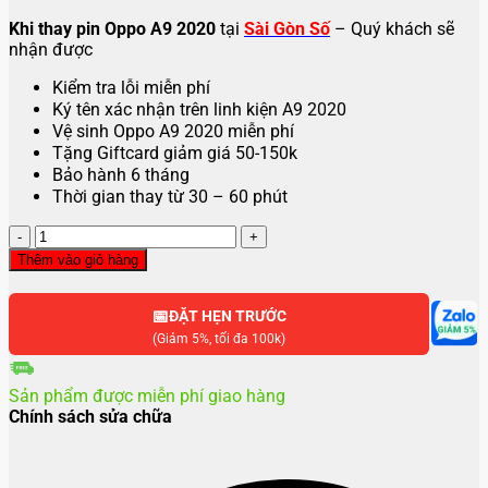
Khi thay pin Oppo A9 2020
tại
Sài Gòn Số
– Quý khách sẽ
nhận được
Kiểm tra lỗi miễn phí
Ký tên xác nhận trên linh kiện A9 2020
Vệ sinh Oppo A9 2020 miễn phí
Tặng Giftcard giảm giá 50-150k
Bảo hành 6 tháng
Thời gian thay từ 30 – 60 phút
Thay
pin
Thêm vào giỏ hàng
Oppo
A9
📅
2020
ĐẶT HẸN TRƯỚC
số
(Giảm 5%, tối đa 100k)
lượng
Sản phẩm được miễn phí giao hàng
Chính sách sửa chữa