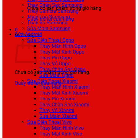
Thay Chân Sạc Samsung
Chưa có sản phẩm trong giỏ hàng.
Thay Camera Samsung
Thay Loa Samsung
Quay trở lại cửa hàng
Thay Vỏ Samsung
Sửa Main Samsung
0
Sửa Android
Giỏ hàng
Sửa Điện Thoại Oppo
Thay Màn Hình Oppo
Thay Mặt Kính Oppo
Thay Pin Oppo
Thay Vỏ Oppo
Thay Chân Sạc Oppo
Chưa có sản phẩm trong giỏ hàng.
Sửa Main Oppo
Sửa Điện Thoại Xiaomi
Quay trở lại cửa hàng
Thay Màn Hình Xiaomi
Thay Mặt Kính Xiaomi
Thay Pin Xiaomi
Thay Chân Sạc Xiaomi
Thay Vỏ Xiaomi
Sửa Main Xiaomi
Sửa Điện Thoại Vivo
Thay Màn Hình Vivo
Thay Mặt Kính Vivo