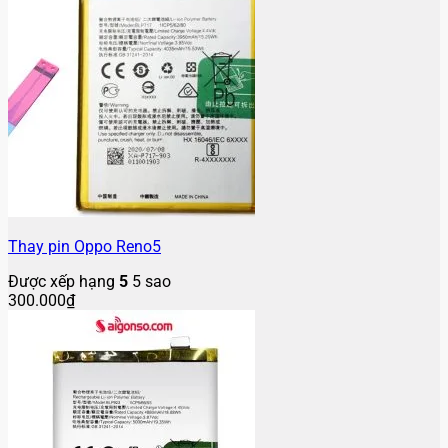
Thay pin Oppo Reno5
Được xếp hạng
5
5 sao
300.000
₫