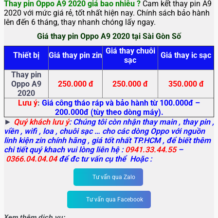
Thay pin Oppo A9 2020 giá bao nhiêu ?
Cam kết thay pin A9
2020 với mức giá rẻ, tốt nhất hiện nay. Chính sách bảo hành
lên đến 6 tháng, thay nhanh chóng lấy ngay.
Giá thay pin Oppo A9 2020 tại Sài Gòn Số
Giá thay chuôi
Thiết bị
Giá thay pin zin
Giá thay ic sạc
sạc
Thay pin
Oppo A9
250.000 đ
250.000 đ
350.000 đ
2020
Lưu ý
:
Giá công tháo ráp và bảo hành từ 100.000đ –
200.000đ (tùy theo dòng máy).
►
Quý khách lưu ý
: Chúng tôi còn nhận thay main
, thay pin ,
viền , wifi , loa , chuôi sạc … cho các dòng Oppo với nguồn
linh kiện zin chính hãng , giá tốt nhất TP.HCM , để biết thêm
chi tiết quý khach vui lòng liên hệ :
0941.33.44.55
–
0366.04.04.04
để đc tư vấn cụ thể Hoặc :
Tư vấn qua Zalo
Tư vấn qua Facebook
Xem thêm dịch vụ: