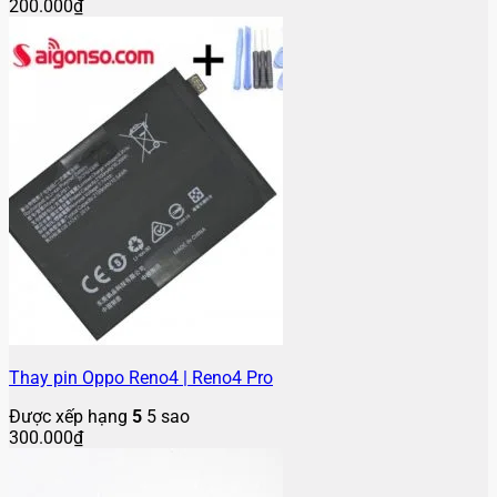
200.000
₫
Thay pin Oppo Reno4 | Reno4 Pro
Được xếp hạng
5
5 sao
300.000
₫