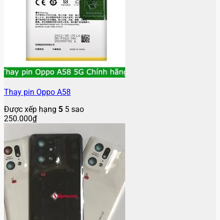
Thay pin Oppo A58
Được xếp hạng
5
5 sao
250.000
₫