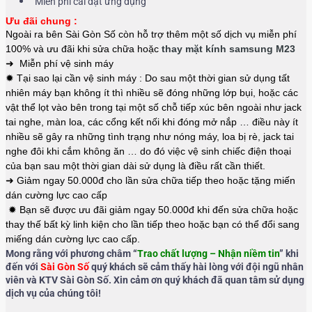
Miễn phí cài đặt ứng dụng
Ưu đãi chung :
Ngoài ra bên Sài Gòn Số còn hỗ trợ thêm một số dịch vụ miễn phí
100% và ưu đãi khi sửa chữa hoặc
thay mặt kính samsung M23
➜ Miễn phí vệ sinh máy
✹ Tại sao lại cần vệ sinh máy : Do sau một thời gian sử dụng tất
nhiên máy bạn không ít thì nhiều sẽ đóng những lớp bụi, hoặc các
vật thể lọt vào bên trong tại một số chỗ tiếp xúc bên ngoài như jack
tai nghe, màn loa, các cổng kết nối khi đóng mở nắp … điều này ít
nhiều sẽ gây ra những tình trạng như nóng máy, loa bị rè, jack tai
nghe đôi khi cắm không ăn … do đó việc vệ sinh chiếc điện thoại
của bạn sau một thời gian dài sử dụng là điều rất cần thiết.
➜ Giảm ngay 50.000đ cho lần sửa chữa tiếp theo hoặc tặng miến
dán cường lực cao cấp
✹ Bạn sẽ được ưu đãi giảm ngay 50.000đ khi đến sửa chữa hoặc
thay thế bất kỳ linh kiện cho lần tiếp theo hoặc bạn có thể đổi sang
miếng dán cường lực cao cấp.
Mong rằng với phương châm “
Trao chất lượng – Nhận niềm tin
” khi
đến với
Sài Gòn Số
quý khách sẽ cảm thấy hài lòng với đội ngũ nhân
viên và KTV Sài Gòn Số. Xin cảm ơn quý khách đã quan tâm sử dụng
dịch vụ của chúng tôi!