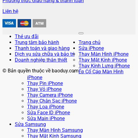
Phương thức Giao hàng & thanh toán
Liên hệ
Thẻ ưu đãi
Trung tâm bảo hành
Trang chủ
Thanh toán và giao hàng
Sửa iPhone
Dịch vụ sửa chữa và bảo trì
Thay Màn Hình iPhone
Doanh nghiệp thân thiết
Thay Mặt Kính iPhone
Thay Kính Lưng iPhone
© Bản quyền thuộc về baoduy.com
Ép Cổ Cáp Màn Hình
iPhone
Thay Pin iPhone
Thay Vỏ iPhone
Thay Camera iPhone
Thay Chân Sạc iPhone
Thay Loa iPhone
Sửa Face ID iPhone
Sửa Main iPhone
Sửa Samsung
Thay Màn Hình Samsung
Thay Mặt Kính Samsung