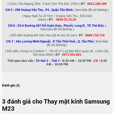
( Cách Cầu Ngang 20m , Cách Chợ Thủ Đức 100m )
ĐT
:
0812.188.189
CN 5 :
296 Hoàng Văn Thụ , P4 , Quận Tân Bình
( Xem bản đồ chỉ đường )
( Ngay Ngã Tư Út Tịch + Hoàng Văn Thụ , Đối Diện
Adora )
ĐT
:
0845.15.15.16
CN 6 :
Số 6 Đường 297 Đỗ Xuân Hợp , Phước Long B , TP. Thủ Đức
(
Xem bản đồ chỉ đường )
( Đối diện trường ĐH Văn Hóa Q9 đi vào 20 met )
ĐT
:
0889.718.719
CN 7 :
44a Lương Minh Nguyệt ,P. Tân Thới Hoà , Q. Tân Phú
( Xem bản
đồ chỉ đường )
( Đối diện chung cư Carillon 7 , Tới số 47 Luỹ Bán Bích quẹo vô , Cách cầu
Tân Hoá 400m )
ĐT
:
0977.501.601
Thời gian làm việc:
Từ thứ 2 – Thứ 7
: 8:30 AM – 19:30 PM ,
CN
: 8:30
AM – 18:00 PM
Đánh giá (3)
3 đánh giá cho
Thay mặt kính Samsung
M23