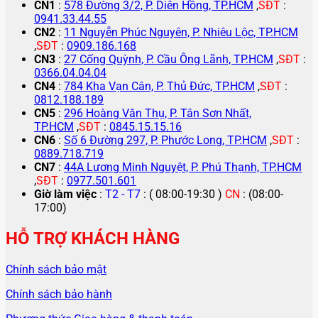
CN1
:
578 Đường 3/2, P. Diên Hồng, TP.HCM
,
SĐT
:
0941.33.44.55
CN2
:
11 Nguyễn Phúc Nguyên, P. Nhiêu Lộc, TP.HCM
,
SĐT
:
0909.186.168
CN3
:
27 Cống Quỳnh, P. Cầu Ông Lãnh, TP.HCM
,
SĐT
:
0366.04.04.04
CN4
:
784 Kha Vạn Cân, P. Thủ Đức, TP.HCM
,
SĐT
:
0812.188.189
CN5
:
296 Hoàng Văn Thụ, P. Tân Sơn Nhất,
TP.HCM
,
SĐT
:
0845.15.15.16
CN6
:
Số 6 Đường 297, P. Phước Long, TP.HCM
,
SĐT
:
0889.718.719
CN7
:
44A Lương Minh Nguyệt, P. Phú Thạnh, TP.HCM
,
SĐT
:
0977.501.601
Giờ làm việc
:
T2 - T7
: ( 08:00-19:30 )
CN
: (08:00-
17:00)
HỖ TRỢ KHÁCH HÀNG
Chính sách bảo mật
Chính sách bảo hành