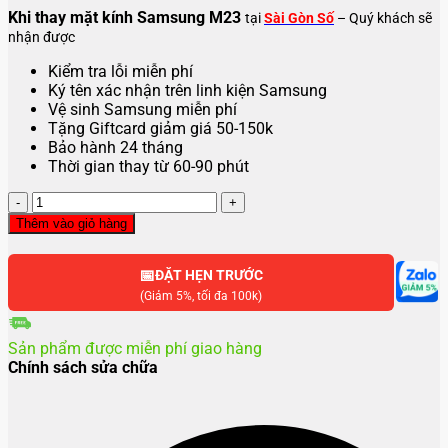
Khi thay mặt kính Samsung M23
tại
Sài Gòn Số
– Quý khách sẽ
nhận được
Kiểm tra lỗi miễn phí
Ký tên xác nhận trên linh kiện Samsung
Vệ sinh Samsung miễn phí
Tặng Giftcard giảm giá 50-150k
Bảo hành 24 tháng
Thời gian thay từ 60-90 phút
Thay
mặt
Thêm vào giỏ hàng
kính
Samsung
📅
M23
ĐẶT HẸN TRƯỚC
số
(Giảm 5%, tối đa 100k)
lượng
Sản phẩm được miễn phí giao hàng
Chính sách sửa chữa