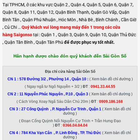
Tại TPHCM, ở các khu vực Quận 2 , Quận 4, Quận 5, Quận 6, Quận 7,
Quận 8, Quận 11, Quận 12, Quận Bình Thạnh, Quận Gò Vấp, Quận
Bình Tân , Quận Phú Nhuận , Hóc Môn , Nhà Bè , Bình Chánh , Cần Giờ
, Củ Chi …
Quý khách vui lòng mang máy đến 1 trong các cửa
hàng Saigonso
tại : Quận 1 , Quận 3, Quận 9, Quận 10, Quận Thủ Đức
, Quận Tân Bình , Quận Tân Phú
để được phục vụ tốt nhất.
Hân hạnh được chào đón quý khách đến Sài Gòn Số
Địa chỉ cửa hàng Sài Gòn Số
CN 1 :
578 Đường 3/2 , Phường 14 , Quận 10
:
( Xem bản đồ chỉ đường )
( Ngay ngã tư Ngô Nguyền + 3/2 )
ĐT
:
0941.33.44.55
CN 2 :
11 Nguyễn Phúc Nguyên , P.10 , Quận 3
( Xem bản đồ chỉ đường )
( Cách Vòng Xoay Ngã Sáu Dân Chủ 20m )
ĐT
:
0909.186.168
CN 3 :
27 Cống Quỳnh , P. Nguyễn Cư Trinh , Quận 1
( Xem bản đồ chỉ
đường )
( Đoạn Cống Quỳnh Nối Nguyễn Cư Trinh + Trần Hưng Đạo
)
ĐT
:
0366.04.04.04
CN 4 :
784 Kha Vạn Cân , P. Linh Đông , TP. Thủ Đức
( Xem bản đồ chỉ
đường )