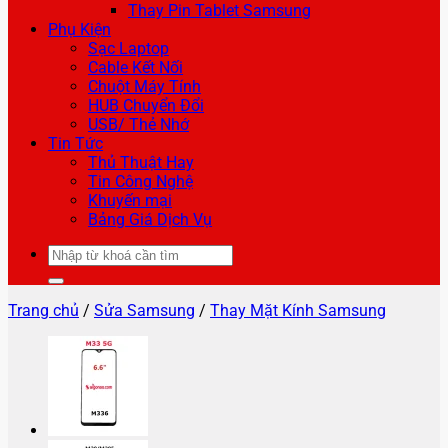
Thay Pin Tablet Samsung
Phụ Kiện
Sạc Laptop
Cable Kết Nối
Chuột Máy Tính
HUB Chuyển Đổi
USB/ Thẻ Nhớ
Tin Tức
Thủ Thuật Hay
Tin Công Nghệ
Khuyến mại
Bảng Giá Dịch Vụ
Tìm
kiếm:
Trang chủ
/
Sửa Samsung
/
Thay Mặt Kính Samsung