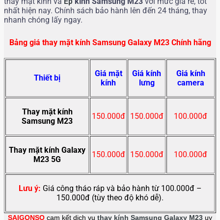
thay mặt kính và
Ép
kính Samsung M23
với mức giá rẻ, tốt
nhất hiện nay. Chính sách bảo hành lên đến 24 tháng, thay
nhanh chóng lấy ngay.
Bảng giá thay mặt kính Samsung Galaxy M23 Chính hãng
Giá mặt
Giá kính
Giá kính
Thiết bị
kính
lưng
camera
Thay mặt kính
150.000đ
150.000đ
100.000đ
Samsung M23
Thay mặt kính Galaxy
150.000đ
150.000đ
100.000đ
M23 5G
Lưu ý:
Giá công tháo ráp và bảo hành từ 100.000đ –
150.000đ (tùy theo độ khó dễ).
SAIGONSO
cam kết dịch vụ
thay kính
Samsung Galaxy M23
uy