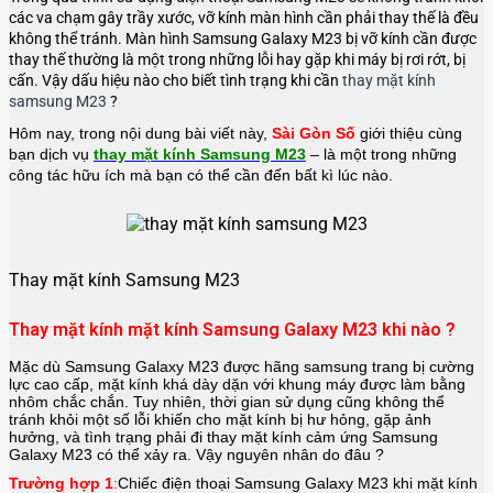
các va chạm gây trầy xước, vỡ kính màn hình cần phải thay thế là đều
không thể tránh. Màn hình Samsung Galaxy M23 bị vỡ kính cần được
thay thế thường là một trong những lỗi hay gặp khi máy bị rơi rớt, bị
cấn. Vậy dấu hiệu nào cho biết tình trạng khi cần
thay mặt kính
samsung M23
?
Hôm nay, trong nội dung bài viết này,
Sài Gòn Số
giới thiệu cùng
bạn dịch vụ
thay mặt kính Samsung M23
– là một trong những
công tác hữu ích mà bạn có thể cần đến bất kì lúc nào.
Thay mặt kính Samsung M23
Thay mặt kính mặt kính Samsung Galaxy M23 khi nào ?
Mặc dù Samsung Galaxy M23 được hãng
samsung
trang bị cường
lực cao cấp, mặt kính khá dày dặn với khung máy được làm bằng
nhôm chắc chắn. Tuy nhiên, thời gian sử dụng cũng không thể
tránh khỏi một số lỗi khiến cho mặt kính bị hư hỏng, gặp ảnh
hưởng, và tình trạng phải đi thay mặt kính cảm ứng Samsung
Galaxy M23 có thể xảy ra. Vậy nguyên nhân do đâu ?
Trường hợp 1
:
Chiếc điện thoại
Samsung Galaxy M23
khi mặt kính