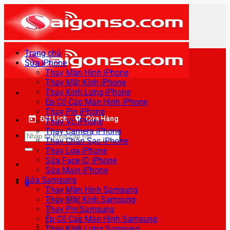
Bỏ
qua
nội
dung
Trang chủ
Sửa iPhone
Thay Màn Hình iPhone
Thay Mặt Kính iPhone
Thay Kính Lưng iPhone
Ép Cổ Cáp Màn Hình iPhone
Thay Pin iPhone
Đặt Lịch
Cửa Hàng
Thay Vỏ iPhone
Thay Camera iPhone
Tìm
Thay Chân Sạc iPhone
kiếm:
Thay Loa iPhone
Sửa Face ID iPhone
Sửa Main iPhone
Sửa Samsung
0
Thay Màn Hình Samsung
Thay Mặt Kính Samsung
Thay Pin Samsung
Ép Cổ Cáp Màn Hình Samsung
Thay Kính Lưng Samsung