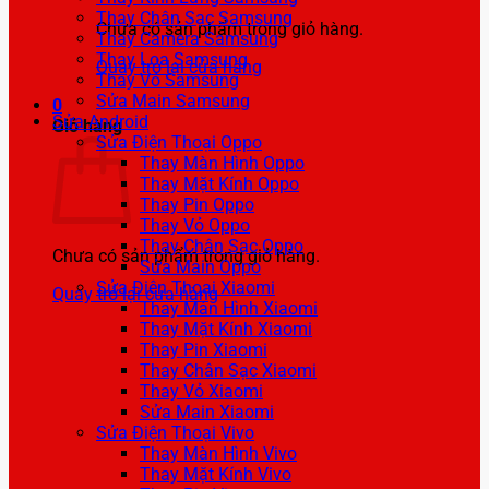
Thay Chân Sạc Samsung
Chưa có sản phẩm trong giỏ hàng.
Thay Camera Samsung
Thay Loa Samsung
Quay trở lại cửa hàng
Thay Vỏ Samsung
Sửa Main Samsung
0
Sửa Android
Giỏ hàng
Sửa Điện Thoại Oppo
Thay Màn Hình Oppo
Thay Mặt Kính Oppo
Thay Pin Oppo
Thay Vỏ Oppo
Thay Chân Sạc Oppo
Chưa có sản phẩm trong giỏ hàng.
Sửa Main Oppo
Sửa Điện Thoại Xiaomi
Quay trở lại cửa hàng
Thay Màn Hình Xiaomi
Thay Mặt Kính Xiaomi
Thay Pin Xiaomi
Thay Chân Sạc Xiaomi
Thay Vỏ Xiaomi
Sửa Main Xiaomi
Sửa Điện Thoại Vivo
Thay Màn Hình Vivo
Thay Mặt Kính Vivo