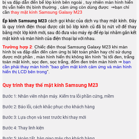
bị va đập dẫn đến bể lớp kính bên ngoài , tuy nhiên màn hình hiển
thị vẫn hiển thị bình thường , cảm ứng còn dùng được ⇒bạn chỉ
cần
thay mặt kính Samsung Galaxy M23
Ép kính Samsung M23
cách gọi khác của dịch vụ thay mặt kính. Đây
là quy trình điện thoại được cắt bỏ lớp kính cũ đã bị nứt vỡ để thay
bằng một lớp kính mới, sau đó đưa vào máy ép để ép lại nhằm gắn kết
mặt kính và màn hình của điện thoại lại với nhau.
Trường hợp 2
:
Chiếc điện thoại
Samsung Galaxy M23
khi màn
hình bị va đập dẫn đến cảm ứng bị liệt toàn phần hay chỉ sử dụng
được một phần , màn hình hiển thị không lên hình “bị tối đen, trắng
toàn mặt kính, sọc đen, sọc trắng, đốm đen trên màn hình ⇒
bạn
cần phải thay màn hình ”bao gồm mặt kính cảm ứng và màn hình
hiển thị LCD bên trong
”.
Quy trình thay thế mặt kính Samsung M23
Bước 1: Nhân viên nhận máy. Kiểm tra lỗi phần cứng, mềm
Bước 2: Báo lỗi, cách khắc phục cho khách hàng
Bước 3: Lựa chọn và test trước khi thay mới
Bước 4: Thay linh kiện
Bước 5: Hoàn tất, bàn giao máy cho khách hàng