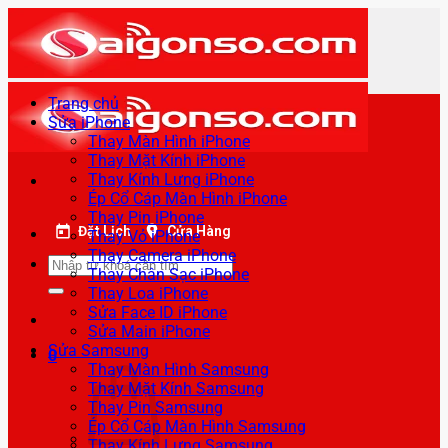
Bỏ
qua
nội
dung
Trang chủ
Sửa iPhone
Thay Màn Hình iPhone
Thay Mặt Kính iPhone
Thay Kính Lưng iPhone
Ép Cổ Cáp Màn Hình iPhone
Thay Pin iPhone
Đặt Lịch
Cửa Hàng
Thay Vỏ iPhone
Thay Camera iPhone
Tìm
Thay Chân Sạc iPhone
kiếm:
Thay Loa iPhone
Sửa Face ID iPhone
Sửa Main iPhone
Sửa Samsung
0
Thay Màn Hình Samsung
Thay Mặt Kính Samsung
Thay Pin Samsung
Ép Cổ Cáp Màn Hình Samsung
Thay Kính Lưng Samsung