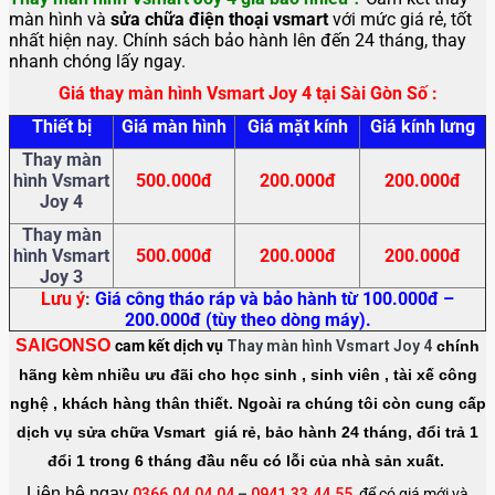
màn hình và
sửa chữa điện thoại vsmart
với mức giá rẻ, tốt
nhất hiện nay. Chính sách bảo hành lên đến 24 tháng, thay
nhanh chóng lấy ngay.
Giá thay màn hình Vsmart Joy 4 tại Sài Gòn Số :
Thiết bị
Giá màn hình
Giá mặt kính
Giá kính lưng
Thay màn
hình Vsmart
500.000đ
200.000đ
200.000đ
Joy 4
Thay màn
hình Vsmart
500.000đ
200.000đ
200.000đ
Joy 3
Lưu ý
:
Giá công tháo ráp và bảo hành từ 100.000đ –
200.000đ (tùy theo dòng máy).
SAIGONSO
cam kết dịch vụ
Thay màn hình Vsmart Joy 4
chính
hãng kèm nhiều ưu đãi cho học sinh , sinh viên , tài xế công
nghệ , khách hàng thân thiết. Ngoài ra chúng tôi còn cung cấp
dịch vụ sửa chữa Vsmart giá rẻ, bảo hành 24 tháng, đổi trả 1
đổi 1 trong 6 tháng đầu nếu có lỗi của nhà sản xuất.
Liên hệ ngay
0366.04.04.04
–
0941.33.44.55
để có giá mới và