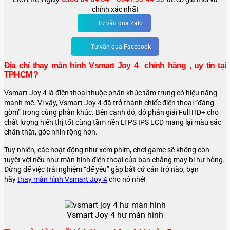
chính xác nhất
Tư vấn qua Zalo
Tư vấn qua Facebook
Địa chỉ thay màn hình Vsmart Joy 4 chính hãng , uy tín tại
TPHCM ?
Vsmart Joy 4 là điện thoại thuộc phân khúc tầm trung có hiệu năng
mạnh mẽ. Vì vậy, Vsmart Joy 4 đã trở thành chiếc điện thoại “đáng
gờm” trong cùng phân khúc. Bên cạnh đó, độ phân giải Full HD+ cho
chất lượng hiển thị tốt cùng tầm nền LTPS IPS LCD mang lại màu sắc
chân thật, góc nhìn rộng hơn.
Tuy nhiên, các hoạt động như xem phim, chơi game sẽ không còn
tuyệt vời nếu như màn hình điện thoại của bạn chẳng may bị hư hỏng.
Đừng để việc trải nghiệm “dế yêu” gặp bất cứ cản trở nào, bạn
hãy
thay màn hình Vsmart Joy 4
cho nó nhé!
Vsmart Joy 4 hư màn hình