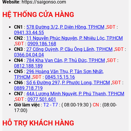
Website
: https://saigonso.com
HỆ THỐNG CỬA HÀNG
CN1
:
578 Đường 3/2, P. Diên Hồng, TP.HCM
,
SĐT
:
0941.33.44.55
CN2
:
11 Nguyễn Phúc Nguyên, P. Nhiêu Lộc, TP.HCM
,
SĐT
:
0909.186.168
CN3
:
27 Cống Quỳnh, P. Cầu Ông Lãnh, TP.HCM
,
SĐT
:
0366.04.04.04
CN4
:
784 Kha Vạn Cân, P. Thủ Đức, TP.HCM
,
SĐT
:
0812.188.189
CN5
:
296 Hoàng Văn Thụ, P. Tân Sơn Nhất,
TP.HCM
,
SĐT
:
0845.15.15.16
CN6
:
Số 6 Đường 297, P. Phước Long, TP.HCM
,
SĐT
:
0889.718.719
CN7
:
44A Lương Minh Nguyệt, P. Phú Thạnh, TP.HCM
,
SĐT
:
0977.501.601
Giờ làm việc
:
T2 - T7
: ( 08:00-19:30 )
CN
: (08:00-
17:00)
HỖ TRỢ KHÁCH HÀNG