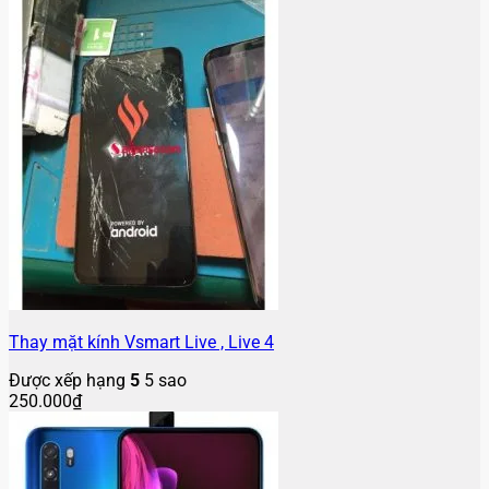
Thay mặt kính Vsmart Live , Live 4
Được xếp hạng
5
5 sao
250.000
₫