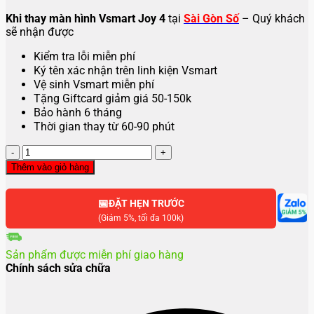
Khi thay màn hình Vsmart Joy 4
tại
Sài Gòn Số
– Quý khách
sẽ nhận được
Kiểm tra lỗi miễn phí
Ký tên xác nhận trên linh kiện Vsmart
Vệ sinh Vsmart miễn phí
Tặng Giftcard giảm giá 50-150k
Bảo hành 6 tháng
Thời gian thay từ 60-90 phút
Thay
màn
Thêm vào giỏ hàng
hình
Vsmart
📅
Joy
ĐẶT HẸN TRƯỚC
4
(Giảm 5%, tối đa 100k)
số
lượng
Sản phẩm được miễn phí giao hàng
Chính sách sửa chữa