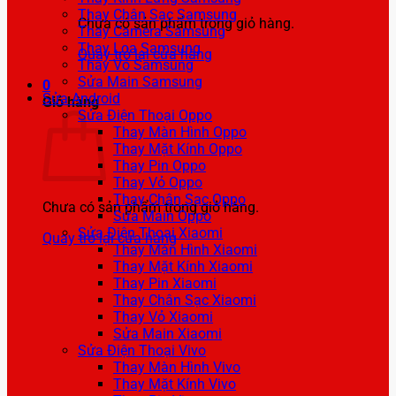
Thay Chân Sạc Samsung
Chưa có sản phẩm trong giỏ hàng.
Thay Camera Samsung
Thay Loa Samsung
Quay trở lại cửa hàng
Thay Vỏ Samsung
Sửa Main Samsung
0
Sửa Android
Giỏ hàng
Sửa Điện Thoại Oppo
Thay Màn Hình Oppo
Thay Mặt Kính Oppo
Thay Pin Oppo
Thay Vỏ Oppo
Thay Chân Sạc Oppo
Chưa có sản phẩm trong giỏ hàng.
Sửa Main Oppo
Sửa Điện Thoại Xiaomi
Quay trở lại cửa hàng
Thay Màn Hình Xiaomi
Thay Mặt Kính Xiaomi
Thay Pin Xiaomi
Thay Chân Sạc Xiaomi
Thay Vỏ Xiaomi
Sửa Main Xiaomi
Sửa Điện Thoại Vivo
Thay Màn Hình Vivo
Thay Mặt Kính Vivo