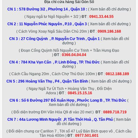
Địa chỉ cửa hàng Sài Gòn Số
CN 1 :
578 Đường 3/2 , Phường 14 , Quận 10
:
( Xem bản đồ chỉ đường )
( Ngay ngã tư Ngô Nguyền + 3/2 )
ĐT
:
0941.33.44.55
CN 2 :
11 Nguyễn Phúc Nguyên , P.10 , Quận 3
( Xem bản đồ chỉ đường )
( Cách Vòng Xoay Ngã Sáu Dân Chủ 20m )
ĐT
:
0909.186.168
CN 3 :
27 Cống Quỳnh , P. Nguyễn Cư Trinh , Quận 1
( Xem bản đồ chỉ
đường )
( Đoạn Cống Quỳnh Nối Nguyễn Cư Trinh + Trần Hưng Đạo
)
ĐT
:
0366.04.04.04
CN 4 :
784 Kha Vạn Cân , P. Linh Đông , TP. Thủ Đức
( Xem bản đồ chỉ
đường )
( Cách Cầu Ngang 20m , Cách Chợ Thủ Đức 100m )
ĐT
:
0812.188.189
CN 5 :
296 Hoàng Văn Thụ , P4 , Quận Tân Bình
( Xem bản đồ chỉ đường )
( Ngay Ngã Tư Út Tịch + Hoàng Văn Thụ , Đối Diện
Adora )
ĐT
:
0845.15.15.16
CN 6 :
Số 6 Đường 297 Đỗ Xuân Hợp , Phước Long B , TP. Thủ Đức
(
Xem bản đồ chỉ đường )
( Đối diện trường ĐH Văn Hóa Q9 đi vào 20 met )
ĐT
:
0889.718.719
CN 7 :
44a Lương Minh Nguyệt ,P. Tân Thới Hoà , Q. Tân Phú
( Xem bản
đồ chỉ đường )
( Đối diện chung cư Carillon 7 , Tới số 47 Luỹ Bán Bích quẹo vô , Cách cầu
Tân Hoá 400m )
ĐT
:
0977.501.601