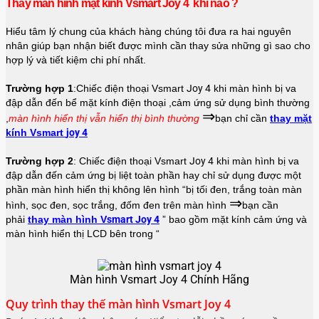
Thay màn hình mặt kính Vsmart Joy 4 khi nào ?
Hiểu tâm lý chung của khách hàng chúng tôi đưa ra hai nguyên
nhân giúp bạn nhận biết được mình cần thay sửa những gì sao cho
hợp lý và tiết kiệm chi phí nhất.
Trường hợp 1
:Chiếc điện thoại Vsmart
Joy 4
khi màn hình bị va
đập dẫn đến bể mặt kính điện thoại ,cảm ứng sử dụng bình thường
⇒
,
màn hình hiển thị vẫn hiển thị bình thường
bạn chỉ cần
thay mặt
kính Vsmart
joy 4
Trường hợp 2
:
Chiếc điện thoại
Vsmart
Joy 4
khi màn hình bị va
đập dẫn đến cảm ứng bị liệt toàn phần hay chỉ sử dụng được một
phần màn hình hiển thị không lên hình “bị tối đen, trắng toàn màn
⇒
hình, sọc đen, sọc trắng, đốm đen trên màn hình
bạn cần
phải
thay màn hình
V
smart
Joy 4
”
bao gồm mặt kính cảm ứng và
màn hình hiển thị LCD bên trong “
Màn hình Vsmart Joy 4 Chính Hãng
Quy trình thay thế màn hình Vsmart Joy 4