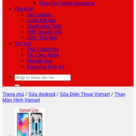
Thay Pin Tablet Samsung
Phụ Kiện
Sạc Laptop
Cable Kết Nối
Chuột Máy Tính
HUB Chuyển Đổi
USB/ Thẻ Nhớ
Tin Tức
Thủ Thuật Hay
Tin Công Nghệ
Khuyến mại
Bảng Giá Dịch Vụ
Tìm
kiếm:
Trang chủ
/
Sửa Android
/
Sửa Điện Thoại Vsmart
/
Thay
Màn Hình Vsmart