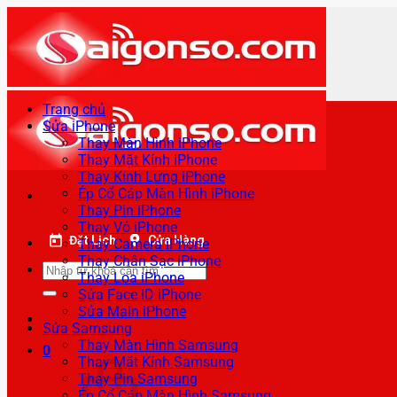
Bỏ
qua
nội
dung
Trang chủ
Sửa iPhone
Thay Màn Hình iPhone
Thay Mặt Kính iPhone
Thay Kính Lưng iPhone
Ép Cổ Cáp Màn Hình iPhone
Thay Pin iPhone
Thay Vỏ iPhone
Đặt Lịch
Cửa Hàng
Thay Camera iPhone
Thay Chân Sạc iPhone
Tìm
Thay Loa iPhone
kiếm:
Sửa Face ID iPhone
Sửa Main iPhone
Sửa Samsung
Thay Màn Hình Samsung
0
Thay Mặt Kính Samsung
Thay Pin Samsung
Ép Cổ Cáp Màn Hình Samsung