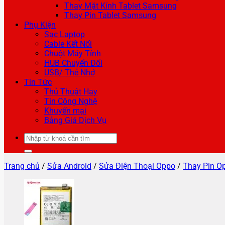
Thay Mặt Kính Tablet Samsung
Thay Pin Tablet Samsung
Phụ Kiện
Sạc Laptop
Cable Kết Nối
Chuột Máy Tính
HUB Chuyển Đổi
USB/ Thẻ Nhớ
Tin Tức
Thủ Thuật Hay
Tin Công Nghệ
Khuyến mại
Bảng Giá Dịch Vụ
Tìm
kiếm:
Trang chủ
/
Sửa Android
/
Sửa Điện Thoại Oppo
/
Thay Pin O