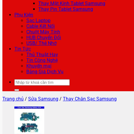
Thay Mặt Kính Tablet Samsung
Thay Pin Tablet Samsung
Phụ Kiện
Sạc Laptop
Cable Kết Nối
Chuột Máy Tính
HUB Chuyển Đổi
USB/ Thẻ Nhớ
Tin Tức
Thủ Thuật Hay
Tin Công Nghệ
Khuyến mại
Bảng Giá Dịch Vụ
Tìm
kiếm:
Trang chủ
/
Sửa Samsung
/
Thay Chân Sạc Samsung