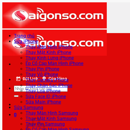
Bỏ
qua
nội
dung
Trang chủ
Sửa iPhone
Thay Màn Hình iPhone
Thay Mặt Kính iPhone
Thay Kính Lưng iPhone
Ép Cổ Cáp Màn Hình iPhone
Thay Pin iPhone
Thay Vỏ iPhone
Đặt Lịch
Cửa Hàng
Thay Camera iPhone
Thay Chân Sạc iPhone
Tìm
Thay Loa iPhone
kiếm:
Sửa Face ID iPhone
Sửa Main iPhone
Sửa Samsung
Thay Màn Hình Samsung
0
Thay Mặt Kính Samsung
Thay Pin Samsung
Ép Cổ Cáp Màn Hình Samsung