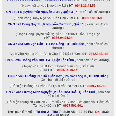
( Ngay ngã tư Ngô Nguyền + 3/2 )
ĐT
:
0941.33.44.55
CN 2 :
11 Nguyễn Phúc Nguyên , P.10 , Quận 3
( Xem bản đồ chỉ đường )
( Cách Vòng Xoay Ngã Sáu Dân Chủ 20m )
ĐT
:
0909.186.168
CN 3 :
27 Cống Quỳnh , P. Nguyễn Cư Trinh , Quận 1
( Xem bản đồ chỉ
đường )
( Đoạn Cống Quỳnh Nối Nguyễn Cư Trinh + Trần Hưng Đạo
)
ĐT
:
0366.04.04.04
CN 4 :
784 Kha Vạn Cân , P. Linh Đông , TP. Thủ Đức
( Xem bản đồ chỉ
đường )
( Cách Cầu Ngang 20m , Cách Chợ Thủ Đức 100m )
ĐT
:
0812.188.189
CN 5 :
296 Hoàng Văn Thụ , P4 , Quận Tân Bình
( Xem bản đồ chỉ đường )
( Ngay Ngã Tư Út Tịch + Hoàng Văn Thụ , Đối Diện
Adora )
ĐT
:
0845.15.15.16
CN 6 :
Số 6 Đường 297 Đỗ Xuân Hợp , Phước Long B , TP. Thủ Đức
(
Xem bản đồ chỉ đường )
( Đối diện trường ĐH Văn Hóa Q9 đi vào 20 met )
ĐT
:
0889.718.719
CN 7 :
44a Lương Minh Nguyệt ,P. Tân Thới Hoà , Q. Tân Phú
( Xem bản
đồ chỉ đường )
( Đối diện chung cư Carillon 7 , Tới số 47 Luỹ Bán Bích quẹo vô , Cách cầu
Tân Hoá 400m )
ĐT
:
0977.501.601
Thời gian làm việc:
Từ thứ 2 – Thứ 7
: 8:30 AM – 19:30 PM ,
CN
: 8:30
AM – 18:00 PM