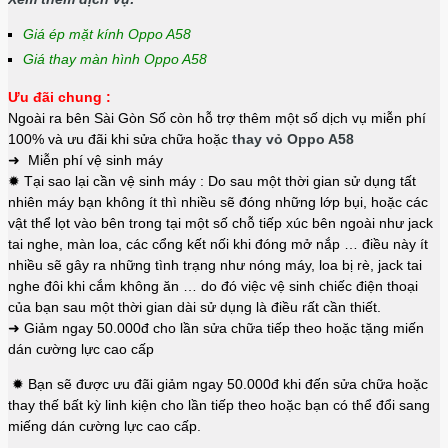
Giá ép mặt kính Oppo A58
Giá thay màn hình Oppo A58
Ưu đãi chung :
Ngoài ra bên Sài Gòn Số còn hỗ trợ thêm một số dịch vụ miễn phí
100% và ưu đãi khi sửa chữa hoặc
thay vỏ Oppo A58
➜ Miễn phí vệ sinh máy
✹ Tại sao lại cần vệ sinh máy : Do sau một thời gian sử dụng tất
nhiên máy bạn không ít thì nhiều sẽ đóng những lớp bụi, hoặc các
vật thể lọt vào bên trong tại một số chỗ tiếp xúc bên ngoài như jack
tai nghe, màn loa, các cổng kết nối khi đóng mở nắp … điều này ít
nhiều sẽ gây ra những tình trạng như nóng máy, loa bị rè, jack tai
nghe đôi khi cắm không ăn … do đó việc vệ sinh chiếc điện thoại
của bạn sau một thời gian dài sử dụng là điều rất cần thiết.
➜ Giảm ngay 50.000đ cho lần sửa chữa tiếp theo hoặc tặng miến
dán cường lực cao cấp
✹ Bạn sẽ được ưu đãi giảm ngay 50.000đ khi đến sửa chữa hoặc
thay thế bất kỳ linh kiện cho lần tiếp theo hoặc bạn có thể đổi sang
miếng dán cường lực cao cấp.