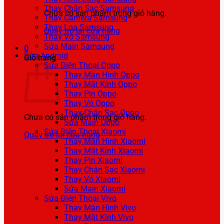
Thay Chân Sạc Samsung
Chưa có sản phẩm trong giỏ hàng.
Thay Camera Samsung
Thay Loa Samsung
Quay trở lại cửa hàng
Thay Vỏ Samsung
Sửa Main Samsung
0
Sửa Android
Giỏ hàng
Sửa Điện Thoại Oppo
Thay Màn Hình Oppo
Thay Mặt Kính Oppo
Thay Pin Oppo
Thay Vỏ Oppo
Thay Chân Sạc Oppo
Chưa có sản phẩm trong giỏ hàng.
Sửa Main Oppo
Sửa Điện Thoại Xiaomi
Quay trở lại cửa hàng
Thay Màn Hình Xiaomi
Thay Mặt Kính Xiaomi
Thay Pin Xiaomi
Thay Chân Sạc Xiaomi
Thay Vỏ Xiaomi
Sửa Main Xiaomi
Sửa Điện Thoại Vivo
Thay Màn Hình Vivo
Thay Mặt Kính Vivo