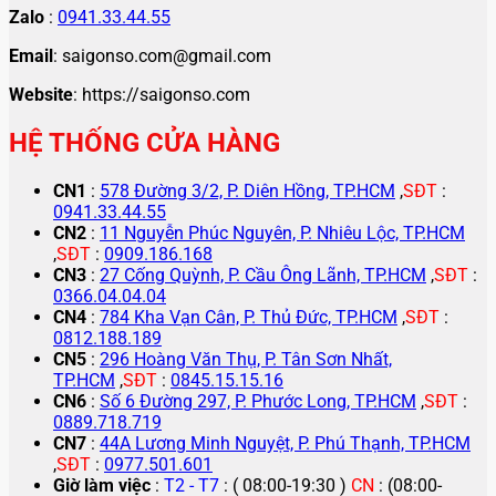
Zalo
:
0941.33.44.55
Email
: saigonso.com@gmail.com
Website
: https://saigonso.com
HỆ THỐNG CỬA HÀNG
CN1
:
578 Đường 3/2, P. Diên Hồng, TP.HCM
,
SĐT
:
0941.33.44.55
CN2
:
11 Nguyễn Phúc Nguyên, P. Nhiêu Lộc, TP.HCM
,
SĐT
:
0909.186.168
CN3
:
27 Cống Quỳnh, P. Cầu Ông Lãnh, TP.HCM
,
SĐT
:
0366.04.04.04
CN4
:
784 Kha Vạn Cân, P. Thủ Đức, TP.HCM
,
SĐT
:
0812.188.189
CN5
:
296 Hoàng Văn Thụ, P. Tân Sơn Nhất,
TP.HCM
,
SĐT
:
0845.15.15.16
CN6
:
Số 6 Đường 297, P. Phước Long, TP.HCM
,
SĐT
:
0889.718.719
CN7
:
44A Lương Minh Nguyệt, P. Phú Thạnh, TP.HCM
,
SĐT
:
0977.501.601
Giờ làm việc
:
T2 - T7
: ( 08:00-19:30 )
CN
: (08:00-