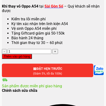
Khi thay vỏ Oppo A54
tại
Sài Gòn Số
– Quý khách sẽ nhận
được
Kiểm tra lỗi miễn phí
Ký tên xác nhận trên linh kiện A54
Vệ sinh Oppo A54 miễn phí
Tặng Giftcard giảm giá 50-150k
Bảo hành 24 tháng
Thời gian thay từ 30 – 60 phút
Thay
vỏ
Thêm vào giỏ hàng
Oppo
A58
📅
số
ĐẶT HẸN TRƯỚC
lượng
(Giảm 5%, tối đa 100k)
Sản phẩm được miễn phí giao hàng
Chính sách sửa chữa