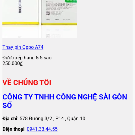
Thay pin Oppo A74
Được xếp hạng
5
5 sao
250.000
₫
VỀ CHÚNG TÔI
CÔNG TY TNHH CÔNG NGHỆ SÀI GÒN
SỐ
Địa chỉ
: 578 Đường 3/2 , P14 , Quận 10
Điện thoại
:
0941.33.44.55