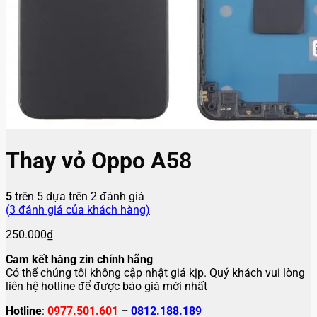
Thay vỏ Oppo A58
5
trên 5 dựa trên
2
đánh giá
(
3
đánh giá của khách hàng)
250.000
₫
Cam kết hàng zin chính hãng
Có thể chúng tôi không cập nhật giá kịp. Quý khách vui lòng
liên hệ hotline để được báo giá mới nhất
Hotline
:
0977.501.601
–
0812.188.189