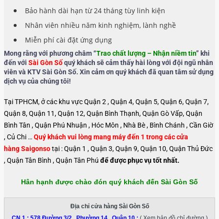
Bảo hành dài hạn từ 24 tháng tùy linh kiện
Nhân viên nhiều năm kinh nghiệm, lành nghề
Miễn phí cài đặt ứng dụng
Mong rằng với phương châm “
Trao chất lượng – Nhận niềm tin
” khi
đến với
Sài Gòn Số
quý khách sẽ cảm thấy hài lòng với đội ngũ nhân
viên và KTV Sài Gòn Số. Xin cảm ơn quý khách đã quan tâm sử dụng
dịch vụ của chúng tôi!
Tại TPHCM, ở các khu vực Quận 2 , Quận 4, Quận 5, Quận 6, Quận 7,
Quận 8, Quận 11, Quận 12, Quận Bình Thạnh, Quận Gò Vấp, Quận
Bình Tân , Quận Phú Nhuận , Hóc Môn , Nhà Bè , Bình Chánh , Cần Giờ
, Củ Chi …
Quý khách vui lòng mang máy đến 1 trong các cửa
hàng Saigonso
tại : Quận 1 , Quận 3, Quận 9, Quận 10, Quận Thủ Đức
, Quận Tân Bình , Quận Tân Phú
để được phục vụ tốt nhất.
Hân hạnh được chào đón quý khách đến Sài Gòn Số
Địa chỉ cửa hàng Sài Gòn Số
CN 1 :
578 Đường 3/2 , Phường 14 , Quận 10
:
( Xem bản đồ chỉ đường )