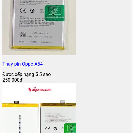
Thay pin Oppo A54
Được xếp hạng
5
5 sao
250.000
₫