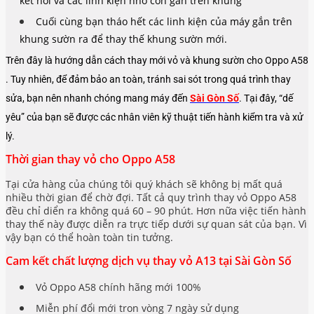
kết nối và các linh kiện nhỏ còn gắn trên khung
Cuối cùng bạn tháo hết các linh kiện của máy gắn trên
khung sườn ra để thay thế khung sườn mới.
Trên đây là hướng dẫn cách thay mới vỏ và khung sườn cho Oppo A58
. Tuy nhiên, để đảm bảo an toàn, tránh sai sót trong quá trình thay
sửa, bạn nên nhanh chóng mang máy đến
Sài Gòn Số
. Tại đây, “dế
yêu” của bạn sẽ được các nhân viên kỹ thuật tiến hành kiểm tra và xử
lý.
Thời gian thay vỏ cho Oppo A58
Tại cửa hàng của chúng tôi quý khách sẽ không bị mất quá
nhiều thời gian để chờ đợi. Tất cả quy trình thay vỏ Oppo A58
đều chỉ diển ra không quá 60 – 90 phút. Hơn nữa việc tiến hành
thay thế này được diễn ra trực tiếp dưới sự quan sát của bạn. Vì
vậy bạn có thể hoàn toàn tin tưởng.
Cam kết chất lượng dịch vụ thay vỏ A13 tại Sài Gòn Số
Vỏ Oppo A58 chính hãng mới 100%
Miễn phí đổi mới tron vòng 7 ngày sử dụng