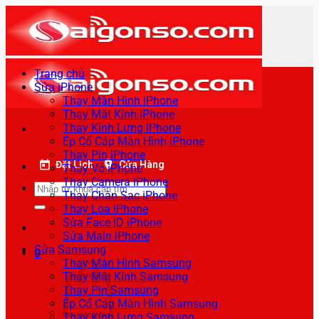
Bỏ
qua
nội
dung
Trang chủ
Sửa iPhone
Thay Màn Hình iPhone
Thay Mặt Kính iPhone
Thay Kính Lưng iPhone
Ép Cổ Cáp Màn Hình iPhone
Thay Pin iPhone
Đặt Lịch
Cửa Hàng
Thay Vỏ iPhone
Thay Camera iPhone
Tìm
Thay Chân Sạc iPhone
kiếm:
Thay Loa iPhone
Sửa Face ID iPhone
Sửa Main iPhone
Sửa Samsung
0
Thay Màn Hình Samsung
Thay Mặt Kính Samsung
Thay Pin Samsung
Ép Cổ Cáp Màn Hình Samsung
Thay Kính Lưng Samsung