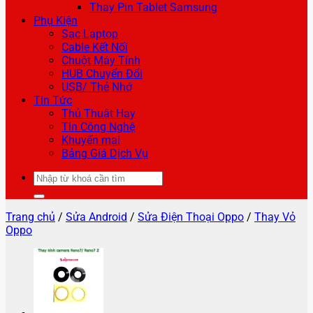
Thay Pin Tablet Samsung
Phụ Kiện
Sạc Laptop
Cable Kết Nối
Chuột Máy Tính
HUB Chuyển Đổi
USB/ Thẻ Nhớ
Tin Tức
Thủ Thuật Hay
Tin Công Nghệ
Khuyến mại
Bảng Giá Dịch Vụ
Tìm
kiếm:
Trang chủ
/
Sửa Android
/
Sửa Điện Thoại Oppo
/
Thay Vỏ
Oppo