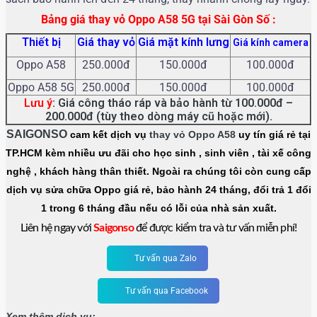
Bảng giá thay vỏ Oppo A58 5G tại Sài Gòn Số :
Thiết bị
Giá thay vỏ
Giá mặt kính lưng
Giá kính camera
Oppo A58
250.000đ
150.000đ
100.000đ
Oppo A58 5G
250.000đ
150.000đ
100.000đ
Lưu ý
: Giá công tháo ráp và bảo hành từ 100.000đ –
200.000đ (tùy theo dòng máy cũ hoặc mới).
SAIGONSO
cam kết dịch vụ
thay vỏ Oppo A58
uy tín giá rẻ tại
TP.HCM kèm nhiều ưu đãi cho học sinh , sinh viên , tài xế công
nghệ , khách hàng thân thiết. Ngoài ra chúng tôi còn cung cấp
dịch vụ sửa chữa Oppo giá rẻ, bảo hành 24 tháng, đổi trả 1 đổi
1 trong 6 tháng đầu nếu có lỗi của nhà sản xuất.
Liên hệ ngay với
Saigonso
để được kiểm tra và tư vấn miễn phí!
Tư vấn qua Zalo
Tư vấn qua Facebook
Xem thêm dịch vụ: