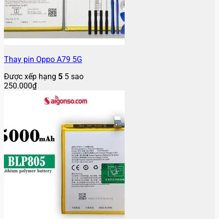
Thay pin Oppo A79 5G
Được xếp hạng
5
5 sao
250.000
₫