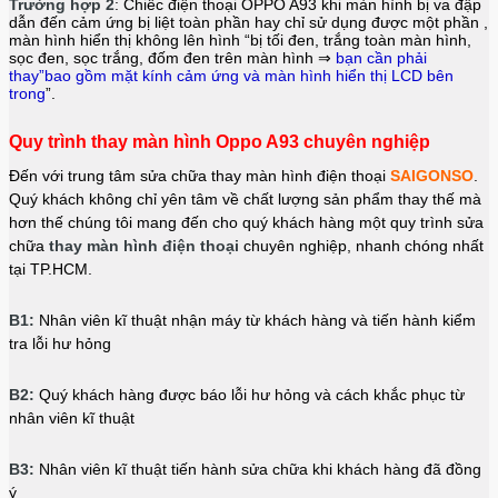
Trường hợp 2
: Chiếc điện thoại
OPPO A93
khi màn hình bị va đập
dẫn đến cảm ứng bị liệt toàn phần hay chỉ sử dụng được một phần ,
màn hình hiển thị không lên hình “bị tối đen, trắng toàn màn hình,
sọc đen, sọc trắng, đốm đen trên màn hình ⇒
bạn cần phải
thay”bao gồm mặt kính cảm ứng và màn hình hiển thị LCD bên
trong
”.
Quy trình thay màn hình Oppo A93 chuyên nghiệp
Đến với trung tâm sửa chữa thay màn hình điện thoại
SAIGONSO
.
Quý khách không chỉ yên tâm về chất lượng sản phẩm thay thế mà
hơn thế chúng tôi mang đến cho quý khách hàng một quy trình sửa
chữa
thay màn hình điện thoại
chuyên nghiệp, nhanh chóng nhất
tại TP.HCM.
B1:
Nhân viên kĩ thuật nhận máy từ khách hàng và tiến hành kiểm
tra lỗi hư hỏng
B2:
Quý khách hàng được báo lỗi hư hỏng và cách khắc phục từ
nhân viên kĩ thuật
B3:
Nhân viên kĩ thuật tiến hành sửa chữa khi khách hàng đã đồng
ý