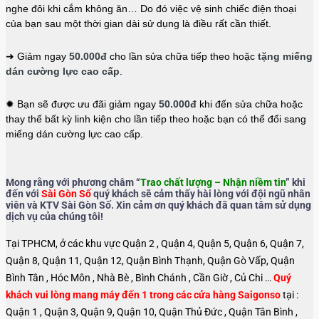
nghe đôi khi cắm không ăn… Do đó việc vệ sinh chiếc điện thoại
của bạn sau một thời gian dài sử dụng là điều rất cần thiết.
➜ Giảm ngay
50.000đ
cho lần sửa chữa tiếp theo hoặc
tặng miếng
dán cường lực cao cấp
.
✹ Bạn sẽ được ưu đãi giảm ngay
50.000đ
khi đến sửa chữa hoặc
thay thế bất kỳ linh kiện cho lần tiếp theo hoặc bạn có thể đổi sang
miếng dán cường lực cao cấp.
Mong rằng với phương châm “
Trao chất lượng – Nhận niềm tin
” khi
đến với
Sài Gòn Số
quý khách sẽ cảm thấy hài lòng với đội ngũ nhân
viên và KTV Sài Gòn Số. Xin cảm ơn quý khách đã quan tâm sử dụng
dịch vụ của chúng tôi!
Tại TPHCM, ở các khu vực Quận 2 , Quận 4, Quận 5, Quận 6, Quận 7,
Quận 8, Quận 11, Quận 12, Quận Bình Thạnh, Quận Gò Vấp, Quận
Bình Tân , Hóc Môn , Nhà Bè , Bình Chánh , Cần Giờ , Củ Chi …
Quý
khách vui lòng mang máy đến 1 trong các cửa hàng Saigonso
tại :
Quận 1 , Quận 3, Quận 9, Quận 10, Quận Thủ Đức , Quận Tân Bình ,