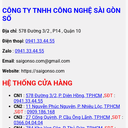
CÔNG TY TNHH CÔNG NGHỆ SÀI GÒN
SỐ
Địa chỉ
: 578 Đường 3/2 , P14 , Quận 10
Điện thoại
:
0941.33.44.55
Zalo
:
0941.33.44.55
Email
: saigonso.com@gmail.com
Website
: https://saigonso.com
HỆ THỐNG CỬA HÀNG
CN1
:
578 Đường 3/2, P. Diên Hồng, TP.HCM
,
SĐT
:
0941.33.44.55
CN2
:
11 Nguyễn Phúc Nguyên, P. Nhiêu Lộc, TP.HCM
,
SĐT
:
0909.186.168
CN3
:
27 Cống Quỳnh, P. Cầu Ông Lãnh, TP.HCM
,
SĐT
:
0366.04.04.04