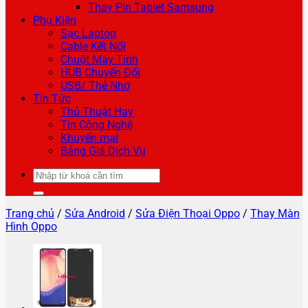
Thay Pin Tablet Samsung
Phụ Kiện
Sạc Laptop
Cable Kết Nối
Chuột Máy Tính
HUB Chuyển Đổi
USB/ Thẻ Nhớ
Tin Tức
Thủ Thuật Hay
Tin Công Nghệ
Khuyến mại
Bảng Giá Dịch Vụ
Tìm
kiếm:
Trang chủ
/
Sửa Android
/
Sửa Điện Thoại Oppo
/
Thay Màn
Hình Oppo