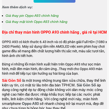
Xem thêm dịch vụ:
Giá thay pin Oppo A93 chính hãng
Giá thay mặt kính Oppo A93 chính hãng
Địa chỉ thay màn hình OPPO A93 chính hãng , giá rẻ tại HCM
OPPO A93 có kích thước 6.43 inch và có độ phân giải Full HD+ (1080 x
2400 Pixels). Máy sử dụng tấm nền AMOLED việc xem phim hay chơi
game đều sẽ mang đến chất lượng hiển thị sắc nét, màu sắc tươi tắn,
hình ảnh chi tiết hơn.
Đừng vì những lỗi màn hình xuất hiện trên Oppo A93 như sọc màn
hình, mất đèn màn hình, đơ cảm ứng…Thay mới cho Oppo A93 màn
hình mới để tiếp tục tận hưởng sự hài lòng của bạn.
Sài Gòn Số
 là một trong những trung tâm sửa chữa, thay thế linh 
kiện uy tín, có mặt từ lâu trên địa bàn TPHCM. 
Sài Gòn Số
 áp 
dụng công nghệ ép tự động chân không với dàn máy móc công 
nghệ cao hiện đại được nhập khẩu trực tiếp tại các nước phát 
triển, linh kiện chính hãng. Với công nghệ mới này, màn hình 
smartphone 
Oppo A93 
sẽ nhanh chóng trở lại mượt mà, đẹp đẽ 
như chưa từng bị hỏng hóc hay thay thế.