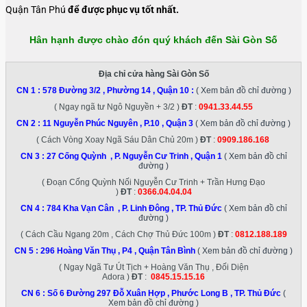
Quận Tân Phú
để được phục vụ tốt nhất.
Hân hạnh được chào đón quý khách đến Sài Gòn Số
Địa chỉ cửa hàng Sài Gòn Số
CN 1 :
578 Đường 3/2 , Phường 14 , Quận 10
:
( Xem bản đồ chỉ đường )
( Ngay ngã tư Ngô Nguyền + 3/2 )
ĐT
:
0941.33.44.55
CN 2 :
11 Nguyễn Phúc Nguyên , P.10 , Quận 3
( Xem bản đồ chỉ đường )
( Cách Vòng Xoay Ngã Sáu Dân Chủ 20m )
ĐT
:
0909.186.168
CN 3 :
27 Cống Quỳnh , P. Nguyễn Cư Trinh , Quận 1
( Xem bản đồ chỉ
đường )
( Đoạn Cống Quỳnh Nối Nguyễn Cư Trinh + Trần Hưng Đạo
)
ĐT
:
0366.04.04.04
CN 4 :
784 Kha Vạn Cân , P. Linh Đông , TP. Thủ Đức
( Xem bản đồ chỉ
đường )
( Cách Cầu Ngang 20m , Cách Chợ Thủ Đức 100m )
ĐT
:
0812.188.189
CN 5 :
296 Hoàng Văn Thụ , P4 , Quận Tân Bình
( Xem bản đồ chỉ đường )
( Ngay Ngã Tư Út Tịch + Hoàng Văn Thụ , Đối Diện
Adora )
ĐT
:
0845.15.15.16
CN 6 :
Số 6 Đường 297 Đỗ Xuân Hợp , Phước Long B , TP. Thủ Đức
(
Xem bản đồ chỉ đường )