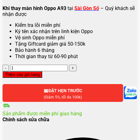
Khi thay màn hình Oppo A93
tại
Sài Gòn Số
– Quý khách sẽ
nhận được
Kiểm tra lỗi miễn phí
Ký tên xác nhận trên linh kiện Oppo
Vệ sinh Oppo miễn phí
Tặng Giftcard giảm giá 50-150k
Bảo hành 6 tháng
Thời gian thay từ 60-90 phút
Thay
màn
Thêm vào giỏ hàng
hình
Oppo
📅
A93
ĐẶT HẸN TRƯỚC
số
(Giảm 5%, tối đa 100k)
lượng
Sản phẩm được miễn phí giao hàng
Chính sách sửa chữa