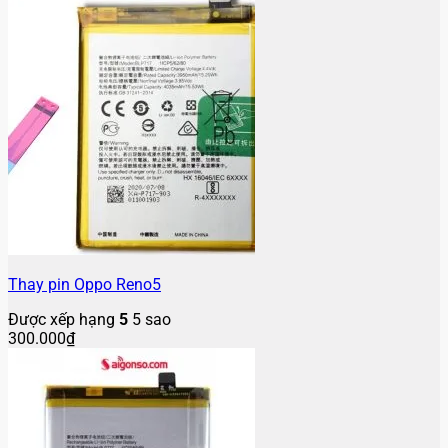
Thay pin Oppo Reno5
Được xếp hạng
5
5 sao
300.000
₫