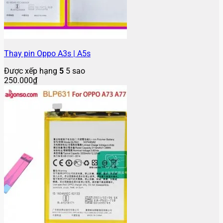
Thay pin Oppo A3s | A5s
Được xếp hạng
5
5 sao
250.000
₫