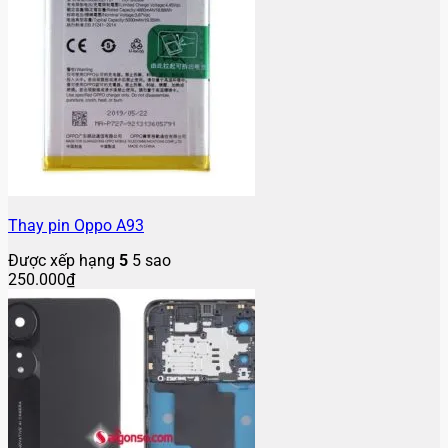
Thay pin Oppo A93
Được xếp hạng
5
5 sao
250.000
₫