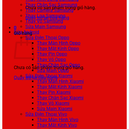
Thay Chân Sạc Samsung
Chưa có sản phẩm trong giỏ hàng.
Thay Camera Samsung
Thay Loa Samsung
Quay trở lại cửa hàng
Thay Vỏ Samsung
Sửa Main Samsung
0
Sửa Android
Giỏ hàng
Sửa Điện Thoại Oppo
Thay Màn Hình Oppo
Thay Mặt Kính Oppo
Thay Pin Oppo
Thay Vỏ Oppo
Thay Chân Sạc Oppo
Chưa có sản phẩm trong giỏ hàng.
Sửa Main Oppo
Sửa Điện Thoại Xiaomi
Quay trở lại cửa hàng
Thay Màn Hình Xiaomi
Thay Mặt Kính Xiaomi
Thay Pin Xiaomi
Thay Chân Sạc Xiaomi
Thay Vỏ Xiaomi
Sửa Main Xiaomi
Sửa Điện Thoại Vivo
Thay Màn Hình Vivo
Thay Mặt Kính Vivo