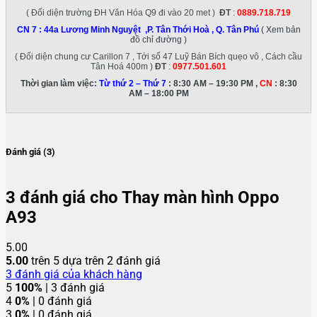
( Đối diện trường ĐH Văn Hóa Q9 đi vào 20 met )
ĐT
:
0889.718.719
CN 7 :
44a Lương Minh Nguyệt ,P. Tân Thới Hoà , Q. Tân Phú
( Xem bản
đồ chỉ đường )
( Đối diện chung cư Carillon 7 , Tới số 47 Luỹ Bán Bích quẹo vô , Cách cầu
Tân Hoá 400m )
ĐT
:
0977.501.601
Thời gian làm việc:
Từ thứ 2 – Thứ 7
: 8:30 AM – 19:30 PM ,
CN
: 8:30
AM – 18:00 PM
Đánh giá (3)
3 đánh giá cho
Thay màn hình Oppo
A93
5.00
5.00
trên 5 dựa trên
2
đánh giá
3
đánh giá của khách hàng
5
100%
| 3 đánh giá
4
0%
| 0 đánh giá
3
0%
| 0 đánh giá