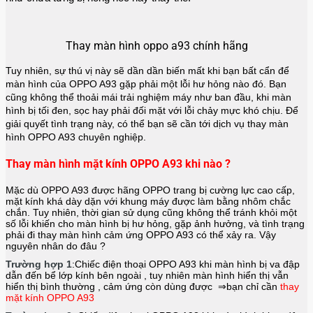
Thay màn hình oppo a93 chính hãng
Tuy nhiên, sự thú vị này sẽ dần dần biến mất khi bạn bất cẩn để
màn hình của OPPO A93 gặp phải một lỗi hư hỏng nào đó. Bạn
cũng không thể thoải mái trải nghiệm máy như ban đầu, khi màn
hình bị tối đen, sọc hay phải đối mặt với lỗi chảy mực khó chịu. Để
giải quyết tình trạng này, có thể bạn sẽ cần tới dịch vụ thay màn
hình OPPO A93 chuyên nghiệp.
Thay màn hình mặt kính OPPO A93 khi nào ?
Mặc dù OPPO A93 được hãng
OPPO
trang bị cường lực cao cấp,
mặt kính khá dày dặn với khung máy được làm bằng nhôm chắc
chắn. Tuy nhiên, thời gian sử dụng cũng không thể tránh khỏi một
số lỗi khiến cho màn hình bị hư hỏng, gặp ảnh hưởng, và tình trạng
phải đi thay màn hình cảm ứng OPPO A93 có thể xảy ra. Vậy
nguyên nhân do đâu ?
Trường hợp 1
:Chiếc điện thoại
OPPO A93
khi màn hình bị va đập
dẫn đến bể lớp kính bên ngoài , tuy nhiên màn hình hiển thị vẫn
hiển thị bình thường , cảm ứng còn dùng được ⇒bạn chỉ cần
thay
mặt kính OPPO A93