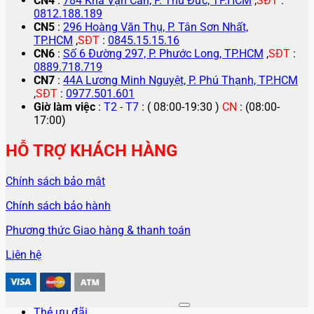
CN4
:
784 Kha Vạn Cân, P. Thủ Đức, TP.HCM
,
SĐT
:
0812.188.189
CN5
:
296 Hoàng Văn Thụ, P. Tân Sơn Nhất,
TP.HCM
,
SĐT
:
0845.15.15.16
CN6
:
Số 6 Đường 297, P. Phước Long, TP.HCM
,
SĐT
:
0889.718.719
CN7
:
44A Lương Minh Nguyệt, P. Phú Thạnh, TP.HCM
,
SĐT
:
0977.501.601
Giờ làm việc
:
T2 - T7
: ( 08:00-19:30 )
CN
: (08:00-
17:00)
HỖ TRỢ KHÁCH HÀNG
Chính sách bảo mật
Chính sách bảo hành
Phương thức Giao hàng & thanh toán
Liên hệ
Thẻ ưu đãi