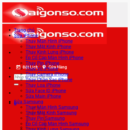
Bỏ
qua
nội
dung
Trang chủ
Sửa iPhone
Thay Màn Hình iPhone
Thay Mặt Kính iPhone
Thay Kính Lưng iPhone
Ép Cổ Cáp Màn Hình iPhone
Thay Pin iPhone
Đặt Lịch
Cửa Hàng
Thay Vỏ iPhone
Thay Camera iPhone
Tìm
Thay Chân Sạc iPhone
kiếm:
Thay Loa iPhone
Sửa Face ID iPhone
Sửa Main iPhone
Sửa Samsung
0
Thay Màn Hình Samsung
Thay Mặt Kính Samsung
Thay Pin Samsung
Ép Cổ Cáp Màn Hình Samsung
Thay Kính Lưng Samsung