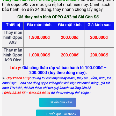
hình oppo a93 với mức giá rẻ, tốt nhất hiện nay. Chính sách
bảo hành lên đến 24 tháng, thay nhanh chóng lấy ngay.
Giá thay màn hình OPPO A93 tại Sài Gòn Số
Thiết bị
Giá màn hình
Giá mặt kính
Giá kính sau
Thay màn
hình Oppo
1.800.000đ
200.000đ
200.000đ
A93
Thay màn
hình Oppo
1.000.000đ
200.000đ
200.000đ
A93 Oled
Lưu ý
:
Giá công tháo ráp và bảo hành từ 100.000đ –
200.000đ (tùy theo dòng máy).
►
Quý khách lưu ý
: Chúng tôi còn nhận thay main
, thay pin , viền , wifi , loa ,
chuôi sạc … cho các dòng oppo với nguồn linh kiện zin chính hãng , giá tốt
nhất TP.HCM , để biết thêm chi tiết quý khach vui lòng liên hệ
:
0941.33.44.55
–
0366.04.04.04
để đc tư vấn cụ thể Hoặc :
Tư vấn qua Zalo
Tư vấn qua Facebook