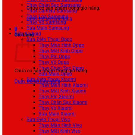
Thay Chân Sạc Samsung
Chưa có sản phẩm trong giỏ hàng.
Thay Camera Samsung
Thay Loa Samsung
Quay trở lại cửa hàng
Thay Vỏ Samsung
Sửa Main Samsung
0
Sửa Android
Giỏ hàng
Sửa Điện Thoại Oppo
Thay Màn Hình Oppo
Thay Mặt Kính Oppo
Thay Pin Oppo
Thay Vỏ Oppo
Thay Chân Sạc Oppo
Chưa có sản phẩm trong giỏ hàng.
Sửa Main Oppo
Sửa Điện Thoại Xiaomi
Quay trở lại cửa hàng
Thay Màn Hình Xiaomi
Thay Mặt Kính Xiaomi
Thay Pin Xiaomi
Thay Chân Sạc Xiaomi
Thay Vỏ Xiaomi
Sửa Main Xiaomi
Sửa Điện Thoại Vivo
Thay Màn Hình Vivo
Thay Mặt Kính Vivo