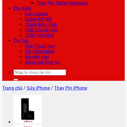
Thay Pin Tablet Samsung
Phụ Kiện
Sạc Laptop
Cable Kết Nối
Chuột Máy Tính
HUB Chuyển Đổi
USB/ Thẻ Nhớ
Tin Tức
Thủ Thuật Hay
Tin Công Nghệ
Khuyến mại
Bảng Giá Dịch Vụ
Tìm
kiếm:
Trang chủ
/
Sửa iPhone
/
Thay Pin iPhone