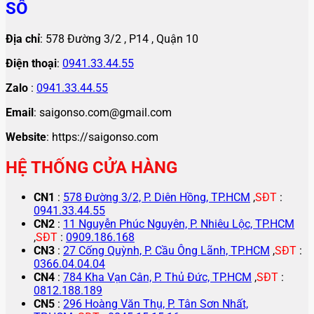
SỐ
Địa chỉ
: 578 Đường 3/2 , P14 , Quận 10
Điện thoại
:
0941.33.44.55
Zalo
:
0941.33.44.55
Email
: saigonso.com@gmail.com
Website
: https://saigonso.com
HỆ THỐNG CỬA HÀNG
CN1
:
578 Đường 3/2, P. Diên Hồng, TP.HCM
,
SĐT
:
0941.33.44.55
CN2
:
11 Nguyễn Phúc Nguyên, P. Nhiêu Lộc, TP.HCM
,
SĐT
:
0909.186.168
CN3
:
27 Cống Quỳnh, P. Cầu Ông Lãnh, TP.HCM
,
SĐT
:
0366.04.04.04
CN4
:
784 Kha Vạn Cân, P. Thủ Đức, TP.HCM
,
SĐT
:
0812.188.189
CN5
:
296 Hoàng Văn Thụ, P. Tân Sơn Nhất,