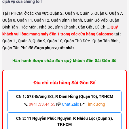
dịch vụ của chúng tôi!
Tại TPHCM, ở các khu vực Quận 2 , Quận 4, Quận 5, Quận 6, Quận 7,
Quận 8, Quận 11, Quận 12, Quận Bình Thạnh, Quận Gò Vấp, Quận
Bình Tân , Hóc Môn , Nhà Bè , Bình Chánh , Cần Giờ , Củ Chi …
Quý
khách vui lòng mang máy đến 1 trong các cửa hàng Saigonso
tại :
Quận 1 , Quận 3, Quận 9, Quận 10, Quận Thủ Đức , Quận Tân Bình ,
Quận Tân Phú
để được phục vụ tốt nhất.
Hân hạnh được chào đón quý khách đến Sài Gòn Số
Địa chỉ cửa hàng Sài Gòn Số
CN 1: 578 Đường 3/2, P. Diên Hồng (Quận 10), TP.HCM
📞
0941.33.44.55
|💬
Chat Zalo
|📍
Tìm đường
CN 2: 11 Nguyễn Phúc Nguyên, P. Nhiêu Lộc (Quận 3),
TP.HCM