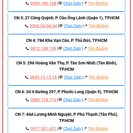
📞
0909.186.168
|💬
Chat Zalo
|📍
Tìm đường
CN 3: 27 Cống Quỳnh, P. Cầu Ông Lãnh (Quận 1), TP.HCM
📞
0366.04.04.04
|💬
Chat Zalo
|📍
Tìm đường
CN 4: 784 Kha Vạn Cân, P. Thủ Đức, TP.HCM
📞
0812.188.189
|💬
Chat Zalo
|📍
Tìm đường
CN 5: 296 Hoàng Văn Thụ, P. Tân Sơn Nhất (Tân Bình),
TP.HCM
📞
0845.15.15.16
|💬
Chat Zalo
|📍
Tìm đường
CN 6: Số 6 Đường 297, P. Phước Long (Quận 9), TP.HCM
📞
0889.718.719
|💬
Chat Zalo
|📍
Tìm đường
CN 7: 44A Lương Minh Nguyệt, P. Phú Thạnh (Tân Phú),
TP.HCM
📞
0977.501.601
|💬
Chat Zalo
|📍
Tìm đường