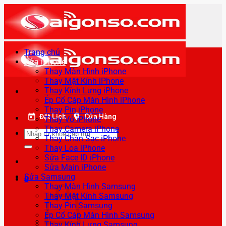
Bỏ
qua
nội
dung
Trang chủ
Sửa iPhone
Thay Màn Hình iPhone
Thay Mặt Kính iPhone
Thay Kính Lưng iPhone
Ép Cổ Cáp Màn Hình iPhone
Thay Pin iPhone
Đặt Lịch
Cửa Hàng
Thay Vỏ iPhone
Thay Camera iPhone
Tìm
Thay Chân Sạc iPhone
kiếm:
Thay Loa iPhone
Sửa Face ID iPhone
Sửa Main iPhone
Sửa Samsung
0
Thay Màn Hình Samsung
Thay Mặt Kính Samsung
Thay Pin Samsung
Ép Cổ Cáp Màn Hình Samsung
Thay Kính Lưng Samsung