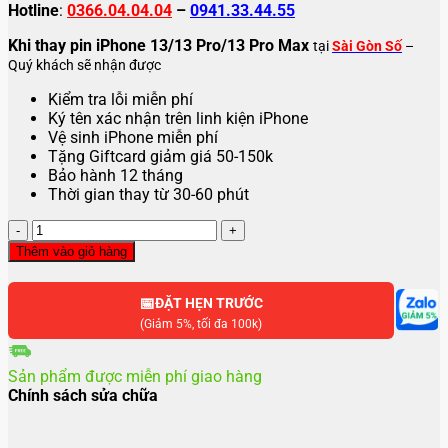
Hotline
:
0366.04.04.04
–
0941.33.44.55
Khi thay pin iPhone 13/13 Pro/13 Pro Max
tại
Sài Gòn Số
–
Quý khách sẽ nhận được
Kiểm tra lỗi miễn phí
Ký tên xác nhận trên linh kiện iPhone
Vệ sinh iPhone miễn phí
Tặng Giftcard giảm giá 50-150k
Bảo hành 12 tháng
Thời gian thay từ 30-60 phút
Thay
pin
Thêm vào giỏ hàng
iPhone
13
📅
|
ĐẶT HẸN TRƯỚC
13
(Giảm 5%, tối đa 100k)
Pro
|
Sản phẩm được miễn phí giao hàng
13
Chính sách sửa chữa
Pro
Max
số