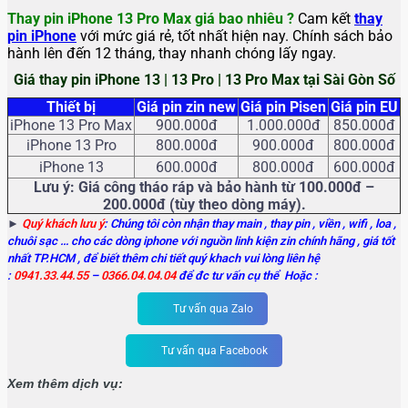
Thay pin iPhone 13 Pro Max giá bao nhiêu ?
Cam kết
thay
pin iPhone
với mức giá rẻ, tốt nhất hiện nay. Chính sách bảo
hành lên đến 12 tháng, thay nhanh chóng lấy ngay.
Giá thay pin iPhone 13 | 13 Pro | 13 Pro Max tại Sài Gòn Số
Thiết bị
Giá pin zin new
Giá pin Pisen
Giá pin EU
iPhone 13 Pro Max
900.000đ
1.000.000đ
850.000đ
iPhone 13 Pro
800.000đ
900.000đ
800.000đ
iPhone 13
600.000đ
800.000đ
600.000đ
Lưu ý: Giá công tháo ráp và bảo hành từ 100.000đ –
200.000đ (tùy theo dòng máy).
►
Quý khách lưu ý
: Chúng tôi còn nhận thay main
, thay pin , viền , wifi , loa ,
chuôi sạc … cho các dòng iphone với nguồn linh kiện zin chính hãng , giá tốt
nhất TP.HCM , để biết thêm chi tiết quý khach vui lòng liên hệ
:
0941.33.44.55
–
0366.04.04.04
để đc tư vấn cụ thể Hoặc :
Tư vấn qua Zalo
Tư vấn qua Facebook
Xem thêm dịch vụ: