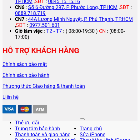
TP.HCM
,
SĐT
:
0845.15.15.16
CN6
:
Số 6 Đường 297, P. Phước Long, TP.HCM
,
SĐT
:
0889.718.719
CN7
:
44A Lương Minh Nguyệt, P. Phú Thạnh, TP.HCM
,
SĐT
:
0977.501.601
Giờ làm việc
:
T2 - T7
: ( 08:00-19:30 )
CN
: (08:00-
17:00)
HỖ TRỢ KHÁCH HÀNG
Chính sách bảo mật
Chính sách bảo hành
Phương thức Giao hàng & thanh toán
Liên hệ
Thẻ ưu đãi
Trung tâm bảo hành
Trang chủ
Thanh toán và giao hàng
Sửa iPhone